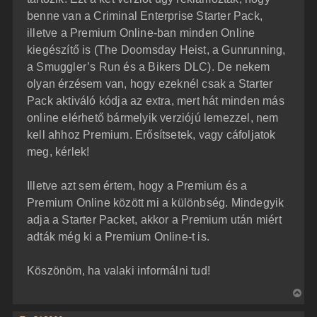
benne van a Criminal Enterprise Starter Pack,
illetve a Premium Online-ban minden Online
kiegészítő is (The Doomsday Heist, a Gunrunning,
a Smuggler’s Run és a Bikers DLC). De nekem
olyan érzésem van, hogy ezeknél csak a Starter
Pack aktiváló kódja az extra, mert hát minden más
online elérhető bármelyik verziójú lemezzel, nem
kell ahhoz Premium. Erősítsetek, vagy cáfoljatok
meg, kérlek!
Illetve azt sem értem, hogy a Premium és a
Premium Online között mi a különbség. Mindegyik
adja a Starter Packet, akkor a Premium után miért
adták még ki a Premium Online-t is.
Köszönöm, ha valaki informálni tud!
V
i