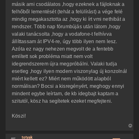
másik ami csodálatos ,hogy ezeknek a fájloknak a
felhőből lementését (tehát a felülírást) a vége felé
mindig megakasztotta az ,hogy ki írt vmi nethibát a
rendszer. Több nap fórumbújás után látom ,hogy
valaki tanácsolta ,hogy a vodafone-t felhívva
állíttassam át IPV4-re, úgy több ilyen nem lesz.
Azóta ez nagy nehezen megvolt de a fentebb
említett sok probléma miatt nem volt
idegrendszerem újra megpróbálni. Valaki tudja
esetleg ,hogy ilyen modern viszonylag új konzolnál
miért kellett ez? Miért nem működött alapból
normálisan? Bocsi a kisregényért, meghogy ennyi
mindent egybe leírtam, de kb idegbajt kaptam a
szitutól, kösz ha segítetek ezeket megfejteni.
Köszi!
V
i
totyak
s