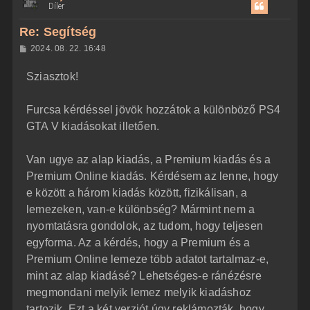
Díler
s
z
Re: Segítség
a
H
2024. 08. 22. 16:48
a
o
z
t
Sziasztok!
z
e
á
t
s
z
Furcsa kérdéssel jövök hozzátok a különböző PS4
e
ó
j
l
GTA V kiadásokat illetően.
á
é
s
r
Van ugye az alap kiadás, a Premium kiadás és a
e
Premium Online kiadás. Kérdésem az lenne, hogy
e között a három kiadás között, fizikálisan, a
lemezeken, van-e különbség? Mármint nem a
nyomtatásra gondolok, az tudom, hogy teljesen
egyforma. Az a kérdés, hogy a Premium és a
Premium Online lemeze több adatot tartalmaz-e,
mint az alap kiadásé? Lehetséges-e ránézésre
megmondani melyik lemez melyik kiadáshoz
tartozik. Ezt a két verziót úgy reklámozták, hogy