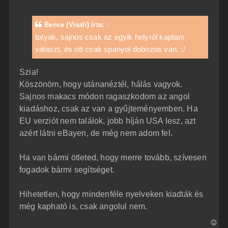
z
z
á
Bence (Visali)
írta:
↑
s
z
totyak, sajnos csak az egyik helyről kaptam
ó
választ, és ott csak spanyol dobozos van. :/
l
á
s
Szia!
Köszönöm, hogy utánanéztél, hálás vagyok.
Sajnos makacs módon ragaszkodom az angol
kiadáshoz, csak az van a gyűjteményemben. Ha
EU verziót nem találok, jobb híján USA lesz, azt
azért látni eBayen, de még nem adom fel.
Ha van bármi ötleted, hogy merre tovább, szívesen
fogadok bármi segítséget.
Hihetetlen, hogy mindenféle nyelveken kiadták és
még kapható is, csak angolul nem.
V