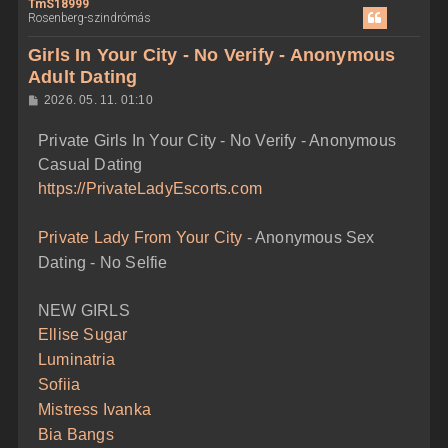
TmS18999
s
Rosenberg-szindrómás
s
z
Girls In Your City - No Verify - Anonymous
a
Adult Dating
a
H
2026. 05. 11. 01:10
t
o
e
z
Private Girls In Your City - No Verify - Anonymous
z
t
á
Casual Dating
e
s
z
j
https://PrivateLadyEscorts.com
ó
é
l
á
r
Private Lady From Your City
- Anonymous Sex
s
e
Dating - No Selfie
NEW GIRLS
Ellise Sugar
Luminatria
Sofiia
Mistress Ivanka
Bia Bangs