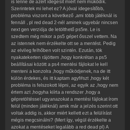
is lenne de azért idegesít miért nem működik.
Szerintetek mi lehet ez? A jóval idegesítőbb,
probléma viszont a következő ,ami több játéknál is
fennáll , pl red dead 2-nél aminek ugyebár nincsen
next gen verziója de letölthető ps5re. Le is
szedtem még mikor a ps5 gépet ősszel vettem. Na
az istennek nem érzékelte ott se a mentést. Pedig
az elvileg felhőben volt szintén. Ezután, tök
nyakatekerten rájöttem ,hogy konkrétan a ps5
beállításai között a ps4 mentési fájlokat le kell
menteni a konzolra ,hogy működjenek, na de itt
külön érdekes, és itt kaptam agyf#szt ,hogy két
probléma is felszokott lépni, az egyik az ,hogy nem
értem azt ,hogyha kiírta a rendszer ,hogy a
gépretöltéssel ugyanazokat a mentési fájlokat írom
felül (minden játéknál) amik már a jelzés szerint ott
voltak addig is, akkor miért kellett ezt a felülírást
mégis megcsinálni? (Mert így, végül érzékelte a
azokat a mentéseket legalább a red dead pl) A