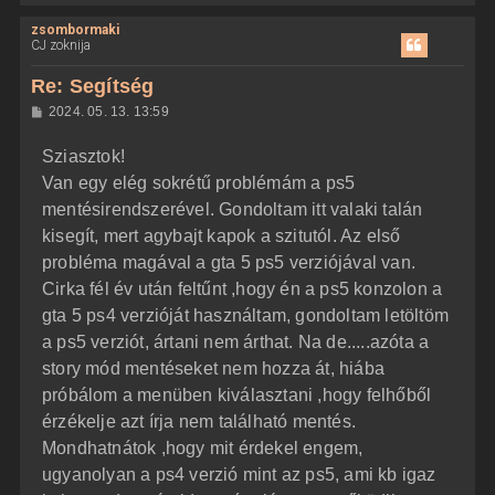
i
zsombormaki
s
CJ zoknija
s
z
Re: Segítség
a
H
2024. 05. 13. 13:59
a
o
z
t
Sziasztok!
z
e
á
Van egy elég sokrétű problémám a ps5
t
s
z
mentésirendszerével. Gondoltam itt valaki talán
e
ó
j
l
kisegít, mert agybajt kapok a szitutól. Az első
á
é
probléma magával a gta 5 ps5 verziójával van.
s
r
Cirka fél év után feltűnt ,hogy én a ps5 konzolon a
e
gta 5 ps4 verzióját használtam, gondoltam letöltöm
a ps5 verziót, ártani nem árthat. Na de.....azóta a
story mód mentéseket nem hozza át, hiába
próbálom a menüben kiválasztani ,hogy felhőből
érzékelje azt írja nem található mentés.
Mondhatnátok ,hogy mit érdekel engem,
ugyanolyan a ps4 verzió mint az ps5, ami kb igaz