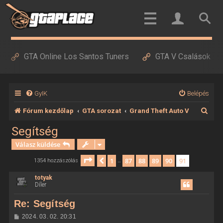
GTA Online Los Santos Tuners
GTA V Csalások
GyIK
Belépés
K
Fórum kezdőlap
GTA sorozat
Grand Theft Auto V
e
Segítség
r
Válasz küldése
e
Oldal:
91
/
91
1
87
88
89
90
91
Előző
1354 hozzászólás
…
s
totyak
é
Díler
s
Re: Segítség
H
2024. 03. 02. 20:31
o