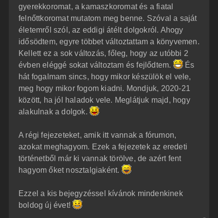
gyerekkoromat, a kamaszkoromat és a fiatal
felnőttkoromat mutatom meg benne. Szóval a saját
életemről szól, az eddigi átélt dolgokról. Ahogy
idősödtem, egyre többet változtattam a könyvemen.
Kellett ez a sok változás, főleg, hogy az utóbbi 2
évben eléggé sokat változtam és fejlődtem.
És
hát fogalmam sincs, hogy mikor készülök el vele,
meg hogy mikor fogom kiadni. Mondjuk, 2020-21
között, ha jól haladok vele. Meglátjuk majd, hogy
alakulnak a dolgok.
A régi fejezeteket, amik itt vannak a fórumon,
azokat meghagyom. Ezek a fejezetek az eredeti
történetből már ki vannak törölve, de azért fent
hagyom őket nosztalgiaként.
Ezzel a kis bejegyzéssel kívánok mindenkinek
boldog új évet!