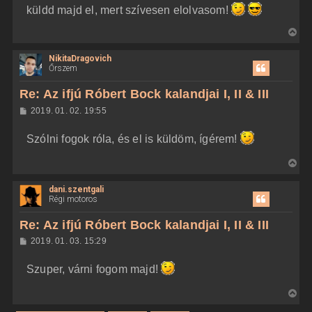
r
küldd majd el, mert szívesen elolvasom!
e
V
i
NikitaDragovich
s
Őrszem
s
z
Re: Az ifjú Róbert Bock kalandjai I, II & III
a
H
2019. 01. 02. 19:55
a
o
z
t
Szólni fogok róla, és el is küldöm, ígérem!
z
e
á
t
s
V
z
e
i
ó
j
l
dani.szentgali
s
á
Régi motoros
é
s
s
r
z
Re: Az ifjú Róbert Bock kalandjai I, II & III
e
a
H
2019. 01. 03. 15:29
a
o
z
t
Szuper, várni fogom majd!
z
e
á
t
s
V
z
e
i
ó