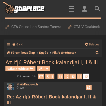
GTA Online Los Santos Tuners
GTA V Csalások
GyIK
Belépés
K
Fórum kezdőlap
Egyéb
Fiktív történetek
e
Az ifjú Róbert Bock kalandjai I, II & III
r
Válasz küldése
e
Oldal:
15
/
15
1
11
12
13
14
15
Előző
217 hozzászólás
…
s
NikitaDragovich
é
Őrszem
s
Re: Az ifjú Róbert Bock kalandjai I, II &
III