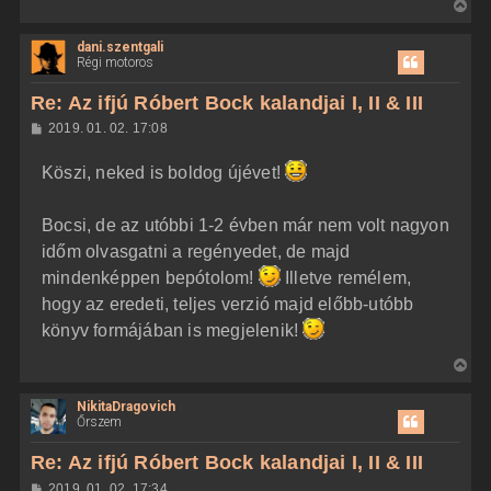
V
i
dani.szentgali
s
Régi motoros
s
z
Re: Az ifjú Róbert Bock kalandjai I, II & III
a
H
2019. 01. 02. 17:08
a
o
z
t
Köszi, neked is boldog újévet!
z
e
á
t
s
z
Bocsi, de az utóbbi 1-2 évben már nem volt nagyon
e
ó
j
l
időm olvasgatni a regényedet, de majd
á
é
mindenképpen bepótolom!
Illetve remélem,
s
r
hogy az eredeti, teljes verzió majd előbb-utóbb
e
könyv formájában is megjelenik!
V
i
NikitaDragovich
s
Őrszem
s
z
Re: Az ifjú Róbert Bock kalandjai I, II & III
a
H
2019. 01. 02. 17:34