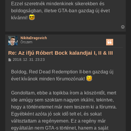
Ezzel szeretnék mindenkinek sikerekben és
boldogságban, illetve GTA-ban gazdag új évet
kívánni!
V
i
NikitaDragovich
s
Őrszem
s
z
Re: Az ifjú Róbert Bock kalandjai I, II & III
a
H
2018. 12. 31. 23:23
a
o
z
t
Boldog, Red Dead Redemption II-ben gazdag új
z
e
á
évet kívánok minden fórumozónak!
t
s
z
e
ó
j
l
Gondoltam, ebbe a topikba írom a köszöntőt, mert
á
é
ide amúgy sem szoktam nagyon irkálni, tekintve,
s
r
hogy a történetemet már nem teszem ki a fórumra.
e
Egyébként azóta jó sok idő telt el, és sokat
változtattam a regényemen. Ez a regény már
egyáltalán nem GTA-s történet, hanem a saját