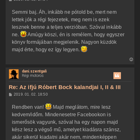
a
o
z
t
Semmi baj. Áh, inkább ne pótold be, mert nem
z
e
á
lettek jók a régi fejezetek, meg nem is ezek
t
s
z
lesznek benne a teljes verzióban. Szóval inkább
e
ó
j
l
ne.
Amúgy köszi, én is remélem, hogy egyszer
á
é
könyv formájában megjelenik. Nagyon küzdök
s
r
majd érte, hogy ez így legyen.
e
V
i
dani.szentgali
s
Régi motoros
s
z
Re: Az ifjú Róbert Bock kalandjai I, II & III
a
H
2019. 01. 02. 18:50
a
o
z
t
Rendben van!
Majd meglátom, mire lesz
z
e
á
kedvem/időm. Mindenesetre Facebookon is
t
s
z
ismerősök vagyunk, szóval ha egy napon majd
e
ó
j
l
kész lesz a végső mű, amelyet kiadásra szánsz,
á
é
akár sikerül kiadatni akár nem, mindenképpen
s