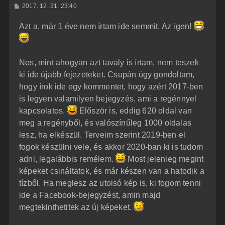
H
2017. 12. 31. 23:40
o
z
Azt a, már 1 éve nem írtam ide semmit. Az igen!
z
á
s
z
ó
l
Nos, mint ahogyan azt tavaly is írtam, nem teszek
á
ki ide újabb fejezeteket. Csupán úgy gondoltam,
s
hogy írok ide egy kommentet, hogy azért 2017-ben
is legyen valamilyen bejegyzés, ami a regénnyel
kapcsolatos.
Először is, eddig 620 oldal van
meg a regényből, és valószínűleg 1000 oldalas
lesz, ha elkészül. Terveim szerint 2019-ben el
fogok készülni vele, és akkor 2020-ban ki is tudom
adni, legalábbis remélem.
Most jelenleg megint
képeket csináltatok, és már készen van a hatodik a
tízből. Ha meglesz az utolsó kép is, ki fogom tenni
ide a Facebook-bejegyzést, amin majd
megtekinthetitek az új képeket.