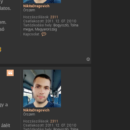
gy
NikitaDragovich
latos.
Őrszem
Hozzászólások:
2311
Csatlakozott:
2011. 12. 07. 20:10
lem.
Tartózkodási hely:
Bogyiszló, Tolna
lsó
megye, Magyarország
K
Kapcsolat:
a
p
c
s
o
l
V
a
i
t
f
s
e
s
l
v
z
é
a
t
e
a
l
t
e
gy a
e
N
i
NikitaDragovich
t
k
Őrszem
e
i
Hozzászólások:
2311
t
j
átélt
Csatlakozott:
2011. 12. 07. 20:10
a
é
Tartózkodási hely:
Bogyiszló, Tolna