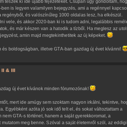
nem teszek ki ide újabb fejezeteket. Csupán úgy gondoltam, ho
-ben is legyen valamilyen bejegyzés, ami a regénnyel kapcso
 regényből, és valószínűleg 1000 oldalas lesz, ha elkészül.
lni vele, és akkor 2020-ban ki is tudom adni, legalábbis remé
tok, és már készen van a hatodik a tízből. Ha meglesz az uto
ejegyzést, amin majd megtekinthetitek az új képeket.
 és boldogságban, illetve GTA-ban gazdag új évet kívánni!
I & III
zdag új évet kívánok minden fórumozónak!
tőt, mert ide amúgy sem szoktam nagyon irkálni, tekintve, ho
. Egyébként azóta jó sok idő telt el, és sokat változtattam a
 nem GTA-s történet, hanem a saját gyerekkoromat, a
 mutatom meg benne. Szóval a saját életemről szól, az eddigi 