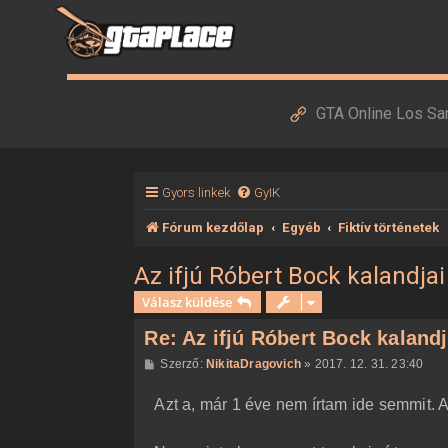
GTA Online Los Sa
Gyors linkek
GyIK
Fórum kezdőlap
Egyéb
Fiktív történetek
Az ifjú Róbert Bock kalandjai I,
Válasz küldése
Re: Az ifjú Róbert Bock kalandjai
H
Szerző:
NikitaDragovich
»
2017. 12. 31. 23:40
o
z
Azt a, már 1 éve nem írtam ide semmit. 
z
á
s
z