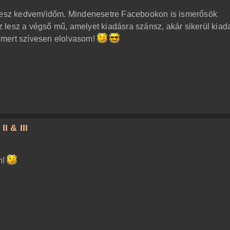
lesz kedvem/időm. Mindenesetre Facebookon is ismerősök
lesz a végső mű, amelyet kiadásra szánsz, akár sikerül kiada
 mert szívesen elolvasom!
I & III
m!