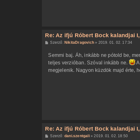
Re: Az ifjú Róbert Bock kalandjai I, I
H
Szerző:
NikitaDragovich
»
2019. 01. 02. 17:34
o
z
Semmi baj. Áh, inkább ne pótold be, mer
z
á
teljes verzióban. Szóval inkább ne.
A
s
z
megjelenik. Nagyon küzdök majd érte, h
ó
l
á
s
Re: Az ifjú Róbert Bock kalandjai I, I
H
Szerző:
dani.szentgali
»
2019. 01. 02. 18:50