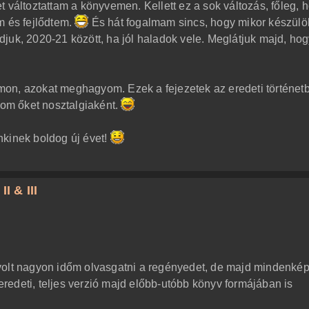
 változtattam a könyvemen. Kellett ez a sok változás, főleg, 
m és fejlődtem.
És hát fogalmam sincs, hogy mikor készülö
juk, 2020-21 között, ha jól haladok vele. Meglátjuk majd, ho
rumon, azokat meghagyom. Ezek a fejezetek az eredeti történet
yom őket nosztalgiaként.
nkinek boldog új évet!
I & III
volt nagyon időm olvasgatni a regényedet, de majd mindenké
eredeti, teljes verzió majd előbb-utóbb könyv formájában is