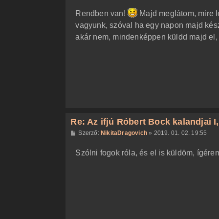
o
z
Rendben van!
Majd meglátom, mire 
z
á
vagyunk, szóval ha egy napon majd kész 
s
z
akár nem, mindenképpen küldd majd el,
ó
l
á
s
Re: Az ifjú Róbert Bock kalandjai I, I
H
Szerző:
NikitaDragovich
»
2019. 01. 02. 19:55
o
z
Szólni fogok róla, és el is küldöm, ígére
z
á
s
z
ó
l
á
s