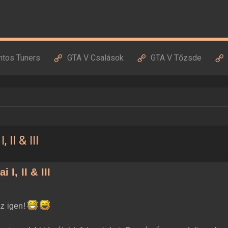
ntos Tuners
GTA V Csalások
GTA V Tőzsde
 II & III
 I, II & III
Az igen!