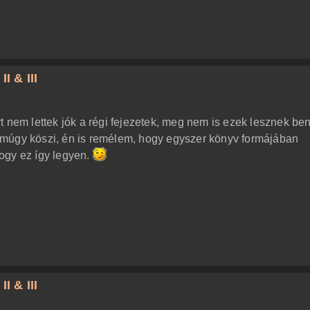
I & III
t nem lettek jók a régi fejezetek, meg nem is ezek lesznek be
múgy köszi, én is remélem, hogy egyszer könyv formájában
ogy ez így legyen.
I & III