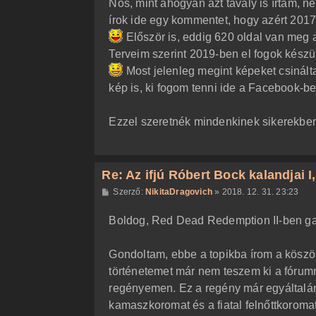
Nos, mint ahogyan azt tavaly is írtam, 
ó
l
írok ide egy kommentet, hogy azért 2017
á
Először is, eddig 620 oldal van meg a
s
Terveim szerint 2019-ben el fogok készü
Most jelenleg megint képeket csinálta
kép is, ki fogom tenni ide a Facebook-b
Ezzel szeretnék mindenkinek sikerekben
Re: Az ifjú Róbert Bock kalandjai I, I
H
Szerző:
NikitaDragovich
»
2018. 12. 31. 23:23
o
z
Boldog, Red Dead Redemption II-ben ga
z
á
s
z
Gondoltam, ebbe a topikba írom a köszön
ó
l
történetemet már nem teszem ki a fórumra
á
regényemen. Ez a regény már egyáltalán
s
kamaszkoromat és a fiatal felnőttkoromat