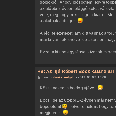
dolgokról. Ahogy idősödtem, egyre többet
az utóbbi 2 évben eléggé sokat változta
vele, meg hogy mikor fogom kiadni. Mond
alakulnak a dolgok.
A régi fejezeteket, amik itt vannak a fó
már ki vannak törölve, de azért fent hag
Ezzel a kis bejegyzéssel kívánok minde
Re: Az ifjú Róbert Bock kalandjai I, I
H
Szerző:
dani.szentgali
»
2019. 01. 02. 17:08
o
z
Köszi, neked is boldog újévet!
z
á
s
z
Bocsi, de az utóbbi 1-2 évben már nem 
ó
l
bepótolom!
Illetve remélem, hogy az 
á
megjelenik!
s