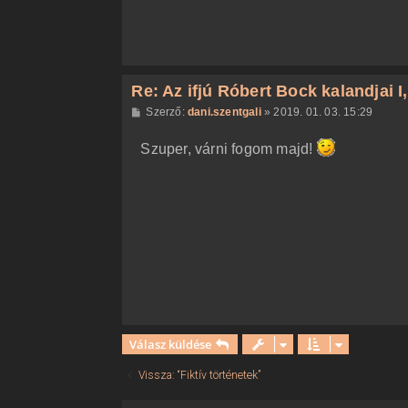
Re: Az ifjú Róbert Bock kalandjai I, I
H
Szerző:
dani.szentgali
»
2019. 01. 03. 15:29
o
z
Szuper, várni fogom majd!
z
á
s
z
ó
l
á
s
Válasz küldése
Vissza: “Fiktív történetek”