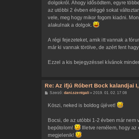
dolgokról. Ahogy idősödtem, egyre többet
az utóbbi 2 évben eléggé sokat változta
vele, meg hogy mikor fogom kiadni. Mond
alakulnak a dolgok.
A régi fejezeteket, amik itt vannak a fó
már ki vannak törölve, de azért fent hag
Ezzel a kis bejegyzéssel kívánok minde
Re: Az ifjú Róbert Bock kalandjai I, I
H
Szerző:
dani.szentgali
»
2019. 01. 02. 17:08
o
z
Köszi, neked is boldog újévet!
z
á
s
z
Bocsi, de az utóbbi 1-2 évben már nem 
ó
l
bepótolom!
Illetve remélem, hogy az 
á
megjelenik!
s