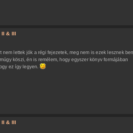
I & III
t nem lettek jók a régi fejezetek, meg nem is ezek lesznek be
múgy köszi, én is remélem, hogy egyszer könyv formájában
ogy ez így legyen.
I & III