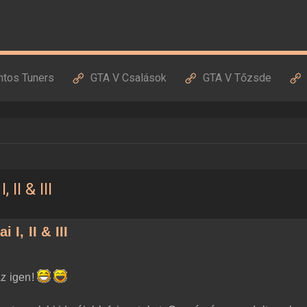
ntos Tuners
GTA V Csalások
GTA V Tőzsde
 II & III
 I, II & III
Az igen!