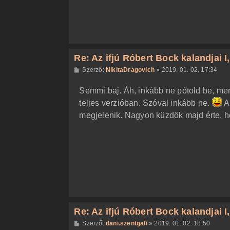
Re: Az ifjú Róbert Bock kalandjai I, I
H
Szerző:
NikitaDragovich
»
2019. 01. 02. 17:34
o
z
Semmi baj. Áh, inkább ne pótold be, mer
z
á
teljes verzióban. Szóval inkább ne.
A
s
z
megjelenik. Nagyon küzdök majd érte, h
ó
l
á
s
Re: Az ifjú Róbert Bock kalandjai I, I
H
Szerző:
dani.szentgali
»
2019. 01. 02. 18:50