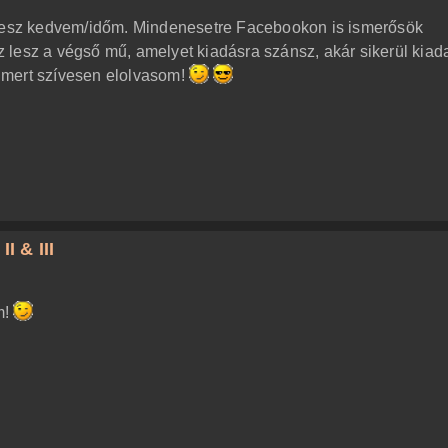
lesz kedvem/időm. Mindenesetre Facebookon is ismerősök
lesz a végső mű, amelyet kiadásra szánsz, akár sikerül kiada
 mert szívesen elolvasom!
I & III
m!