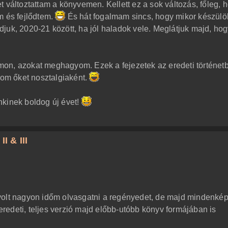
 változtattam a könyvemen. Kellett ez a sok változás, főleg, 
m és fejlődtem.
És hát fogalmam sincs, hogy mikor készülö
juk, 2020-21 között, ha jól haladok vele. Meglátjuk majd, ho
rumon, azokat meghagyom. Ezek a fejezetek az eredeti történet
yom őket nosztalgiaként.
nkinek boldog új évet!
I & III
volt nagyon időm olvasgatni a regényedet, de majd mindenké
eredeti, teljes verzió majd előbb-utóbb könyv formájában is