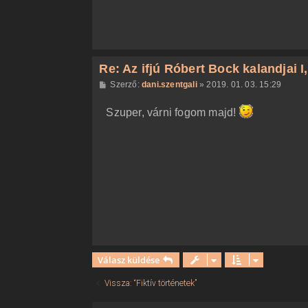
Re: Az ifjú Róbert Bock kalandjai I, I
H
Szerző:
dani.szentgali
»
2019. 01. 03. 15:29
o
z
Szuper, várni fogom majd!
z
á
s
z
ó
l
á
s
Válasz küldése
Vissza: “Fiktív történetek”