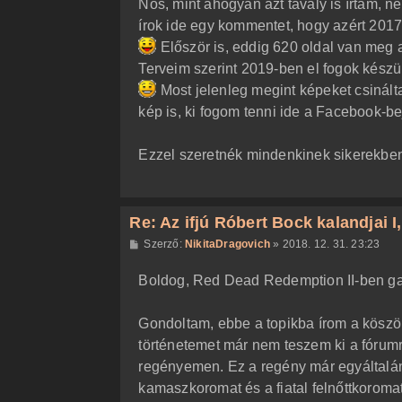
Nos, mint ahogyan azt tavaly is írtam, 
ó
l
írok ide egy kommentet, hogy azért 2017
á
Először is, eddig 620 oldal van meg a
s
Terveim szerint 2019-ben el fogok készü
Most jelenleg megint képeket csinálta
kép is, ki fogom tenni ide a Facebook-b
Ezzel szeretnék mindenkinek sikerekben
Re: Az ifjú Róbert Bock kalandjai I, I
H
Szerző:
NikitaDragovich
»
2018. 12. 31. 23:23
o
z
Boldog, Red Dead Redemption II-ben ga
z
á
s
z
Gondoltam, ebbe a topikba írom a köszön
ó
l
történetemet már nem teszem ki a fórumra
á
regényemen. Ez a regény már egyáltalán
s
kamaszkoromat és a fiatal felnőttkoromat