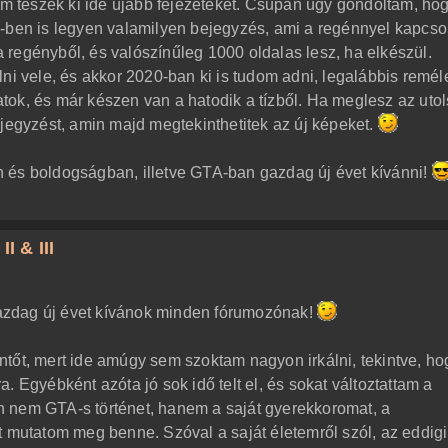
nem teszek ki ide újabb fejezeteket. Csupán úgy gondoltam, ho
-ben is legyen valamilyen bejegyzés, ami a regénnyel kapcso
 regényből, és valószínűleg 1000 oldalas lesz, ha elkészül.
lni vele, és akkor 2020-ban ki is tudom adni, legalábbis remé
tok, és már készen van a hatodik a tízből. Ha meglesz az uto
ejegyzést, amin majd megtekinthetitek az új képeket.
 és boldogságban, illetve GTA-ban gazdag új évet kívánni!
I & III
zdag új évet kívánok minden fórumozónak!
tőt, mert ide amúgy sem szoktam nagyon irkálni, tekintve, ho
. Egyébként azóta jó sok idő telt el, és sokat változtattam a
 nem GTA-s történet, hanem a saját gyerekkoromat, a
 mutatom meg benne. Szóval a saját életemről szól, az eddigi 