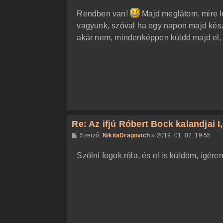
o
z
Rendben van!
Majd meglátom, mire 
z
á
vagyunk, szóval ha egy napon majd kész 
s
z
akár nem, mindenképpen küldd majd el,
ó
l
á
s
Re: Az ifjú Róbert Bock kalandjai I, I
H
Szerző:
NikitaDragovich
»
2019. 01. 02. 19:55
o
z
Szólni fogok róla, és el is küldöm, ígére
z
á
s
z
ó
l
á
s