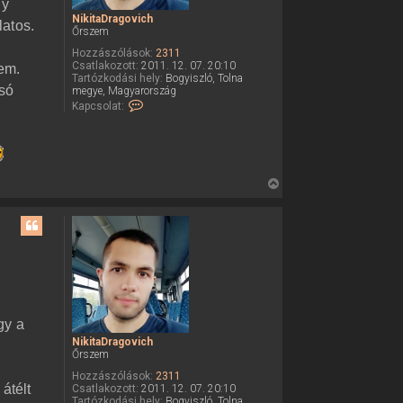
gy
NikitaDragovich
latos.
Őrszem
Hozzászólások:
2311
Csatlakozott:
2011. 12. 07. 20:10
lem.
Tartózkodási hely:
Bogyiszló, Tolna
lsó
megye, Magyarország
K
Kapcsolat:
a
p
c
s
o
l
V
a
i
t
f
s
e
s
l
v
z
é
a
t
e
a
l
t
e
gy a
e
N
i
NikitaDragovich
t
k
Őrszem
e
i
Hozzászólások:
2311
t
j
átélt
Csatlakozott:
2011. 12. 07. 20:10
a
é
Tartózkodási hely:
Bogyiszló, Tolna