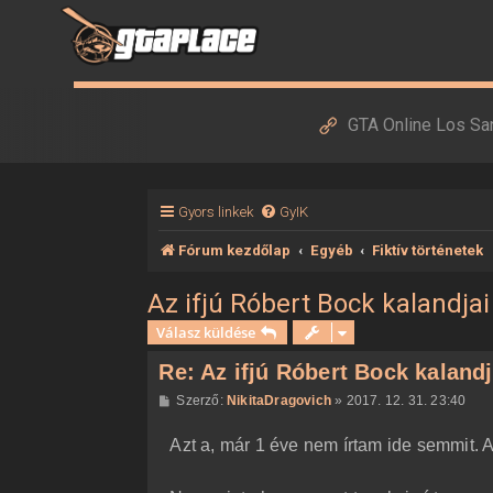
GTA Online Los Sa
Gyors linkek
GyIK
Fórum kezdőlap
Egyéb
Fiktív történetek
Az ifjú Róbert Bock kalandjai I,
Válasz küldése
Re: Az ifjú Róbert Bock kalandjai
H
Szerző:
NikitaDragovich
»
2017. 12. 31. 23:40
o
z
Azt a, már 1 éve nem írtam ide semmit. 
z
á
s
z