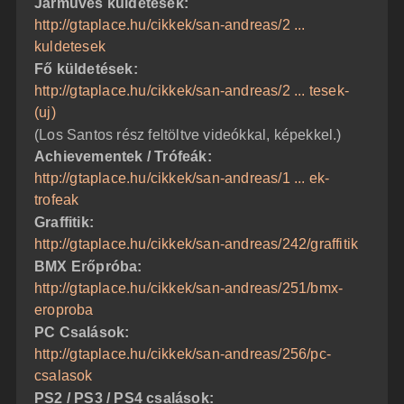
Járműves küldetések:
http://gtaplace.hu/cikkek/san-andreas/2 ...
kuldetesek
Fő küldetések:
http://gtaplace.hu/cikkek/san-andreas/2 ... tesek-
(uj)
(Los Santos rész feltöltve videókkal, képekkel.)
Achievementek / Trófeák:
http://gtaplace.hu/cikkek/san-andreas/1 ... ek-
trofeak
Graffitik:
http://gtaplace.hu/cikkek/san-andreas/242/graffitik
BMX Erőpróba:
http://gtaplace.hu/cikkek/san-andreas/251/bmx-
eroproba
PC Csalások:
http://gtaplace.hu/cikkek/san-andreas/256/pc-
csalasok
PS2 / PS3 / PS4 csalások: