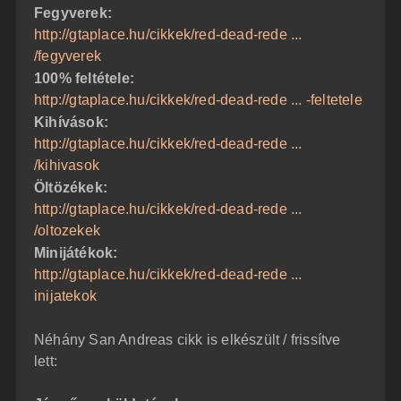
Fegyverek:
http://gtaplace.hu/cikkek/red-dead-rede ...
/fegyverek
100% feltétele:
http://gtaplace.hu/cikkek/red-dead-rede ... -feltetele
Kihívások:
http://gtaplace.hu/cikkek/red-dead-rede ...
/kihivasok
Öltözékek:
http://gtaplace.hu/cikkek/red-dead-rede ...
/oltozekek
Minijátékok:
http://gtaplace.hu/cikkek/red-dead-rede ...
inijatekok
Néhány San Andreas cikk is elkészült / frissítve
lett: