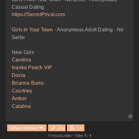
t
á
Casual Dating
e
s
z
j
https://SecretPrivat.com
ó
é
l
á
r
Girls In Your Town
- Anonymous Adult Dating - No
s
e
Selfie
New Girls
Carolina
Ivanka Peach VIP
Dovia
Brianna Bums
Courtney
Amber
Catalina
V
i
Válasz küldése
s
s
10 hozzászólás • Oldal:
1
/
1