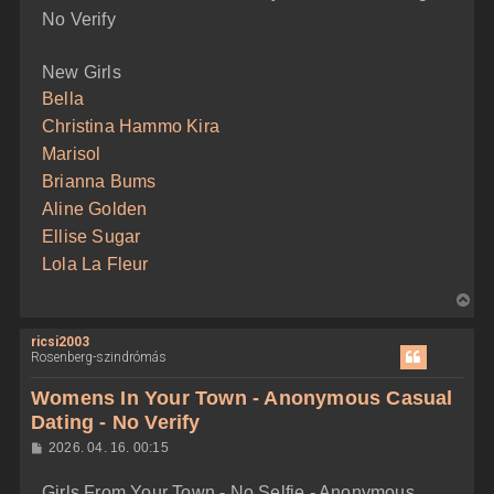
e
No Verify
New Girls
Bella
Christina Hammo Kira
Marisol
Brianna Bums
Aline Golden
Ellise Sugar
Lola La Fleur
V
i
ricsi2003
s
Rosenberg-szindrómás
s
z
Womens In Your Town - Anonymous Casual
a
Dating - No Verify
a
H
2026. 04. 16. 00:15
t
o
e
z
Girls From Your Town - No Selfie - Anonymous
z