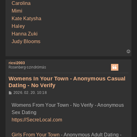
Carolina
Mimi
Kate Katysha
Haley
Hanna Zuki
Judy Blooms
V
i
ricsi2003
s
Rosenberg-szindrómás
s
z
Womens In Your Town - Anonymous Casual
a
Dating - No Verify
a
H
2026. 02. 20. 10:18
t
o
e
z
Womens From Your Town - No Verify - Anonymous
z
t
á
Sex Dating
e
s
z
j
https://SecreLocal.com
ó
é
l
á
r
Girls From Your Town
- Anonymous Adult Dating -
s