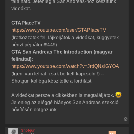
található. Jelenleg a San Andreas-hoz készítünk
videókat.
GTAPlaceTV
https://www.youtube.com/user/GTAPlaceTV
(Iratkozzatok fel, lájkoljátok a videókat, küggyetek
pénzt péjpálon!!!44!!)
GTA San Andreas The Introduction (magyar
felirattal):
https://www.youtube.com/watch?v=JrdQNsIGYOA
(Igen, van felirat, csak be kell kapcsolni!) --
Shotgun kolléga készítette a fordítást
A videókat persze a cikkekben is megtaláljátok.
Jelenleg az eléggé hiányos San Andreas szekció
bővítésén dolgozunk.
V
i
Shotgun
s