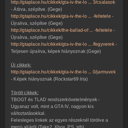
http://gtaplace.hu/cikkek/gta-iv-the-lo ... 3/csalasok
- Átírva, szépítve. (Gege)
http://gtaplace.hu/cikkek/gta-iv-the-lo ... -feltetele
-
Újraírva, szépítve (Gege)
http://gtaplace.hu/cikkek/the-ballad-of ... -feltetele
-
Újraírva, szépítve (Gege)
http://gtaplace.hu/cikkek/gta-iv-the-lo ... /fegyverek
-
Teljesen újraírva, képek hiányoznak (Gege)
Új cikkek:
http://gtaplace.hu/cikkek/gta-iv-the-lo ... 0/jarmuvek
- Képek hiányoznak (Rockstar69 írta)
Törölt cikkek:
TBOGT és TLAD rendszerkövetelmények -
Ugyanaz volt, mint a GTA IV, nagyon kis
változtatásokkal.
Felesleges linkek az egyes részeknél törölve a
menü aljáról (Take2, Xbox, PS, stb)