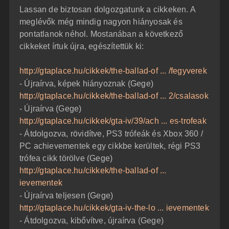
z
Lassan de biztosan dolgozgatunk a cikkeken. A
z
á
meglévők még mindig nagyon hiányosak és
s
z
pontatlanok néhol. Mostanában a következő
ó
l
cikkeket írtuk újra, egészítettük ki:
á
s
http://gtaplace.hu/cikkek/the-ballad-of ... /fegyverek
- Újraírva, képek hiányoznak (Gege)
http://gtaplace.hu/cikkek/the-ballad-of ... 2/csalasok
- Újraírva (Gege)
http://gtaplace.hu/cikkek/gta-iv/39/ach ... es-trofeak
- Átdolgozva, rövidítve, PS3 trófeák és Xbox 360 /
PC achievementek egy cikkbe kerültek, régi PS3
trófea cikk törölve (Gege)
http://gtaplace.hu/cikkek/the-ballad-of ...
ievementek
- Újraírva teljesen (Gege)
http://gtaplace.hu/cikkek/gta-iv-the-lo ... ievementek
- Átdolgozva, kibővítve, újraírva (Gege)