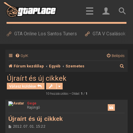
GTA Online Los Santos Tuners
GTA V Csalások
GyIK
Belépés
K
Fórum kezdőlap
Egyéb
Szemetes
e
Újraírt és új cikkek
r
Válasz küldése
e
10 hozzászólás • Oldal:
1
/
1
s
Gege
Rajongó
é
s
Újraírt és új cikkek
H
2012. 07. 01. 15:22
o