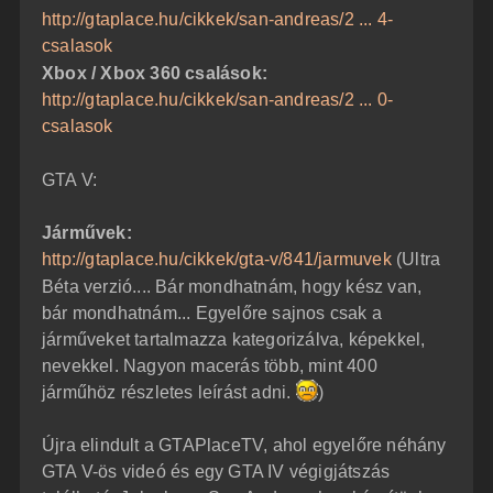
http://gtaplace.hu/cikkek/san-andreas/2 ... 4-
csalasok
Xbox / Xbox 360 csalások:
http://gtaplace.hu/cikkek/san-andreas/2 ... 0-
csalasok
GTA V:
Járművek:
http://gtaplace.hu/cikkek/gta-v/841/jarmuvek
(Ultra
Béta verzió.... Bár mondhatnám, hogy kész van,
bár mondhatnám... Egyelőre sajnos csak a
járműveket tartalmazza kategorizálva, képekkel,
nevekkel. Nagyon macerás több, mint 400
járműhöz részletes leírást adni.
)
Újra elindult a GTAPlaceTV, ahol egyelőre néhány
GTA V-ös videó és egy GTA IV végigjátszás