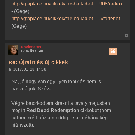
http://gtaplace.hu/cikkek/the-ballad-of ... 908/radiok
- (Gege)
http://gtaplace.hu/cikkek/the-ballad-of ... 5/tortenet
-
(Gege)
V
i
Rockstar69
s
Főzelékes Feri
s
z
Re: Újraírt és új cikkek
a
H
2017. 01. 28. 14:58
a
o
z
t
Na, jó hogy van egy ilyen topik és nem is
z
e
á
használjuk. Szóval...
t
s
z
e
ó
j
l
Végre bátorkodtam kirakni a tavaly májusban
á
é
megírt
Red Dead Redemption
cikkeket (nem
s
r
tudom miért húztam eddig, csak néhány kép
e
hiányzott):