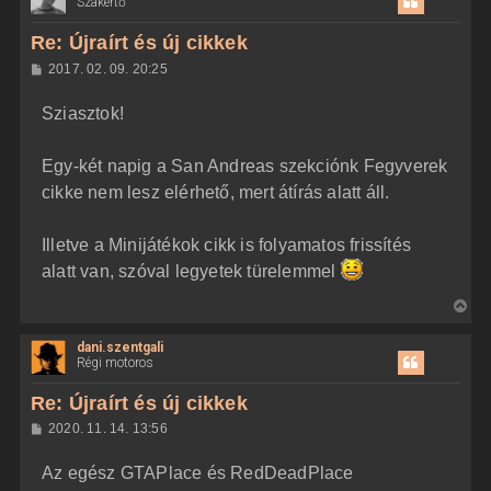
Szakértő
s
z
Re: Újraírt és új cikkek
a
H
2017. 02. 09. 20:25
a
o
z
t
Sziasztok!
z
e
á
t
s
z
Egy-két napig a San Andreas szekciónk Fegyverek
e
ó
j
l
cikke nem lesz elérhető, mert átírás alatt áll.
á
é
s
r
Illetve a Minijátékok cikk is folyamatos frissítés
e
alatt van, szóval legyetek türelemmel
V
i
dani.szentgali
s
Régi motoros
s
z
Re: Újraírt és új cikkek
a
H
2020. 11. 14. 13:56
a
o
z
t
Az egész GTAPlace és RedDeadPlace
z
e
á