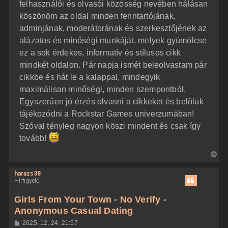
felhasználói és olvasói közösség nevében hálásan
t
s
z
köszönöm az oldal minden fenntartójának,
e
ó
j
l
adminjának, moderátorának és szerkesztőjének az
á
é
alázatos és minőségi munkáját, melyek gyümölcse
s
r
ez a sok érdekes, informatív és stílusos cikk
e
mindkét oldalon. Pár napja ismét beleolvastam pár
cikkbe és hát le a kalappal, mindegyik
maximálisan minőségi, minden szempontból.
Egyszerűen jó érzés olvasni a cikkeket és belőlük
tájékozódni a Rockstar Games univerzumában!
Szóval tényleg nagyon köszi mindent és csak így
tovább!
V
i
harazs38
s
Hírfigyelő
s
z
Girls From Your Town - No Verify -
a
Anonymous Casual Dating
a
H
2025. 12. 24. 21:57
t