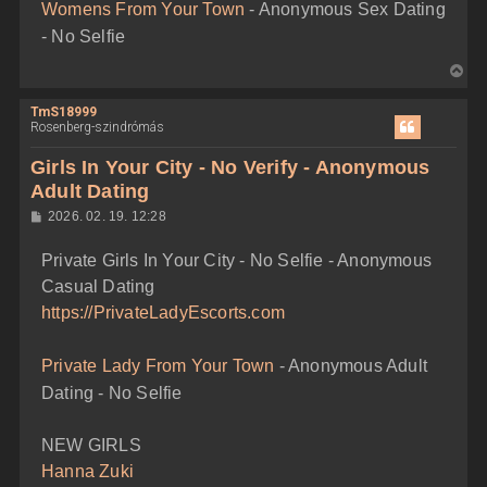
Womens From Your Town
- Anonymous Sex Dating
s
e
- No Selfie
V
i
TmS18999
s
Rosenberg-szindrómás
s
z
Girls In Your City - No Verify - Anonymous
a
Adult Dating
a
H
2026. 02. 19. 12:28
t
o
e
z
Private Girls In Your City - No Selfie - Anonymous
z
t
á
Casual Dating
e
s
z
j
https://PrivateLadyEscorts.com
ó
é
l
á
r
Private Lady From Your Town
- Anonymous Adult
s
e
Dating - No Selfie
NEW GIRLS
Hanna Zuki