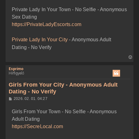
o
e
z
Private Lady In Your Town - No Selfie - Anonymous
z
t
á
Sex Dating
e
s
z
j
https://PrivateLadyEscorts.com
ó
é
l
á
r
Private Lady In Your City
- Anonymous Adult
s
e
Dating - No Verify
V
i
Esprimo
s
Hírfigyelő
s
z
Girls From Your City - Anonymous Adult
a
Dating - No Verify
a
H
2026. 02. 01. 04:27
t
o
e
z
Girls From Your Town - No Selfie - Anonymous
z
t
á
Adult Dating
e
s
z
j
https://SecreLocal.com
ó
é
l
á
r