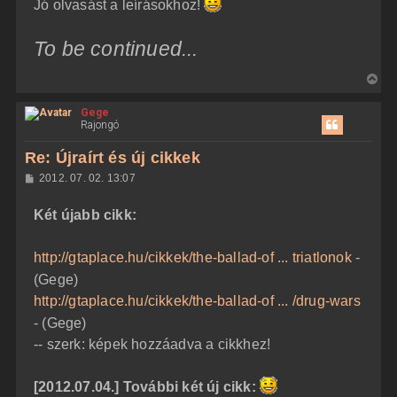
Jó olvasást a leírásokhoz!
To be continued...
V
i
Gege
s
Rajongó
s
z
Re: Újraírt és új cikkek
a
H
2012. 07. 02. 13:07
a
o
z
t
Két újabb cikk:
z
e
á
t
s
z
http://gtaplace.hu/cikkek/the-ballad-of ... triatlonok
-
e
ó
j
l
(Gege)
á
é
http://gtaplace.hu/cikkek/the-ballad-of ... /drug-wars
s
r
- (Gege)
e
-- szerk: képek hozzáadva a cikkhez!
[2012.07.04.] További két új cikk: