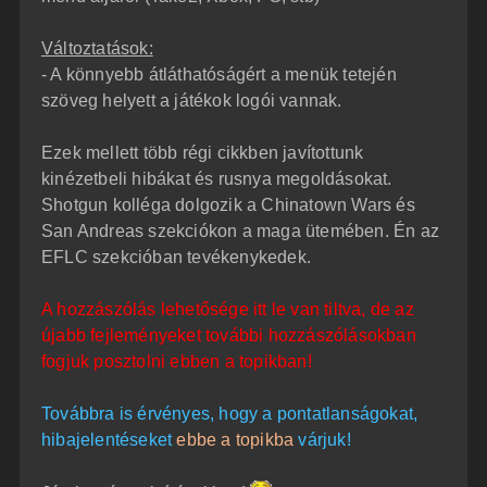
Változtatások:
- A könnyebb átláthatóságért a menük tetején
szöveg helyett a játékok logói vannak.
Ezek mellett több régi cikkben javítottunk
kinézetbeli hibákat és rusnya megoldásokat.
Shotgun kolléga dolgozik a Chinatown Wars és
San Andreas szekciókon a maga ütemében. Én az
EFLC szekcióban tevékenykedek.
A hozzászólás lehetősége itt le van tiltva, de az
újabb fejleményeket további hozzászólásokban
fogjuk posztolni ebben a topikban!
Továbbra is érvényes, hogy a pontatlanságokat,
hibajelentéseket
ebbe a topikba
várjuk!