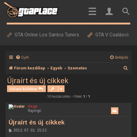
GTA Online Los Santos Tuners
GTA V Csalások
GyIK
Belépés
K
Fórum kezdőlap
Egyéb
Szemetes
e
Újraírt és új cikkek
r
Válasz küldése
e
10 hozzászólás • Oldal:
1
/
1
s
Gege
Rajongó
é
s
Újraírt és új cikkek
H
2012. 07. 01. 15:22
o