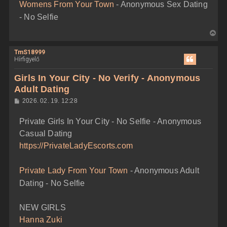
Womens From Your Town
- Anonymous Sex Dating
s
e
- No Selfie
V
i
TmS18999
s
Hírfigyelő
s
z
Girls In Your City - No Verify - Anonymous
a
Adult Dating
a
H
2026. 02. 19. 12:28
t
o
e
z
Private Girls In Your City - No Selfie - Anonymous
z
t
á
Casual Dating
e
s
z
j
https://PrivateLadyEscorts.com
ó
é
l
á
r
Private Lady From Your Town
- Anonymous Adult
s
e
Dating - No Selfie
NEW GIRLS
Hanna Zuki