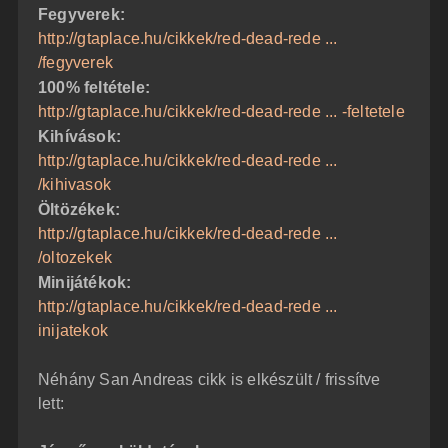
Fegyverek:
http://gtaplace.hu/cikkek/red-dead-rede ...
/fegyverek
100% feltétele:
http://gtaplace.hu/cikkek/red-dead-rede ... -feltetele
Kihívások:
http://gtaplace.hu/cikkek/red-dead-rede ...
/kihivasok
Öltözékek:
http://gtaplace.hu/cikkek/red-dead-rede ...
/oltozekek
Minijátékok:
http://gtaplace.hu/cikkek/red-dead-rede ...
inijatekok
Néhány San Andreas cikk is elkészült / frissítve
lett: