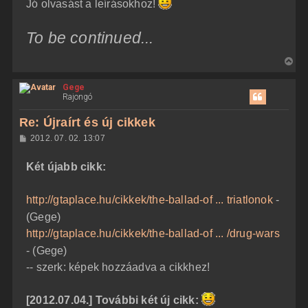
Jó olvasást a leírásokhoz!
To be continued...
V
i
Gege
s
Rajongó
s
z
Re: Újraírt és új cikkek
a
H
2012. 07. 02. 13:07
a
o
z
t
Két újabb cikk:
z
e
á
t
s
z
http://gtaplace.hu/cikkek/the-ballad-of ... triatlonok
-
e
ó
j
l
(Gege)
á
é
http://gtaplace.hu/cikkek/the-ballad-of ... /drug-wars
s
r
- (Gege)
e
-- szerk: képek hozzáadva a cikkhez!
[2012.07.04.] További két új cikk: