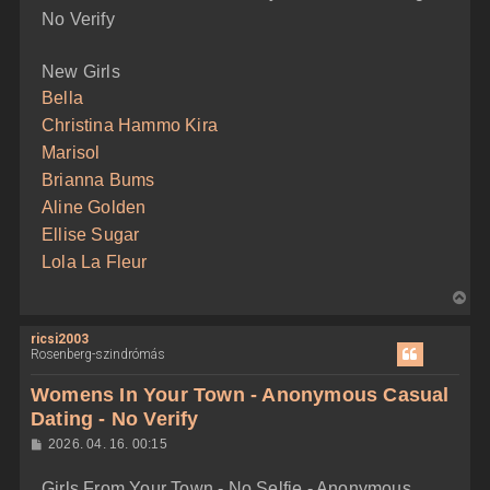
e
No Verify
New Girls
Bella
Christina Hammo Kira
Marisol
Brianna Bums
Aline Golden
Ellise Sugar
Lola La Fleur
V
i
ricsi2003
s
Rosenberg-szindrómás
s
z
Womens In Your Town - Anonymous Casual
a
Dating - No Verify
a
H
2026. 04. 16. 00:15
t
o
e
z
Girls From Your Town - No Selfie - Anonymous
z