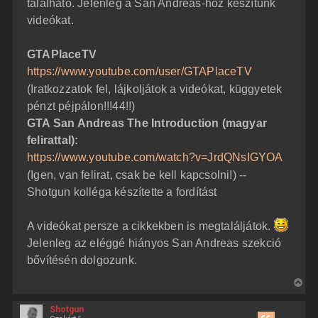
található. Jelenleg a San Andreas-hoz készítünk
videókat.
GTAPlaceTV
https://www.youtube.com/user/GTAPlaceTV
(Iratkozzatok fel, lájkoljátok a videókat, küggyetek
pénzt péjpálon!!!44!!)
GTA San Andreas The Introduction (magyar
felirattal):
https://www.youtube.com/watch?v=JrdQNsIGYOA
(Igen, van felirat, csak be kell kapcsolni!) --
Shotgun kolléga készítette a fordítást
A videókat persze a cikkekben is megtaláljátok.
Jelenleg az eléggé hiányos San Andreas szekció
bővítésén dolgozunk.
V
i
Shotgun
s