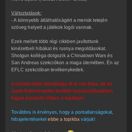
Változtatások:
- A könnyebb átláthatóságért a menük tetején
szöveg helyett a játékok logói vannak.
Ezek mellett több régi cikkben javítottunk
kinézetbeli hibákat és rusnya megoldásokat.
Shotgun kolléga dolgozik a Chinatown Wars és
San Andreas szekciókon a maga ütemében. Én az
EFLC szekcióban tevékenykedek.
A hozzászólás lehetősége itt le van tiltva, de az
újabb fejleményeket további hozzászólásokban
fogjuk posztolni ebben a topikban!
Továbbra is érvényes, hogy a pontatlanságokat,
hibajelentéseket
ebbe a topikba
várjuk!