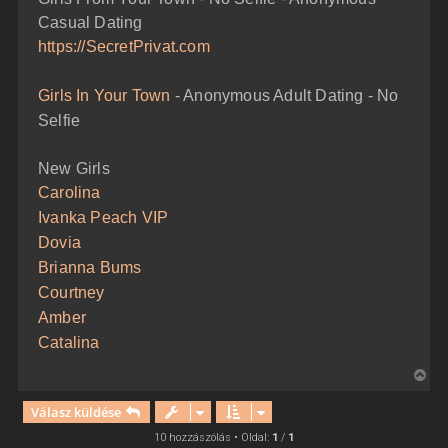
t
á
Casual Dating
e
s
z
j
https://SecretPrivat.com
ó
é
l
á
r
Girls In Your Town
- Anonymous Adult Dating - No
s
e
Selfie
New Girls
Carolina
Ivanka Peach VIP
Dovia
Brianna Bums
Courtney
Amber
Catalina
V
i
Válasz küldése
s
s
10 hozzászólás • Oldal:
1
/
1