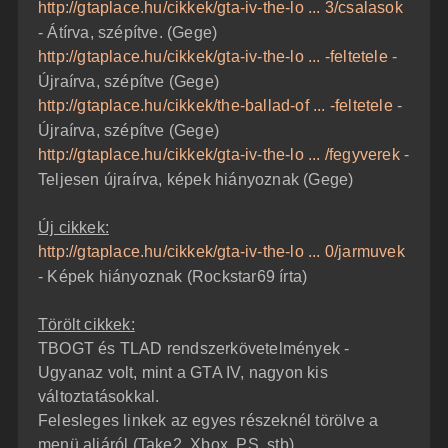
http://gtaplace.hu/cikkek/gta-iv-the-lo ... 3/csalasok
- Átírva, szépítve. (Gege)
http://gtaplace.hu/cikkek/gta-iv-the-lo ... -feltetele
-
Újraírva, szépítve (Gege)
http://gtaplace.hu/cikkek/the-ballad-of ... -feltetele
-
Újraírva, szépítve (Gege)
http://gtaplace.hu/cikkek/gta-iv-the-lo ... /fegyverek
-
Teljesen újraírva, képek hiányoznak (Gege)
Új cikkek:
http://gtaplace.hu/cikkek/gta-iv-the-lo ... 0/jarmuvek
- Képek hiányoznak (Rockstar69 írta)
Törölt cikkek:
TBOGT és TLAD rendszerkövetelmények -
Ugyanaz volt, mint a GTA IV, nagyon kis
változtatásokkal.
Felesleges linkek az egyes részeknél törölve a
menü aljáról (Take2, Xbox, PS, stb)