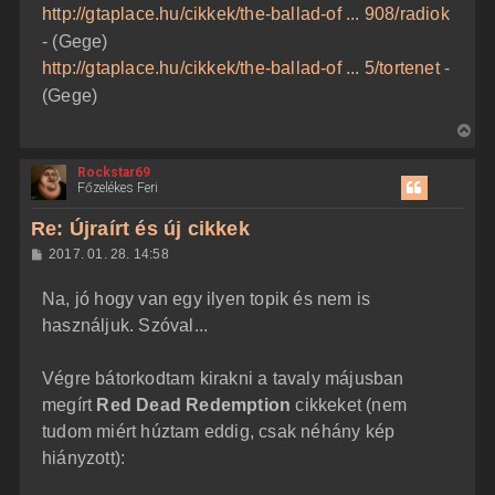
http://gtaplace.hu/cikkek/the-ballad-of ... 908/radiok
- (Gege)
http://gtaplace.hu/cikkek/the-ballad-of ... 5/tortenet
-
(Gege)
V
i
Rockstar69
s
Főzelékes Feri
s
z
Re: Újraírt és új cikkek
a
H
2017. 01. 28. 14:58
a
o
z
t
Na, jó hogy van egy ilyen topik és nem is
z
e
á
használjuk. Szóval...
t
s
z
e
ó
j
l
Végre bátorkodtam kirakni a tavaly májusban
á
é
megírt
Red Dead Redemption
cikkeket (nem
s
r
tudom miért húztam eddig, csak néhány kép
e
hiányzott):