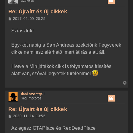
Szakértő
s
z
Re: Újraírt és új cikkek
a
H
2017. 02. 09. 20:25
a
o
z
t
Sziasztok!
z
e
á
t
s
z
Egy-két napig a San Andreas szekciónk Fegyverek
e
ó
j
l
cikke nem lesz elérhető, mert átírás alatt áll.
á
é
s
r
Illetve a Minijátékok cikk is folyamatos frissítés
e
alatt van, szóval legyetek türelemmel
V
i
dani.szentgali
s
Régi motoros
s
z
Re: Újraírt és új cikkek
a
H
2020. 11. 14. 13:56
a
o
z
t
Az egész GTAPlace és RedDeadPlace
z
e
á