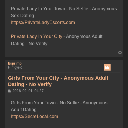
o
e
z
Private Lady In Your Town - No Selfie - Anonymous
z
t
á
Sex Dating
e
s
z
j
https://PrivateLadyEscorts.com
ó
é
l
á
r
Private Lady In Your City
- Anonymous Adult
s
e
Dating - No Verify
V
i
Esprimo
s
Hírfigyelő
s
z
Girls From Your City - Anonymous Adult
a
Dating - No Verify
a
H
2026. 02. 01. 04:27
t
o
e
z
Girls From Your Town - No Selfie - Anonymous
z
t
á
Adult Dating
e
s
z
j
https://SecreLocal.com
ó
é
l
á
r