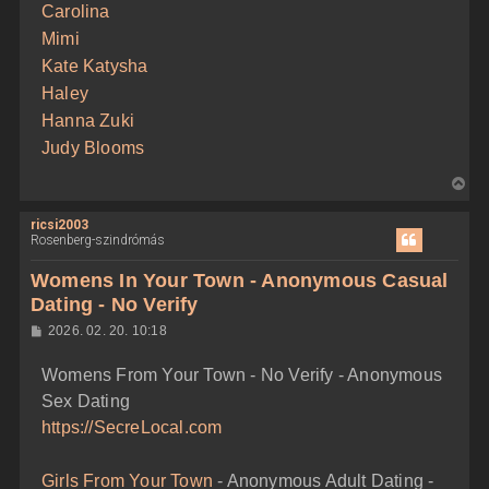
Carolina
Mimi
Kate Katysha
Haley
Hanna Zuki
Judy Blooms
V
i
ricsi2003
s
Rosenberg-szindrómás
s
z
Womens In Your Town - Anonymous Casual
a
Dating - No Verify
a
H
2026. 02. 20. 10:18
t
o
e
z
Womens From Your Town - No Verify - Anonymous
z
t
á
Sex Dating
e
s
z
j
https://SecreLocal.com
ó
é
l
á
r
Girls From Your Town
- Anonymous Adult Dating -
s