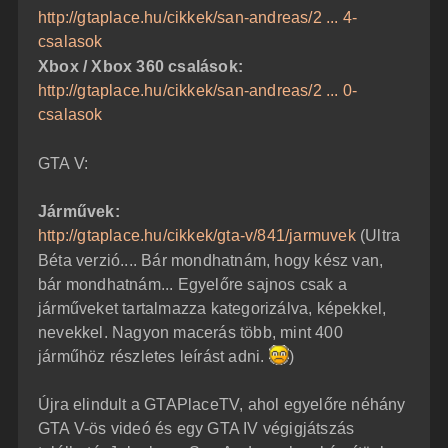
http://gtaplace.hu/cikkek/san-andreas/2 ... 4-
csalasok
Xbox / Xbox 360 csalások:
http://gtaplace.hu/cikkek/san-andreas/2 ... 0-
csalasok
GTA V:
Járművek:
http://gtaplace.hu/cikkek/gta-v/841/jarmuvek
(Ultra
Béta verzió.... Bár mondhatnám, hogy kész van,
bár mondhatnám... Egyelőre sajnos csak a
járműveket tartalmazza kategorizálva, képekkel,
nevekkel. Nagyon macerás több, mint 400
járműhöz részletes leírást adni.
)
Újra elindult a GTAPlaceTV, ahol egyelőre néhány
GTA V-ös videó és egy GTA IV végigjátszás