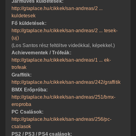
Járműves küldetések:
http://gtaplace.hu/cikkek/san-andreas/2 ...
kuldetesek
Fő küldetések:
http://gtaplace.hu/cikkek/san-andreas/2 ... tesek-
(uj)
(Los Santos rész feltöltve videókkal, képekkel.)
Achievementek / Trófeák:
http://gtaplace.hu/cikkek/san-andreas/1 ... ek-
trofeak
Graffitik:
http://gtaplace.hu/cikkek/san-andreas/242/graffitik
BMX Erőpróba:
http://gtaplace.hu/cikkek/san-andreas/251/bmx-
eroproba
PC Csalások:
http://gtaplace.hu/cikkek/san-andreas/256/pc-
csalasok
PS2 / PS3 / PS4 csalások: