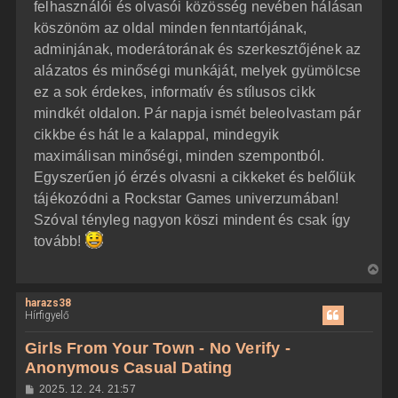
felhasználói és olvasói közösség nevében hálásan
t
s
z
köszönöm az oldal minden fenntartójának,
e
ó
j
l
adminjának, moderátorának és szerkesztőjének az
á
é
alázatos és minőségi munkáját, melyek gyümölcse
s
r
ez a sok érdekes, informatív és stílusos cikk
e
mindkét oldalon. Pár napja ismét beleolvastam pár
cikkbe és hát le a kalappal, mindegyik
maximálisan minőségi, minden szempontból.
Egyszerűen jó érzés olvasni a cikkeket és belőlük
tájékozódni a Rockstar Games univerzumában!
Szóval tényleg nagyon köszi mindent és csak így
tovább!
V
i
harazs38
s
Hírfigyelő
s
z
Girls From Your Town - No Verify -
a
Anonymous Casual Dating
a
H
2025. 12. 24. 21:57
t