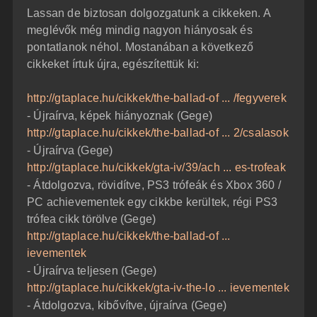
z
Lassan de biztosan dolgozgatunk a cikkeken. A
z
á
meglévők még mindig nagyon hiányosak és
s
z
pontatlanok néhol. Mostanában a következő
ó
l
cikkeket írtuk újra, egészítettük ki:
á
s
http://gtaplace.hu/cikkek/the-ballad-of ... /fegyverek
- Újraírva, képek hiányoznak (Gege)
http://gtaplace.hu/cikkek/the-ballad-of ... 2/csalasok
- Újraírva (Gege)
http://gtaplace.hu/cikkek/gta-iv/39/ach ... es-trofeak
- Átdolgozva, rövidítve, PS3 trófeák és Xbox 360 /
PC achievementek egy cikkbe kerültek, régi PS3
trófea cikk törölve (Gege)
http://gtaplace.hu/cikkek/the-ballad-of ...
ievementek
- Újraírva teljesen (Gege)
http://gtaplace.hu/cikkek/gta-iv-the-lo ... ievementek
- Átdolgozva, kibővítve, újraírva (Gege)