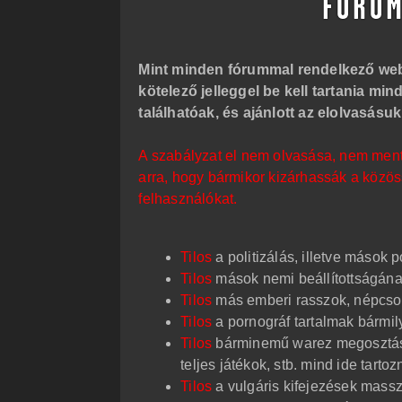
ó
l
á
s
Mint minden fórummal rendelkező web
kötelező jelleggel be kell tartania m
találhatóak, és ajánlott az elolvasásu
A szabályzat el nem olvasása, nem ment f
arra, hogy bármikor kizárhassák a köz
felhasználókat.
Tilos
a politizálás, illetve mások p
Tilos
mások nemi beállítottságának
Tilos
más emberi rasszok, népcso
Tilos
a pornográf tartalmak bármi
Tilos
bárminemű warez megosztása.
teljes játékok, stb. mind ide tartoz
Tilos
a vulgáris kifejezések massz