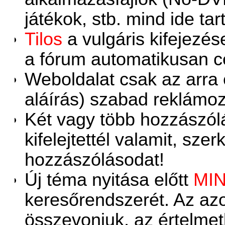
játékok, stb. mind ide tar
Tilos
a vulgáris kifejezé
a fórum automatikusan c
Weboldalat csak az arra 
aláírás) szabad reklámo
Két vagy több hozzászó
kifelejtettél valamit, sze
hozzászólásodat!
Új téma nyitása előtt
MI
keresőrendszerét. Az az
összevonjuk, az értelmetl