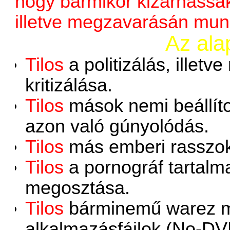
hogy bármikor kizárhassá
illetve megzavarásán mun
Az ala
Tilos
a politizálás, illetv
kritizálása.
Tilos
mások nemi beállítot
azon való gúnyolódás.
Tilos
más emberi rasszok
Tilos
a pornográf tartalm
megosztása.
Tilos
bárminemű warez me
alkalmazásfájlok (No-DVD