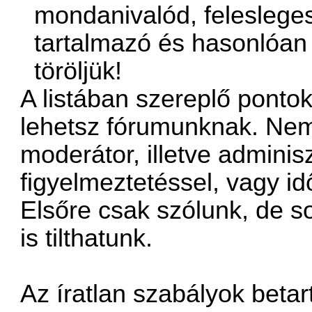
mondanivalód, felesleg
tartalmazó és hasonlóan
töröljük!
A listában szereplő pontok
lehetsz fórumunknak. Nem
moderátor, illetve adminisz
figyelmeztetéssel, vagy id
Elsőre csak szólunk, de s
is tilthatunk.
Az íratlan szabályok betar