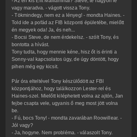
- Az én kis Elit Maffiámmal? Steve, te nagyon le
vagy maradva. - vágott vissza Tony.
- Tökmindegy, nem ez a lényeg! - mondta Haines. -
Told ide a pofád az FIB központi épületébe, mielőtt
én megyek oda! Ja, és neh...
- Bocsi Steve, de nem érdekelsz. - szólt Tony, és
bontotta a hívást.
Tony tudta, hogy mennie kéne, hisz őt is érinti a
Sonny-val kapcsolatos ügy, de úgy döntött, hogy
pihen még egy kicsit.
Pár óra elteltével Tony készülődött az FBI
központjához, hogy találkozzon Lester-rel és
Haines-szel. Mielőtt kiléphetett volna az ajtón, Jan
fejbe csapta vele, ugyanis ő meg most jött volna
be.
- Fú, bocs Tony! - mondta zavarában Roowillear. -
Jól vagy?
- Ja, hogyne. Nem probléma. - válaszolt Tony.