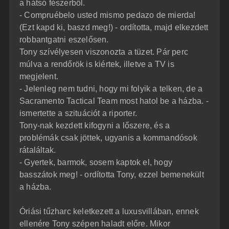
a hátsó fészerből.
- Compruébelo usted mismo pedazo de mierda!
(Ezt kapd ki, baszd meg!) - ordította, majd elkezdett
robbantgatni eszelősen.
Tony szívélyesen viszonozta a tüzet. Pár perc
múlva a rendőrök is kiértek, illetve a TV is
megjelent.
- Jelenleg nem tudni, hogy mi folyik a telken, de a
Sacramento Tactical Team most hatol be a házba. -
ismertette a szituációt a riporter.
Tony-nak kezdett kifogyni a lőszere, és a
problémák csak jöttek, ugyanis a kommandósok
rátaláltak.
- Gyertek, barmok, sosem kaptok el, hogy
basszátok meg! - ordította Tony, ezzel bemenekült
a házba.
Óriási tűzharc keletkezett a luxusvillában, ennek
ellenére Tony szépen haladt előre. Mikor