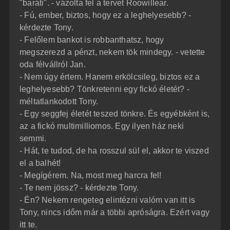
"baráti". - vázolta fel a tervet Roowillear.
- Fú, ember, biztos, hogy ez a leghelyesebb? -
kérdezte Tony.
- Felőlem bankot is robbanthatsz, hogy
megszerezd a pénzt, nekem tök mindegy. - vetette
oda félvállról Jan.
- Nem úgy értem. Hanem erkölcsileg, biztos ez a
leghelyesebb? Tönkretenni egy fickó életét? -
méltatlankodott Tony.
- Egy seggfej életét teszed tönkre. És egyébként is,
az a fickó multimilliomos. Egy ilyen ház neki
semmi.
- Hát, te tudod, de ha rosszul sül el, akkor te viszed
el a balhét!
- Megígérem. Na, most meg harcra fel!
- Te nem jössz? - kérdezte Tony.
- Én? Nekem rengeteg elintézni valóm van itt is
Tony, nincs időm már a többi apróságra. Ezért vagy
itt te.