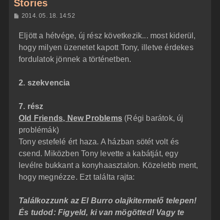
Stories
H
2014. 05. 18. 14:52
o
z
Eljött a hétvége, új rész következik... most kiderül,
z
á
hogy milyen üzenetet kapott Tony, illetve érdekes
s
z
fordulatok jönnek a történetben.
ó
l
á
2. szekvencia
s
7. rész
Old Friends, New Problems
(Régi barátok, új
problémák)
Tony estefelé ért haza. A házban sötét volt és
csend. Miközben Tony levette a kabátját, egy
levélre bukkant a konyhaasztalon. Közelebb ment,
hogy megnézze. Ezt találta rajta:
Találkozzunk az El Burro olajkitermelő telepen!
És tudod: Figyeld, ki van mögötted! Vagy te