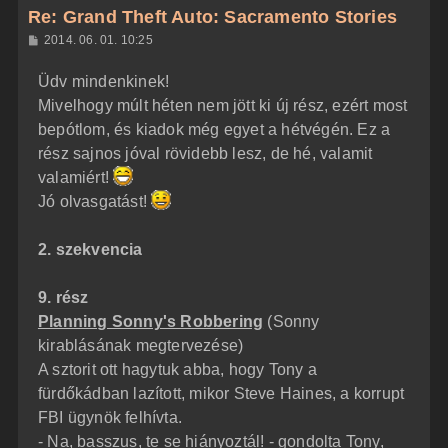
z
Re: Grand Theft Auto: Sacramento Stories
a
H
2014. 06. 01. 10:25
a
o
z
t
Üdv mindenkinek!
z
e
á
Mivelhogy múlt héten nem jött ki új rész, ezért most
t
s
z
bepótlom, és kiadok még egyet a hétvégén. Ez a
e
ó
j
l
rész sajnos jóval rövidebb lesz, de hé, valamit
á
é
valamiért!
s
r
Jó olvasgatást!
e
2. szekvencia
9. rész
Planning Sonny's Robbering
(Sonny
kirablásának megtervezése)
A sztorit ott hagytuk abba, hogy Tony a
fürdőkádban lazított, mikor Steve Haines, a korrupt
FBI ügynök felhívta.
- Na, basszus, te se hiányoztál! - gondolta Tony,