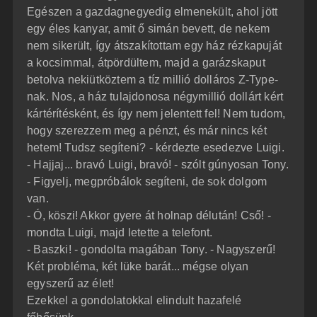
Egészen a gazdagnegyedig elmenekült, ahol jött
egy éles kanyar, amit ő simán bevett, de nekem
nem sikerült, így átszakítottam egy ház rézkapuját
a kocsimmal, átpördültem, majd a garázskaput
betolva nekiütköztem a tíz millió dolláros Z-Type-
nak. Nos, a ház tulajdonosa négymillió dollárt kért
kártérítésként, és így nem jelentett fel! Nem tudom,
hogy szerezzem meg a pénzt, és már nincs két
hetem! Tudsz segíteni? - kérdezte esedezve Luigi.
- Hajjaj... bravó Luigi, bravó! - szólt gúnyosan Tony.
- Figyelj, megpróbálok segíteni, de sok dolgom
van.
- Ó, köszi! Akkor gyere át holnap délután! Cső! -
mondta Luigi, majd letette a telefont.
- Baszki! - gondolta magában Tony. - Nagyszerű!
Két probléma, két lüke barát... mégse olyan
egyszerű az élet!
Ezekkel a gondolatokkal elindult hazafelé