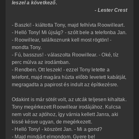
leszel a következő.
- Lester Crest
- Baszki! - kiáltotta Tony, majd felhívta Roowilleart.
- Helló Tony! Mi újság? - szólt bele a telefonba Jan.
- Roowillear, találkoznunk kell most rögtön! -
mondta Tony.
- Fú, basszus! - válaszolta Roowillear. - Oké, tíz
perc múlva az irodámban.
- Rendben. Ott leszek! - ezzel Tony letette a
telefont, majd magára húzta előbb levetett kabátját,
megragadta a papirost és indult az építkezésre.
Odakint is már sötét volt, az utcák teljesen kihaltak.
Tony megérkezett Roowillear irodájához. Kulcsa
nem volt az ajtóhoz, így várnia kellett Janra, aki
kissé késve ugyan, de megérkezett.
- Helló Tony! - köszönt Jan. - Mi a gond?
- Majd mindjárt elmondom. Gyere be!