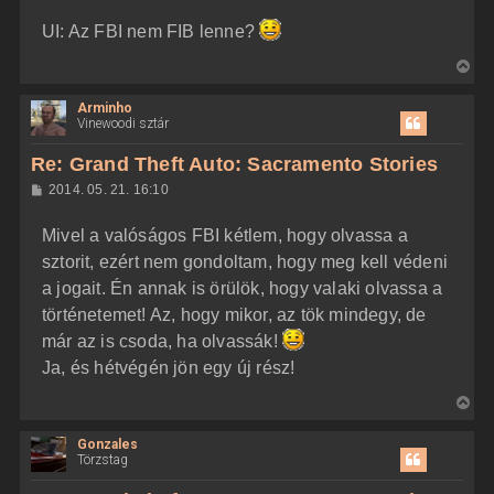
e
UI: Az FBI nem FIB lenne?
V
i
Arminho
s
Vinewoodi sztár
s
z
Re: Grand Theft Auto: Sacramento Stories
a
H
2014. 05. 21. 16:10
a
o
z
t
Mivel a valóságos FBI kétlem, hogy olvassa a
z
e
á
sztorit, ezért nem gondoltam, hogy meg kell védeni
t
s
z
a jogait. Én annak is örülök, hogy valaki olvassa a
e
ó
j
l
történetemet! Az, hogy mikor, az tök mindegy, de
á
é
már az is csoda, ha olvassák!
s
r
Ja, és hétvégén jön egy új rész!
e
V
i
Gonzales
s
Törzstag
s
z