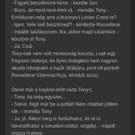
- Figyelj beszélnünk kéne. - kezdte Jan.
- Bocs, de most nem érek rá. - mondta Tony. -
Emlékszel még arra a bizonyos Lester Crest-re?
- Igen. Vele kell beszélned? - kérdezte Roowillear.
- Inkább találkoznom. Na, akkor majd valamikor. -
köszönt el Tony.
- Ja. Csá!
Tony-nak nem volt mostanság kocsija, csak egy
Pegassi motorja, de ilyen hidegben nem nagyon
akarta lobogtatni a haját. Mákjára, pont ott parkolt
Roowillear Ubermacht-ja, elindult azzal.
Steve már a bejárat előtt várta Tony-t.
- Tony, ha még egyszer...
- Steve, fogd már be a pofád! Nem miattad jöttem
ide. - mondta Tony.
- Ja, jó. Akkor meg is fordulhatsz, és el is
takarodhatsz a luxuskocsiddal, seggfej. - vágott
vissza Haines.