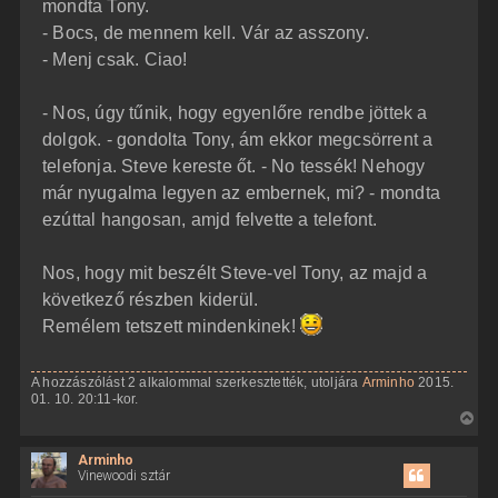
mondta Tony.
- Bocs, de mennem kell. Vár az asszony.
- Menj csak. Ciao!
- Nos, úgy tűnik, hogy egyenlőre rendbe jöttek a
dolgok. - gondolta Tony, ám ekkor megcsörrent a
telefonja. Steve kereste őt. - No tessék! Nehogy
már nyugalma legyen az embernek, mi? - mondta
ezúttal hangosan, amjd felvette a telefont.
Nos, hogy mit beszélt Steve-vel Tony, az majd a
következő részben kiderül.
Remélem tetszett mindenkinek!
A hozzászólást 2 alkalommal szerkesztették, utoljára
Arminho
2015.
01. 10. 20:11-kor.
V
i
Arminho
s
Vinewoodi sztár
s