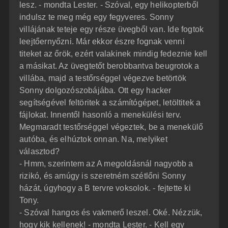
lesz. - mondta Lester. - Szóval, egy helikopterből
indulsz te meg még egy fegyveres. Sonny
villájának teteje egy része üvegből van. Ide fogtok
leejtőernyőzni. Már ekkor észre fognak venni
titeket az őrök, ezért valakinek mindig fedeznie kell
a másikat. Az üvegtetőt berobbantva beugrotok a
villába, majd a testőrséggel végezve betörtök
Sonny dolgozószobájába. Ott egy hacker
segítségével feltöritek a számítógépet, letöltitek a
fájlokat. Innentől hasonló a menekülési terv.
Megmaradt testőrséggel végeztek, be a menekülő
autóba, és elhúztok onnan. Na, melyiket
választod?
- Hmm, szerintem az A megoldásnál nagyobb a
rizikó, és amúgy is szeretném szétlőni Sonny
házát, úgyhogy a B tervre voksolok. - fejtette ki
Tony.
- Szóval hangos és vakmerő leszel. Oké. Nézzük,
hogy kik kellenek! - mondta Lester. - Kell egy