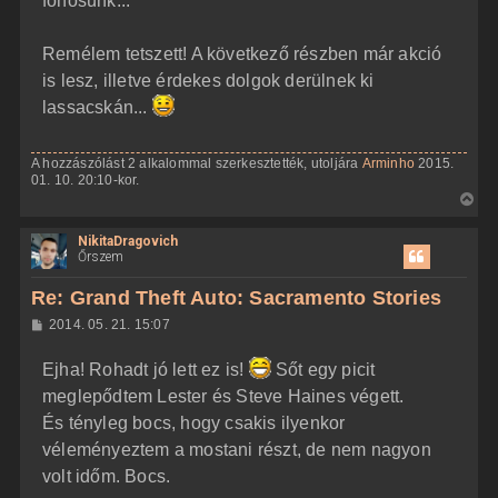
főhősünk...
Remélem tetszett! A következő részben már akció
is lesz, illetve érdekes dolgok derülnek ki
lassacskán...
A hozzászólást 2 alkalommal szerkesztették, utoljára
Arminho
2015.
01. 10. 20:10-kor.
V
i
NikitaDragovich
s
Őrszem
s
z
Re: Grand Theft Auto: Sacramento Stories
a
H
2014. 05. 21. 15:07
a
o
z
t
Ejha! Rohadt jó lett ez is!
Sőt egy picit
z
e
á
meglepődtem Lester és Steve Haines végett.
t
s
z
És tényleg bocs, hogy csakis ilyenkor
e
ó
j
l
véleményeztem a mostani részt, de nem nagyon
á
é
volt időm. Bocs.
s
r