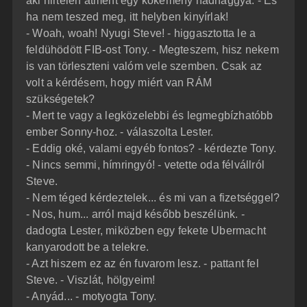
aki hirtelen átment egy kőkemény hadnaggyá. - És
ha nem teszed meg, itt helyben kinyírlak!
- Woah, woah! Nyugi Steve! - higgasztotta le a
feldühödött FIB-ost Tony. - Megteszem, hisz nekem
is van törleszteni valóm vele szemben. Csak az
volt a kérdésem, hogy miért van RÁM
szükségetek?
- Mert te vagy a legközelebbi és legmegbízhatóbb
ember Sonny-hoz. - válaszolta Lester.
- Eddig oké, valami egyéb fontos? - kérdezte Tony.
- Nincs semmi, hímringyó! - vetette oda félvállról
Steve.
- Nem téged kérdeztelek... és mi van a fizetséggel?
- Nos, hum... arról majd később beszélünk. -
dadogta Lester, miközben egy fekete Ubermacht
kanyarodott be a telekre.
- Azt hiszem ez az én fuvarom lesz. - pattant fel
Steve. - Viszlát, hölgyeim!
- Anyád... - motyogta Tony.