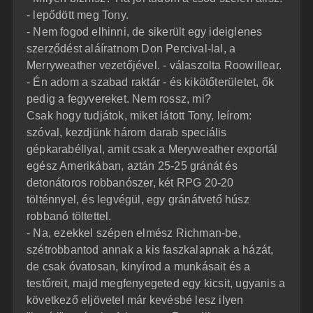
- lepődött meg Tony.
- Nem fogod elhinni, de sikerült egy ideiglenes
szerződést aláíratnom Don Percival-lal, a
Merryweather vezetőjével. - válaszolta Roowillear.
- Én adom a szabad raktár - és kikötőterületet, ők
pedig a fegyvereket. Nem rossz, mi?
Csak hogy tudjátok, miket látott Tony, leírom:
szóval, kezdjünk három darab speciális
gépkarabéllyal, amit csak a Meryweather exportál
egész Amerikában, aztán 25-25 gránát és
detonátoros robbanószer, két RPG 20-20
tölténnyel, és legvégül, egy gránátvető húsz
robbanó töltettel.
- Na, ezekkel szépen elmész Richman-be,
szétrobbantod annak a kis faszkalapnak a házát,
de csak óvatosan, kinyírod a munkásait és a
testőreit, majd megfenyegeted egy kicsit, ugyanis a
következő eljövetel már kevésbé lesz ilyen