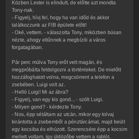
Közben Lester is elindult, de előtte azt mondta
Tony-nak.
- Figyelj, hívj fel, hogy ha van időd és akkor
találkozzunk az FIB épülete előtt!
- Oké, vettem. - válaszolta Tony, miközben búsan
nézte, ahogy eltűnnek a megbízói a város
forgatagában.
Pár perc múlva Tony erőt vett magán, és
megpróbálta feldolgozni a történteket. De mielőtt
hozzáfoghatott volna, megcsörrent a telefon a
zsebében. Luigi volt az.
- Helló Luigi! Mi az ábra?
- Figyelj, van egy kis gond... - szólt Luigi.
- Milyen gond? - kérdezte Tony.
- Nos, épp sétáltam az utcán, mikor egy tolvaj
kirántotta a zsebemből a pénztárcámat, majd beült
egy kocsiba és elhúzott. Szerencsére épp a kocsim
mellett voltam, így üldözőbe vettem a rablót.