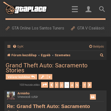
GTA Online Los Santos Tuners
GTA V Csalások
GyIK
Belépés
K
Fórum kezdőlap
Egyéb
Szemetes
e
Grand Theft Auto: Sacramento
Stories
r
Válasz küldése
e
s
Oldal:
3
/
7
1
2
3
4
5
7
Előző
Következő
103 hozzászólás
…
é
Arminho
Vinewoodi sztár
s
Re: Grand Theft Auto: Sacramento