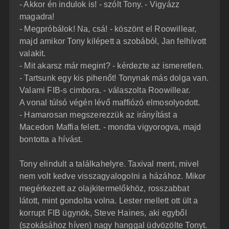
- Akkor én indulok is! - szólt Tony. - Vigyázz
magadra!
- Megpróbálok! Na, csá! - köszönt el Roowillear,
majd amikor Tony kilépett a szobából, Jan felhívott
valakit.
- Mit akarsz már megint? - kérdezte az ismeretlen.
- Tartsunk egy kis pihenőt! Tonynak más dolga van.
Valami FIB-s cimbora. - válaszolta Roowillear.
A vonal túlsó végén lévő maffiózó elmosolyodott.
- Hamarosan megszerezzük az irányítást a
Macedon Maffia felett. - mondta vigyorogva, majd
bontotta a hívást.
Tony elindult a találkahelyre. Taxival ment, mivel
nem volt kedve visszagyalogolni a házához. Mikor
megérkezett az olajkitermelőkhöz, rosszabbat
látott, mint gondolta volna. Lester mellett ott ült a
korrupt FIB ügynök, Steve Haines, aki egyből
(szokásához híven) nagy hanggal üdvözölte Tonyt.