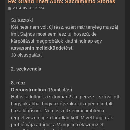
Re: Grand Theft Auto: Sacramento Stories
a
H
2014. 05. 31. 21:24
a
o
z
t
Sziasztok!
z
e
á
Két hete nem volt új rész, ezért már tényleg muszáj
t
s
z
írni. Sajnos most sem lesz túl hosszú, de
e
ó
j
l
kárpótlásul megpróbálok kiadni holnap egy
á
é
assassnin mellékküédetést
.
s
r
Jó olvasgatást!
e
2. szekvencia
8. rész
Deconstruction
(Rombolás)
Hol is tartottunk a sztoriban? Ja, persze... szóval ott
hagytuk abba, hogy az éjszaka közepén elindult
haza főhősünk. Nem is volt semmi probléma,
reggel viszont igen fáradtan kelt. Mivel Luigi-nak
problémája adódott a Vangelico ékszerüzlet