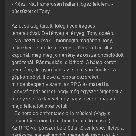
- Kösz. Na, hamarosan hallani fogsz felőlem. -
búcsúzott el Tony.
Az út sokáig tartott, főleg ilyen tragacs
teherautóval. De lényeg a lényeg, Tony odaért.
- Na, nézzük csak. - mormogta magában Tony,
miközben felmérte a terepet. - Nos, két őr áll a
kapunál, meg még jó néhány az összeroncsolódott
garázsnál. Pár munkás is látható. A hátsó kertet
nem látni, de gyanítom, az is tele van őrökkel. A
gépkarabélyt, illetve a robbanószereket
mindenképpen viszem, az RPG az marad itt.
Tony várt pár percet, hogy még egyszer átgondolja
a helyzetet. Aztán vett egy nagy levegőt magán,
majd felkiáltott spanyolul:
- Es hora de enfrentarse a la música! (Vagyis
Trevor híres mondata: Time to face to music!)
Az RPG-vel párszor belelőtt a kőkerítésbe, illetve a
garázsba, melyek egyből megadták magukat. Az