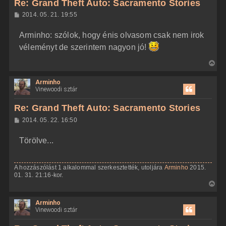
Re: Grand Theft Auto: Sacramento Stories
a
H
2014. 05. 21. 19:55
a
o
z
t
Arminho: szólok, hogy énis olvasom csak nem irok
z
e
á
véleményt de szerintem nagyon jó!
t
s
z
e
V
ó
j
l
i
á
é
Arminho
s
s
r
Vinewoodi sztár
s
e
z
Re: Grand Theft Auto: Sacramento Stories
a
H
2014. 05. 22. 16:50
a
o
z
t
Törölve...
z
e
á
t
s
z
e
A hozzászólást 1 alkalommal szerkesztették, utoljára
Arminho
2015.
ó
j
01. 31. 21:16-kor.
l
á
V
é
s
i
r
Arminho
s
e
Vinewoodi sztár
s
z