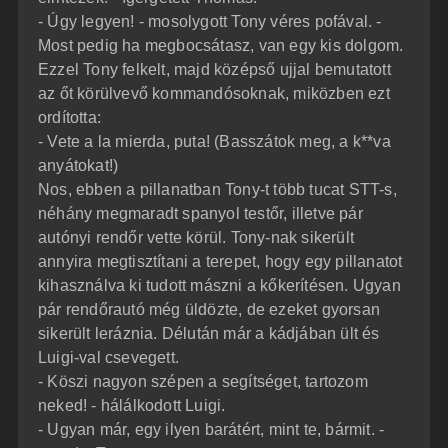
- Úgy legyen! - mosolygott Tony véres pofával. -
Most pedig ha megbocsátasz, van egy kis dolgom.
Ezzel Tony felkelt, majd középső ujjal bemutatott
az őt körülvevő kommandósoknak, miközben ezt
ordította:
- Vete a la mierda, puta! (Basszátok meg, a k**va
anyátokat!)
Nos, ebben a pillanatban Tony-t több tucat STT-s,
néhány megmaradt spanyol testőr, illetve pár
autónyi rendőr vette körül. Tony-nak sikerült
annyira megtisztítani a terepet, hogy egy pillanatot
kihasználva ki tudott mászni a kőkerítésen. Ugyan
pár rendőrautó még üldözte, de ezeket gyorsan
sikerült leráznia. Délután már a kádjában ült és
Luigi-val csevegett.
- Köszi nagyon szépen a segítséget, tartozom
neked! - hálálkodott Luigi.
- Ugyan már, egy ilyen barátért, mint te, bármit. -