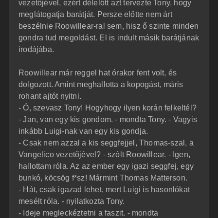
vezetőjével, ezért délelőtt azt tervezte Tony, hogy
meglátogatja barátját. Persze előtte nem árt
beszélnie Roowillear-ral sem, hisz ő szinte minden
gondra tud megoldást. El is indult másik barátjának
irodájába.
Roowillear már reggel hat órakor fent volt, és
dolgozott. Amint meghallotta a kopogást, máris
rohant ajtót nyitni.
- Ó, szevasz Tony! Hogyhogy ilyen korán felkeltél?
- Jan, van egy kis gondom. - mondta Tony. - Vagyis
inkább Luigi-nak van egy kis gondja.
- Csak nem azzal a kis seggfejjel, Thomas-szal, a
Vangelico vezetőjével? - szólt Roowillear. - Igen,
hallottam róla. Az az ember egy igazi seggfej, egy
bunkó, köcsög f*sz! Mármint Thomas Matterson.
- Hát, csak igazad lehet, mert Luigi is hasonlókat
mesélt róla. - nyilatkozta Tony.
- Ideje megleckéztetni a faszit. - mondta