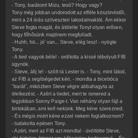
- Tony, barátom! Mizu, tesó? Hogy vagy?
Tony még jobban undorodott az efféle köszönéstől,
mint a 24 órás szilveszteri lakodalmaktól. Ám ekkor
Steve fogta magát, és átölelte Tonyt olyan erősen,
hogy főhősünk majdnem megfulladt.
- Huhh, hö... jó' van... Steve, elég lesz! - nyögte
Tony.
- A tied vagyok bébi! - ordította a kissé tébolyult FIB
ügynök.
- Steve, állj le! - szólt rá Lester is. - Tony, mint látod,
az FIB a segítségedet kéri. - mondta a bicebóca
"barát", miközben Steve végre abbahagyta az
ölelkezést. - Azért a tiedet, mert te ismered a
legjobban Sonny Paige-t. Van néhány olyan fájl a
birtokában, ami kell nekünk. Meg kéne szerezned.
- És mégis miért kéne ezzel nekem foglalkoznom?
- tudakolta epésen Tony.
- Azért, mert az FIB azt mondta! - üvöltötte Steve,