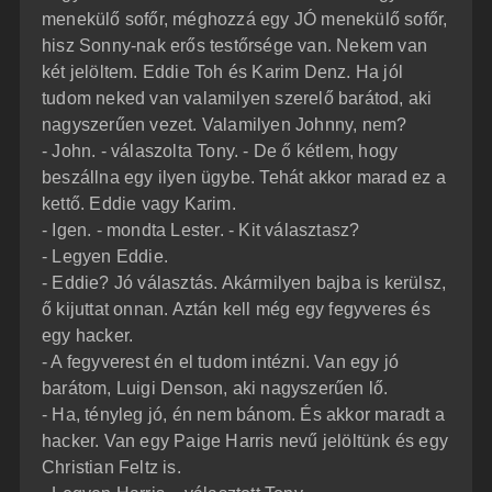
menekülő sofőr, méghozzá egy JÓ menekülő sofőr,
hisz Sonny-nak erős testőrsége van. Nekem van
két jelöltem. Eddie Toh és Karim Denz. Ha jól
tudom neked van valamilyen szerelő barátod, aki
nagyszerűen vezet. Valamilyen Johnny, nem?
- John. - válaszolta Tony. - De ő kétlem, hogy
beszállna egy ilyen ügybe. Tehát akkor marad ez a
kettő. Eddie vagy Karim.
- Igen. - mondta Lester. - Kit választasz?
- Legyen Eddie.
- Eddie? Jó választás. Akármilyen bajba is kerülsz,
ő kijuttat onnan. Aztán kell még egy fegyveres és
egy hacker.
- A fegyverest én el tudom intézni. Van egy jó
barátom, Luigi Denson, aki nagyszerűen lő.
- Ha, tényleg jó, én nem bánom. És akkor maradt a
hacker. Van egy Paige Harris nevű jelöltünk és egy
Christian Feltz is.