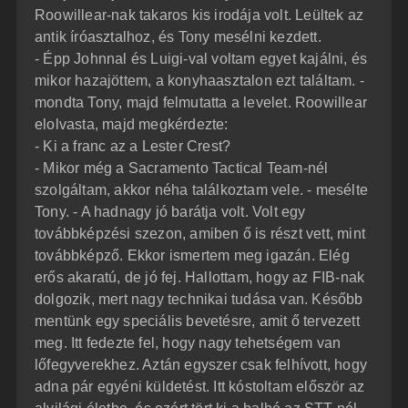
Roowillear-nak takaros kis irodája volt. Leültek az
antik íróasztalhoz, és Tony mesélni kezdett.
- Épp Johnnal és Luigi-val voltam egyet kajálni, és
mikor hazajöttem, a konyhaasztalon ezt találtam. -
mondta Tony, majd felmutatta a levelet. Roowillear
elolvasta, majd megkérdezte:
- Ki a franc az a Lester Crest?
- Mikor még a Sacramento Tactical Team-nél
szolgáltam, akkor néha találkoztam vele. - mesélte
Tony. - A hadnagy jó barátja volt. Volt egy
továbbképzési szezon, amiben ő is részt vett, mint
továbbképző. Ekkor ismertem meg igazán. Elég
erős akaratú, de jó fej. Hallottam, hogy az FIB-nak
dolgozik, mert nagy technikai tudása van. Később
mentünk egy speciális bevetésre, amit ő tervezett
meg. Itt fedezte fel, hogy nagy tehetségem van
lőfegyverekhez. Aztán egyszer csak felhívott, hogy
adna pár egyéni küldetést. Itt kóstoltam először az