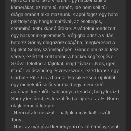
éjszaka mész be a villába. Egy hacker kiüti a
kamerákat, ez nem túl nehéz, ide nem kell túl
drága embert alkalmaznunk. Kapni fogsz egy harci
pisztolyt egy hangtompítóval, az esetleges,
semmiből felbukkanó őrökre. A védelmi rendszert
egy hacker megsemmisíti. Végighaladsz a villán,
betörsz Sonny dolgozószobájába, megkeresed a
fájlokat Sonny számítógépén. Gondolom az le lesz
védve, ezért fel kell törnöd a hacker segítségével.
Szóval letöltöd a fájlokat, majd távozol. Nos, igen,
itt már valószínűleg észrevesznek, ezért kapsz egy
Carbine Rifle-t is a harcra. Ha sikeresen kijutottál,
egy menekülő sofőr vár majd egy menekülő
autóban. Innentől csak annyi a feladat, hogy lerázd
Sonny testőreit, és leszállítsd a fájlokat az El Burro
olajkitermelő telepre.
- Nem néz ki rosszul... halljuk a másikat! - szólt
Tony.
- Nos, az már jóval keményebb és körülményesebb