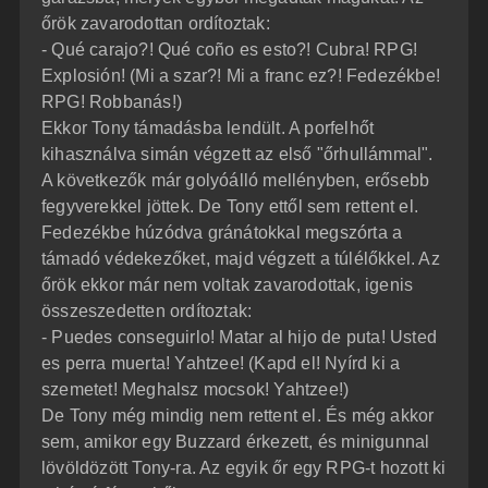
őrök zavarodottan ordítoztak:
- Qué carajo?! Qué coño es esto?! Cubra! RPG!
Explosión! (Mi a szar?! Mi a franc ez?! Fedezékbe!
RPG! Robbanás!)
Ekkor Tony támadásba lendült. A porfelhőt
kihasználva simán végzett az első "őrhullámmal".
A következők már golyóálló mellényben, erősebb
fegyverekkel jöttek. De Tony ettől sem rettent el.
Fedezékbe húzódva gránátokkal megszórta a
támadó védekezőket, majd végzett a túlélőkkel. Az
őrök ekkor már nem voltak zavarodottak, igenis
összeszedetten ordítoztak:
- Puedes conseguirlo! Matar al hijo de puta! Usted
es perra muerta! Yahtzee! (Kapd el! Nyírd ki a
szemetet! Meghalsz mocsok! Yahtzee!)
De Tony még mindig nem rettent el. És még akkor
sem, amikor egy Buzzard érkezett, és minigunnal
lövöldözött Tony-ra. Az egyik őr egy RPG-t hozott ki