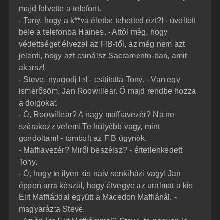
majd felvette a telefont.
- Tony, hogy a k**va életbe tehetted ezt?! - üvöltött
bele a telefonba Haines. - Attól még, hogy
védettséget élvezel az FIB-től, az még nem azt
jelenti, hogy azt csinálsz Sacramento-ban, amit
akarsz!
- Steve, nyugodj le! - csitította Tony. - Van egy
ismerősöm, Jan Roowillear. Ő majd rendbe hozza
a dolgokat.
- Ó, Roowillear? A nagy maffiavezér? Na ne
szórakozz velem! Te hülyébb vagy, mint
gondoltam! - tombolt az FIB ügynök.
- Maffiavezér? Miről beszélsz? - értetlenkedett
Tony.
- Ó, hogy te ilyen kis naiv senkiházi vagy! Jan
éppen arra készül, hogy átvegye az uralmat a kis
Elit Maffiáddal együtt a Macedon Maffiánál. -
magyarázta Steve.