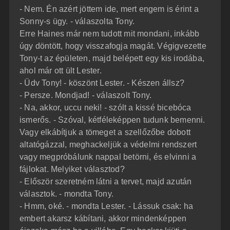
- Nem. Én azért jöttem ide, mert engem is érint a
Sonny-s ügy. - válaszolta Tony.
Erre Haines már nem tudott mit mondani, inkább
úgy döntött, hogy visszafogja magát. Végigvezette
Tony-t az épületen, majd belépett egy kis irodába,
ahol már ott ült Lester.
- Üdv Tony! - köszönt Lester. - Készen állsz?
- Persze. Mondjad! - válaszolt Tony.
- Na, akkor, uccu neki! - szólt a kissé bicebóca
ismerős. - Szóval, kétféleképpen tudunk bemenni.
Vagy elkábítjuk a tömeget a szellőzőbe dobott
altatógázzal, meghackeljük a védelmi rendszert
vagy megpróbálunk nappal betörni, és elvinni a
fájlokat. Melyiket választod?
- Először szeretném látni a tervet, majd azután
választok. - mondta Tony.
- Hmm, oké. - mondta Lester. - Lássuk csak: ha
embert akarsz kábítani, akkor mindenképpen