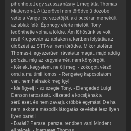
pihenhetett egy szusszanásnyit, meglátta Thomas
Matterson-t. A tűzerővel nem törődve üldözőbe
vette a Vangelico vezetőjét, aki pucéran menekült
az ablak felé. Épphogy elérte mielőtt, Tony
ledönthette volna a földre. Ám főhősünk se volt
rest! Kiugorván az ablakon a kertben folytatta az
üldözést az STT-vel nem törődve. Mikor utolérte
Thomas-t, egyszerűen, rávetette magát, majd addig
pofozta, míg az kegyelemért nem könyörgött.
- Kérlek, kegyelem, ne ölj meg! - zokogott vérző
orral a multimilliomos. - Rengeteg kapcsolatom
van, nem halhatok meg így!
- Ide figyelj! - sziszegte Tony. - Elengeded Luigi
Denson tartozását, kifizeted a kocsijának a
sérülését, és nem zavarjuk többé egymást! De ha
nem, akkor a második látogatás kevésbé lesz ilyen
ilyen baráti!
- Baráti? Persze, persze, rendben van! Mindent
elintézek. - ígérgetett Thomas.