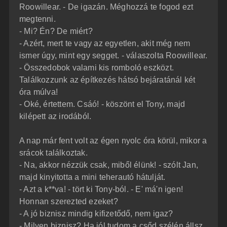
Roowillear. - De igazán. Méghozzá te fogod ezt
megtenni.
- Mi? Én? De miért?
- Azért, mert te vagy az egyetlen, akit még nem
ismer úgy, mint egy segget. - válaszolta Roowillear.
- Összedobok valami kis romboló eszközt.
Találkozzunk az építkezés hátsó bejáratánál két
óra múlva!
- Oké, értettem. Csáó! - köszönt el Tony, majd
kilépett az irodából.
A nap már fent volt az égen nyolc óra körül, mikor a
srácok találkoztak.
- Na, akkor nézzük csak, miből élünk! - szólt Jan,
majd kinyitotta a mini teherautó hátulját.
- Azt a k**va! - tört ki Tony-ból. - E' má'n igen!
Honnan szerezted ezeket?
- A jó biznisz mindig kifizetődő, nem igaz?
- Milyen biznisz? Ha jól tudom a csőd szélén állsz.