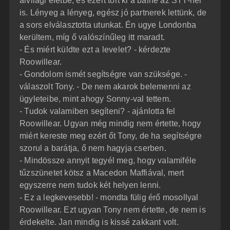
alvilági életbe, és ezért tört ki a balhé az STT-nél
is. Lényeg a lényeg, egész jó partnerek lettünk, de
a sors elválasztotta utunkat. Én ugye Londonba
kerültem, míg ő valószínűleg itt maradt.
- És miért küldte ezt a levelet? - kérdezte
Roowillear.
- Gondolom ismét segítségre van szüksége. -
válaszolt Tony. - De nem akarok belemenni az
ügyleteibe, mint ahogy Sonny-val tettem.
- Tudok valamiben segíteni? - ajánlotta fel
Roowillear. Ugyan még mindig nem értette, hogy
miért kereste meg ezért őt Tony, de ha segítségre
szorul a barátja, ő nem hagyja cserben.
- Mindössze annyit tegyél meg, hogy valamiféle
tűzszünetet kötsz a Macedon Maffiával, mert
egyszerre nem tudok két helyen lenni.
- Ez a legkevesebb! - mondta fülig érő mosollyal
Roowillear. Ezt ugyan Tony nem értette, de nem is
érdekelte. Jan mindig is kissé zakkant volt.