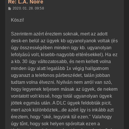
Re: L.A. Noire
a
H
2020. 01. 28. 09:58
a
o
z
t
Köszi!
z
e
á
t
s
z
Szerintem azért éreztem soknak, mert az adott
e
ó
j
l
desk-en belül az ügyek kb ugyanolyanok voltak (és
á
é
úgy összességében minden ügy kb. ugyanolyan
s
r
lefolyású volt, kisebb-nagyobb eltérésekkel). Ha ez
e
a kb. 30 ügy változatosabb, és nem kellett volna
minden ügy alatt legalább 1x végig hallgatnom
ugyanazt a telefonos párbeszédet, talán jobban
tudtam volna élvezni. Nyilván nem arról van szó,
hogy legyenek teljesen másak az ügyek, de nekem
vontatott volt kissé, hogy totál ugyanolyan ügyek
jöttek egymás után. A DLC ügyek feldobták picit,
mert azok különböztek...de azért így is inkább azt
éreztem, hogy "oké, legyünk túl ezen." Valahogy
úgy tűnt, hogy sok helyen spóroltak ezen a