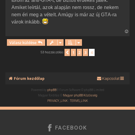
tolom az anti-GTA-t, de biztos érdekes játék.
t
s
z
Amiket leírtál, azok alapján nem rossz, de nekem
e
ó
j
l
nem éri meg a vételt. Amúgy is már az új GTA-ra
á
é
várok inkább.
s
r
e
V
i
Válasz küldése
s
s
1
2
3
4
Előző
53 hozzászólás
z
a
a
t
Fórum kezdőlap
Kapcsolat
e
t
Powered by
phpBB
® Forum Software © phpBB Limited
e
Magyar fordítás ©
Magyar phpBB Közösség
j
PRIVACY_LINK
|
TERMS_LINK
é
r
e
FACEBOOK