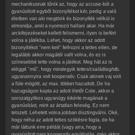
mechanikusnak tűnik az, hogy az accuse-ból a
gyanúsított egyből bizonyítékot kér, pedig a való
életben van aki megtörik és bizonyíték nélkül is
elmondja, amit a nyomozó hallani akar. Ha már
arckifejezéseket kellett felismerni, ilyen is befért
volna a játékba. Lehet, hogy akkor az adott
bizonyítékot "nem kell" felhozni a tettes ellen, de
legalább akkor magától vallt volna, és ez is
színesebbé tette volna a játékot. Meg hát az is
eléggé "mű", hogy mindegyik tettes/családtag/stb.
ugyanannyira volt kooperatív. Csak akinek vaj volt
a füle mögött, az max. többet hazudott. De ha
hazugságon kapta az adott illetőt Cole, akkor a
sorozatgyilkos ugyanúgy kikérte magának a
gyanúsítást, mint az ártatlan feleség. Ez nem
tetszett. Lehetett volna jobban disztingválni. Oké,
hogy néha az adott tettes szökésre fogta, de ha
már láttunk erre példát (vagy arra, hogy a
gyanúsított nem kooperatív egyáltalán, még akkor