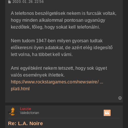
H
2020. 01. 28. 22:56
a
o
z
t
A telefonos beszélgetések nekem is furcsák voltak,
z
e
á
hogy minden alkalommal pontosan ugyanúgy
t
s
z
kezdőtek, főleg, hogy sokat kell telefonálni.
e
ó
j
l
á
é
Nem tudom 1947-ben milyen gyorsan tudtak
s
r
előkeresni ilyen adatokat, de azért elég idegesítő
e
lett volna, ha többet kell várni.
Ami egyébként nekem tetszett, hogy sok ügyet
valós események ihlettek.
https://www.rockstargames.com/newswire/ ...
plati.html
V
i
Luszie
s
Valedictorian
s
z
Re: L.A. Noire
a