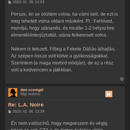
H
2020. 01. 29. 11:03
a
o
z
t
Persze, én se örültem volna, ha várni kell, de ezt is
z
e
á
meg lehetett volna oldani másként. Pl.: Felhívod,
t
s
z
mondja, hogy utánanéz, és miután 1-2 helyszínre
e
ó
j
l
elmentél/interjúztattál, utána felkeresett volna.
á
é
s
r
Nekem is tetszett. Főleg a Fekete Dáliás áthajlás.
e
Az szépen össze volt kötve a gyilkosságokkal.
Szerintem (a maga morbid módján), de az a rész
volt a kedvencem a játékban.
V
i
dani.szentgali
s
Régi motoros
s
z
Re: L.A. Noire
a
H
2020. 02. 06. 13:39
a
o
z
t
Én nem valószínű, hogy megveszem és végig
z
e
á