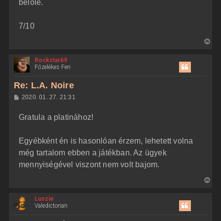
belőle.
7/10
V
i
Rockstar69
s
Főzelékes Feri
s
z
Re: L.A. Noire
a
H
2020. 01. 27. 21:31
a
o
z
t
Gratula a platinához!
z
e
á
t
s
z
Egyébként én is hasonlóan érzem, lehetett volna
e
ó
j
l
még tartalom ebben a játékban. Az ügyek
á
é
mennyiségével viszont nem volt bajom.
s
r
e
V
i
Luszie
s
Valedictorian
s
z