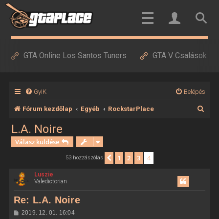
GTA Online Los Santos Tuners
GTA V Csalások
GyIK
Belépés
K
Fórum kezdőlap
Egyéb
RockstarPlace
e
L.A. Noire
r
Válasz küldése
e
1
2
3
4
Előző
53 hozzászólás
s
Luszie
é
Valedictorian
s
Re: L.A. Noire
H
2019. 12. 01. 16:04
o