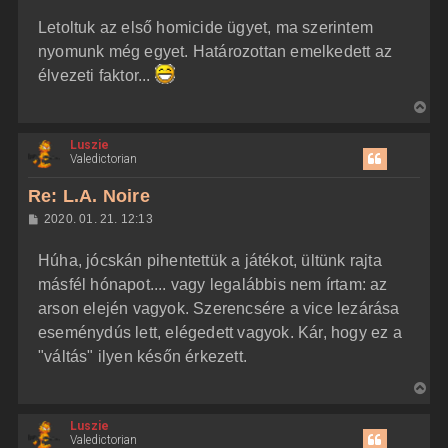
z
Letoltuk az első homicide ügyet, ma szerintem
z
á
nyomunk még egyet. Határozottan emelkedett az
s
z
élvezeti faktor...
ó
l
V
á
s
i
Luszie
s
Valedictorian
s
z
Re: L.A. Noire
a
H
2020. 01. 21. 12:13
a
o
z
t
Húha, jócskán pihentettük a játékot, ültünk rajta
z
e
á
másfél hónapot.... vagy legalábbis nem írtam: az
t
s
z
arson elején vagyok. Szerencsére a vice lezárása
e
ó
j
l
eseménydús lett, elégedett vagyok. Kár, hogy ez a
á
é
"váltás" ilyen későn érkezett.
s
r
e
V
i
Luszie
s
Valedictorian
s