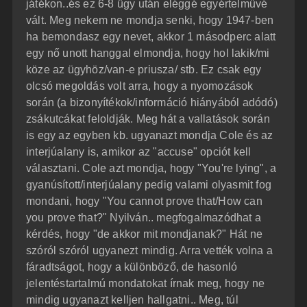
játékon..és ez 6-8 ügy után eléggé egyértelművé
vált. Meg nekem ne mondja senki, hogy 1947-ben
ha bemondasz egy nevet, akkor 1 másodperc alatt
egy nő unott hanggal elmondja, hogy hol lakik/mi
köze az ügyhöz/van-e priusza/ stb. Ez csak egy
olcsó megoldás volt arra, hogy a nyomozások
során (a bizonyítékok/információ hiányából adódó)
zsákutcákat feloldják. Meg hát a vallatások során
is egy az egyben kb. ugyanazt mondja Cole és az
interjúalany is, amikor az "accuse" opciót kell
választani. Cole azt mondja, hogy "You're lying", a
gyanúsított/interjúalany pedig valami olyasmit fog
mondani, hogy "You cannot prove that/How can
you prove that?" Nyilván.. megfogalmazódhat a
kérdés, hogy "de akkor mit mondjanak?" Hát ne
szóról szóról ugyanezt mindig. Arra vették volna a
fáradtságot, hogy a különböző, de hasonló
jelentéstartalmú mondatokat írnak meg, hogy ne
mindig ugyanazt kelljen hallgatni.. Meg, túl