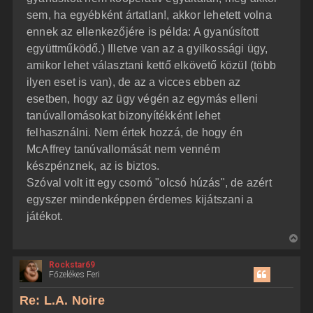
sem, ha egyébként ártatlan!, akkor lehetett volna
ennek az ellenkezőjére is példa: A gyanúsított
együttműködő.) Illetve van az a gyilkossági ügy,
amikor lehet választani kettő elkövető közül (több
ilyen eset is van), de az a vicces ebben az
esetben, hogy az ügy végén az egymás elleni
tanúvallomásokat bizonyítékként lehet
felhasználni. Nem értek hozzá, de hogy én
McAffrey tanúvallomását nem venném
készpénznek, az is biztos.
Szóval volt itt egy csomó "olcsó húzás", de azért
egyszer mindenképpen érdemes kijátszani a
játékot.
V
i
Rockstar69
s
Főzelékes Feri
s
z
Re: L.A. Noire
a