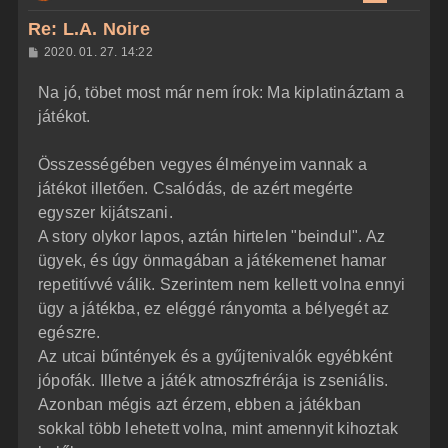
z
Re: L.A. Noire
a
H
2020. 01. 27. 14:22
a
o
z
t
Na jó, töbet most már nem írok: Ma kiplatináztam a
z
e
á
játékot.
t
s
z
e
ó
j
l
Összességében vegyes élményeim vannak a
á
é
játékot illetően. Csalódás, de azért megérte
s
r
egyszer kijátszani.
e
A story olykor lapos, aztán hirtelen "beindul". Az
ügyek, és úgy önmagában a játékemenet hamar
repetitívvé válik. Szerintem nem kellett volna ennyi
ügy a játékba, ez eléggé rányomta a bélyegét az
egészre.
Az utcai bűntények és a gyűjtenivalók egyébként
jópofák. Illetve a játék atmoszfrérája is zseniális.
Azonban mégis azt érzem, ebben a játékban
sokkal több lehetett volna, mint amennyit kihoztak