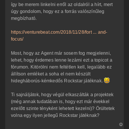
így be merem linkelni erről az oldalról a hírt, mert
úgy gondolom, hogy ez a forrás valószínűleg
megbízható.
https://venturebeat.com/2018/11/28/fort ... and-
focus/
Most, hogy az Agent már sosem fog megjelenni,
lehet, hogy érdemes lenne lezárni ezt a topicot a
fórumon. Kitörölni nem feltétlen kell, legalább ez
állítson emléket a soha el nem készült
hidegháborús-kémkedős Rockstar játéknak.
Ti sajnáljátok, hogy végül elkaszálták a projektek
(még annak tudatában is, hogy ezt már évekkel
ezelőtt szinte tényként lehetett kezelni)? Örültetek
volna egy ilyen jellegű Rockstar játéknak?
V