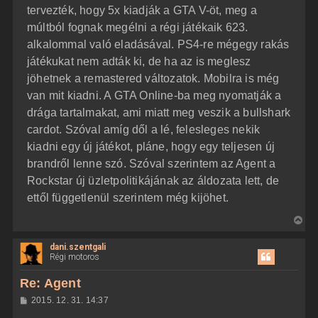
á
tervezték, hogy 5x kiadják a GTA V-öt, meg a
t
s
z
múltból fognak megélni a régi játékaik 623.
e
ó
j
l
alkalommal való eladásával. PS4-re mégegy rakás
á
é
játékukat nem adták ki, de ha az is meglesz
s
r
jöhetnek a remastered változatok. Mobilra is még
e
van mit kiadni. A GTA Online-ba meg nyomatják a
drága tartalmakat, ami miatt meg veszik a bullshark
cardot. Szóval amíg dől a lé, felesleges nekik
kiadni egy új játékot, pláne, hogy egy teljesen új
brandről lenne szó. Szóval szerintem az Agent a
Rockstar új üzletpolitikájának az áldozata lett, de
ettől függetlenül szerintem még kijöhet.
V
i
dani.szentgali
s
Régi motoros
s
z
Re: Agent
a
H
2015. 12. 31. 14:37
a
o