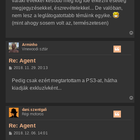
valaki évekkel később még fog ide érkezni esetleg
megjegyzésekkel, észrevételekkel... De valóban,
nem lesz a leglátogatottabb témáink egyike.
(mint ahogy sosem volt az, természetesen)
V
i
Arminho
s
Vinewoodi sztár
s
z
Re: Agent
a
H
2018. 11. 29. 20:13
a
o
z
t
Pedig csak ezért megtartottam a PS3-at, hátha
z
e
á
kiadják exkluzívként...
t
s
z
e
V
ó
j
l
i
á
é
dani.szentgali
s
s
r
Régi motoros
s
e
z
Re: Agent
a
H
2018. 12. 06. 14:01
a
o