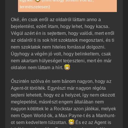
természetesen)
Oké, én csak erről az oldalról láttam anno a
bejelentést, ezért írtam, hogy lehet, hogy kacsa.
Végül azért én is sejtettem, hogy valódi, mert erről
az oldalról ti is sok hírt szoktatok megosztani, és ti
nem szoktatok nem hiteles forrással dolgozni.
Úgyhogy a végén jó volt, hogy belinkeltem, csak
nem akartam hülyeséget terjeszteni, mert én már
oldalon nem láttam a hírt.
Őszintén szólva én sem bánom nagyon, hogy az
Agent-öt törölték. Egyrészt már nagyon régóta
sejteni lehetett, hogy ez a helyzet, így nem okozott
meglepetést, másrészt engem általában nem
nagyon kötöttek le a Rockstar azon játékai, melyek
nem Open World-ök, a Max Payne-t és a Manhunt-
ot sem kedveltem túlzottan.
És ez az Agent is