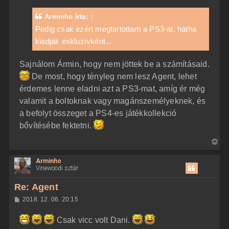
Arminho
írta:
↑
Pedig csak ezért megtartottam a PS3-at, hátha
kiadják exkluzívként...
Sajnálom Ármin, hogy nem jöttek be a számításaid.
De most, hogy tényleg nem lesz Agent, lehet
érdemes lenne eladni azt a PS3-mat, amíg ér még
valamit a boltoknak vagy magánszemélyeknek, és
a befolyt összeget a PS4-es játékkollekció
bővítésébe fektetni.
V
i
Arminho
s
Vinewoodi sztár
s
z
Re: Agent
a
H
2018. 12. 06. 20:15
a
o
z
t
Csak vicc volt Dani.
z
e
á