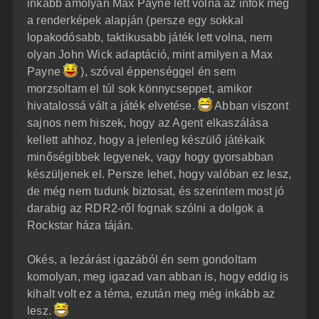
inkább amolyan Max Payne lett volna az infók meg
a renderképek alapján (persze egy sokkal
lopakodósabb, taktikusabb játék lett volna, nem
olyan John Wick adaptáció, mint amilyen a Max
Payne
), szóval éppenséggel én sem
morzsoltam el túl sok könnycseppet, amikor
hivatalossá vált a játék elvetése.
Abban viszont
sajnos nem hiszek, hogy az Agent elkaszálása
kellett ahhoz, hogy a jelenleg készülő játékaik
minőségibbek legyenek, vagy hogy gyorsabban
készüljenek el. Persze lehet, hogy valóban ez lesz,
de még nem tudunk biztosat, és szerintem most jó
darabig az RDR2-ről fognak szólni a dolgok a
Rockstar háza táján.
Okés, a lezárást igazából én sem gondoltam
komolyan, meg igazad van abban is, hogy eddig is
kihalt volt ez a téma, ezután meg még inkább az
lesz.