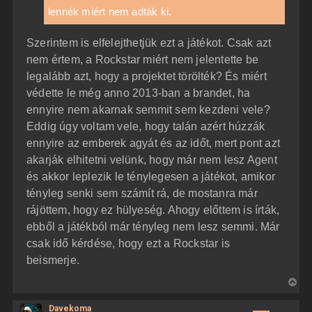
ó
j
lennék miért nem adták ki.
l
á
é
s
r
Szerintem is elfelejthetjük ezt a játékot. Csak azt
e
nem értem, a Rockstar miért nem jelentette be
legalább azt, hogy a projektet törölték? És miért
védette le még anno 2013-ban a brandet, ha
ennyire nem akarnak semmit sem kezdeni vele?
Eddig úgy voltam vele, hogy talán azért húzzák
ennyire az emberek agyát és az időt, mert pont azt
akarják elhitetni velünk, hogy már nem lesz Agent
és akkor leplezik le ténylegesen a játékot, amikor
tényleg senki sem számít rá, de mostanra már
rájöttem, hogy ez hülyeség. Ahogy előttem is írták,
ebből a játékból már tényleg nem lesz semmi. Már
csak idő kérdése, hogy ezt a Rockstar is
beismerje.
V
i
Davekoma
s