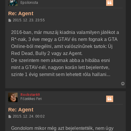
Epsilonista
s
z
Re: Agent
a
H
2015. 12. 23. 23:55
a
o
z
t
2016-ban, már muszáj kiadnia valamilyen játékot a
z
e
á
R*-nak, 3 éve megy a GTAV és nem fognak a GTA
t
s
z
Online-ból megélni, amit valószínűnek tartok: Új
e
ó
j
l
Red Dead, Bully 2 vagy az Agent.
á
é
De szerintem nem akarnak abba a hibába esni
s
r
mint a GTAV-nél, nagyon korán lett bejelentve,
e
szinte 1 évig semmit sem lehetett róla hallani...
V
i
Rockstar69
s
Főzelékes Feri
s
z
Re: Agent
a
H
2015. 12. 24. 00:02
a
o
z
t
Gondolom mikor még azt bejelentették, nem úgy
z
e