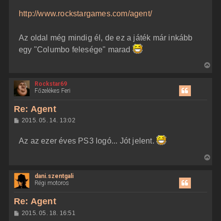
z
http://www.rockstargames.com/agent/
z
á
s
z
Az oldal még mindig él, de ez a játék már inkább
ó
l
egy "Columbo felesége" marad
á
s
V
i
Rockstar69
s
Főzelékes Feri
s
z
Re: Agent
a
H
2015. 05. 14. 13:02
a
o
z
t
Az az ezer éves PS3 logó... Jót jelent.
z
e
á
t
s
V
z
e
i
ó
j
l
dani.szentgali
s
á
Régi motoros
é
s
s
r
z
Re: Agent
e
a
H
2015. 05. 18. 16:51
a
o