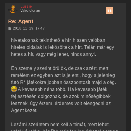
i
Luszie
s
Valedictorian
s
z
Re: Agent
a
H
2018. 11. 29. 17:47
a
o
z
t
hivatalosnak tekinthető a hír, hiszen valóban
z
e
á
hiteles oldalak is leközölték a hírt. Talán már egy
t
s
z
hetes a hír, vagy még lehet, nincs annyi.
e
ó
j
l
á
é
Én személy szerint örülök, de csak azért, mert
s
r
remélem ez egyben azt is jelenti, hogy a jelenleg
e
futó R* játékokra jobban összpontosít majd a cég.
A kevesebb néha több. Ha kevesebb játék
fejlesztésén dolgoznak, de azok minőségibbek
lesznek, úgy érzem, érdemes volt elengedni az
Agent kezét.
Lezárni szerintem nem kell a témát, mert lehet,