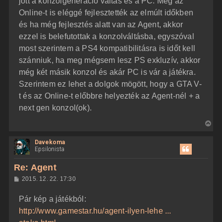
jött a konzolgeneráció váltás és a PC. Meg az
á
é
Online-t is eléggé fejlesztették az elmúlt időkben
s
r
és ha még fejlesztés alatt van az Agent, akkor
e
ezzel is belefutottak a konzolváltásba, egyszóval
most szerintem a PS4 kompatibilitásra is időt kell
szánniuk, ha meg mégsem lesz PS exkluzív, akkor
még két másik konzol és akár PC is vár a játékra.
Szerintem ez lehet a dolgok mögött, hogy a GTA V-
t és az Online-t előbbre helyezték az Agent-nél + a
next gen konzol(ok).
V
i
Davekoma
s
Epsilonista
s
z
Re: Agent
a
H
2015. 12. 22. 17:30
a
o
z
t
Pár kép a játékból:
z
e
á
http://www.gamestar.hu/agent-ilyen-lehe ...
t
s
z