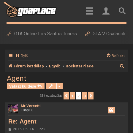
GTA Online Los Santos Tuners
GTA V Csalások
GyIK
Belépés
K
Fórum kezdőlap
Egyéb
RockstarPlace
e
Agent
r
Válasz küldése
e
1
2
3
Előző
Következő
31 hozzászólás
s
Mr.Vercetti
é
Fürgeujj
s
Re: Agent
H
2015. 05. 14. 11:22
o