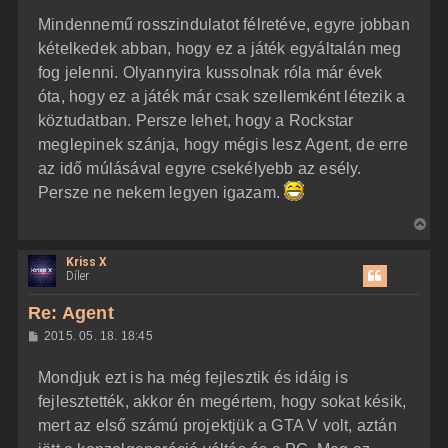
z
t
Mindennemű rosszindulatot félretéve, egyre jobban
z
e
á
kételkedek abban, hogy ez a játék egyáltalán meg
t
s
z
fog jelenni. Olyannyira kussolnak róla már évek
e
ó
j
l
óta, hogy ez a játék már csak szellemként létezik a
á
é
köztudatban. Persze lehet, hogy a Rockstar
s
r
meglepinek szánja, hogy mégis lesz Agent, de erre
e
az idő múlásával egyre csekélyebb az esély.
Persze ne nekem legyen igazam.
V
i
Kriss X
s
Díler
s
z
Re: Agent
a
H
2015. 05. 18. 18:45
a
o
z
t
Mondjuk ezt is ha még fejlesztik és idáig is
z
e
á
fejlesztették, akkor én megértem, hogy sokat késik,
t
s
z
mert az első számú projektjük a GTA V volt, aztán
e
ó
j
l