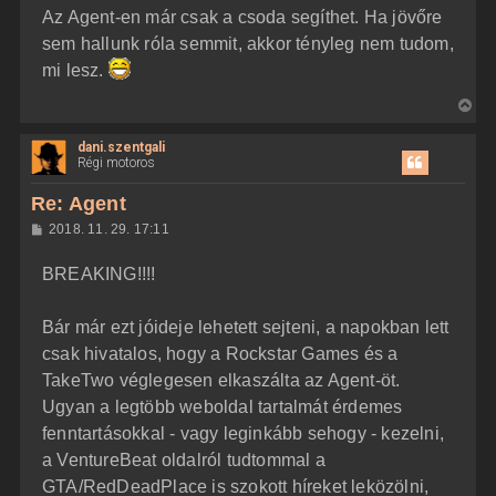
z
t
Az Agent-en már csak a csoda segíthet. Ha jövőre
z
e
á
sem hallunk róla semmit, akkor tényleg nem tudom,
t
s
z
mi lesz.
e
ó
j
l
V
á
é
s
i
r
dani.szentgali
s
e
Régi motoros
s
z
Re: Agent
a
H
2018. 11. 29. 17:11
a
o
z
t
BREAKING!!!!
z
e
á
t
s
z
Bár már ezt jóideje lehetett sejteni, a napokban lett
e
ó
j
l
csak hivatalos, hogy a Rockstar Games és a
á
é
TakeTwo véglegesen elkaszálta az Agent-öt.
s
r
Ugyan a legtöbb weboldal tartalmát érdemes
e
fenntartásokkal - vagy leginkább sehogy - kezelni,
a VentureBeat oldalról tudtommal a
GTA/RedDeadPlace is szokott híreket leközölni,