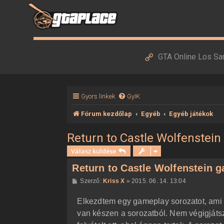
GTA Online Los Sa
Gyors linkek
GyIK
Fórum kezdőlap
Egyéb
Egyéb játékok
Return to Castle Wolfenstei
Válasz küldése
Return to Castle Wolfenstein 
H
Szerző:
Kriss X
»
2015. 06. 14. 13:04
o
z
Elkezdtem egy gameplay sorozatot, ami a
z
á
van készen a sorozatból. Nem végigját
s
z