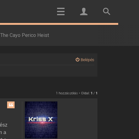
The Cayo Perico Heist
Belépés
1 hozzászólás • Oldal:
1
/
1
rész
m a