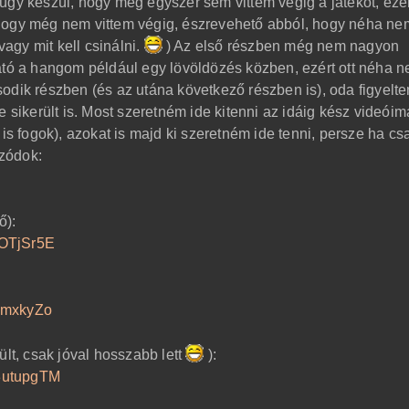
at úgy készül, hogy még egyszer sem vittem végig a játékot, ezér
hogy még nem vittem végig, észrevehető abból, hogy néha ne
gy mit kell csinálni.
) Az első részben még nem nagyon
ató a hangom például egy lövöldözés közben, ezért ott néha n
odik részben (és az utána következő részben is), oda figyelte
e sikerült is. Most szeretném ide kitenni az idáig kész videóim
 is fogok), azokat is majd ki szeretném ide tenni, persze ha cs
izódok:
ő):
mOTjSr5E
YmxkyZo
ült, csak jóval hosszabb lett
):
3utupgTM