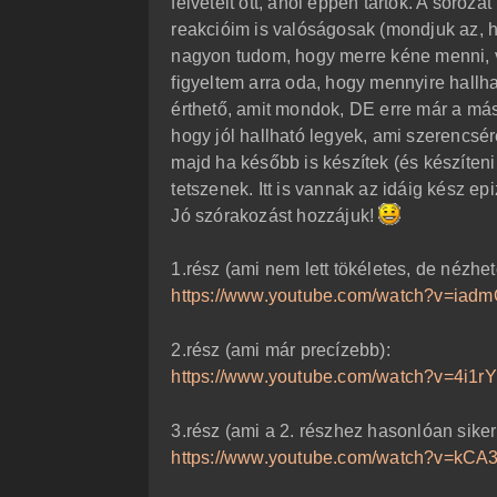
felvételt ott, ahol éppen tartok. A soroz
ó
l
reakcióim is valóságosak (mondjuk az, 
á
nagyon tudom, hogy merre kéne menni, va
s
figyeltem arra oda, hogy mennyire hallh
érthető, amit mondok, DE erre már a más
hogy jól hallható legyek, ami szerencsér
majd ha később is készítek (és készíteni
tetszenek. Itt is vannak az idáig kész ep
Jó szórakozást hozzájuk!
1.rész (ami nem lett tökéletes, de nézhet
https://www.youtube.com/watch?v=iad
2.rész (ami már precízebb):
https://www.youtube.com/watch?v=4i1r
3.rész (ami a 2. részhez hasonlóan siker
https://www.youtube.com/watch?v=kCA