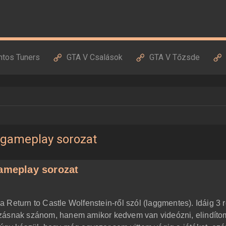
ntos Tuners
GTA V Csalások
GTA V Tőzsde
n gameplay sorozat
gameplay sorozat
 Return to Castle Wolfenstein-ről szól (laggmentes). Idáig 3 
szásnak szánom, hanem amikor kedvem van videózni, elindíto