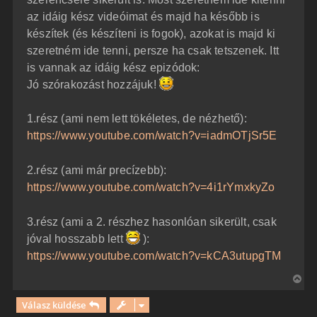
az idáig kész videóimat és majd ha később is
készítek (és készíteni is fogok), azokat is majd ki
szeretném ide tenni, persze ha csak tetszenek. Itt
is vannak az idáig kész epizódok:
Jó szórakozást hozzájuk!
1.rész (ami nem lett tökéletes, de nézhető):
https://www.youtube.com/watch?v=iadmOTjSr5E
2.rész (ami már precízebb):
https://www.youtube.com/watch?v=4i1rYmxkyZo
3.rész (ami a 2. részhez hasonlóan sikerült, csak
jóval hosszabb lett
):
https://www.youtube.com/watch?v=kCA3utupgTM
V
i
Válasz küldése
s