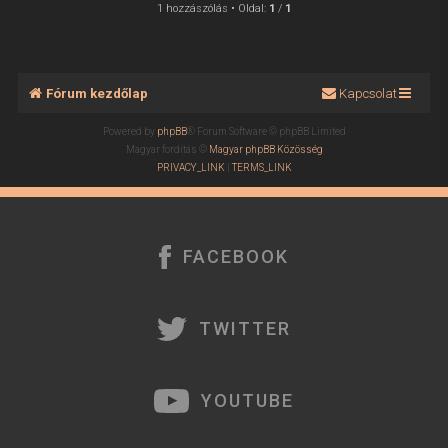
s
1 hozzászólás • Oldal:
1
/
1
z
a
a
t
Fórum kezdőlap
Kapcsolat
e
t
Powered by
phpBB
® Forum Software © phpBB Limited
e
Magyar fordítás ©
Magyar phpBB Közösség
j
PRIVACY_LINK
|
TERMS_LINK
é
r
e
FACEBOOK
TWITTER
YOUTUBE