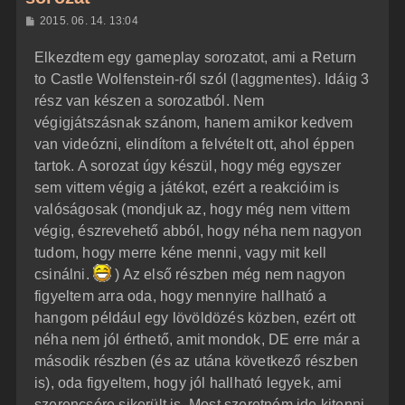
H
2015. 06. 14. 13:04
o
z
Elkezdtem egy gameplay sorozatot, ami a Return
z
á
to Castle Wolfenstein-ről szól (laggmentes). Idáig 3
s
z
rész van készen a sorozatból. Nem
ó
l
végigjátszásnak szánom, hanem amikor kedvem
á
van videózni, elindítom a felvételt ott, ahol éppen
s
tartok. A sorozat úgy készül, hogy még egyszer
sem vittem végig a játékot, ezért a reakcióim is
valóságosak (mondjuk az, hogy még nem vittem
végig, észrevehető abból, hogy néha nem nagyon
tudom, hogy merre kéne menni, vagy mit kell
csinálni.
) Az első részben még nem nagyon
figyeltem arra oda, hogy mennyire hallható a
hangom például egy lövöldözés közben, ezért ott
néha nem jól érthető, amit mondok, DE erre már a
második részben (és az utána következő részben
is), oda figyeltem, hogy jól hallható legyek, ami
szerencsére sikerült is. Most szeretném ide kitenni