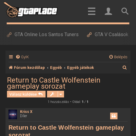
GTA Online Los Santos Tuners
GTA V Csalások
GyIK
Belépés
K
Fórum kezdőlap
Egyéb
Egyéb játékok
e
Return to Castle Wolfenstein
gameplay sorozat
r
Válasz küldése
e
1 hozzászólás • Oldal:
1
/
1
s
é
Kriss X
Díler
s
Return to Castle Wolfenstein gameplay
sorozat