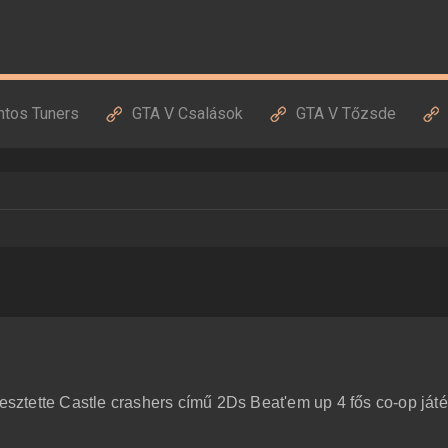
ntos Tuners
GTA V Csalások
GTA V Tőzsde
lesztette Castle crashers című 2Ds Beat'em up 4 fős co-op játé