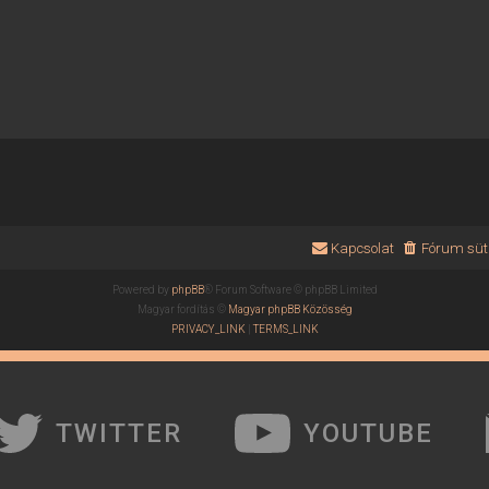
Kapcsolat
Fórum süti
Powered by
phpBB
® Forum Software © phpBB Limited
Magyar fordítás ©
Magyar phpBB Közösség
PRIVACY_LINK
|
TERMS_LINK
TWITTER
YOUTUBE