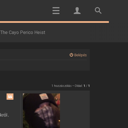
The Cayo Perico Heist
Belépés
1 hozzászólás • Oldal:
1
/
1
król.