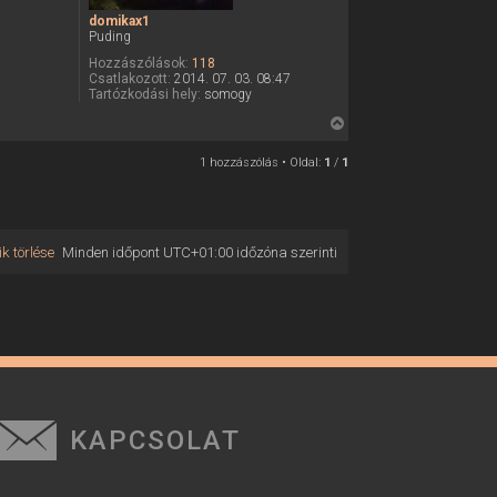
domikax1
Puding
Hozzászólások:
118
Csatlakozott:
2014. 07. 03. 08:47
Tartózkodási hely:
somogy
V
i
1 hozzászólás • Oldal:
1
/
1
s
s
z
a
k törlése
Minden időpont
UTC+01:00
időzóna szerinti
a
t
e
t
e
j
é
r
KAPCSOLAT
e