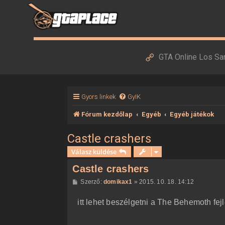
GTA Online Los Sa
Gyors linkek
GyIK
Fórum kezdőlap
Egyéb
Egyéb játékok
Castle crashers
Válasz küldése
Castle crashers
H
Szerző:
domikax1
»
2015. 10. 18. 14:12
o
z
itt lehet beszélgetni a The Behemoth fej
z
á
s
z