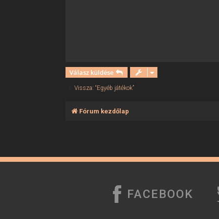
ó
l
á
s
Válasz küldése
Vissza: “Egyéb játékok”
Fórum kezdőlap
FACEBOOK