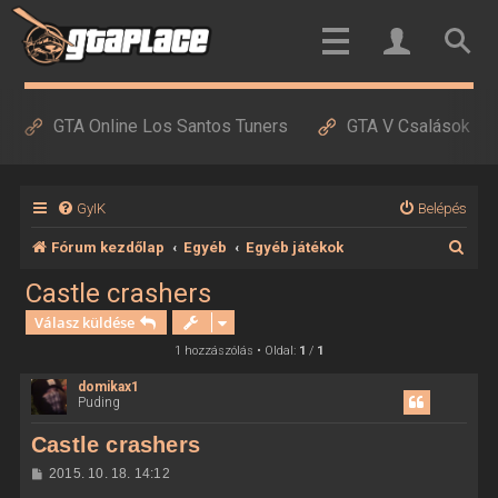
GTA Online Los Santos Tuners
GTA V Csalások
GyIK
Belépés
K
Fórum kezdőlap
Egyéb
Egyéb játékok
e
Castle crashers
r
Válasz küldése
e
1 hozzászólás • Oldal:
1
/
1
s
domikax1
Puding
é
s
Castle crashers
H
2015. 10. 18. 14:12
o