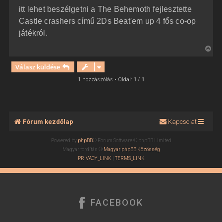
z
itt lehet beszélgetni a The Behemoth fejlesztette
z
á
Castle crashers című 2Ds Beat'em up 4 fős co-op
s
z
játékról.
ó
l
V
á
s
i
Válasz küldése
s
s
1 hozzászólás • Oldal:
1
/
1
z
a
a
t
Fórum kezdőlap
Kapcsolat
e
t
Powered by
phpBB
® Forum Software © phpBB Limited
e
Magyar fordítás ©
Magyar phpBB Közösség
j
PRIVACY_LINK
|
TERMS_LINK
é
r
e
FACEBOOK