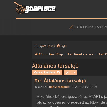
GTA Online Los Sa
Gyors linkek
GyIK
Fórum kezdőlap
Red Dead sorozat
Red 
Általános társalgó
Válasz küldése
Re: Általános társalgó
H
Szerző:
dani.szentgali
»
2023. 10. 07. 18:26
o
z
A korához képest igazából az ATARI-s ját
z
á
plusz valóban jól öregedett az RDR, de 
s
z