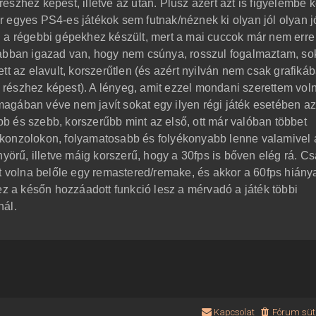
szhez képest, illetve az után. Plusz azért azt is figyelembe k
 egyes PS4-es játékok sem futnak/néznek ki olyan jól olyan jó
g a régebbi gépekhez készült, mert a mai cuccok már nem erre
 abban igazad van, hogy nem csúnya, rosszul fogalmaztam, so
tt az elavult, korszerűtlen (és azért nyilván nem csak grafiká
részhez képest). A lényeg, amit ezzel mondani szerettem vol
agában véve nem javít sokat egy ilyen régi játék esetében a
 és szebb, korszerűbb mint az első, ott már valóban többet
konzolokon, folyamatosabb és folyékonyabb lenne valamivel 
nyörű, illetve máig korszerű, hogy a 30fps is bőven elég rá. C
tt volna belőle egy remastered/remake, és akkor a 60fps hián
ez a későn hozzáadott funkció lesz a mérvadó a játék többi
nál.
Kapcsolat
Fórum süti