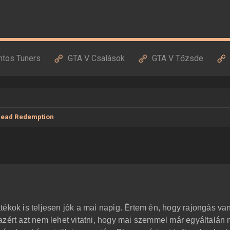
ntos Tuners
GTA V Csalások
GTA V Tőzsde
Dead Redemption
ékok is teljesen jók a mai napig. Értem én, hogy rajongás van
azért azt nem lehet vitatni, hogy mai szemmel már egyáltalán