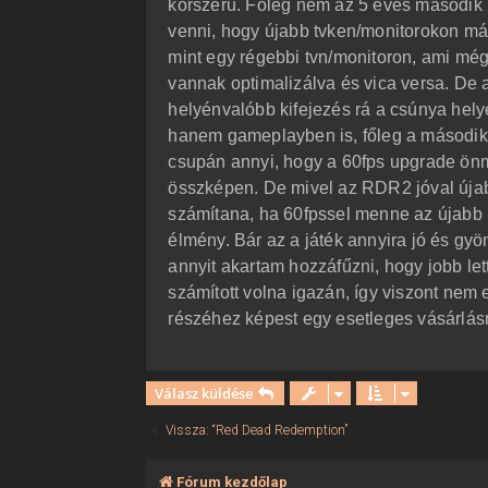
korszerű. Főleg nem az 5 éves második ré
ó
l
venni, hogy újabb tvken/monitorokon már
á
mint egy régebbi tvn/monitoron, ami mé
s
vannak optimalizálva és vica versa. De
helyénvalóbb kifejezés rá a csúnya helye
hanem gameplayben is, főleg a második 
csupán annyi, hogy a 60fps upgrade önm
összképen. De mivel az RDR2 jóval újabb
számítana, ha 60fpssel menne az újabb 
élmény. Bár az a játék annyira jó és gyö
annyit akartam hozzáfűzni, hogy jobb le
számított volna igazán, így viszont nem 
részéhez képest egy esetleges vásárlás
Válasz küldése
Vissza: “Red Dead Redemption”
Fórum kezdőlap