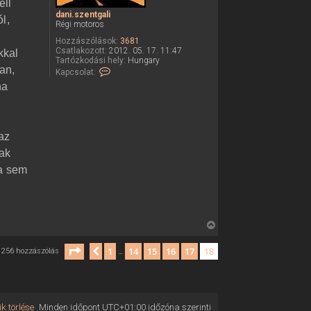
ell
dani.szentgali
l,
Régi motoros
Hozzászólások:
3681
Csatlakozott:
2012. 05. 17. 11:47
kkal
Tartózkodási hely:
Hungary
ban,
K
Kapcsolat:
a
na
p
c
z
s
o
l
az
a
t
sak
f
e
ya sem
l
v
é
t
e
l
V
e
i
d
Oldal:
18
/
18
1
14
15
16
17
18
Előző
256 hozzászólás
…
s
a
n
s
i
z
.
s
a
z
k törlése
Minden időpont
UTC+01:00
időzóna szerinti
a