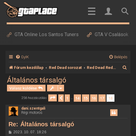
GTA Online Los Santos Tuners
GTA V Csalások
GyIK
Belépés
K
Fórum kezdőlap
Red Dead sorozat
Red Dead Redemption
e
Általános társalgó
r
Válasz küldése
e
Oldal:
18
/
18
1
14
15
16
17
18
Előző
256 hozzászólás
…
s
dani.szentgali
é
Régi motoros
s
Re: Általános társalgó
H
2023. 10. 07. 18:26
o