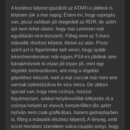
z
A korához képest igazából az ATARI-s játékok is
z
á
teljesen jók a mai napig. Értem én, hogy rajongás
s
z
van, plusz valóban jól öregedett az RDR, de azért
ó
l
azt nem lehet vitatni, hogy mai szemmel már
á
egyáltalán nem korszerű. Főleg nem az 5 éves
s
második részhez képest, illetve az után. Plusz
azért azt is figyelembe kell venni, hogy újabb
tvken/monitorokon már egyes PS4-es játékok sem
futnak/néznek ki olyan jól olyan jól, mint egy
régebbi tvn/monitoron, ami még a régebbi
gépekhez készült, mert a mai cuccok már nem erre
vannak optimalizálva és vica versa. De abban
igazad van, hogy nem csúnya, rosszul
fogalmaztam, sokkal helyénvalóbb kifejezés rá a
csúnya helyett az elavult, korszerűtlen (és azért
nyilván nem csak grafikában, hanem gameplayben
is, főleg a második részhez képest). A lényeg, amit
ezzel mondani szerettem volna csupán annyi, hogy