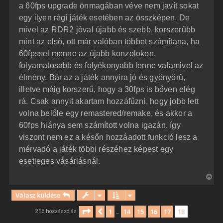
a 60fps upgrade önmagában véve nem javít sokat
egy ilyen régi játék esetében az összképen. De
mivel az RDR2 jóval újabb és szebb, korszerűbb
mint az első, ott már valóban többet számítana, ha
60fpssel menne az újabb konzolokon,
folyamatosabb és folyékonyabb lenne valamivel az
élmény. Bár az a játék annyira jó és gyönyörű,
illetve máig korszerű, hogy a 30fps is bőven elég
rá. Csak annyit akartam hozzáfűzni, hogy jobb lett
volna belőle egy remastered/remake, és akkor a
60fps hiánya sem számított volna igazán, így
viszont nem ez a későn hozzáadott funkció lesz a
mérvadó a játék többi részéhez képest egy
esetleges vásárlásnál.
V
i
Válasz küldése
s
s
Oldal:
18
/
18
1
14
15
16
17
18
Előző
256 hozzászólás
…
z