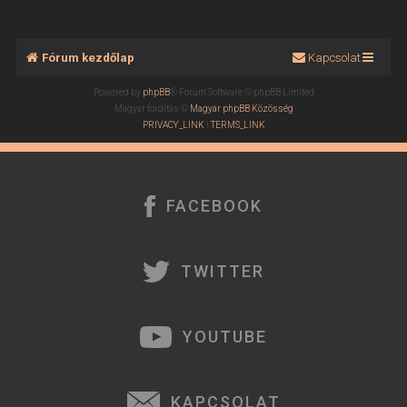
a
a
t
Fórum kezdőlap
Kapcsolat
e
t
Powered by
phpBB
® Forum Software © phpBB Limited
e
Magyar fordítás ©
Magyar phpBB Közösség
j
PRIVACY_LINK
|
TERMS_LINK
é
r
e
FACEBOOK
TWITTER
YOUTUBE
KAPCSOLAT