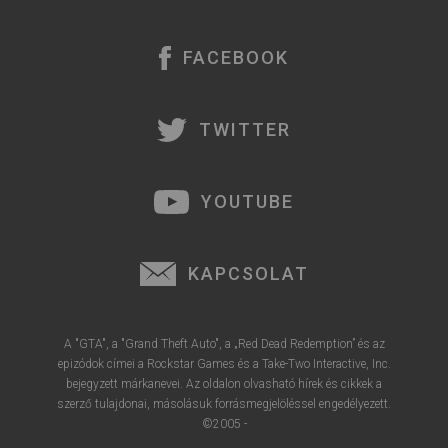
r
e
FACEBOOK
TWITTER
YOUTUBE
KAPCSOLAT
A "GTA", a "Grand Theft Auto", a „Red Dead Redemption” és az
epizódok címei a Rockstar Games és a Take-Two Interactive, Inc.
bejegyzett márkanevei. Az oldalon olvasható hírek és cikkek a
szerző tulajdonai, másolásuk forrásmegjelöléssel engedélyezett.
©2005 -