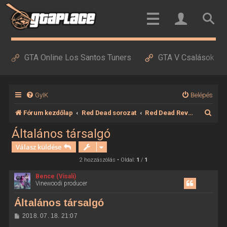
GTA Online Los Santos Tuners
GTA V Csalások
GyIK
Belépés
K
Fórum kezdőlap
Red Dead sorozat
Red Dead Revolver
e
Általános társalgó
r
Válasz küldése
e
2 hozzászólás • Oldal:
1
/
1
s
Bence (Visali)
Vinewoodi producer
é
s
Általános társalgó
H
2018. 07. 18. 21:07
o