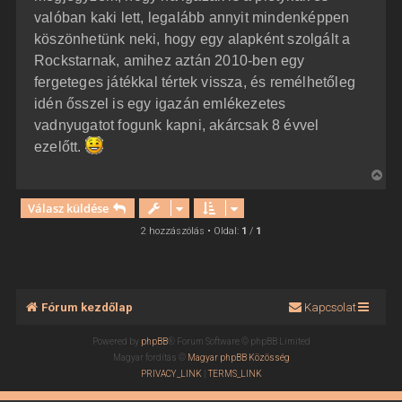
valóban kaki lett, legalább annyit mindenképpen
köszönhetünk neki, hogy egy alapként szolgált a
Rockstarnak, amihez aztán 2010-ben egy
fergeteges játékkal tértek vissza, és remélhetőleg
idén ősszel is egy igazán emlékezetes
vadnyugatot fogunk kapni, akárcsak 8 évvel
ezelőtt.
V
i
Válasz küldése
s
s
2 hozzászólás • Oldal:
1
/
1
z
a
a
t
Fórum kezdőlap
Kapcsolat
e
t
Powered by
phpBB
® Forum Software © phpBB Limited
e
Magyar fordítás ©
Magyar phpBB Közösség
j
PRIVACY_LINK
|
TERMS_LINK
é