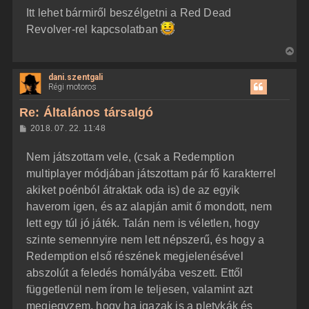
z
Itt lehet bármiről beszélgetni a Red Dead
z
á
Revolver-rel kapcsolatban
s
z
V
ó
l
i
á
dani.szentgali
s
s
Régi motoros
s
z
Re: Általános társalgó
a
H
2018. 07. 22. 11:48
a
o
z
t
Nem játszottam vele, (csak a Redemption
z
e
á
multiplayer módjában játszottam pár fő karakterrel
t
s
z
akiket poénból átraktak oda is) de az egyik
e
ó
j
l
haverom igen, és az alapján amit ő mondott, nem
á
é
lett egy túl jó játék. Talán nem is véletlen, hogy
s
r
szinte semennyire nem lett népszerű, és hogy a
e
Redemption első részének megjelenésével
abszolút a feledés homályába veszett. Ettől
függetlenül nem írom le teljesen, valamint azt
megjegyzem, hogy ha igazak is a pletykák és