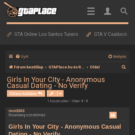
GTA Online Los Santos Tuners
GTA V Csalások
GyIK
Belépés
K
Fórum kezdőlap
GTAPlace.hu és RedDeadPlace.hu
Oldal
e
Girls In Your City - Anonymous
Casual Dating - No Verify
r
Válasz küldése
e
1 hozzászólás • Oldal:
1
/
1
s
é
ricsi2003
Rosenberg-szindrómás
s
Girls In Your City - Anonymous Casual
Dating - No Verify