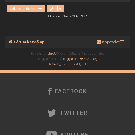
i
Válasz küldése
s
s
1 hozzászólás • Oldal:
1
/
1
z
a
a
t
Fórum kezdőlap
Kapcsolat
e
t
Powered by
phpBB
® Forum Software © phpBB Limited
e
Magyar fordítás ©
Magyar phpBB Közösség
j
PRIVACY_LINK
|
TERMS_LINK
é
r
e
FACEBOOK
TWITTER
YOUTUBE