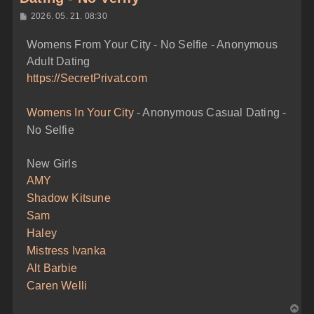
H
2026. 05. 21. 08:30
o
z
Womens From Your City - No Selfie - Anonymous
z
á
Adult Dating
s
z
https://SecretPrivat.com
ó
l
á
Womens In Your City
- Anonymous Casual Dating -
s
No Selfie
New Girls
AMY
Shadow Kitsune
Sam
Haley
Mistress Ivanka
Alt Barbie
Caren Welli
V