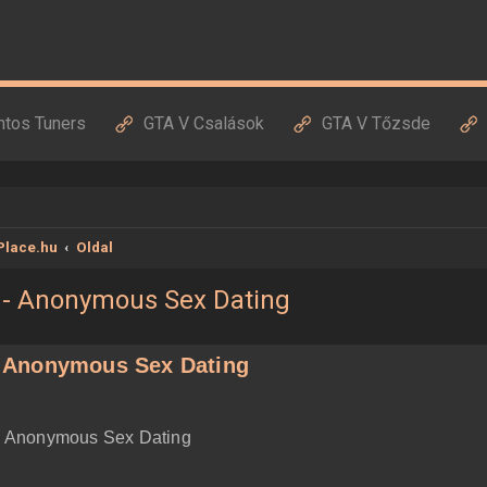
ntos Tuners
GTA V Csalások
GTA V Tőzsde
Place.hu
Oldal
ie - Anonymous Sex Dating
 - Anonymous Sex Dating
y - Anonymous Sex Dating