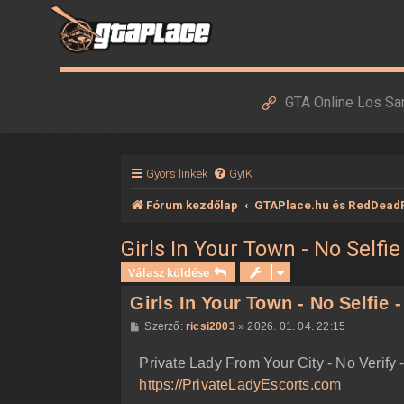
GTA Online Los Sa
Gyors linkek
GyIK
Fórum kezdőlap
GTAPlace.hu és RedDead
Girls In Your Town - No Self
Válasz küldése
Girls In Your Town - No Selfie
H
Szerző:
ricsi2003
»
2026. 01. 04. 22:15
o
z
Private Lady From Your City - No Verif
z
á
https://PrivateLadyEscorts.com
s
z