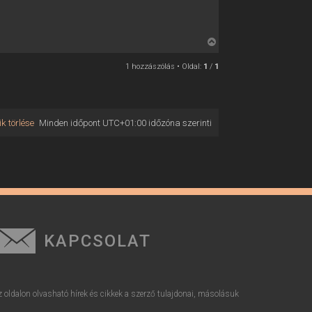
V
i
1 hozzászólás • Oldal:
1
/
1
s
s
z
a
k törlése
Minden időpont
UTC+01:00
időzóna szerinti
a
t
e
t
e
j
é
r
KAPCSOLAT
e
z oldalon olvasható hírek és cikkek a szerző tulajdonai, másolásuk