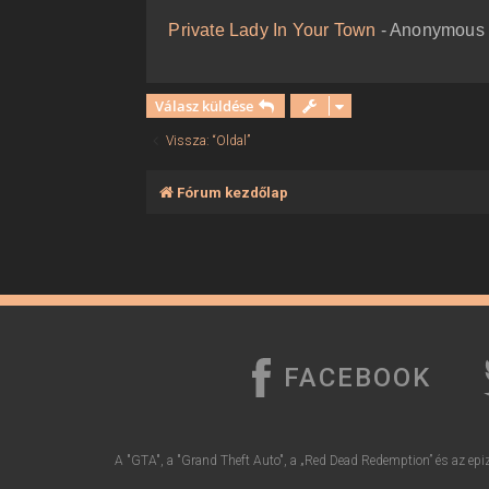
ó
l
Private Lady In Your Town
- Anonymous C
á
s
Válasz küldése
Vissza: “Oldal”
Fórum kezdőlap
FACEBOOK
A "GTA", a "Grand Theft Auto", a „Red Dead Redemption” és az epiz