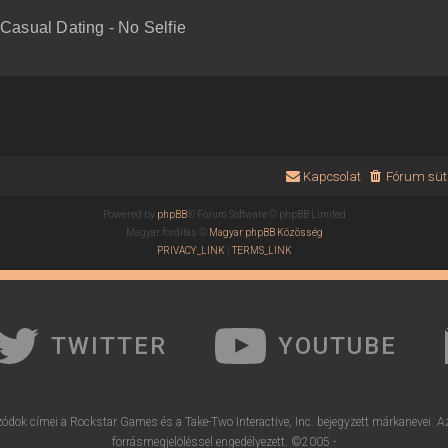
asual Dating - No Selfie
Kapcsolat
Fórum süti
Powered by
phpBB
® Forum Software © phpBB Limited
Magyar fordítás ©
Magyar phpBB Közösség
PRIVACY_LINK
|
TERMS_LINK
TWITTER
YOUTUBE
ódok címei a Rockstar Games és a Take-Two Interactive, Inc. bejegyzett márkanevei. A
forrásmegjelöléssel engedélyezett. ©2005 -