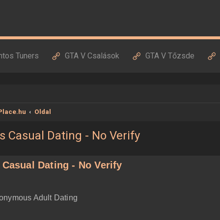
ntos Tuners
GTA V Csalások
GTA V Tőzsde
Place.hu
Oldal
s Casual Dating - No Verify
 Casual Dating - No Verify
nonymous Adult Dating