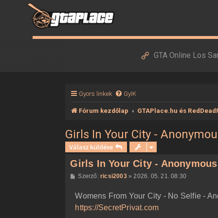
GTA Online Los Sa
Gyors linkek
GyIK
Fórum kezdőlap
GTAPlace.hu és RedDead
Girls In Your City - Anonymou
Válasz küldése
Girls In Your City - Anonymous
H
Szerző:
ricsi2003
»
2026. 05. 21. 08:30
o
z
Womens From Your City - No Selfie - A
z
á
https://SecretPrivat.com
s
z