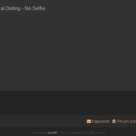
l Dating - No Selfie
Kapcsolat
Fórum süti
Powered by
phpBB
® Forum Software © phpBB Limited