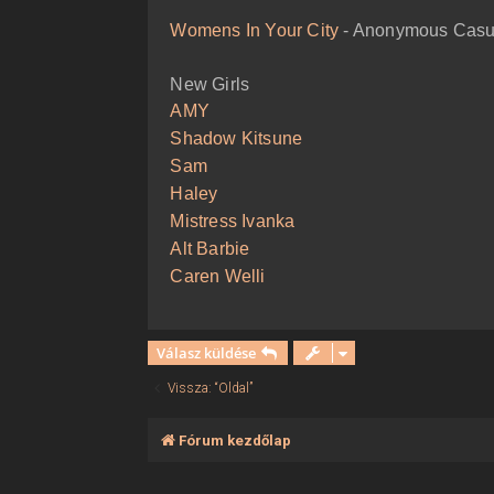
ó
l
Womens In Your City
- Anonymous Casua
á
s
New Girls
AMY
Shadow Kitsune
Sam
Haley
Mistress Ivanka
Alt Barbie
Caren Welli
Válasz küldése
Vissza: “Oldal”
Fórum kezdőlap