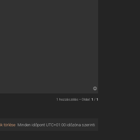
V
i
1 hozzászólás • Oldal:
1
/
1
s
s
z
a
k törlése
Minden időpont
UTC+01:00
időzóna szerinti
a
t
e