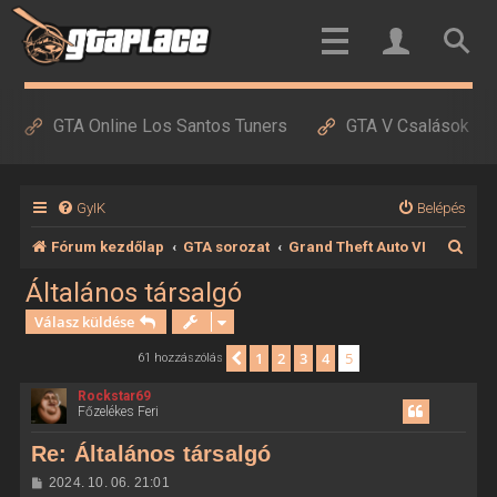
GTA Online Los Santos Tuners
GTA V Csalások
GyIK
Belépés
K
Fórum kezdőlap
GTA sorozat
Grand Theft Auto VI
e
Általános társalgó
r
Válasz küldése
e
1
2
3
4
5
Előző
61 hozzászólás
s
Rockstar69
é
Főzelékes Feri
s
Re: Általános társalgó
H
2024. 10. 06. 21:01
o