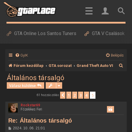
GTA Online Los Santos Tuners
GTA V Csalások
GyIK
Belépés
K
Fórum kezdőlap
GTA sorozat
Grand Theft Auto VI
e
Általános társalgó
r
Válasz küldése
e
1
2
3
4
5
Előző
61 hozzászólás
s
Rockstar69
é
Főzelékes Feri
s
Re: Általános társalgó
H
2024. 10. 06. 21:01
o