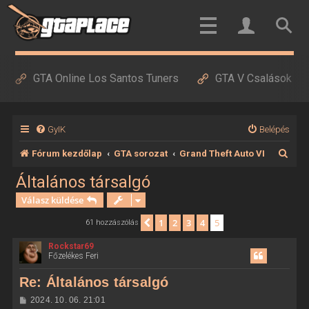
GTA Online Los Santos Tuners
GTA V Csalások
GyIK
Belépés
K
Fórum kezdőlap
GTA sorozat
Grand Theft Auto VI
e
Általános társalgó
r
Válasz küldése
e
1
2
3
4
5
Előző
61 hozzászólás
s
Rockstar69
é
Főzelékes Feri
s
Re: Általános társalgó
H
2024. 10. 06. 21:01
o