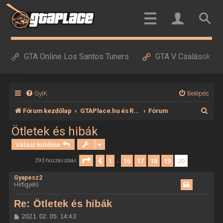
GTA Online Los Santos Tuners
GTA V Csalások
GyIK
Belépés
K
Fórum kezdőlap
GTAPlace.hu és RedDeadPlace.hu
Fórum
e
Ötletek és hibák
r
Válasz küldése
e
Oldal:
20
/
20
1
16
17
18
19
20
Előző
293 hozzászólás
…
s
Gyapesz2
é
Hírfigyelő
s
Re: Ötletek és hibák
H
2021. 02. 05. 14:43
o