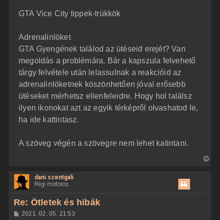
z
GTA Vice City tippek-trükkök
z
á
s
z
Adrenalinlöket
ó
l
GTA Gyengének találod az ütéseid erejét? Van
á
megoldás a problémára. Bár a kapszula felvehető
s
tárgy felvétele után lelassulnak a reakcióid az
adrenalinlöketnek köszönhetően jóval erősebb
ütéseket mérhetsz ellenfeleidre. Hogy hol találsz
ilyen ikonokat azt az egyik térképről olvashatod le,
ha ide kattintasz.
A szöveg végén a szövegre nem lehet katintani.
V
i
dani.szentgali
s
Régi motoros
s
z
Re: Ötletek és hibák
a
H
2021. 02. 05. 21:53
a