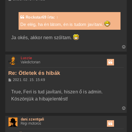
a
o
z
t
z
e
á
Rockstar69
írta:
↑
t
s
z
De elég, ha én látom, én is tudom javítani.
e
ó
j
l
á
é
Ja okés, akkor nem szóltam.
s
r
V
e
i
Luszie
s
Valedictorian
s
z
Re: Ötletek és hibák
a
H
2021. 02. 15. 15:49
a
o
z
t
True, Feri is tud javítani, hiszen ő is admin.
z
e
á
Köszönjük a hibajelentést!
t
s
z
e
V
ó
j
l
i
á
é
dani.szentgali
s
s
r
Régi motoros
s
e
z