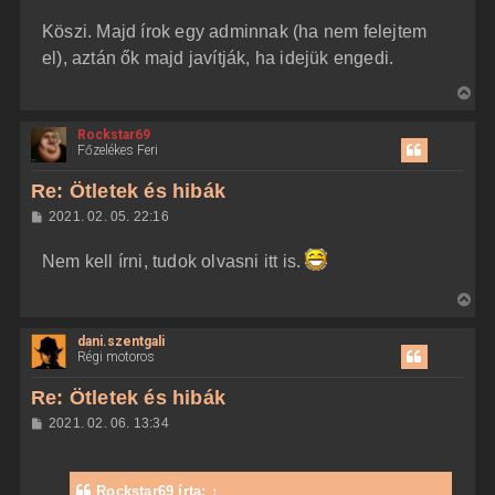
o
z
t
Köszi. Majd írok egy adminnak (ha nem felejtem
z
e
á
el), aztán ők majd javítják, ha idejük engedi.
t
s
z
e
V
ó
j
l
i
á
é
Rockstar69
s
s
r
Főzelékes Feri
s
e
z
Re: Ötletek és hibák
a
H
2021. 02. 05. 22:16
a
o
z
t
Nem kell írni, tudok olvasni itt is.
z
e
á
t
s
V
z
e
i
ó
j
l
dani.szentgali
s
á
Régi motoros
é
s
s
r
z
Re: Ötletek és hibák
e
a
H
2021. 02. 06. 13:34
a
o
z
t
z
e
á
Rockstar69
írta:
↑