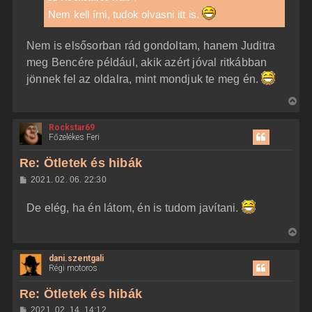
t
s
z
Nem kell írni, tudok olvasni itt is.
e
ó
j
l
á
é
Nem is elsősorban rád gondoltam, hanem Juditra
s
r
meg Bencére például, akik azért jóval ritkábban
e
jönnek fel az oldalra, mint mondjuk te meg én.
V
i
Rockstar69
s
Főzelékes Feri
s
z
Re: Ötletek és hibák
a
H
2021. 02. 06. 22:30
a
o
z
t
De elég, ha én látom, én is tudom javítani.
z
e
á
t
s
V
z
e
i
ó
j
l
dani.szentgali
s
á
Régi motoros
é
s
s
r
z
Re: Ötletek és hibák
e
a
H
2021. 02. 14. 14:12