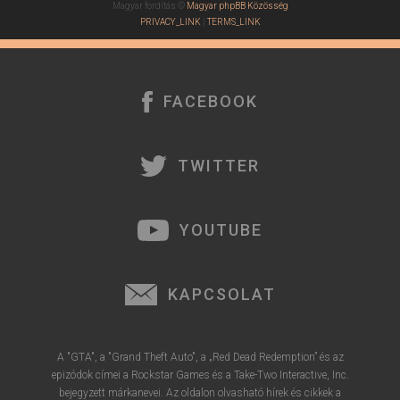
Magyar fordítás ©
Magyar phpBB Közösség
j
PRIVACY_LINK
|
TERMS_LINK
é
r
e
FACEBOOK
TWITTER
YOUTUBE
KAPCSOLAT
A "GTA", a "Grand Theft Auto", a „Red Dead Redemption” és az
epizódok címei a Rockstar Games és a Take-Two Interactive, Inc.
bejegyzett márkanevei. Az oldalon olvasható hírek és cikkek a