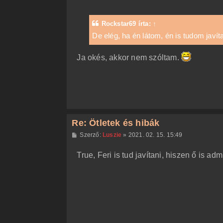
z
z
á
Rockstar69
írta:
↑
s
z
De elég, ha én látom, én is tudom javít
ó
l
á
Ja okés, akkor nem szóltam.
s
Re: Ötletek és hibák
H
Szerző:
Luszie
»
2021. 02. 15. 15:49
o
z
True, Feri is tud javítani, hiszen ő is ad
z
á
s
z
ó
l
á
s