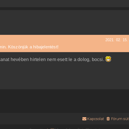
2021. 02. 15.
dmin. Köszönjük a hibajelentést!
llanat hevében hirtelen nem esett le a dolog, bocsi.
Kapcsolat
Fórum süti