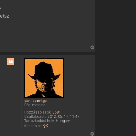
y
hetsz
V
i
s
s
z
a
a
t
e
dani.szentgali
t
Régi motoros
e
Hozzászólások:
3681
j
Csatlakozott:
2012. 05. 17. 11:47
é
Tartózkodási hely:
Hungary
K
Kapcsolat:
r
a
e
p
V