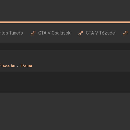
ntos Tuners
GTA V Csalások
GTA V Tőzsde
Place.hu
Fórum