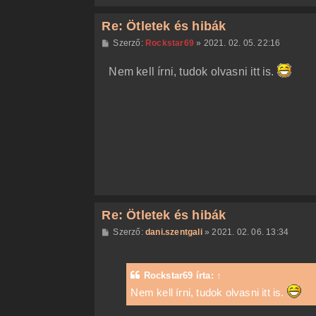
Re: Ötletek és hibák
H
Szerző:
Rockstar69
»
2021. 02. 05. 22:16
o
z
Nem kell írni, tudok olvasni itt is.
z
á
s
z
ó
l
á
s
Re: Ötletek és hibák
H
Szerző:
dani.szentgali
»
2021. 02. 06. 13:34
o
z
z
á
Rockstar69
írta:
↑
s
z
Nem kell írni, tudok olvasni itt is.
ó
l