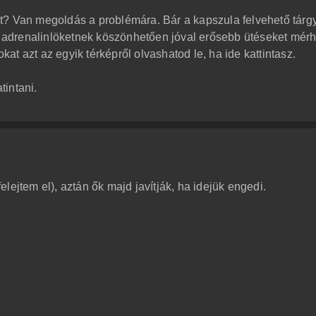
t? Van megoldás a problémára. Bár a kapszula felvehető tárg
az adrenalinlöketnek köszönhetően jóval erősebb ütéseket mér
okat azt az egyik térképről olvashatod le, ha ide kattintasz.
intani.
lejtem el), aztán ők majd javítják, ha idejük engedi.