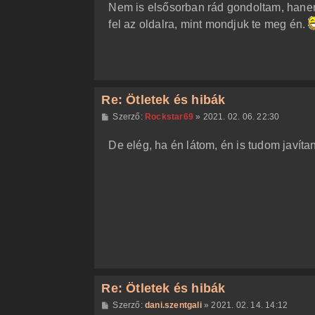
á
Nem is elsősorban rád gondoltam, hanem 
s
fel az oldalra, mint mondjuk te meg én.
Re: Ötletek és hibák
H
Szerző:
Rockstar69
»
2021. 02. 06. 22:30
o
z
De elég, ha én látom, én is tudom javíta
z
á
s
z
ó
l
á
s
Re: Ötletek és hibák
H
Szerző:
dani.szentgali
»
2021. 02. 14. 14:12
o