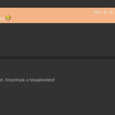
2021. 02. 06.
ani.
min. Köszönjük a hibajelentést!