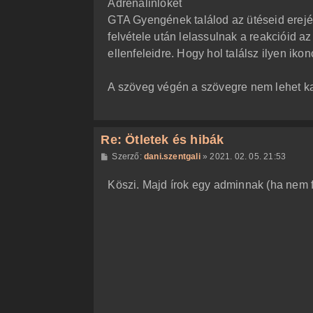
Adrenalinlöket
ó
l
GTA Gyengének találod az ütéseid erejé
á
felvétele után lelassulnak a reakcióid 
s
ellenfeleidre. Hogy hol találsz ilyen ikon
A szöveg végén a szövegre nem lehet kat
Re: Ötletek és hibák
H
Szerző:
dani.szentgali
»
2021. 02. 05. 21:53
o
z
Köszi. Majd írok egy adminnak (ha nem fe
z
á
s
z
ó
l
á
s