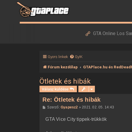
GTA Online Los Sa
Gyors linkek
GyIK
Fórum kezdőlap
GTAPlace.hu és RedDead
Ötletek és hibák
Válasz küldése
Re: Ötletek és hibák
H
Szerző:
Gyapesz2
»
2021. 02. 05. 14:43
o
z
GTA Vice City tippek-trükkök
z
á
s
z