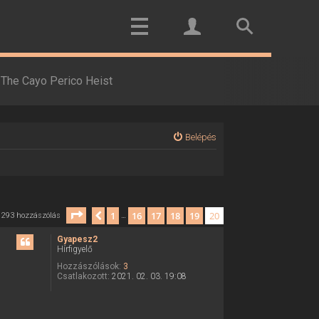
The Cayo Perico Heist
Belépés
Oldal:
20
/
20
1
16
17
18
19
20
Előző
293 hozzászólás
…
Gyapesz2
Hírfigyelő
Hozzászólások:
3
Csatlakozott:
2021. 02. 03. 19:08