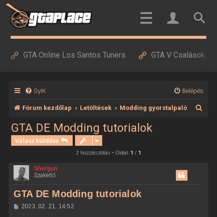
GTA Online Los Santos Tuners
GTA V Csalások
GyIK
Belépés
K
Fórum kezdőlap
Letöltések
Modding gyorstalpaló
e
GTA DE Modding tutorialok
r
Válasz küldése
e
2 hozzászólás • Oldal:
1
/
1
s
Shotgun
Szakértő
é
s
GTA DE Modding tutorialok
H
2023. 02. 21. 14:52
o