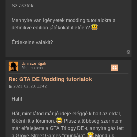
z
Sziasztok!
z
á
s
z
Mennyire van igényetek modding tutorialokra a
ó
l
definitive edition játékokat illetően?
á
s
Érdekelne valakit?
V
i
dani.szentgali
s
Régi motoros
s
z
Re: GTA DE Modding tutorialok
a
H
2023. 02. 23. 11:42
a
o
z
t
Hali!
z
e
á
t
s
z
Hát, mint látod már jó ideje eléggé kihalt az oldal,
e
ó
j
l
főként itt a fórumon.
Plusz a többség szerintem
á
é
már elfelejtette a GTA Trilogy DE-t, annyira gáz lett
s
r
a Grove Street Games "munkája".
Mondjuk