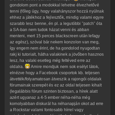
e
gondolom pont a modokkal lehetne élvezhetővé
tenni (főleg úgy, hogy valahányszor hozzá nyúlnak
ehhez a játékhoz a fejlesztők, mindig valami egyre
szarabb lesz benne, én pl. a legutóbbi "patch" óta
a SA-ban nem tudok házat venni és abban
menteni, mert 15 perces blackscreen után lefagy
az egész), szóval bár nekem konzolon van meg,
így engem nem érint, de ha gondolod nyugodtan
rakj ki tutorialt, hátha valakinek a jövőben hasznos
lesz, ha valaki esetleg még feltéved erre az
oldalra.
Amire mondjuk nem sok esélyt látok,
elnézve hogy a Facebook csoportok kb. teljesen
átvették/folyamatosan átveszik a rajongói oldalak
fórumainak szerepét és ez az oldal teljesen kihalt
(legalábbis fórum szinten biztosan, a hírek alatt
azért ugyanaz a 4-5 ember néha-néha még
komolyabban diskurál ha néhanapján okot ad erre
a Rockstar valami fontosabb hírrel vagy