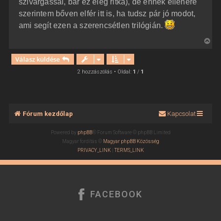
szivárgással, bár ez elég ritka), de ennek ellenére
szerintem bőven elfér itt is, ha tudsz pár jó modot,
ami segít ezen a szerencsétlen trilógián.
V
i
Válasz küldése
s
s
2 hozzászólás • Oldal:
1
/
1
z
a
a
t
Fórum kezdőlap
Kapcsolat
e
t
Powered by
phpBB
® Forum Software © phpBB Limited
e
Magyar fordítás ©
Magyar phpBB Közösség
j
PRIVACY_LINK
|
TERMS_LINK
é
r
e
FACEBOOK