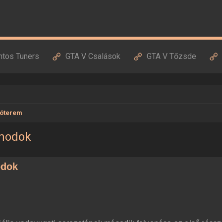
ntos Tuners
GTA V Csalások
GTA V Tőzsde
óterem
 modok
odok