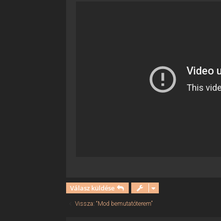
Válasz küldése
Vissza: “Mod bemutatóterem”