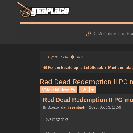
GTA Online Los Sa
Gyors linkek
GyIK
Fórum kezdőlap
Letöltések
Mod bemutat
Red Dead Redemption II PC
Válasz küldése
Red Dead Redemption II PC m
H
Szerző:
dani.szentgali
»
2020. 05. 13. 11:59
o
z
Sziasztok!
z
á
s
z