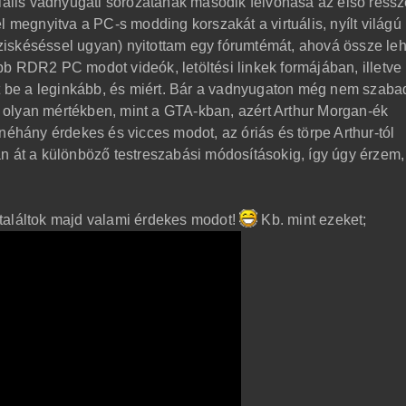
niális vadnyugati sorozatának második felvonása az első réssz
l megnyitva a PC-s modding korszakát a virtuális, nyílt világú
iskéséssel ugyan) nyitottam egy fórumtémát, ahová össze leh
b RDR2 PC modot videók, letöltési linkek formájában, illetv
tt be a leginkább, és miért. Bár a vadnyugaton még nem szaba
ja olyan mértékben, mint a GTA-kban, azért Arthur Morgan-ék
néhány érdekes és vicces modot, az óriás és törpe Arthur-tól
n át a különböző testreszabási módosításokig, így úgy érzem,
találtok majd valami érdekes modot!
Kb. mint ezeket;