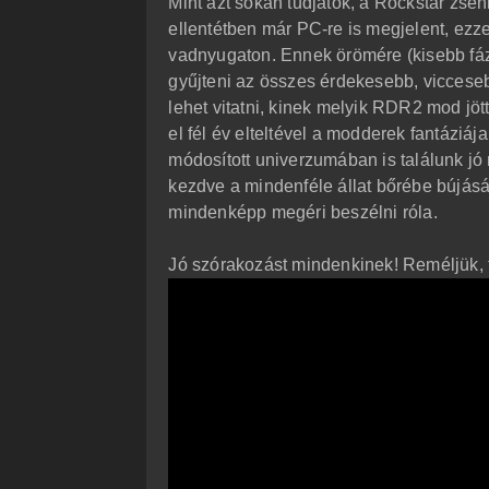
Mint azt sokan tudjátok, a Rockstar zse
ó
l
ellentétben már PC-re is megjelent, ezze
á
vadnyugaton. Ennek örömére (kisebb fáz
s
gyűjteni az összes érdekesebb, vicceseb
lehet vitatni, kinek melyik RDR2 mod jö
el fél év elteltével a modderek fantáziá
módosított univerzumában is találunk jó 
kezdve a mindenféle állat bőrébe bújásá
mindenképp megéri beszélni róla.
Jó szórakozást mindenkinek! Reméljük, 