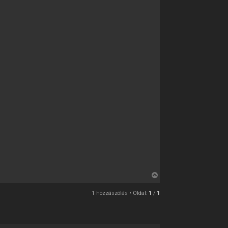
V
i
1 hozzászólás • Oldal:
1
/
1
s
s
z
a