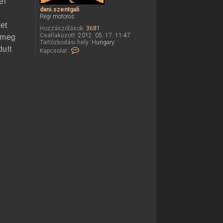
el
dani.szentgali
Régi motoros
et
Hozzászólások:
3681
Csatlakozott:
2012. 05. 17. 11:47
e meg
Tartózkodási hely:
Hungary
dult
K
Kapcsolat:
a
p
c
s
o
l
a
t
f
e
l
v
é
t
e
l
e
d
a
n
i
.
s
z
e