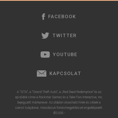
r
e
FACEBOOK
TWITTER
YOUTUBE
KAPCSOLAT
A "GTA", a "Grand Theft Auto", a „Red Dead Redemption” és az
epizódok címei a Rockstar Games és a Take-Two Interactive, Inc.
bejegyzett márkanevei. Az oldalon olvasható hírek és cikkek a
szerző tulajdonai, másolásuk forrásmegjelöléssel engedélyezett.
©2005 -