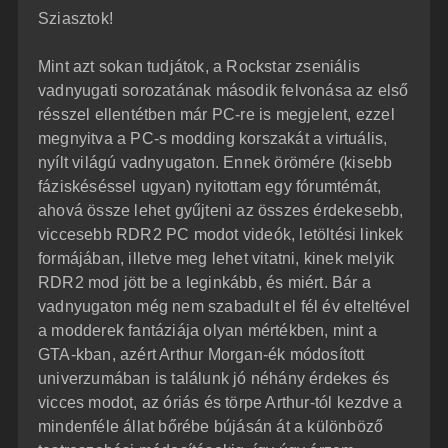
z
Sziasztok!
z
á
s
z
Mint azt sokan tudjátok, a Rockstar zseniális
ó
l
vadnyugati sorozatának második felvonása az első
á
résszel ellentétben már PC-re is megjelent, ezzel
s
megnyitva a PC-s modding korszakát a virtuális,
nyílt világú vadnyugaton. Ennek örömére (kisebb
fáziskéséssel ugyan) nyitottam egy fórumtémát,
ahová össze lehet gyűjteni az összes érdekesebb,
viccesebb RDR2 PC modot videók, letöltési linkek
formájában, illetve meg lehet vitatni, kinek melyik
RDR2 mod jött be a leginkább, és miért. Bár a
vadnyugaton még nem szabadult el fél év elteltével
a modderek fantáziája olyan mértékben, mint a
GTA-kban, azért Arthur Morgan-ék módosított
univerzumában is találunk jó néhány érdekes és
vicces modot, az óriás és törpe Arthur-tól kezdve a
mindenféle állat bőrébe bújásán át a különböző