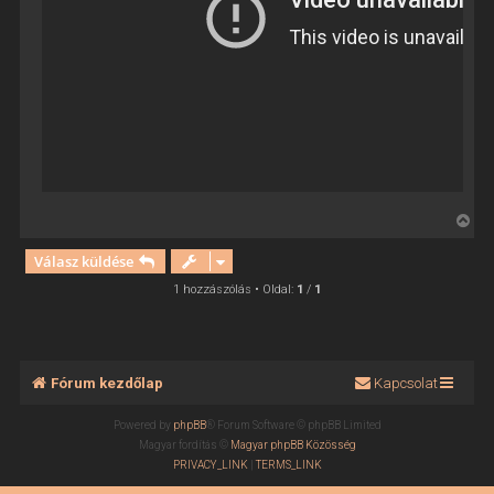
V
i
Válasz küldése
s
s
1 hozzászólás • Oldal:
1
/
1
z
a
a
t
Fórum kezdőlap
Kapcsolat
e
t
Powered by
phpBB
® Forum Software © phpBB Limited
e
Magyar fordítás ©
Magyar phpBB Közösség
j
PRIVACY_LINK
|
TERMS_LINK
é