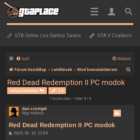
GTA Online Los Santos Tuners
GTA V Csalások
GyIK
Belépés
K
Fórum kezdőlap
Letöltések
Mod bemutatóterem
e
Red Dead Redemption II PC modok
r
Válasz küldése
e
1 hozzászólás • Oldal:
1
/
1
s
dani.szentgali
Régi motoros
é
s
Red Dead Redemption II PC modok
H
2020. 05. 13. 11:59
o