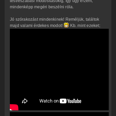
testreszabási módosításokig, így úgy érzem,
mindenképp megéri beszélni róla.
Jó szórakozást mindenkinek! Reméljük, találtok
majd valami érdekes modot!
Kb. mint ezeket;