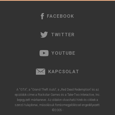
r
e
FACEBOOK
TWITTER
YOUTUBE
KAPCSOLAT
A "GTA", a "Grand Theft Auto", a „Red Dead Redemption” és az
epizódok címei a Rockstar Games és a Take-Two Interactive, Inc.
bejegyzett márkanevei. Az oldalon olvasható hírek és cikkek a
szerző tulajdonai, másolásuk forrásmegjelöléssel engedélyezett.
©2005 -