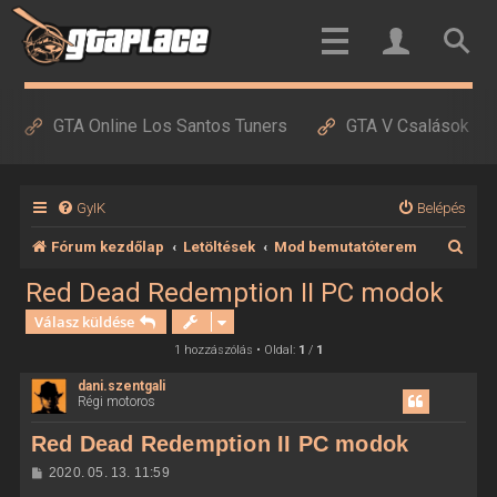
GTA Online Los Santos Tuners
GTA V Csalások
GyIK
Belépés
K
Fórum kezdőlap
Letöltések
Mod bemutatóterem
e
Red Dead Redemption II PC modok
r
Válasz küldése
e
1 hozzászólás • Oldal:
1
/
1
s
dani.szentgali
Régi motoros
é
s
Red Dead Redemption II PC modok
H
2020. 05. 13. 11:59
o