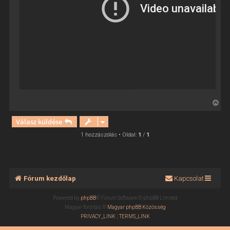
V
i
Válasz küldése
s
s
1 hozzászólás • Oldal:
1
/
1
z
a
a
t
Fórum kezdőlap
Kapcsolat
e
t
Powered by
phpBB
® Forum Software © phpBB Limited
e
Magyar fordítás ©
Magyar phpBB Közösség
j
PRIVACY_LINK
|
TERMS_LINK
é