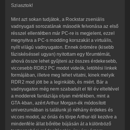
z
Sziasztok!
z
á
s
z
Mint azt sokan tudjátok, a Rockstar zseniális
ó
l
vadnyugati sorozatának második felvonása az első
á
résszel ellentétben már PC-re is megjelent, ezzel
s
megnyitva a PC-s modding korszakát a virtuális,
nyílt világú vadnyugaton. Ennek örömére (kisebb
fáziskéséssel ugyan) nyitottam egy fórumtémát,
ahová össze lehet gyűjteni az összes érdekesebb,
viccesebb RDR2 PC modot videók, letöltési linkek
formájában, illetve meg lehet vitatni, kinek melyik
RDR2 mod jött be a leginkább, és miért. Bár a
vadnyugaton még nem szabadult el fél év elteltével
a modderek fantáziája olyan mértékben, mint a
GTA-kban, azért Arthur Morgan-ék módosított
univerzumában is találunk jó néhány érdekes és
vicces modot, az óriás és törpe Arthur-tól kezdve a
mindenféle állat bőrébe bújásán át a különböző