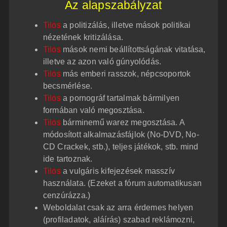
Az alapszabályzat
Tilos
a politizálás, illetve mások politikai
nézetének kritizálása.
Tilos
mások nemi beállítottságának vitatása,
illetve az azon való gúnyolódás.
Tilos
más emberi rasszok, népcsoportok
becsmérlése.
Tilos
a pornográf tartalmak bármilyen
formában való megosztása.
Tilos
bárminemű warez megosztása. A
módosított alkalmazásfájlok (No-DVD, No-
CD Crackek, stb.), teljes játékok, stb. mind
ide tartoznak.
Tilos
a vulgáris kifejezések masszív
használata. (Ezeket a fórum automatikusan
cenzúrázza.)
Weboldalat csak az arra érdemes helyen
(profiladatok, aláírás) szabad reklámozni,