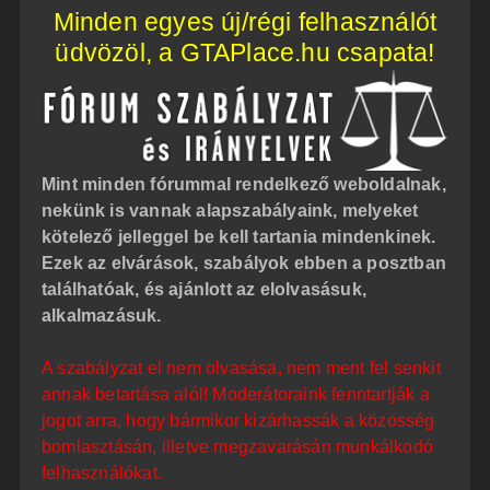
z
Minden egyes új/régi felhasználót
z
á
üdvözöl, a GTAPlace.hu csapata!
s
z
ó
l
á
s
Mint minden fórummal rendelkező weboldalnak,
nekünk is vannak alapszabályaink, melyeket
kötelező jelleggel be kell tartania mindenkinek.
Ezek az elvárások, szabályok ebben a posztban
találhatóak, és ajánlott az elolvasásuk,
alkalmazásuk.
A szabályzat el nem olvasása, nem ment fel senkit
annak betartása alól! Moderátoraink fenntartják a
jogot arra, hogy bármikor kizárhassák a közösség
bomlasztásán, illetve megzavarásán munkálkodó
felhasználókat.