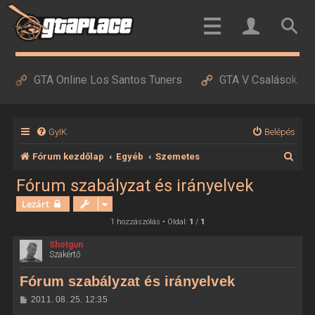
GTA Online Los Santos Tuners
GTA V Csalások
GyIK
Belépés
K
Fórum kezdőlap
Egyéb
Szemetes
e
Fórum szabályzat és irányelvek
r
Lezárt
e
1 hozzászólás • Oldal:
1
/
1
s
Shotgun
Szakértő
é
s
Fórum szabályzat és irányelvek
H
2011. 08. 25. 12:35
o