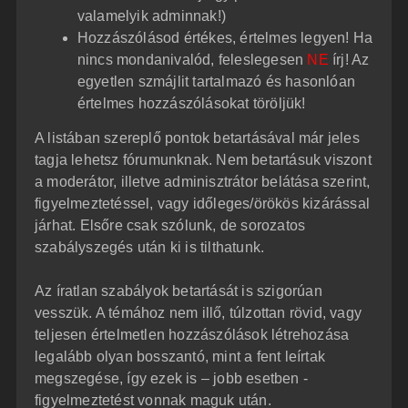
valamelyik adminnak!)
Hozzászólásod értékes, értelmes legyen! Ha
nincs mondanivalód, feleslegesen
NE
írj! Az
egyetlen szmájlit tartalmazó és hasonlóan
értelmes hozzászólásokat töröljük!
A listában szereplő pontok betartásával már jeles
tagja lehetsz fórumunknak. Nem betartásuk viszont
a moderátor, illetve adminisztrátor belátása szerint,
figyelmeztetéssel, vagy időleges/örökös kizárással
járhat. Elsőre csak szólunk, de sorozatos
szabályszegés után ki is tilthatunk.
Az íratlan szabályok betartását is szigorúan
vesszük. A témához nem illő, túlzottan rövid, vagy
teljesen értelmetlen hozzászólások létrehozása
legalább olyan bosszantó, mint a fent leírtak
megszegése, így ezek is – jobb esetben -
figyelmeztetést vonnak maguk után.