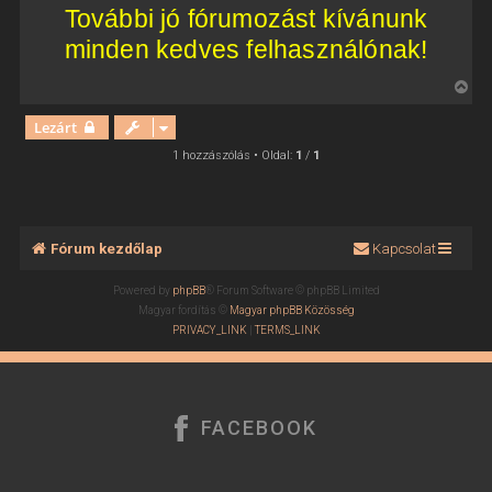
További jó fórumozást kívánunk
minden kedves felhasználónak!
V
i
Lezárt
s
s
1 hozzászólás • Oldal:
1
/
1
z
a
a
t
Fórum kezdőlap
Kapcsolat
e
t
Powered by
phpBB
® Forum Software © phpBB Limited
e
Magyar fordítás ©
Magyar phpBB Közösség
j
PRIVACY_LINK
|
TERMS_LINK
é
r
e
FACEBOOK