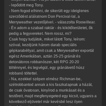
- lepődött meg Tony.
- Nem fogod elhinni, de sikerült egy ideiglenes
szerződést aláíratnom Don Percival-lal, a
Merryweather vezetőjével. - válaszolta Roowillear.
- Én adom a szabad raktár - és kikötőterületet, ők
pedig a fegyvereket. Nem rossz, mi?
Csak hogy tudjátok, miket látott Tony, leírom:
szóval, kezdjünk három darab speciális
gépkarabéllyal, amit csak a Meryweather exportál
egész Amerikában, aztán 25-25 gránát és
detonátoros robbanószer, két RPG 20-20
tölténnyel, és legvégül, egy gránátvető húsz
robbanó töltettel.
- Na, ezekkel szépen elmész Richman-be,
szétrobbantod annak a kis faszkalapnak a házát,
de csak óvatosan, kinyírod a munkásait és a
testőreit, majd megfenyegeted egy kicsit, ugyanis a
következő eljövetel már kevésbé lesz ilyen