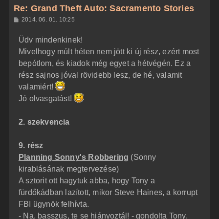
z
Re: Grand Theft Auto: Sacramento Stories
a
H
2014. 06. 01. 10:25
a
o
z
t
Üdv mindenkinek!
z
e
á
Mivelhogy múlt héten nem jött ki új rész, ezért most
t
s
z
bepótlom, és kiadok még egyet a hétvégén. Ez a
e
ó
j
l
rész sajnos jóval rövidebb lesz, de hé, valamit
á
é
valamiért!
s
r
Jó olvasgatást!
e
2. szekvencia
9. rész
Planning Sonny's Robbering
(Sonny
kirablásának megtervezése)
A sztorit ott hagytuk abba, hogy Tony a
fürdőkádban lazított, mikor Steve Haines, a korrupt
FBI ügynök felhívta.
- Na, basszus, te se hiányoztál! - gondolta Tony,