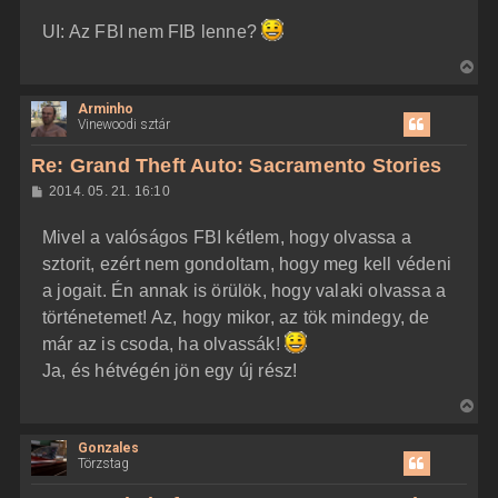
e
UI: Az FBI nem FIB lenne?
V
i
Arminho
s
Vinewoodi sztár
s
z
Re: Grand Theft Auto: Sacramento Stories
a
H
2014. 05. 21. 16:10
a
o
z
t
Mivel a valóságos FBI kétlem, hogy olvassa a
z
e
á
sztorit, ezért nem gondoltam, hogy meg kell védeni
t
s
z
a jogait. Én annak is örülök, hogy valaki olvassa a
e
ó
j
l
történetemet! Az, hogy mikor, az tök mindegy, de
á
é
már az is csoda, ha olvassák!
s
r
Ja, és hétvégén jön egy új rész!
e
V
i
Gonzales
s
Törzstag
s
z