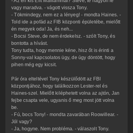
- Az én kis Elit Maffiámmal? Steve, te nagyon le
vagy maradva. - vágott vissza Tony.
- Tökmindegy, nem ez a lényeg! - mondta Haines. -
Told ide a pofád az FIB központi épületébe, mielőtt
én megyek oda! Ja, és neh...
- Bocsi Steve, de nem érdekelsz. - szólt Tony, és
bontotta a hívást.
Tony tudta, hogy mennie kéne, hisz őt is érinti a
Sonny-val kapcsolatos ügy, de úgy döntött, hogy
pihen még egy kicsit.
Pár óra elteltével Tony készülődött az FBI
központjához, hogy találkozzon Lester-rel és
Haines-szel. Mielőtt kiléphetett volna az ajtón, Jan
fejbe csapta vele, ugyanis ő meg most jött volna
be.
- Fú, bocs Tony! - mondta zavarában Roowillear. -
Jól vagy?
- Ja, hogyne. Nem probléma. - válaszolt Tony.