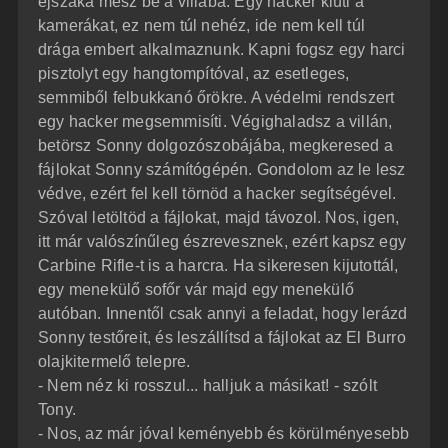
éjszaka mész be a villába. Egy hacker kiüti a
kamerákat, ez nem túl nehéz, ide nem kell túl
drága embert alkalmaznunk. Kapni fogsz egy harci
pisztolyt egy hangtompítóval, az esetleges,
semmiből felbukkanó őrökre. A védelmi rendszert
egy hacker megsemmisíti. Végighaladsz a villán,
betörsz Sonny dolgozószobájába, megkeresed a
fájlokat Sonny számítógépén. Gondolom az le lesz
védve, ezért fel kell törnöd a hacker segítségével.
Szóval letöltöd a fájlokat, majd távozol. Nos, igen,
itt már valószínűleg észrevesznek, ezért kapsz egy
Carbine Rifle-t is a harcra. Ha sikeresen kijutottál,
egy menekülő sofőr vár majd egy menekülő
autóban. Innentől csak annyi a feladat, hogy lerázd
Sonny testőreit, és leszállítsd a fájlokat az El Burro
olajkitermelő telepre.
- Nem néz ki rosszul... halljuk a másikat! - szólt
Tony.
- Nos, az már jóval keményebb és körülményesebb