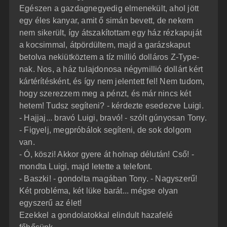
Egészen a gazdagnegyedig elmenekült, ahol jött
egy éles kanyar, amit ő simán bevett, de nekem
nem sikerült, így átszakítottam egy ház rézkapuját
a kocsimmal, átpördültem, majd a garázskaput
betolva nekiütköztem a tíz millió dolláros Z-Type-
nak. Nos, a ház tulajdonosa négymillió dollárt kért
kártérítésként, és így nem jelentett fel! Nem tudom,
hogy szerezzem meg a pénzt, és már nincs két
hetem! Tudsz segíteni? - kérdezte esedezve Luigi.
- Hajjaj... bravó Luigi, bravó! - szólt gúnyosan Tony.
- Figyelj, megpróbálok segíteni, de sok dolgom
van.
- Ó, köszi! Akkor gyere át holnap délután! Cső! -
mondta Luigi, majd letette a telefont.
- Baszki! - gondolta magában Tony. - Nagyszerű!
Két probléma, két lüke barát... mégse olyan
egyszerű az élet!
Ezekkel a gondolatokkal elindult hazafelé