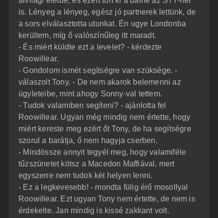
alvilági életbe, és ezért tört ki a balhé az STT-nél
is. Lényeg a lényeg, egész jó partnerek lettünk, de
a sors elválasztotta utunkat. Én ugye Londonba
kerültem, míg ő valószínűleg itt maradt.
- És miért küldte ezt a levelet? - kérdezte
Roowillear.
- Gondolom ismét segítségre van szüksége. -
válaszolt Tony. - De nem akarok belemenni az
ügyleteibe, mint ahogy Sonny-val tettem.
- Tudok valamiben segíteni? - ajánlotta fel
Roowillear. Ugyan még mindig nem értette, hogy
miért kereste meg ezért őt Tony, de ha segítségre
szorul a barátja, ő nem hagyja cserben.
- Mindössze annyit tegyél meg, hogy valamiféle
tűzszünetet kötsz a Macedon Maffiával, mert
egyszerre nem tudok két helyen lenni.
- Ez a legkevesebb! - mondta fülig érő mosollyal
Roowillear. Ezt ugyan Tony nem értette, de nem is
érdekelte. Jan mindig is kissé zakkant volt.