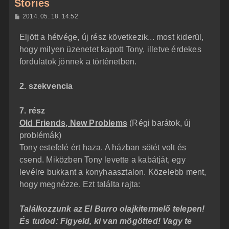
Stories
H
2014. 05. 18. 14:52
o
z
Eljött a hétvége, új rész következik... most kiderül,
z
á
hogy milyen üzenetet kapott Tony, illetve érdekes
s
z
fordulatok jönnek a történetben.
ó
l
á
2. szekvencia
s
7. rész
Old Friends, New Problems
(Régi barátok, új
problémák)
Tony estefelé ért haza. A házban sötét volt és
csend. Miközben Tony levette a kabátját, egy
levélre bukkant a konyhaasztalon. Közelebb ment,
hogy megnézze. Ezt találta rajta:
Találkozzunk az El Burro olajkitermelő telepen!
És tudod: Figyeld, ki van mögötted! Vagy te