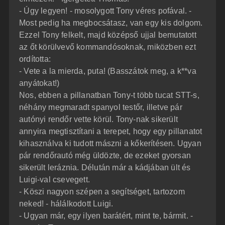
- Úgy legyen! - mosolygott Tony véres pofával. -
Most pedig ha megbocsátasz, van egy kis dolgom.
Ezzel Tony felkelt, majd középső ujjal bemutatott
az őt körülvevő kommandósoknak, miközben ezt
ordította:
- Vete a la mierda, puta! (Basszátok meg, a k**va
anyátokat!)
Nos, ebben a pillanatban Tony-t több tucat STT-s,
néhány megmaradt spanyol testőr, illetve pár
autónyi rendőr vette körül. Tony-nak sikerült
annyira megtisztítani a terepet, hogy egy pillanatot
kihasználva ki tudott mászni a kőkerítésen. Ugyan
pár rendőrautó még üldözte, de ezeket gyorsan
sikerült leráznia. Délután már a kádjában ült és
Luigi-val csevegett.
- Köszi nagyon szépen a segítséget, tartozom
neked! - hálálkodott Luigi.
- Ugyan már, egy ilyen barátért, mint te, bármit. -