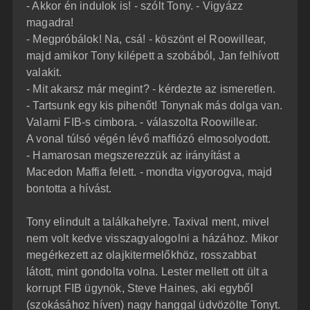
- Akkor én indulok is! - szólt Tony. - Vigyázz
magadra!
- Megpróbálok! Na, csá! - köszönt el Roowillear,
majd amikor Tony kilépett a szobából, Jan felhívott
valakit.
- Mit akarsz már megint? - kérdezte az ismeretlen.
- Tartsunk egy kis pihenőt! Tonynak más dolga van.
Valami FIB-s cimbora. - válaszolta Roowillear.
A vonal túlsó végén lévő maffiózó elmosolyodott.
- Hamarosan megszerezzük az irányítást a
Macedon Maffia felett. - mondta vigyorogva, majd
bontotta a hívást.
Tony elindult a találkahelyre. Taxival ment, mivel
nem volt kedve visszagyalogolni a házához. Mikor
megérkezett az olajkitermelőkhöz, rosszabbat
látott, mint gondolta volna. Lester mellett ott ült a
korrupt FIB ügynök, Steve Haines, aki egyből
(szokásához híven) nagy hanggal üdvözölte Tonyt.