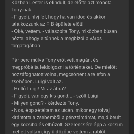
Közben Lester is elindult, de előtte azt mondta
Tony-nak.
- Figyelj, hívj fel, hogy ha van időd és akkor
találkozzunk az FIB épülete előtt!
- Oké, vettem. - válaszolta Tony, miközben búsan
nézte, ahogy eltűnnek a megbízói a város
forgatagában.
Pár perc múlva Tony erőt vett magán, és
megpróbálta feldolgozni a történteket. De mielőtt
hozzáfoghatott volna, megcsörrent a telefon a
zsebében. Luigi volt az.
- Helló Luigi! Mi az ábra?
- Figyelj, van egy kis gond... - szólt Luigi.
- Milyen gond? - kérdezte Tony.
- Nos, épp sétáltam az utcán, mikor egy tolvaj
kirántotta a zsebemből a pénztárcámat, majd beült
egy kocsiba és elhúzott. Szerencsére épp a kocsim
mellett voltam, így üldözőbe vettem a rablót.