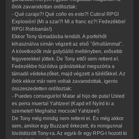
őrök zavarodottan ordítoztak:
- Qué carajo?! Qué coño es esto?! Cubra! RPG!
Explosión! (Mi a szar?! Mi a franc ez?! Fedezékbe!
RPG! Robbanás!)
Ekkor Tony támadásba lendült. A porfelhőt
kihasználva simán végzett az első "őrhullámmal".
A következők már golyóálló mellényben, erősebb
fegyverekkel jöttek. De Tony ettől sem rettent el.
Fedezékbe húzódva gránátokkal megszórta a
támadó védekezőket, majd végzett a túlélőkkel. Az
őrök ekkor már nem voltak zavarodottak, igenis
összeszedetten ordítoztak:
- Puedes conseguirlo! Matar al hijo de puta! Usted
es perra muerta! Yahtzee! (Kapd el! Nyírd ki a
szemetet! Meghalsz mocsok! Yahtzee!)
De Tony még mindig nem rettent el. És még akkor
sem, amikor egy Buzzard érkezett, és minigunnal
lövöldözött Tony-ra. Az egyik őr egy RPG-t hozott ki