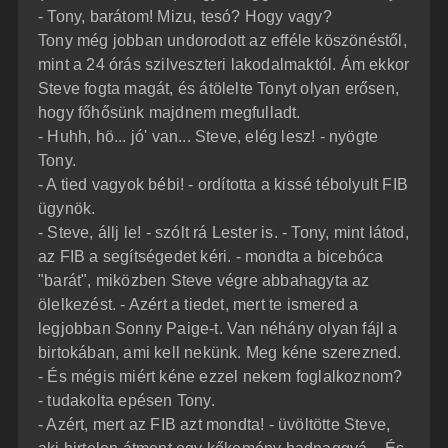
- Tony, barátom! Mizu, tesó? Hogy vagy?
Tony még jobban undorodott az efféle köszönéstől,
mint a 24 órás szilveszteri lakodalmaktól. Ám ekkor
Steve fogta magát, és átölelte Tonyt olyan erősen,
hogy főhősünk majdnem megfulladt.
- Huhh, hö... jó' van... Steve, elég lesz! - nyögte
Tony.
- A tied vagyok bébi! - ordította a kissé tébolyult FIB
ügynök.
- Steve, állj le! - szólt rá Lester is. - Tony, mint látod,
az FIB a segítségedet kéri. - mondta a bicebóca
"barát", miközben Steve végre abbahagyta az
ölelkezést. - Azért a tiedet, mert te ismered a
legjobban Sonny Paige-t. Van néhány olyan fájl a
birtokában, ami kell nekünk. Meg kéne szerezned.
- És mégis miért kéne ezzel nekem foglalkoznom?
- tudakolta epésen Tony.
- Azért, mert az FIB azt mondta! - üvöltötte Steve,