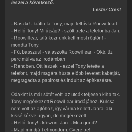
leszel a következő.
- Lester Crest
- Baszki! - kiáltotta Tony, majd felhívta Roowilleart.
- Helló Tony! Mi újság? - szólt bele a telefonba Jan.
- Roowillear, találkoznunk kell most rögtön! -
mondta Tony.
- Fú, basszus! - válaszolta Roowillear. - Oké, tíz
perc múlva az irodámban.
- Rendben. Ott leszek! - ezzel Tony letette a
telefont, majd magára húzta előbb levetett kabátját,
megragadta a papirost és indult az építkezésre.
Odakint is már sötét volt, az utcák teljesen kihaltak.
Tony megérkezett Roowillear irodájához. Kulcsa
nem volt az ajtóhoz, így várnia kellett Janra, aki
kissé késve ugyan, de megérkezett.
- Helló Tony! - köszönt Jan. - Mi a gond?
- Majd mindjárt elmondom. Gyere be!