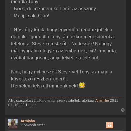
mondta Tony.
- Bocs, de mennem kell. Vár az asszony.
- Menj csak. Ciao!
- Nos, úgy tűnik, hogy egyenlőre rendbe jöttek a
dolgok. - gondolta Tony, ám ekkor megcsörrent a
telefonja. Steve kereste őt. - No tessék! Nehogy
már nyugalma legyen az embernek, mi? - mondta
ezúttal hangosan, amjd felvette a telefont.
Nos, hogy mit beszélt Steve-vel Tony, az majd a
következő részben kiderül.
Remélem tetszett mindenkinek!
A hozzászólást 2 alkalommal szerkesztették, utoljára
Arminho
2015.
01. 10. 20:11-kor.
V
i
Arminho
s
Vinewoodi sztár
s