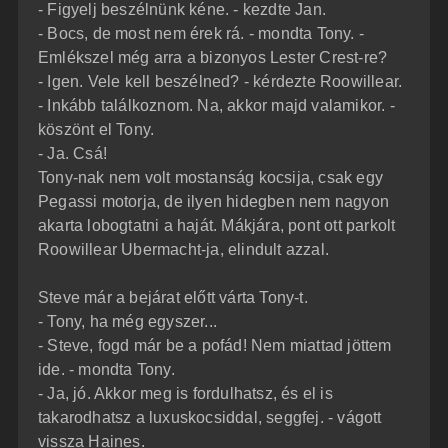
- Figyelj beszélnünk kéne. - kezdte Jan.
- Bocs, de most nem érek rá. - mondta Tony. -
Emlékszel még arra a bizonyos Lester Crest-re?
- Igen. Vele kell beszélned? - kérdezte Roowillear.
- Inkább találkoznom. Na, akkor majd valamikor. -
köszönt el Tony.
- Ja. Csá!
Tony-nak nem volt mostanság kocsija, csak egy
Pegassi motorja, de ilyen hidegben nem nagyon
akarta lobogtatni a haját. Mákjára, pont ott parkolt
Roowillear Ubermacht-ja, elindult azzal.
Steve már a bejárat előtt várta Tony-t.
- Tony, ha még egyszer...
- Steve, fogd már be a pofád! Nem miattad jöttem
ide. - mondta Tony.
- Ja, jó. Akkor meg is fordulhatsz, és el is
takarodhatsz a luxuskocsiddal, seggfej. - vágott
vissza Haines.