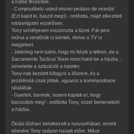
a hátsó fészerből.
- Compruébelo usted mismo pedazo de mierda!
(Ezt kapd ki, baszd meg!) - ordította, majd elkezdett
robbantgatni eszelősen.
Tony szívélyesen viszonozta a tüzet. Pár perc
múlva a rendőrök is kiértek, illetve a TV is
megjelent.
- Jelenleg nem tudni, hogy mi folyik a telken, de a
Sacramento Tactical Team most hatol be a házba. -
ismertette a szituációt a riporter.
Tony-nak kezdett kifogyni a lőszere, és a
problémák csak jöttek, ugyanis a kommandósok
rátaláltak.
- Gyertek, barmok, sosem kaptok el, hogy
basszátok meg! - ordította Tony, ezzel bemenekült
a házba.
Óriási tűzharc keletkezett a luxusvillában, ennek
ellenére Tony szépen haladt előre. Mikor