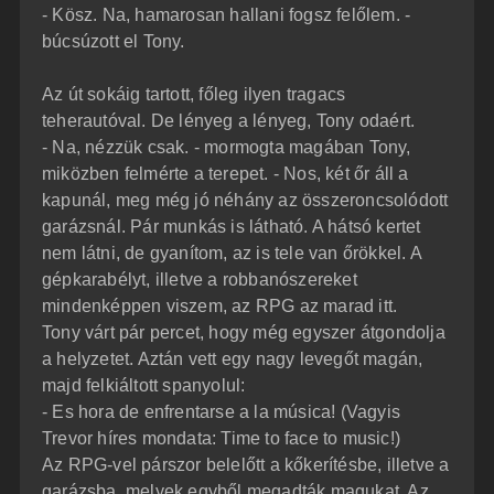
- Kösz. Na, hamarosan hallani fogsz felőlem. -
búcsúzott el Tony.
Az út sokáig tartott, főleg ilyen tragacs
teherautóval. De lényeg a lényeg, Tony odaért.
- Na, nézzük csak. - mormogta magában Tony,
miközben felmérte a terepet. - Nos, két őr áll a
kapunál, meg még jó néhány az összeroncsolódott
garázsnál. Pár munkás is látható. A hátsó kertet
nem látni, de gyanítom, az is tele van őrökkel. A
gépkarabélyt, illetve a robbanószereket
mindenképpen viszem, az RPG az marad itt.
Tony várt pár percet, hogy még egyszer átgondolja
a helyzetet. Aztán vett egy nagy levegőt magán,
majd felkiáltott spanyolul:
- Es hora de enfrentarse a la música! (Vagyis
Trevor híres mondata: Time to face to music!)
Az RPG-vel párszor belelőtt a kőkerítésbe, illetve a
garázsba, melyek egyből megadták magukat. Az