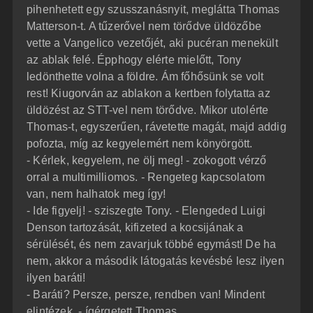
pihenhetett egy szusszanásnyit, meglátta Thomas
Matterson-t. A tűzerővel nem törődve üldözőbe
vette a Vangelico vezetőjét, aki pucéran menekült
az ablak felé. Épphogy elérte mielőtt, Tony
ledönthette volna a földre. Ám főhősünk se volt
rest! Kiugorván az ablakon a kertben folytatta az
üldözést az STT-vel nem törődve. Mikor utolérte
Thomas-t, egyszerűen, rávetette magát, majd addig
pofozta, míg az kegyelemért nem könyörgött.
- Kérlek, kegyelem, ne ölj meg! - zokogott vérző
orral a multimilliomos. - Rengeteg kapcsolatom
van, nem halhatok meg így!
- Ide figyelj! - sziszegte Tony. - Elengeded Luigi
Denson tartozását, kifizeted a kocsijának a
sérülését, és nem zavarjuk többé egymást! De ha
nem, akkor a második látogatás kevésbé lesz ilyen
ilyen baráti!
- Baráti? Persze, persze, rendben van! Mindent
elintézek. - ígérgetett Thomas.