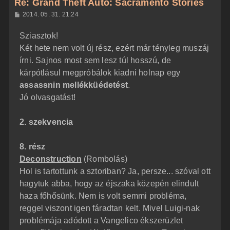
Re: Grand Theft Auto: Sacramento Stories
a
H
2014. 05. 31. 21:24
a
o
z
t
Sziasztok!
z
e
á
Két hete nem volt új rész, ezért már tényleg muszáj
t
s
z
írni. Sajnos most sem lesz túl hosszú, de
e
ó
j
l
kárpótlásul megpróbálok kiadni holnap egy
á
é
assassnin mellékküédetést
.
s
r
Jó olvasgatást!
e
2. szekvencia
8. rész
Deconstruction
(Rombolás)
Hol is tartottunk a sztoriban? Ja, persze... szóval ott
hagytuk abba, hogy az éjszaka közepén elindult
haza főhősünk. Nem is volt semmi probléma,
reggel viszont igen fáradtan kelt. Mivel Luigi-nak
problémája adódott a Vangelico ékszerüzlet