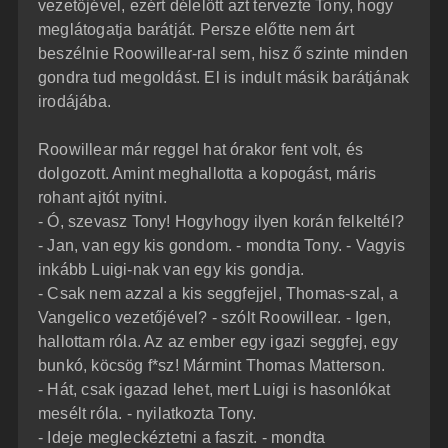
vezetőjével, ezért délelőtt azt tervezte Tony, hogy
meglátogatja barátját. Persze előtte nem árt
beszélnie Roowillear-ral sem, hisz ő szinte minden
gondra tud megoldást. El is indult másik barátjának
irodájába.
Roowillear már reggel hat órakor fent volt, és
dolgozott. Amint meghallotta a kopogást, máris
rohant ajtót nyitni.
- Ó, szevasz Tony! Hogyhogy ilyen korán felkeltél?
- Jan, van egy kis gondom. - mondta Tony. - Vagyis
inkább Luigi-nak van egy kis gondja.
- Csak nem azzal a kis seggfejjel, Thomas-szal, a
Vangelico vezetőjével? - szólt Roowillear. - Igen,
hallottam róla. Az az ember egy igazi seggfej, egy
bunkó, köcsög f*sz! Mármint Thomas Matterson.
- Hát, csak igazad lehet, mert Luigi is hasonlókat
mesélt róla. - nyilatkozta Tony.
- Ideje megleckéztetni a faszit. - mondta