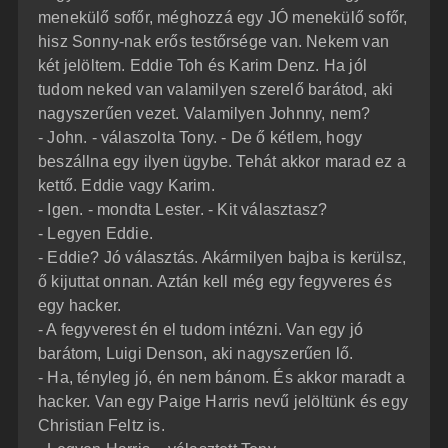
menekülő sofőr, méghozzá egy JÓ menekülő sofőr,
hisz Sonny-nak erős testőrsége van. Nekem van
két jelöltem. Eddie Toh és Karim Denz. Ha jól
tudom neked van valamilyen szerelő barátod, aki
nagyszerűen vezet. Valamilyen Johnny, nem?
- John. - válaszolta Tony. - De ő kétlem, hogy
beszállna egy ilyen ügybe. Tehát akkor marad ez a
kettő. Eddie vagy Karim.
- Igen. - mondta Lester. - Kit választasz?
- Legyen Eddie.
- Eddie? Jó választás. Akármilyen bajba is kerülsz,
ő kijuttat onnan. Aztán kell még egy fegyveres és
egy hacker.
- A fegyverest én el tudom intézni. Van egy jó
barátom, Luigi Denson, aki nagyszerűen lő.
- Ha, tényleg jó, én nem bánom. És akkor maradt a
hacker. Van egy Paige Harris nevű jelöltünk és egy
Christian Feltz is.