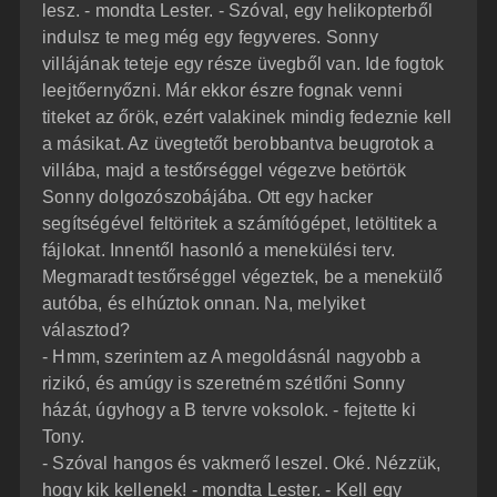
lesz. - mondta Lester. - Szóval, egy helikopterből
indulsz te meg még egy fegyveres. Sonny
villájának teteje egy része üvegből van. Ide fogtok
leejtőernyőzni. Már ekkor észre fognak venni
titeket az őrök, ezért valakinek mindig fedeznie kell
a másikat. Az üvegtetőt berobbantva beugrotok a
villába, majd a testőrséggel végezve betörtök
Sonny dolgozószobájába. Ott egy hacker
segítségével feltöritek a számítógépet, letöltitek a
fájlokat. Innentől hasonló a menekülési terv.
Megmaradt testőrséggel végeztek, be a menekülő
autóba, és elhúztok onnan. Na, melyiket
választod?
- Hmm, szerintem az A megoldásnál nagyobb a
rizikó, és amúgy is szeretném szétlőni Sonny
házát, úgyhogy a B tervre voksolok. - fejtette ki
Tony.
- Szóval hangos és vakmerő leszel. Oké. Nézzük,
hogy kik kellenek! - mondta Lester. - Kell egy