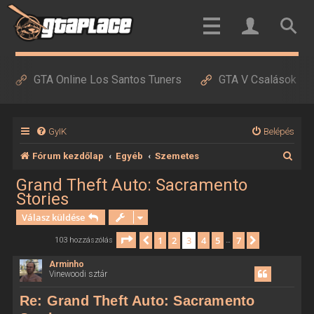
GTA Online Los Santos Tuners
GTA V Csalások
GyIK
Belépés
K
Fórum kezdőlap
Egyéb
Szemetes
e
Grand Theft Auto: Sacramento
Stories
r
Válasz küldése
e
s
Oldal:
3
/
7
1
2
3
4
5
7
Előző
Következő
103 hozzászólás
…
é
Arminho
Vinewoodi sztár
s
Re: Grand Theft Auto: Sacramento