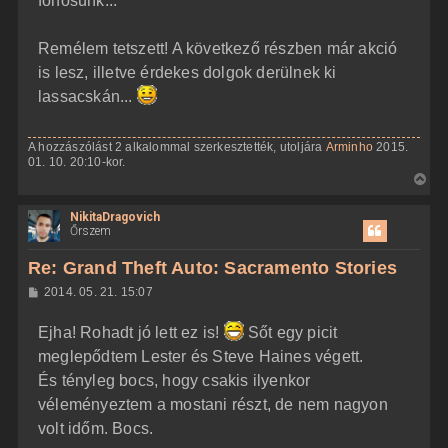
főhősünk...
Remélem tetszett! A következő részben már akció
is lesz, illetve érdekes dolgok derülnek ki
lassacskán...
A hozzászólást 2 alkalommal szerkesztették, utoljára
Arminho
2015.
01. 10. 20:10-kor.
V
i
NikitaDragovich
s
Őrszem
s
z
Re: Grand Theft Auto: Sacramento Stories
a
H
2014. 05. 21. 15:07
a
o
z
t
Ejha! Rohadt jó lett ez is!
Sőt egy picit
z
e
á
meglepődtem Lester és Steve Haines végett.
t
s
z
És tényleg bocs, hogy csakis ilyenkor
e
ó
j
l
véleményeztem a mostani részt, de nem nagyon
á
é
volt időm. Bocs.
s
r