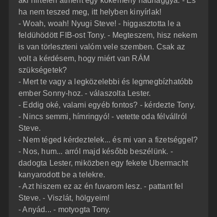
aki hirtelen átment egy kőkemény hadnaggyá. - És
ha nem teszed meg, itt helyben kinyírlak!
- Woah, woah! Nyugi Steve! - higgasztotta le a
feldühödött FIB-ost Tony. - Megteszem, hisz nekem
is van törleszteni valóm vele szemben. Csak az
volt a kérdésem, hogy miért van RÁM
szükségetek?
- Mert te vagy a legközelebbi és legmegbízhatóbb
ember Sonny-hoz. - válaszolta Lester.
- Eddig oké, valami egyéb fontos? - kérdezte Tony.
- Nincs semmi, hímringyó! - vetette oda félvállról
Steve.
- Nem téged kérdeztelek... és mi van a fizetséggel?
- Nos, hum... arról majd később beszélünk. -
dadogta Lester, miközben egy fekete Ubermacht
kanyarodott be a telekre.
- Azt hiszem ez az én fuvarom lesz. - pattant fel
Steve. - Viszlát, hölgyeim!
- Anyád... - motyogta Tony.