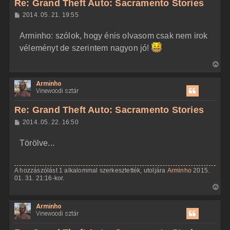
Re: Grand Theft Auto: Sacramento Stories
a
H
2014. 05. 21. 19:55
a
o
z
t
Arminho: szólok, hogy énis olvasom csak nem irok
z
e
á
véleményt de szerintem nagyon jó!
t
s
z
e
V
ó
j
l
i
á
é
Arminho
s
s
r
Vinewoodi sztár
s
e
z
Re: Grand Theft Auto: Sacramento Stories
a
H
2014. 05. 22. 16:50
a
o
z
t
Törölve...
z
e
á
t
s
z
e
A hozzászólást 1 alkalommal szerkesztették, utoljára
Arminho
2015.
ó
j
01. 31. 21:16-kor.
l
á
V
é
s
i
r
Arminho
s
e
Vinewoodi sztár
s
z