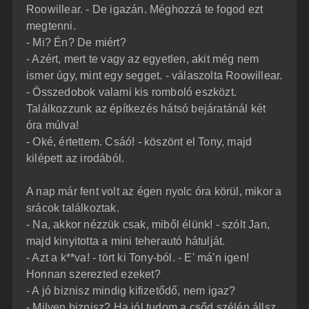
Roowillear. - De igazán. Méghozzá te fogod ezt
megtenni.
- Mi? Én? De miért?
- Azért, mert te vagy az egyetlen, akit még nem
ismer úgy, mint egy segget. - válaszolta Roowillear.
- Összedobok valami kis romboló eszközt.
Találkozzunk az építkezés hátsó bejáratánál két
óra múlva!
- Oké, értettem. Csáó! - köszönt el Tony, majd
kilépett az irodából.
A nap már fent volt az égen nyolc óra körül, mikor a
srácok találkoztak.
- Na, akkor nézzük csak, miből élünk! - szólt Jan,
majd kinyitotta a mini teherautó hátulját.
- Azt a k**va! - tört ki Tony-ból. - E' má'n igen!
Honnan szerezted ezeket?
- A jó biznisz mindig kifizetődő, nem igaz?
- Milyen biznisz? Ha jól tudom a csőd szélén állsz.