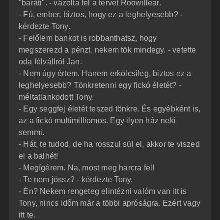
"baráti". - vázolta fel a tervet Roowillear.
- Fú, ember, biztos, hogy ez a leghelyesebb? -
kérdezte Tony.
- Felőlem bankot is robbanthatsz, hogy
megszerezd a pénzt, nekem tök mindegy. - vetette
oda félvállról Jan.
- Nem úgy értem. Hanem erkölcsileg, biztos ez a
leghelyesebb? Tönkretenni egy fickó életét? -
méltatlankodott Tony.
- Egy seggfej életét teszed tönkre. És egyébként is,
az a fickó multimilliomos. Egy ilyen ház neki
semmi.
- Hát, te tudod, de ha rosszul sül el, akkor te viszed
el a balhét!
- Megígérem. Na, most meg harcra fel!
- Te nem jössz? - kérdezte Tony.
- Én? Nekem rengeteg elintézni valóm van itt is
Tony, nincs időm már a többi apróságra. Ezért vagy
itt te.