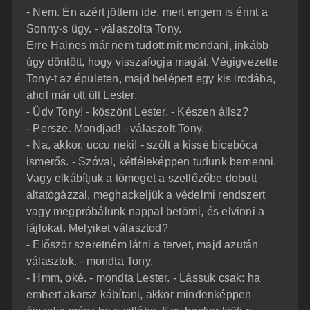
- Nem. Én azért jöttem ide, mert engem is érint a
Sonny-s ügy. - válaszolta Tony.
Erre Haines már nem tudott mit mondani, inkább
úgy döntött, hogy visszafogja magát. Végigvezette
Tony-t az épületen, majd belépett egy kis irodába,
ahol már ott ült Lester.
- Üdv Tony! - köszönt Lester. - Készen állsz?
- Persze. Mondjad! - válaszolt Tony.
- Na, akkor, uccu neki! - szólt a kissé bicebóca
ismerős. - Szóval, kétféleképpen tudunk bemenni.
Vagy elkábítjuk a tömeget a szellőzőbe dobott
altatógázzal, meghackeljük a védelmi rendszert
vagy megpróbálunk nappal betörni, és elvinni a
fájlokat. Melyiket választod?
- Először szeretném látni a tervet, majd azután
választok. - mondta Tony.
- Hmm, oké. - mondta Lester. - Lássuk csak: ha
embert akarsz kábítani, akkor mindenképpen