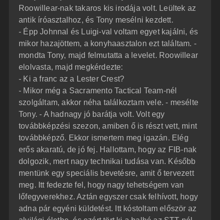
Roowillear-nak takaros kis irodája volt. Leültek az
antik íróasztalhoz, és Tony mesélni kezdett.
- Épp Johnnal és Luigi-val voltam egyet kajálni, és
mikor hazajöttem, a konyhaasztalon ezt találtam. -
mondta Tony, majd felmutatta a levelet. Roowillear
elolvasta, majd megkérdezte:
- Ki a franc az a Lester Crest?
- Mikor még a Sacramento Tactical Team-nél
szolgáltam, akkor néha találkoztam vele. - mesélte
Tony. - A hadnagy jó barátja volt. Volt egy
továbbképzési szezon, amiben ő is részt vett, mint
továbbképző. Ekkor ismertem meg igazán. Elég
erős akaratú, de jó fej. Hallottam, hogy az FIB-nak
dolgozik, mert nagy technikai tudása van. Később
mentünk egy speciális bevetésre, amit ő tervezett
meg. Itt fedezte fel, hogy nagy tehetségem van
lőfegyverekhez. Aztán egyszer csak felhívott, hogy
adna pár egyéni küldetést. Itt kóstoltam először az