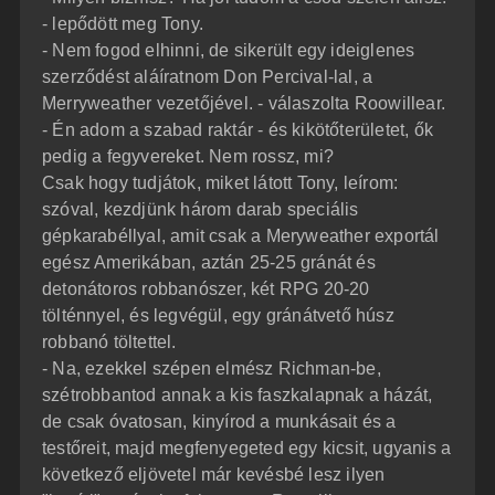
- lepődött meg Tony.
- Nem fogod elhinni, de sikerült egy ideiglenes
szerződést aláíratnom Don Percival-lal, a
Merryweather vezetőjével. - válaszolta Roowillear.
- Én adom a szabad raktár - és kikötőterületet, ők
pedig a fegyvereket. Nem rossz, mi?
Csak hogy tudjátok, miket látott Tony, leírom:
szóval, kezdjünk három darab speciális
gépkarabéllyal, amit csak a Meryweather exportál
egész Amerikában, aztán 25-25 gránát és
detonátoros robbanószer, két RPG 20-20
tölténnyel, és legvégül, egy gránátvető húsz
robbanó töltettel.
- Na, ezekkel szépen elmész Richman-be,
szétrobbantod annak a kis faszkalapnak a házát,
de csak óvatosan, kinyírod a munkásait és a
testőreit, majd megfenyegeted egy kicsit, ugyanis a
következő eljövetel már kevésbé lesz ilyen