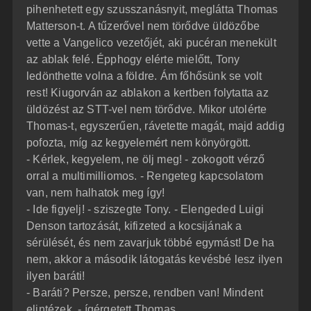
pihenhetett egy szusszanásnyit, meglátta Thomas
Matterson-t. A tűzerővel nem törődve üldözőbe
vette a Vangelico vezetőjét, aki pucéran menekült
az ablak felé. Épphogy elérte mielőtt, Tony
ledönthette volna a földre. Ám főhősünk se volt
rest! Kiugorván az ablakon a kertben folytatta az
üldözést az STT-vel nem törődve. Mikor utolérte
Thomas-t, egyszerűen, rávetette magát, majd addig
pofozta, míg az kegyelemért nem könyörgött.
- Kérlek, kegyelem, ne ölj meg! - zokogott vérző
orral a multimilliomos. - Rengeteg kapcsolatom
van, nem halhatok meg így!
- Ide figyelj! - sziszegte Tony. - Elengeded Luigi
Denson tartozását, kifizeted a kocsijának a
sérülését, és nem zavarjuk többé egymást! De ha
nem, akkor a második látogatás kevésbé lesz ilyen
ilyen baráti!
- Baráti? Persze, persze, rendben van! Mindent
elintézek. - ígérgetett Thomas.