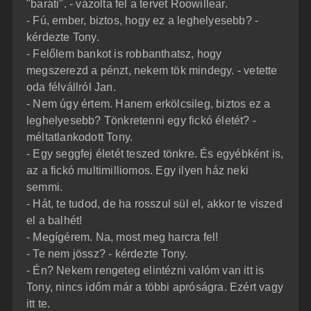
"baráti". - vázolta fel a tervet Roowillear.
- Fú, ember, biztos, hogy ez a leghelyesebb? -
kérdezte Tony.
- Felőlem bankot is robbanthatsz, hogy
megszerezd a pénzt, nekem tök mindegy. - vetette
oda félvállról Jan.
- Nem úgy értem. Hanem erkölcsileg, biztos ez a
leghelyesebb? Tönkretenni egy fickó életét? -
méltatlankodott Tony.
- Egy seggfej életét teszed tönkre. És egyébként is,
az a fickó multimilliomos. Egy ilyen ház neki
semmi.
- Hát, te tudod, de ha rosszul sül el, akkor te viszed
el a balhét!
- Megígérem. Na, most meg harcra fel!
- Te nem jössz? - kérdezte Tony.
- Én? Nekem rengeteg elintézni valóm van itt is
Tony, nincs időm már a többi apróságra. Ezért vagy
itt te.