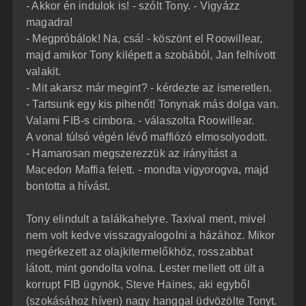
- Akkor én indulok is! - szólt Tony. - Vigyázz
magadra!
- Megpróbálok! Na, csá! - köszönt el Roowillear,
majd amikor Tony kilépett a szobából, Jan felhívott
valakit.
- Mit akarsz már megint? - kérdezte az ismeretlen.
- Tartsunk egy kis pihenőt! Tonynak más dolga van.
Valami FIB-s cimbora. - válaszolta Roowillear.
A vonal túlsó végén lévő maffiózó elmosolyodott.
- Hamarosan megszerezzük az irányítást a
Macedon Maffia felett. - mondta vigyorogva, majd
bontotta a hívást.
Tony elindult a találkahelyre. Taxival ment, mivel
nem volt kedve visszagyalogolni a házához. Mikor
megérkezett az olajkitermelőkhöz, rosszabbat
látott, mint gondolta volna. Lester mellett ott ült a
korrupt FIB ügynök, Steve Haines, aki egyből
(szokásához híven) nagy hanggal üdvözölte Tonyt.