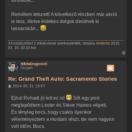
főhősünk...
Remélem tetszett! A következő részben már akció
is lesz, illetve érdekes dolgok derülnek ki
lassacskán...
A hozzászólást 2 alkalommal szerkesztették, utoljára
Arminho
2015.
01. 10. 20:10-kor.
V
i
NikitaDragovich
s
Őrszem
s
z
Re: Grand Theft Auto: Sacramento Stories
a
H
2014. 05. 21. 15:07
a
o
z
t
Ejha! Rohadt jó lett ez is!
Sőt egy picit
z
e
á
meglepődtem Lester és Steve Haines végett.
t
s
z
És tényleg bocs, hogy csakis ilyenkor
e
ó
j
l
véleményeztem a mostani részt, de nem nagyon
á
é
volt időm. Bocs.
s
r