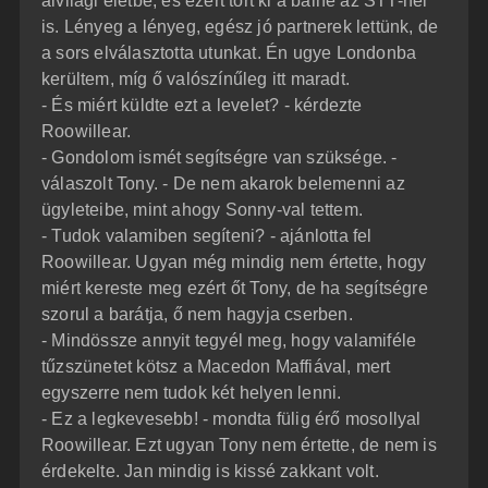
alvilági életbe, és ezért tört ki a balhé az STT-nél
is. Lényeg a lényeg, egész jó partnerek lettünk, de
a sors elválasztotta utunkat. Én ugye Londonba
kerültem, míg ő valószínűleg itt maradt.
- És miért küldte ezt a levelet? - kérdezte
Roowillear.
- Gondolom ismét segítségre van szüksége. -
válaszolt Tony. - De nem akarok belemenni az
ügyleteibe, mint ahogy Sonny-val tettem.
- Tudok valamiben segíteni? - ajánlotta fel
Roowillear. Ugyan még mindig nem értette, hogy
miért kereste meg ezért őt Tony, de ha segítségre
szorul a barátja, ő nem hagyja cserben.
- Mindössze annyit tegyél meg, hogy valamiféle
tűzszünetet kötsz a Macedon Maffiával, mert
egyszerre nem tudok két helyen lenni.
- Ez a legkevesebb! - mondta fülig érő mosollyal
Roowillear. Ezt ugyan Tony nem értette, de nem is
érdekelte. Jan mindig is kissé zakkant volt.