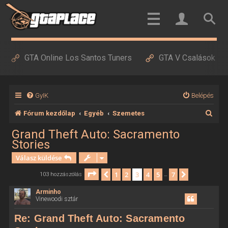
GTA Online Los Santos Tuners
GTA V Csalások
GyIK
Belépés
K
Fórum kezdőlap
Egyéb
Szemetes
e
Grand Theft Auto: Sacramento
Stories
r
Válasz küldése
e
s
Oldal:
3
/
7
1
2
3
4
5
7
Előző
Következő
103 hozzászólás
…
é
Arminho
Vinewoodi sztár
s
Re: Grand Theft Auto: Sacramento