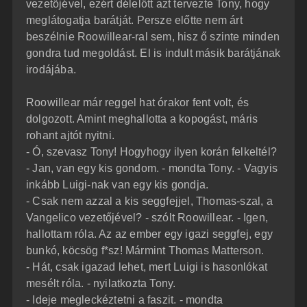
vezetőjével, ezért délelőtt azt tervezte Tony, hogy
meglátogatja barátját. Persze előtte nem árt
beszélnie Roowillear-ral sem, hisz ő szinte minden
gondra tud megoldást. El is indult másik barátjának
irodájába.
Roowillear már reggel hat órakor fent volt, és
dolgozott. Amint meghallotta a kopogást, máris
rohant ajtót nyitni.
- Ó, szevasz Tony! Hogyhogy ilyen korán felkeltél?
- Jan, van egy kis gondom. - mondta Tony. - Vagyis
inkább Luigi-nak van egy kis gondja.
- Csak nem azzal a kis seggfejjel, Thomas-szal, a
Vangelico vezetőjével? - szólt Roowillear. - Igen,
hallottam róla. Az az ember egy igazi seggfej, egy
bunkó, köcsög f*sz! Mármint Thomas Matterson.
- Hát, csak igazad lehet, mert Luigi is hasonlókat
mesélt róla. - nyilatkozta Tony.
- Ideje megleckéztetni a faszit. - mondta