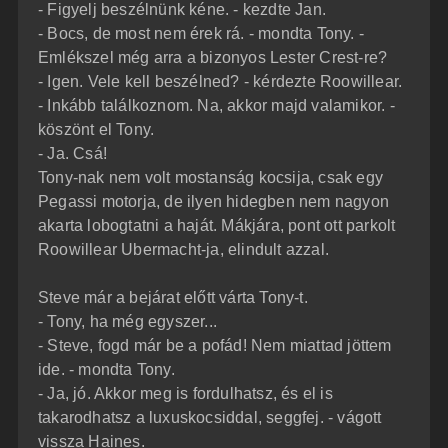
- Figyelj beszélnünk kéne. - kezdte Jan.
- Bocs, de most nem érek rá. - mondta Tony. -
Emlékszel még arra a bizonyos Lester Crest-re?
- Igen. Vele kell beszélned? - kérdezte Roowillear.
- Inkább találkoznom. Na, akkor majd valamikor. -
köszönt el Tony.
- Ja. Csá!
Tony-nak nem volt mostanság kocsija, csak egy
Pegassi motorja, de ilyen hidegben nem nagyon
akarta lobogtatni a haját. Mákjára, pont ott parkolt
Roowillear Ubermacht-ja, elindult azzal.
Steve már a bejárat előtt várta Tony-t.
- Tony, ha még egyszer...
- Steve, fogd már be a pofád! Nem miattad jöttem
ide. - mondta Tony.
- Ja, jó. Akkor meg is fordulhatsz, és el is
takarodhatsz a luxuskocsiddal, seggfej. - vágott
vissza Haines.