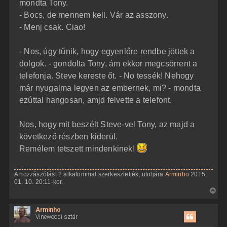
mondta Tony.
- Bocs, de mennem kell. Vár az asszony.
- Menj csak. Ciao!
- Nos, úgy tűnik, hogy egyenlőre rendbe jöttek a
dolgok. - gondolta Tony, ám ekkor megcsörrent a
telefonja. Steve kereste őt. - No tessék! Nehogy
már nyugalma legyen az embernek, mi? - mondta
ezúttal hangosan, amjd felvette a telefont.
Nos, hogy mit beszélt Steve-vel Tony, az majd a
következő részben kiderül.
Remélem tetszett mindenkinek!
A hozzászólást 2 alkalommal szerkesztették, utoljára
Arminho
2015.
01. 10. 20:11-kor.
V
i
Arminho
s
Vinewoodi sztár
s