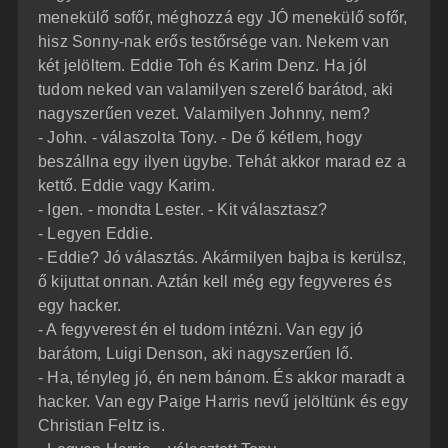
menekülő sofőr, méghozzá egy JÓ menekülő sofőr,
hisz Sonny-nak erős testőrsége van. Nekem van
két jelöltem. Eddie Toh és Karim Denz. Ha jól
tudom neked van valamilyen szerelő barátod, aki
nagyszerűen vezet. Valamilyen Johnny, nem?
- John. - válaszolta Tony. - De ő kétlem, hogy
beszállna egy ilyen ügybe. Tehát akkor marad ez a
kettő. Eddie vagy Karim.
- Igen. - mondta Lester. - Kit választasz?
- Legyen Eddie.
- Eddie? Jó választás. Akármilyen bajba is kerülsz,
ő kijuttat onnan. Aztán kell még egy fegyveres és
egy hacker.
- A fegyverest én el tudom intézni. Van egy jó
barátom, Luigi Denson, aki nagyszerűen lő.
- Ha, tényleg jó, én nem bánom. És akkor maradt a
hacker. Van egy Paige Harris nevű jelöltünk és egy
Christian Feltz is.