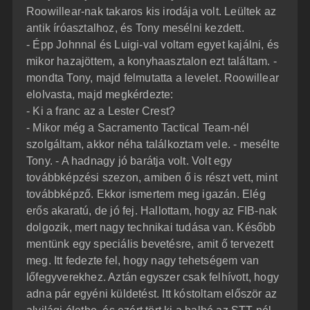
Roowillear-nak takaros kis irodája volt. Leültek az
antik íróasztalhoz, és Tony mesélni kezdett.
- Épp Johnnal és Luigi-val voltam egyet kajálni, és
mikor hazajöttem, a konyhaasztalon ezt találtam. -
mondta Tony, majd felmutatta a levelet. Roowillear
elolvasta, majd megkérdezte:
- Ki a franc az a Lester Crest?
- Mikor még a Sacramento Tactical Team-nél
szolgáltam, akkor néha találkoztam vele. - mesélte
Tony. - A hadnagy jó barátja volt. Volt egy
továbbképzési szezon, amiben ő is részt vett, mint
továbbképző. Ekkor ismertem meg igazán. Elég
erős akaratú, de jó fej. Hallottam, hogy az FIB-nak
dolgozik, mert nagy technikai tudása van. Később
mentünk egy speciális bevetésre, amit ő tervezett
meg. Itt fedezte fel, hogy nagy tehetségem van
lőfegyverekhez. Aztán egyszer csak felhívott, hogy
adna pár egyéni küldetést. Itt kóstoltam először az