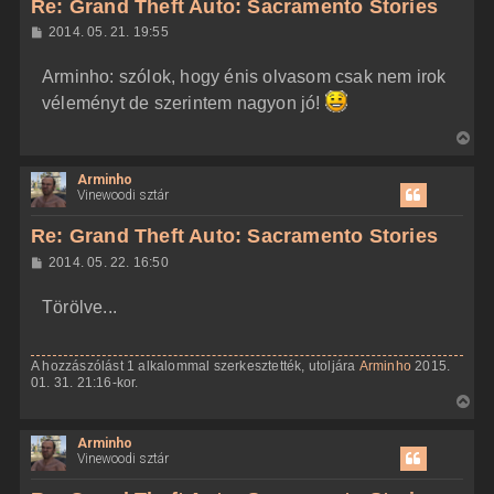
Re: Grand Theft Auto: Sacramento Stories
a
H
2014. 05. 21. 19:55
a
o
z
t
Arminho: szólok, hogy énis olvasom csak nem irok
z
e
á
véleményt de szerintem nagyon jó!
t
s
z
e
V
ó
j
l
i
á
é
Arminho
s
s
r
Vinewoodi sztár
s
e
z
Re: Grand Theft Auto: Sacramento Stories
a
H
2014. 05. 22. 16:50
a
o
z
t
Törölve...
z
e
á
t
s
z
e
A hozzászólást 1 alkalommal szerkesztették, utoljára
Arminho
2015.
ó
j
01. 31. 21:16-kor.
l
á
V
é
s
i
r
Arminho
s
e
Vinewoodi sztár
s
z