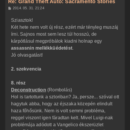
Re: Grand Theft Auto: Sacramento Stories
a
H
2014. 05. 31. 21:24
a
o
z
t
Sziasztok!
z
e
á
Két hete nem volt új rész, ezért már tényleg muszáj
t
s
z
írni. Sajnos most sem lesz túl hosszú, de
e
ó
j
l
kárpótlásul megpróbálok kiadni holnap egy
á
é
assassnin mellékküédetést
.
s
r
Jó olvasgatást!
e
2. szekvencia
8. rész
Deconstruction
(Rombolás)
Hol is tartottunk a sztoriban? Ja, persze... szóval ott
hagytuk abba, hogy az éjszaka közepén elindult
haza főhősünk. Nem is volt semmi probléma,
reggel viszont igen fáradtan kelt. Mivel Luigi-nak
problémája adódott a Vangelico ékszerüzlet