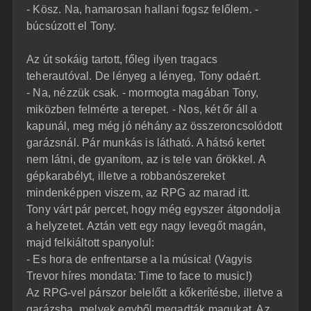
- Kösz. Na, hamarosan hallani fogsz felőlem. -
búcsúzott el Tony.
Az út sokáig tartott, főleg ilyen tragacs
teherautóval. De lényeg a lényeg, Tony odaért.
- Na, nézzük csak. - mormogta magában Tony,
miközben felmérte a terepet. - Nos, két őr áll a
kapunál, meg még jó néhány az összeroncsolódott
garázsnál. Pár munkás is látható. A hátsó kertet
nem látni, de gyanítom, az is tele van őrökkel. A
gépkarabélyt, illetve a robbanószereket
mindenképpen viszem, az RPG az marad itt.
Tony várt pár percet, hogy még egyszer átgondolja
a helyzetet. Aztán vett egy nagy levegőt magán,
majd felkiáltott spanyolul:
- Es hora de enfrentarse a la música! (Vagyis
Trevor híres mondata: Time to face to music!)
Az RPG-vel párszor belelőtt a kőkerítésbe, illetve a
garázsba, melyek egyből megadták magukat. Az