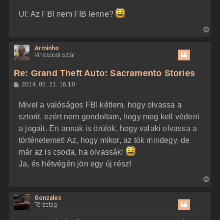
e
UI: Az FBI nem FIB lenne?
V
i
Arminho
s
Vinewoodi sztár
s
z
Re: Grand Theft Auto: Sacramento Stories
a
H
2014. 05. 21. 16:10
a
o
z
t
Mivel a valóságos FBI kétlem, hogy olvassa a
z
e
á
sztorit, ezért nem gondoltam, hogy meg kell védeni
t
s
z
a jogait. Én annak is örülök, hogy valaki olvassa a
e
ó
j
l
történetemet! Az, hogy mikor, az tök mindegy, de
á
é
már az is csoda, ha olvassák!
s
r
Ja, és hétvégén jön egy új rész!
e
V
i
Gonzales
s
Törzstag
s
z