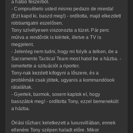
a hátsó fészerből.
- Compruébelo usted mismo pedazo de mierda!
(Ezt kapd ki, baszd meg!) - ordította, majd elkezdett
robbantgatni eszelősen.
Tony szívélyesen viszonozta a tüzet. Pár perc
múlva a rendőrök is kiértek, illetve a TV is
megjelent.
- Jelenleg nem tudni, hogy mi folyik a telken, de a
Sacramento Tactical Team most hatol be a házba. -
ismertette a szituációt a riporter.
Tony-nak kezdett kifogyni a lőszere, és a
problémák csak jöttek, ugyanis a kommandósok
rátaláltak.
- Gyertek, barmok, sosem kaptok el, hogy
basszátok meg! - ordította Tony, ezzel bemenekült
a házba.
Óriási tűzharc keletkezett a luxusvillában, ennek
ellenére Tony szépen haladt előre. Mikor