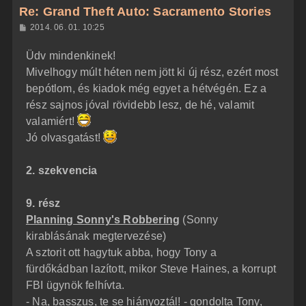
z
Re: Grand Theft Auto: Sacramento Stories
a
H
2014. 06. 01. 10:25
a
o
z
t
Üdv mindenkinek!
z
e
á
Mivelhogy múlt héten nem jött ki új rész, ezért most
t
s
z
bepótlom, és kiadok még egyet a hétvégén. Ez a
e
ó
j
l
rész sajnos jóval rövidebb lesz, de hé, valamit
á
é
valamiért!
s
r
Jó olvasgatást!
e
2. szekvencia
9. rész
Planning Sonny's Robbering
(Sonny
kirablásának megtervezése)
A sztorit ott hagytuk abba, hogy Tony a
fürdőkádban lazított, mikor Steve Haines, a korrupt
FBI ügynök felhívta.
- Na, basszus, te se hiányoztál! - gondolta Tony,