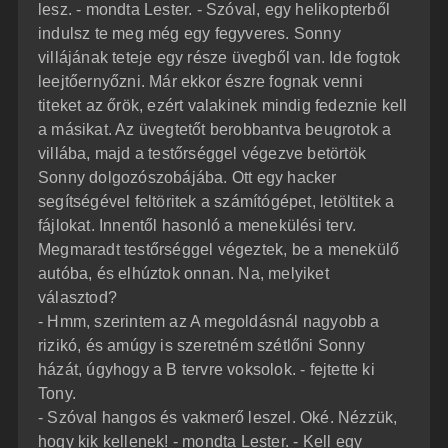
lesz. - mondta Lester. - Szóval, egy helikopterből
indulsz te meg még egy fegyveres. Sonny
villájának teteje egy része üvegből van. Ide fogtok
leejtőernyőzni. Már ekkor észre fognak venni
titeket az őrök, ezért valakinek mindig fedeznie kell
a másikat. Az üvegtetőt berobbantva beugrotok a
villába, majd a testőrséggel végezve betörtök
Sonny dolgozószobájába. Ott egy hacker
segítségével feltöritek a számítógépet, letöltitek a
fájlokat. Innentől hasonló a menekülési terv.
Megmaradt testőrséggel végeztek, be a menekülő
autóba, és elhúztok onnan. Na, melyiket
választod?
- Hmm, szerintem az A megoldásnál nagyobb a
rizikó, és amúgy is szeretném szétlőni Sonny
házát, úgyhogy a B tervre voksolok. - fejtette ki
Tony.
- Szóval hangos és vakmerő leszel. Oké. Nézzük,
hogy kik kellenek! - mondta Lester. - Kell egy