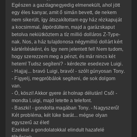
Egészen a gazdagnegyedig elmenekült, ahol jött
egy éles kanyar, amit ő simán bevett, de nekem
nem sikerült, így átszakítottam egy ház rézkapuját
a kocsimmal, átpördültem, majd a garázskaput
betolva nekiütköztem a tíz millió dolláros Z-Type-
nak. Nos, a ház tulajdonosa négymillió dollárt kért
kártérítésként, és így nem jelentett fel! Nem tudom,
hogy szerezzem meg a pénzt, és már nincs két
hetem! Tudsz segíteni? - kérdezte esedezve Luigi.
- Hajjaj... bravó Luigi, bravó! - szólt gúnyosan Tony.
- Figyelj, megpróbálok segíteni, de sok dolgom
van.
- Ó, köszi! Akkor gyere át holnap délután! Cső! -
mondta Luigi, majd letette a telefont.
- Baszki! - gondolta magában Tony. - Nagyszerű!
Két probléma, két lüke barát... mégse olyan
egyszerű az élet!
Ezekkel a gondolatokkal elindult hazafelé