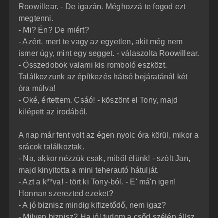
Roowillear. - De igazán. Méghozzá te fogod ezt
megtenni.
- Mi? Én? De miért?
- Azért, mert te vagy az egyetlen, akit még nem
ismer úgy, mint egy segget. - válaszolta Roowillear.
- Összedobok valami kis romboló eszközt.
Találkozzunk az építkezés hátsó bejáratánál két
óra múlva!
- Oké, értettem. Csáó! - köszönt el Tony, majd
kilépett az irodából.
A nap már fent volt az égen nyolc óra körül, mikor a
srácok találkoztak.
- Na, akkor nézzük csak, miből élünk! - szólt Jan,
majd kinyitotta a mini teherautó hátulját.
- Azt a k**va! - tört ki Tony-ból. - E' má'n igen!
Honnan szerezted ezeket?
- A jó biznisz mindig kifizetődő, nem igaz?
- Milyen biznisz? Ha jól tudom a csőd szélén állsz.