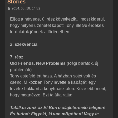
Stories
H
2014. 05. 18. 14:52
o
z
Eljött a hétvége, új rész következik... most kiderül,
z
á
hogy milyen üzenetet kapott Tony, illetve érdekes
s
z
fordulatok jönnek a történetben.
ó
l
á
2. szekvencia
s
7. rész
Old Friends, New Problems
(Régi barátok, új
problémák)
Tony estefelé ért haza. A házban sötét volt és
csend. Miközben Tony levette a kabátját, egy
levélre bukkant a konyhaasztalon. Közelebb ment,
hogy megnézze. Ezt találta rajta:
Találkozzunk az El Burro olajkitermelő telepen!
És tudod: Figyeld, ki van mögötted! Vagy te