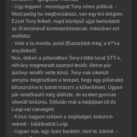
- Úgy legyen! - mosolygott Tony véres pofával. -
Most pedig ha megbocsátasz, van egy kis dolgom.
Ezzel Tony felkelt, majd középső ujjal bemutatott
az őt körülvevő kommandósoknak, miközben ezt
ordította:
- Vete a la mierda, puta! (Basszátok meg, a k**va
anyátokat!)
Nos, ebben a pillanatban Tony-t több tucat STT-s,
néhány megmaradt spanyol testőr, illetve pár
autónyi rendőr vette körül. Tony-nak sikerült
annyira megtisztítani a terepet, hogy egy pillanatot
kihasználva ki tudott mászni a kőkerítésen. Ugyan
pár rendőrautó még üldözte, de ezeket gyorsan
sikerült leráznia. Délután már a kádjában ült és
Luigi-val csevegett.
- Köszi nagyon szépen a segítséget, tartozom
neked! - hálálkodott Luigi.
- Ugyan már, egy ilyen barátért, mint te, bármit. -