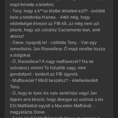
majd felvette a telefont.
- Tony, hogy a k**va életbe tehetted ezt?! - üvöltött
bele a telefonba Haines. - Attól még, hogy
védettséget élvezel az FIB-től, az még nem azt
jelenti, hogy azt csinálsz Sacramento-ban, amit
akarsz!
- Steve, nyugodj le! - csitította Tony. - Van egy
ismerősöm, Jan Roowillear. Ő majd rendbe hozza
a dolgokat.
- Ó, Roowillear? A nagy maffiavezér? Na ne
szórakozz velem! Te hülyébb vagy, mint
gondoltam! - tombolt az FIB ügynök.
- Maffiavezér? Miről beszélsz? - értetlenkedett
Tony.
- Ó, hogy te ilyen kis naiv senkiházi vagy! Jan
éppen arra készül, hogy átvegye az uralmat a kis
Elit Maffiáddal együtt a Macedon Maffiánál. -
magyarázta Steve.