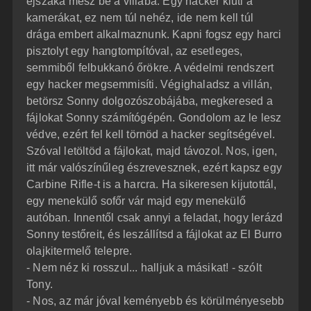
éjszaka mész be a villába. Egy hacker kiüti a
kamerákat, ez nem túl nehéz, ide nem kell túl
drága embert alkalmaznunk. Kapni fogsz egy harci
pisztolyt egy hangtompítóval, az esetleges,
semmiből felbukkanó őrökre. A védelmi rendszert
egy hacker megsemmisíti. Végighaladsz a villán,
betörsz Sonny dolgozószobájába, megkeresed a
fájlokat Sonny számítógépén. Gondolom az le lesz
védve, ezért fel kell törnöd a hacker segítségével.
Szóval letöltöd a fájlokat, majd távozol. Nos, igen,
itt már valószínűleg észrevesznek, ezért kapsz egy
Carbine Rifle-t is a harcra. Ha sikeresen kijutottál,
egy menekülő sofőr vár majd egy menekülő
autóban. Innentől csak annyi a feladat, hogy lerázd
Sonny testőreit, és leszállítsd a fájlokat az El Burro
olajkitermelő telepre.
- Nem néz ki rosszul... halljuk a másikat! - szólt
Tony.
- Nos, az már jóval keményebb és körülményesebb