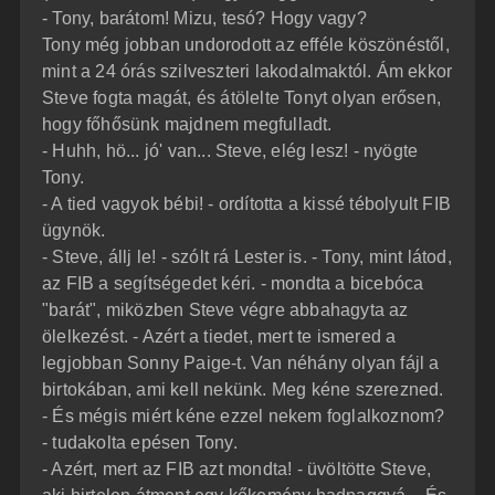
- Tony, barátom! Mizu, tesó? Hogy vagy?
Tony még jobban undorodott az efféle köszönéstől,
mint a 24 órás szilveszteri lakodalmaktól. Ám ekkor
Steve fogta magát, és átölelte Tonyt olyan erősen,
hogy főhősünk majdnem megfulladt.
- Huhh, hö... jó' van... Steve, elég lesz! - nyögte
Tony.
- A tied vagyok bébi! - ordította a kissé tébolyult FIB
ügynök.
- Steve, állj le! - szólt rá Lester is. - Tony, mint látod,
az FIB a segítségedet kéri. - mondta a bicebóca
"barát", miközben Steve végre abbahagyta az
ölelkezést. - Azért a tiedet, mert te ismered a
legjobban Sonny Paige-t. Van néhány olyan fájl a
birtokában, ami kell nekünk. Meg kéne szerezned.
- És mégis miért kéne ezzel nekem foglalkoznom?
- tudakolta epésen Tony.
- Azért, mert az FIB azt mondta! - üvöltötte Steve,