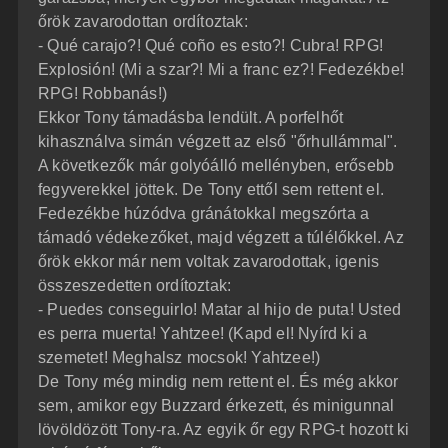
őrök zavarodottan ordítoztak:
- Qué carajo?! Qué coño es esto?! Cubra! RPG!
Explosión! (Mi a szar?! Mi a franc ez?! Fedezékbe!
RPG! Robbanás!)
Ekkor Tony támadásba lendült. A porfelhőt
kihasználva simán végzett az első "őrhullámmal".
A következők már golyóálló mellényben, erősebb
fegyverekkel jöttek. De Tony ettől sem rettent el.
Fedezékbe húzódva gránátokkal megszórta a
támadó védekezőket, majd végzett a túlélőkkel. Az
őrök ekkor már nem voltak zavarodottak, igenis
összeszedetten ordítoztak:
- Puedes conseguirlo! Matar al hijo de puta! Usted
es perra muerta! Yahtzee! (Kapd el! Nyírd ki a
szemetet! Meghalsz mocsok! Yahtzee!)
De Tony még mindig nem rettent el. És még akkor
sem, amikor egy Buzzard érkezett, és minigunnal
lövöldözött Tony-ra. Az egyik őr egy RPG-t hozott ki