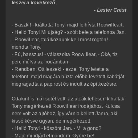
leszel a következő.
- Lester Crest
- Baszki! - kiáltotta Tony, majd felhívta Roowilleart.
- Helló Tony! Mi újság? - szólt bele a telefonba Jan.
- Roowillear, találkoznunk kell most rögtön! -
mondta Tony.
- Fú, basszus! - válaszolta Roowillear. - Oké, tíz
perc múlva az irodámban.
- Rendben. Ott leszek! - ezzel Tony letette a
telefont, majd magára húzta előbb levetett kabátját,
megragadta a papirost és indult az építkezésre.
Odakint is már sötét volt, az utcák teljesen kihaltak.
Tony megérkezett Roowillear irodájához. Kulcsa
nem volt az ajtóhoz, így várnia kellett Janra, aki
kissé késve ugyan, de megérkezett.
- Helló Tony! - köszönt Jan. - Mi a gond?
- Majd mindjárt elmondom. Gyere be!