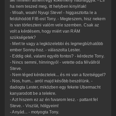
aki hirtelen átment egy kőkemény hadnaggyá. - És
ha nem teszed meg, itt helyben kinyírlak!
- Woah, woah! Nyugi Steve! - higgasztotta le a
feldühödött FIB-ost Tony. - Megteszem, hisz nekem
is van törleszteni valóm vele szemben. Csak az
volt a kérdésem, hogy miért van RÁM
szükségetek?
- Mert te vagy a legközelebbi és legmegbízhatóbb
ember Sonny-hoz. - válaszolta Lester.
- Eddig oké, valami egyéb fontos? - kérdezte Tony.
- Nincs semmi, hímringyó! - vetette oda félvállról
Steve.
- Nem téged kérdeztelek... és mi van a fizetséggel?
- Nos, hum... arról majd később beszélünk. -
dadogta Lester, miközben egy fekete Ubermacht
kanyarodott be a telekre.
- Azt hiszem ez az én fuvarom lesz. - pattant fel
Steve. - Viszlát, hölgyeim!
- Anyád... - motyogta Tony.