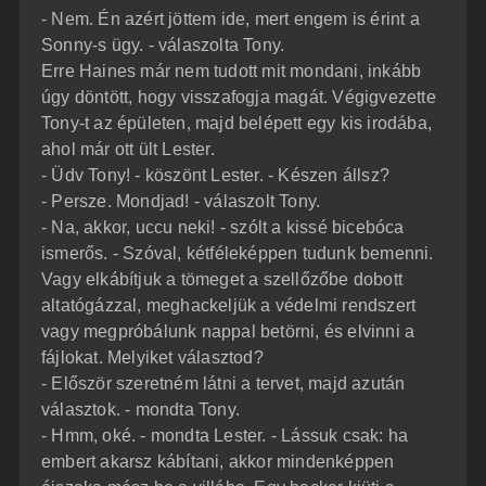
- Nem. Én azért jöttem ide, mert engem is érint a
Sonny-s ügy. - válaszolta Tony.
Erre Haines már nem tudott mit mondani, inkább
úgy döntött, hogy visszafogja magát. Végigvezette
Tony-t az épületen, majd belépett egy kis irodába,
ahol már ott ült Lester.
- Üdv Tony! - köszönt Lester. - Készen állsz?
- Persze. Mondjad! - válaszolt Tony.
- Na, akkor, uccu neki! - szólt a kissé bicebóca
ismerős. - Szóval, kétféleképpen tudunk bemenni.
Vagy elkábítjuk a tömeget a szellőzőbe dobott
altatógázzal, meghackeljük a védelmi rendszert
vagy megpróbálunk nappal betörni, és elvinni a
fájlokat. Melyiket választod?
- Először szeretném látni a tervet, majd azután
választok. - mondta Tony.
- Hmm, oké. - mondta Lester. - Lássuk csak: ha
embert akarsz kábítani, akkor mindenképpen