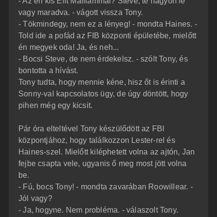
- Az én kis Elit Maffiámmal? Steve, te nagyon le
vagy maradva. - vágott vissza Tony.
- Tökmindegy, nem ez a lényeg! - mondta Haines. -
Told ide a pofád az FIB központi épületébe, mielőtt
én megyek oda! Ja, és neh...
- Bocsi Steve, de nem érdekelsz. - szólt Tony, és
bontotta a hívást.
Tony tudta, hogy mennie kéne, hisz őt is érinti a
Sonny-val kapcsolatos ügy, de úgy döntött, hogy
pihen még egy kicsit.
Pár óra elteltével Tony készülődött az FBI
központjához, hogy találkozzon Lester-rel és
Haines-szel. Mielőtt kiléphetett volna az ajtón, Jan
fejbe csapta vele, ugyanis ő meg most jött volna
be.
- Fú, bocs Tony! - mondta zavarában Roowillear. -
Jól vagy?
- Ja, hogyne. Nem probléma. - válaszolt Tony.