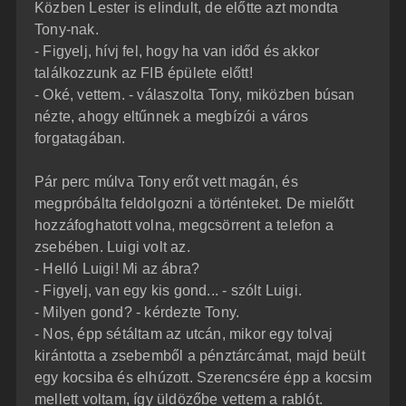
Közben Lester is elindult, de előtte azt mondta
Tony-nak.
- Figyelj, hívj fel, hogy ha van időd és akkor
találkozzunk az FIB épülete előtt!
- Oké, vettem. - válaszolta Tony, miközben búsan
nézte, ahogy eltűnnek a megbízói a város
forgatagában.
Pár perc múlva Tony erőt vett magán, és
megpróbálta feldolgozni a történteket. De mielőtt
hozzáfoghatott volna, megcsörrent a telefon a
zsebében. Luigi volt az.
- Helló Luigi! Mi az ábra?
- Figyelj, van egy kis gond... - szólt Luigi.
- Milyen gond? - kérdezte Tony.
- Nos, épp sétáltam az utcán, mikor egy tolvaj
kirántotta a zsebemből a pénztárcámat, majd beült
egy kocsiba és elhúzott. Szerencsére épp a kocsim
mellett voltam, így üldözőbe vettem a rablót.