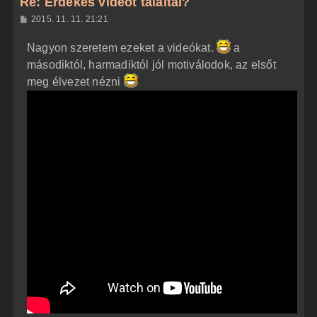
Re: Érdekes videót találtál?
a
H
2015. 11. 11. 21:21
a
o
z
t
Nagyon szeretem ezeket a videókat.
a
z
e
á
másodiktól, harmadiktól jól motiválodok, az elsőt
t
s
z
meg élvezet nézni
e
ó
j
l
á
é
s
r
e