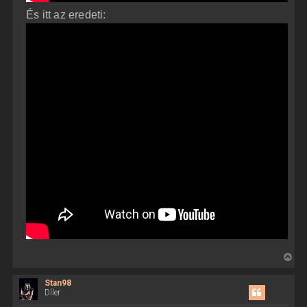
És itt az eredeti:
V
i
Stan98
s
Díler
s