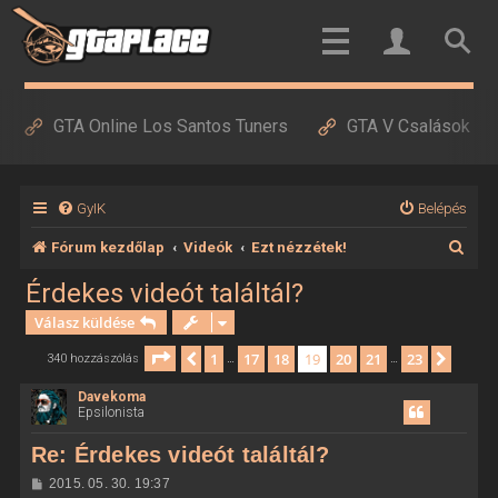
GTA Online Los Santos Tuners
GTA V Csalások
GyIK
Belépés
K
Fórum kezdőlap
Videók
Ezt nézzétek!
e
Érdekes videót találtál?
r
Válasz küldése
e
Oldal:
19
/
23
1
17
18
19
20
21
23
Előző
Követ
340 hozzászólás
…
…
s
Davekoma
é
Epsilonista
s
Re: Érdekes videót találtál?
H
2015. 05. 30. 19:37
o