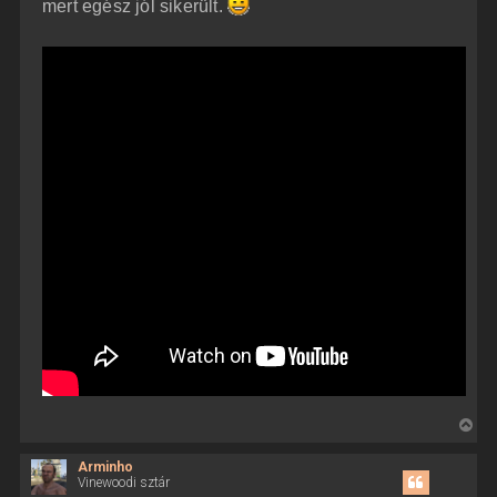
mert egész jól sikerült.
e
V
i
Arminho
s
Vinewoodi sztár
s