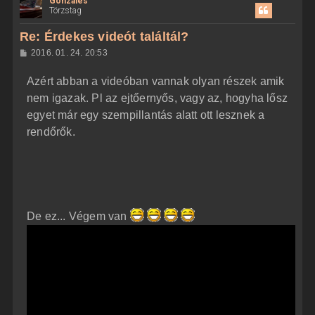
Gonzales
s
Törzstag
s
z
Re: Érdekes videót találtál?
a
H
2016. 01. 24. 20:53
a
o
z
t
Azért abban a videóban vannak olyan részek amik
z
e
á
nem igazak. Pl az ejtőernyős, vagy az, hogyha lősz
t
s
z
egyet már egy szempillantás alatt ott lesznek a
e
ó
j
l
rendőrők.
á
é
s
r
e
De ez... Végem van