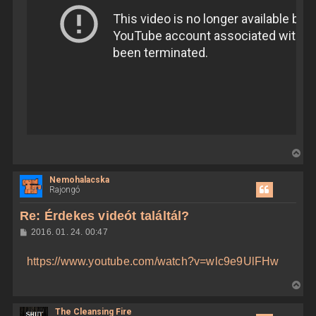
V
i
Nemohalacska
s
Rajongó
s
z
Re: Érdekes videót találtál?
a
H
2016. 01. 24. 00:47
a
o
z
t
https://www.youtube.com/watch?v=wlc9e9UlFHw
z
e
á
t
s
V
z
e
i
ó
j
l
The Cleansing Fire
s