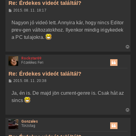
z
Re: Érdekes videót találtál?
a
H
2015. 08. 11. 18:17
a
o
z
t
Nagyon jó videó lett. Annyira kár, hogy nincs Editor
z
e
á
prev-gen változatokhoz. Ilyenkor mindig irigykedek
t
s
z
a PC tulajokra.
e
ó
j
l
V
á
é
s
i
r
Rockstar69
s
e
Főzelékes Feri
s
z
Re: Érdekes videót találtál?
a
H
2015. 08. 11. 20:38
a
o
z
t
Ja, én is. De majd jön current-genre is. Csak hát az
z
e
á
sincs
t
s
z
e
V
ó
j
l
i
á
é
Gonzales
s
s
r
Törzstag
s
e
z