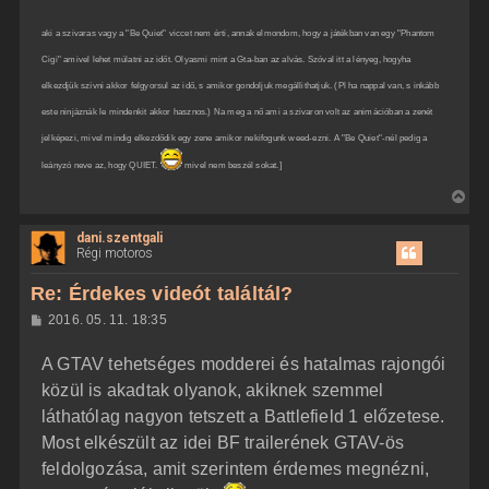
aki a szivaras vagy a "Be Quiet" viccet nem érti, annak elmondom, hogy a játékban van egy "Phantom
Cigi" amivel lehet múlatni az időt. Olyasmi mint a Gta-ban az alvás. Szóval itt a lényeg, hogyha
elkezdjük szívni akkor felgyorsul az idő, s amikor gondoljuk megállithatjuk. (Pl ha nappal van, s inkább
este ninjáznák le mindenkit akkor hasznos.) Na meg a nő ami a szivaron volt az animációban a zenét
jelképezi, mivel mindig elkezdődik egy zene amikor nekifogunk weed-ezni. A "Be Quiet"-nél pedig a
leányzó neve az, hogy QUIET.
mivel nem beszél sokat.]
V
i
dani.szentgali
s
Régi motoros
s
z
Re: Érdekes videót találtál?
a
H
2016. 05. 11. 18:35
a
o
z
t
A GTAV tehetséges modderei és hatalmas rajongói
z
e
á
közül is akadtak olyanok, akiknek szemmel
t
s
z
láthatólag nagyon tetszett a Battlefield 1 előzetese.
e
ó
j
l
Most elkészült az idei BF trailerének GTAV-ös
á
é
feldolgozása, amit szerintem érdemes megnézni,
s
r