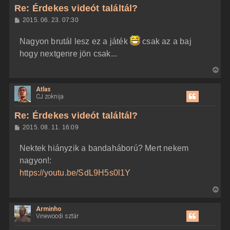
z
Re: Érdekes videót találtál?
a
H
2015. 06. 23. 07:30
a
o
z
t
Nagyon brutál lesz ez a játék
csak az a baj
z
e
á
hogy nextgenre jön csak...
t
s
z
e
V
ó
j
l
i
á
é
Atlas
s
s
r
CJ zoknija
s
e
z
Re: Érdekes videót találtál?
a
H
2015. 08. 11. 16:09
a
o
z
t
Nektek hiányzik a bandaháború? Mert nekem
z
e
á
nagyon!:
t
s
z
https://youtu.be/SdL9H5s0l1Y
e
ó
j
l
V
á
é
s
i
r
Arminho
s
e
Vinewoodi sztár
s