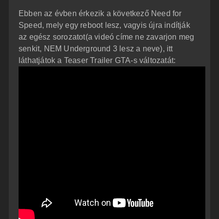
z
Ebben az évben érkezik a következő Need for
z
á
Speed, mely egy reboot lesz, vagyis újra indítják
s
z
az egész sorozatot(a videó címe ne zavarjon meg
ó
l
senkit, NEM Underground 3 lesz a neve), itt
á
láthatjátok a Teaser Trailer GTA-s változatát:
s