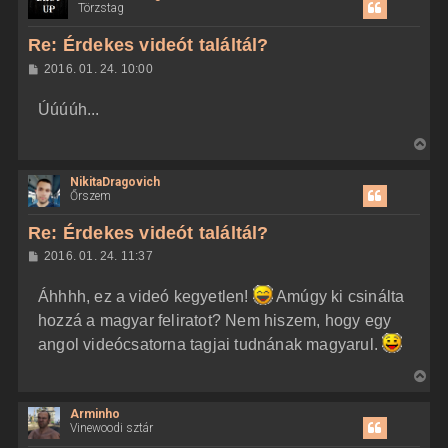
á
Törzstag
é
s
s
r
z
Re: Érdekes videót találtál?
e
a
H
2016. 01. 24. 10:00
a
o
z
t
Úúúúh...
z
e
á
t
s
V
z
e
i
ó
j
l
NikitaDragovich
s
á
Őrszem
é
s
s
r
z
Re: Érdekes videót találtál?
e
a
H
2016. 01. 24. 11:37
a
o
z
t
Áhhhh, ez a videó kegyetlen!
Amúgy ki csinálta
z
e
á
hozzá a magyar feliratot? Nem hiszem, hogy egy
t
s
z
angol videócsatorna tagjai tudnának magyarul.
e
ó
j
l
V
á
é
s
i
r
Arminho
s
e
Vinewoodi sztár
s