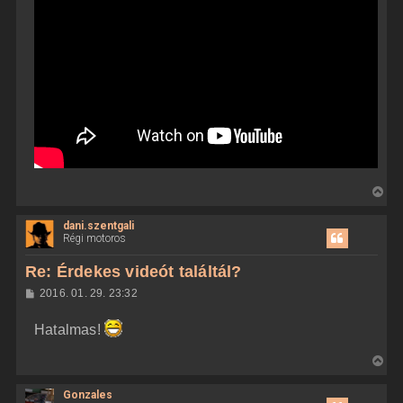
V
i
dani.szentgali
s
Régi motoros
s
z
Re: Érdekes videót találtál?
a
H
2016. 01. 29. 23:32
a
o
z
t
Hatalmas!
z
e
á
t
s
V
z
e
i
ó
j
l
Gonzales
s