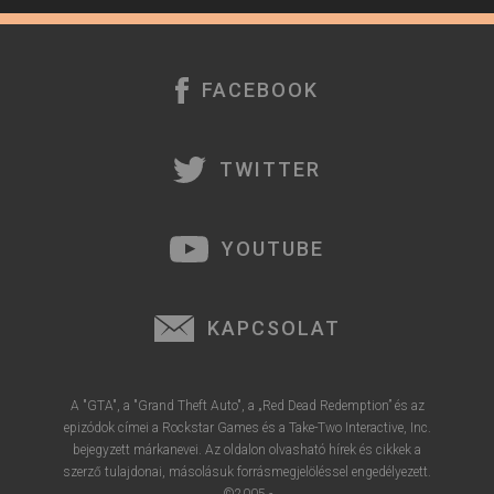
é
r
e
FACEBOOK
TWITTER
YOUTUBE
KAPCSOLAT
A "GTA", a "Grand Theft Auto", a „Red Dead Redemption” és az
epizódok címei a Rockstar Games és a Take-Two Interactive, Inc.
bejegyzett márkanevei. Az oldalon olvasható hírek és cikkek a
szerző tulajdonai, másolásuk forrásmegjelöléssel engedélyezett.