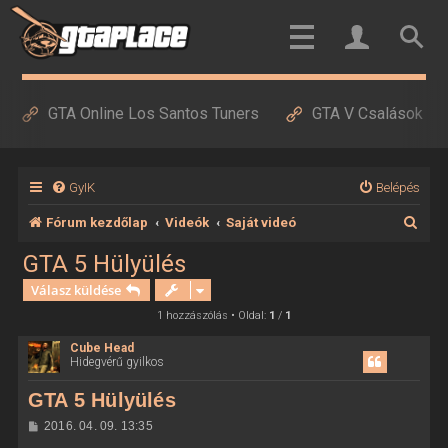
GTA Online Los Santos Tuners
GTA V Csalások
GyIK
Belépés
K
Fórum kezdőlap
Videók
Saját videó
e
GTA 5 Hülyülés
r
Válasz küldése
e
1 hozzászólás • Oldal:
1
/
1
s
Cube Head
Hidegvérű gyilkos
é
s
GTA 5 Hülyülés
H
2016. 04. 09. 13:35
o