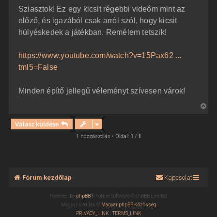
z
Sziasztok! Ez egy kicsit régebbi videóm mint az
z
á
előző, és igazából csak arról szól, hogy kicsit
s
z
hülyéskedek a játékban. Remélem tetszik!
ó
l
á
https://www.youtube.com/watch?v=15Pax62 ...
s
tml5=False
Minden építő jellegű véleményt szívesen várok!
V
i
Válasz küldése
s
s
1 hozzászólás • Oldal:
1
/
1
z
a
a
t
Fórum kezdőlap
Kapcsolat
e
t
Powered by
phpBB
® Forum Software © phpBB Limited
e
Magyar fordítás ©
Magyar phpBB Közösség
j
PRIVACY_LINK
|
TERMS_LINK