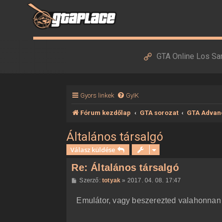
GTA Online Los Sa
Gyors linkek
GyIK
Fórum kezdőlap
GTA sorozat
GTA Advan
Általános társalgó
Válasz küldése
Re: Általános társalgó
H
Szerző:
totyak
»
2017. 04. 08. 17:47
o
z
Emulátor, vagy beszerezted valahonnan
z
á
s
z