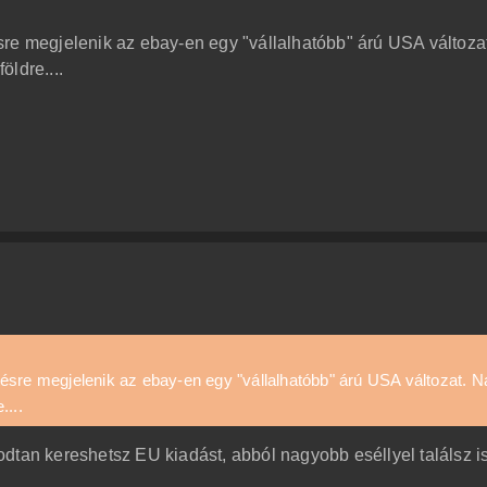
re megjelenik az ebay-en egy "vállalhatóbb" árú USA változat
ldre....
ésre megjelenik az ebay-en egy "vállalhatóbb" árú USA változat. N
....
dtan kereshetsz EU kiadást, abból nagyobb eséllyel találsz is