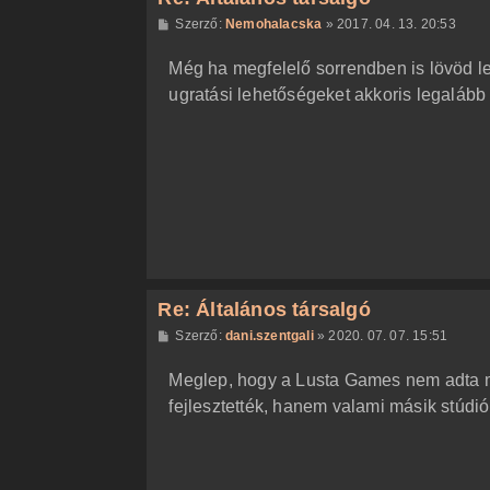
H
Szerző:
Nemohalacska
»
2017. 04. 13. 20:53
o
z
Még ha megfelelő sorrendben is lövöd l
z
á
ugratási lehetőségeket akkoris legalább 
s
z
ó
l
á
s
Re: Általános társalgó
H
Szerző:
dani.szentgali
»
2020. 07. 07. 15:51
o
z
Meglep, hogy a Lusta Games nem adta még
z
á
fejlesztették, hanem valami másik stúdi
s
z
ó
l
á
s