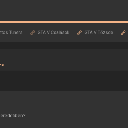
ntos Tuners
GTA V Csalások
GTA V Tőzsde
ce
 eredetiben?