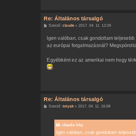
Re: Általános társalgó
H
Szerző:
claude
»
2017. 04. 11. 13:29
o
z
Igen valóban, csak gondoltam teljesebb a
z
á
az európai forgalmazásnál? Megspórolt
s
z
ó
l
Egyébként ez az amerikai nem hogy térké
á
s
Re: Általános társalgó
H
Szerző:
totyak
»
2017. 04. 11. 16:08
o
z
z
á
claude írta:
s
z
Igen valóban, csak gondoltam teljesebb
ó