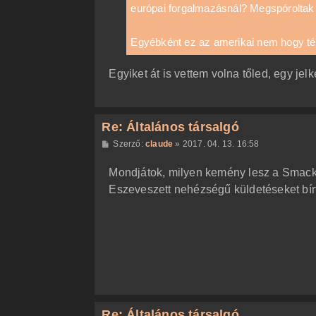
európai forgalmazásnál? Megspóroltak
l
á
s
Egyébként ez az amerikai nem hogy térk
Egyiket át is vettem volna tőled, egy je
Re: Általános társalgó
H
Szerző:
claude
»
2017. 04. 13. 16:58
o
z
Mondjátok, milyen kemény lesz a Smackd
z
á
Eszeveszett nehézségű küldetéseket bírt
s
z
ó
l
á
s
Re: Általános társalgó