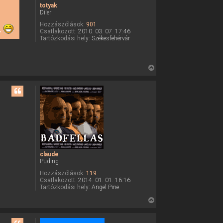
totyak
t
Díler
e
Hozzászólások:
901
j
é.
Csatlakozott:
2010. 03. 07. 17:46
é
Tartózkodási hely:
Székesfehérvár
r
e
V
i
s
s
z
a
a
t
e
claude
t
Puding
e
Hozzászólások:
119
j
Csatlakozott:
2014. 01. 01. 16:16
Tartózkodási hely:
Angel Pine
é
r
V
e
i
s