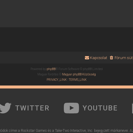
Kapcsolat
Fórum süti
Powered by
phpBB
® Forum Software © phpBB Limited
Magyar fordítás ©
Magyar phpBB Közösség
PRIVACY_LINK
|
TERMS_LINK
TWITTER
YOUTUBE
ódok címei a Rockstar Games és a Take-Two Interactive, Inc. bejegyzett márkanevei. A