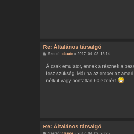
ó
l
á
s
Re: Általános társalgó
H
Szerző:
claude
»
2017. 04. 08. 18:14
o
z
Á csak emulator, ennek a résznek a besz
z
á
lesz szükség. Már ha az ember az amerik
s
z
nélkül vagy bontatlan 60 ezerért.
ó
l
á
s
Re: Általános társalgó
H
Szerző:
claude
»
2017. 04. 09. 20:25