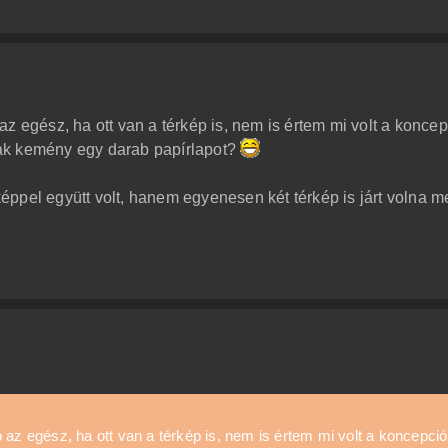
z egész, ha ott van a térkép is, nem is értem mi volt a koncep
ak kemény egy darab papírlapot?
ppel együtt volt, hanem egyenesen két térkép is járt volna me
 az egész, ha ott van a térkép is, nem is értem mi volt a koncepció