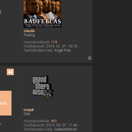
z
a
.
a
t
e
claude
t
Puding
e
Hozzászólások:
119
j
Csatlakozott:
2014. 01. 01. 16:16
Tartózkodási hely:
Angel Pine
é
r
V
e
i
s
s
z
a
a
t
aná,
e
totyak
t
Díler
e
Hozzászólások:
901
j
.
Csatlakozott:
2010. 03. 07. 17:46
é
Tartózkodási hely:
Székesfehérvár