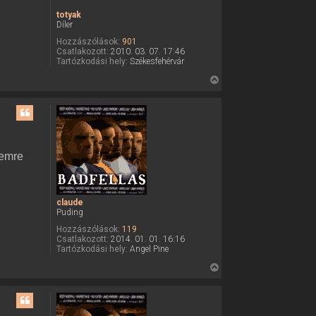
totyak
Díler
Hozzászólások:
901
Csatlakozott:
2010. 03. 07. 17:46
Tartózkodási hely:
Székesfehérvár
V
i
s
s
z
a
lemre
a
t
e
claude
t
Puding
e
Hozzászólások:
119
j
Csatlakozott:
2014. 01. 01. 16:16
Tartózkodási hely:
Angel Pine
é
r
V
e
i
s
s