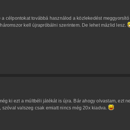
e a célpontokat továbbá használod a közlekedést meggyorsító
háromszor kell újrapróbálni szerintem. De lehet mázlid lesz.
 ki ezt a múltbéli játékát is újra. Bár ahogy olvastam, ezt 
ó, szóval valszeg csak emiatt nincs még 20x kiadva.