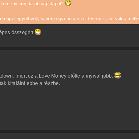
 kemény egy darab papírlapot?
éppel együtt volt, hanem egyenesen két térkép is járt volna mell
lképes összegért
own...mert ez a Love Money előtte annyival jobb.
ak kitalálni ebbe a részbe.