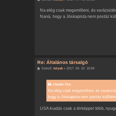
o
z
Na elég csak megemlíteni, és varázsütés
z
á
Naná, hogy a Jóskapista nem postáz külfö
s
z
ó
l
á
s
Re: Általános társalgó
H
Szerző:
totyak
»
2017. 04. 10. 16:06
o
z
z
á
claude írta:
s
z
Na elég csak megemlíteni, és varázsüt
ó
hogy a Jóskapista nem postáz külföldre
l
á
s
USA kiadás csak a térképpel több, nyugo