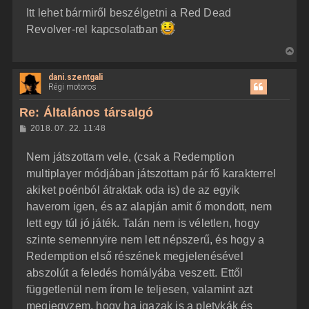
z
Itt lehet bármiről beszélgetni a Red Dead
z
á
Revolver-rel kapcsolatban
s
z
V
ó
l
i
á
dani.szentgali
s
s
Régi motoros
s
z
Re: Általános társalgó
a
H
2018. 07. 22. 11:48
a
o
z
t
Nem játszottam vele, (csak a Redemption
z
e
á
multiplayer módjában játszottam pár fő karakterrel
t
s
z
akiket poénból átraktak oda is) de az egyik
e
ó
j
l
haverom igen, és az alapján amit ő mondott, nem
á
é
lett egy túl jó játék. Talán nem is véletlen, hogy
s
r
szinte semennyire nem lett népszerű, és hogy a
e
Redemption első részének megjelenésével
abszolút a feledés homályába veszett. Ettől
függetlenül nem írom le teljesen, valamint azt
megjegyzem, hogy ha igazak is a pletykák és