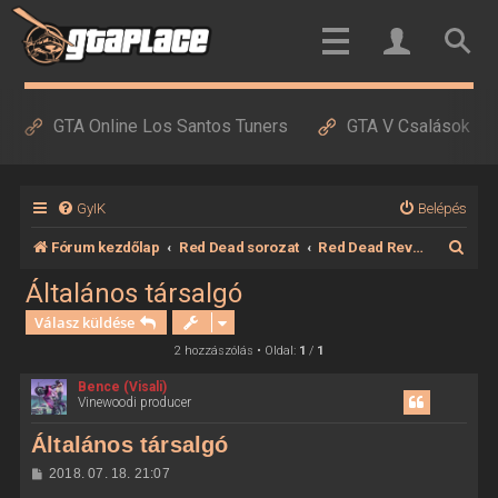
GTA Online Los Santos Tuners
GTA V Csalások
GyIK
Belépés
K
Fórum kezdőlap
Red Dead sorozat
Red Dead Revolver
e
Általános társalgó
r
Válasz küldése
e
2 hozzászólás • Oldal:
1
/
1
s
Bence (Visali)
Vinewoodi producer
é
s
Általános társalgó
H
2018. 07. 18. 21:07
o