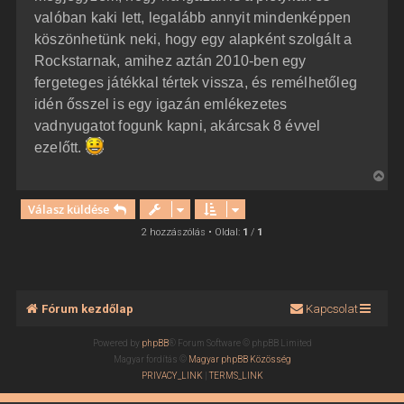
valóban kaki lett, legalább annyit mindenképpen
köszönhetünk neki, hogy egy alapként szolgált a
Rockstarnak, amihez aztán 2010-ben egy
fergeteges játékkal tértek vissza, és remélhetőleg
idén ősszel is egy igazán emlékezetes
vadnyugatot fogunk kapni, akárcsak 8 évvel
ezelőtt.
V
i
Válasz küldése
s
s
2 hozzászólás • Oldal:
1
/
1
z
a
a
t
Fórum kezdőlap
Kapcsolat
e
t
Powered by
phpBB
® Forum Software © phpBB Limited
e
Magyar fordítás ©
Magyar phpBB Közösség
j
PRIVACY_LINK
|
TERMS_LINK
é