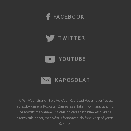
r
e
FACEBOOK
TWITTER
YOUTUBE
KAPCSOLAT
A "GTA", a "Grand Theft Auto", a „Red Dead Redemption” és az
epizódok címei a Rockstar Games és a Take-Two Interactive, Inc.
bejegyzett márkanevei. Az oldalon olvasható hírek és cikkek a
szerző tulajdonai, másolásuk forrásmegjelöléssel engedélyezett.
©2005 -