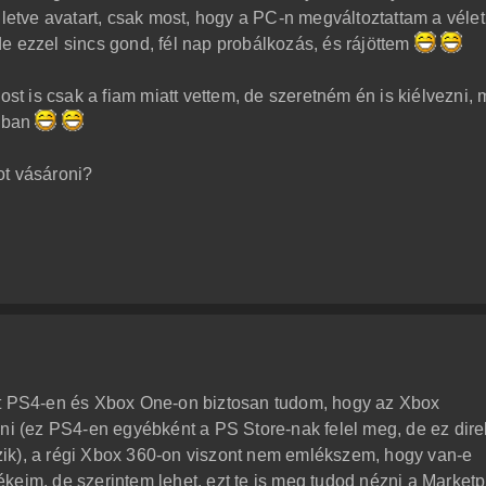
lletve avatart, csak most, hogy a PC-n megváltoztattam a vélet
, de ezzel sincs gond, fél nap probálkozás, és rájöttem
 is csak a fiam miatt vettem, de szeretném én is kiélvezni, 
mban
ot vásároni?
át PS4-en és Xbox One-on biztosan tudom, hogy az Xbox
lni (ez PS4-en egyébként a PS Store-nak felel meg, de ez dire
ik), a régi Xbox 360-on viszont nem emlékszem, hogy van-e
keim, de szerintem lehet, ezt te is meg tudod nézni a Market