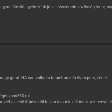
yon jólesik! Igyekszünk jó kis összetartó közösség lenni, se
nagy gond. HA van valhol a forumban már ilyen post, kérlek
get xbox360 rol.
ztél az elsö lépésektöl le van irva mit kell tenni. azt becsüle