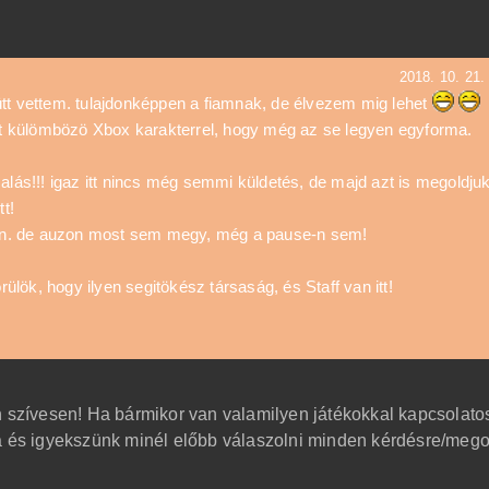
2018. 10. 21.
ütt vettem. tulajdonképpen a fiamnak, de élvezem mig lehet
töt külömbözö Xbox karakterrel, hogy még az se legyen egyforma.
salás!!! igaz itt nincs még semmi küldetés, de majd azt is megoldju
t!
n. de auzon most sem megy, még a pause-n sem!
lök, hogy ilyen segitökész társaság, és Staff van itt!
n szívesen! Ha bármikor van valamilyen játékokkal kapcsolato
ra és igyekszünk minél előbb válaszolni minden kérdésre/mego