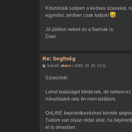
Köszönjük szépen a kedves szavakat, nag
egymást, amiben csak tudjuk!
Jó játékot neked és a fiadnak is;
Dani
Re: Segítség
H
Szerző:
akmo
»
2018. 10. 30. 13:11
o
z
Sziasztok!
z
á
s
z
Lehet butaságot kérdezek, de nekem ez 
ó
l
irányitsatok oda én nem találtam.
á
s
OnLINE bejelentkezéshez kérnék segitsé
Tudom van olyan oldal ahol, ha bejelentke
el is olvastam.