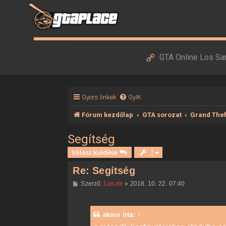
GTA Online Los Sa
Gyors linkek
GyIK
Fórum kezdőlap
GTA sorozat
Grand Thef
Segítség
Válasz küldése
Re: Segítség
H
Szerző:
Luszie
»
2018. 10. 22. 07:40
o
z
z
á
akmo
írta:
↑
s
z