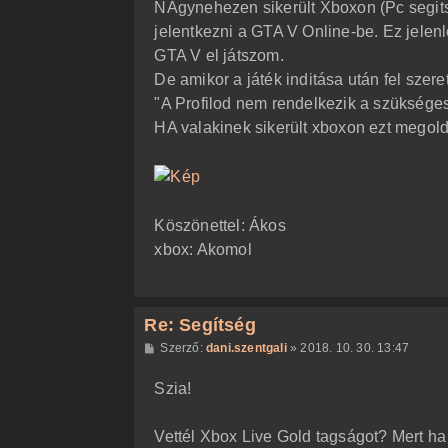
NAgynehezen sikerült Xboxon (Pc segitsé
jelentkezni a GTA V Online-be. Ez jelenle
GTA V el játszom.
De amikor a játék inditása után fel szer
"A Profilod nem rendelkezik a szüksége
HA valakinek sikerült xboxon ezt mego
Köszönettel: Ákos
xbox: Akomol
Re: Segítség
H
Szerző:
dani.szentgali
»
2018. 10. 30. 13:47
o
z
Szia!
z
á
s
z
Vettél Xbox Live Gold tagságot? Mert ha
ó