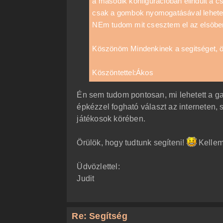
a második konfigurácioban elindult a c
ó
csak a gombok nyomogatásával lehetet
l
á
NEm tudom mit csesztem el az elsöbe
s
Köszönöm Mindenkinek a segitséget, örü
Köszöntettel:Ákos
Én sem tudom pontosan, mi lehetett a ga
épkézzel fogható választ az interneten,
játékosok körében.
Örülök, hogy tudtunk segíteni!
Kelleme
Üdvözlettel:
Judit
Re: Segítség