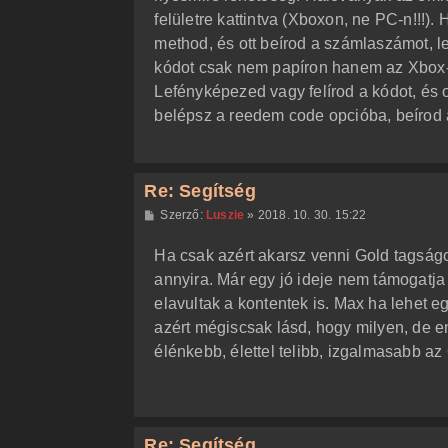
á
felületre kattintva (Xboxon, ne PC-n!!!
s
method, és ott beírod a számlaszámot, 
kódot csak nem papíron hanem az Xbox-
Lefényképezed vagy felírod a kódot, és 
belépsz a reedem code opcióba, beírod 
Re: Segítség
H
Szerző:
Luszie
»
2018. 10. 30. 15:22
o
z
Ha csak azért akarsz venni Gold tagságot
z
á
annyira. Már egy jó ideje nem támogatja 
s
z
elavultak a kontentek is. Max ha lehet e
ó
l
azért mégiscsak lásd, hogy milyen, de 
á
élénkebb, élettel telibb, izgalmasabb az
s
Re: Segítség