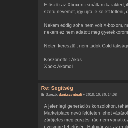
á
Elöször az Xboxon csináltam karaktert, i
s
z
szerü nevemet, igy ujra le kelett tölteni
ó
l
á
Nekem eddig soha nem volt X-boxom, most
s
nekem ez nem adatott meg gyerekkoro
Neten keresztül, nem tudok Gold takság
Köszönettel: Ákos
Xbox: Akomol
Re: Segítség
H
Szerző:
dani.szentgali
»
2018. 10. 30. 14:08
o
z
A jelenlegi generációs konzolokon, teh
z
á
Marketplace nevű felületen lehet vásáro
s
z
zárójeles megjegyzés, rád nem vonatkoz
ó
l
ilyesmire lehetőség. Haloványak az emlé