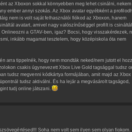
ként az Xboxon sokkal könnyebben meg lehet csinálni, nekem
hány ember annyi szokás. Az Xbox avatar egyébként a profilod
idáig nem is volt saját felhasználói fiókod az Xboxon, hanem
ináltál avatart, amivel nagy valószínűséggel profilt is csináltá
 Onlineozni a GTAV-ben, igaz? Bocsi, hogy visszakérdezek, 
yesmi, inkább magamat tesztelem, hogy középiskola óta nem
 én arra tippelnék, hogy nem mondták neked/nem jutott el hoz
zolokon csakis úgynevezett Xbox Live Gold tagsággal tudsz o
ltban tudsz megvenni kódkártya formájában, amit majd az Xbox
ontnál tudsz aktiválni. És ha lejár a megvásárolt tagságod,
int tudj online játszani.
szsövegértésed!!! Soha nem volt sem ilyen sem olyan fiokom.