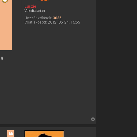
k
Luszie
Valedictorian
Hozzászólások:
3036
Csatlakozott:
2012. 06. 24. 16:55
rá
V
i
s