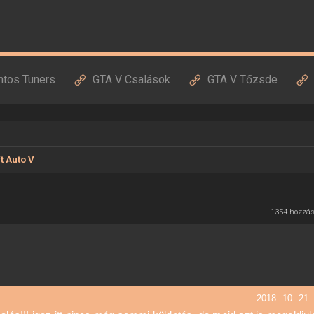
ntos Tuners
GTA V Csalások
GTA V Tőzsde
t Auto V
1354 hozzá
2018. 10. 21.