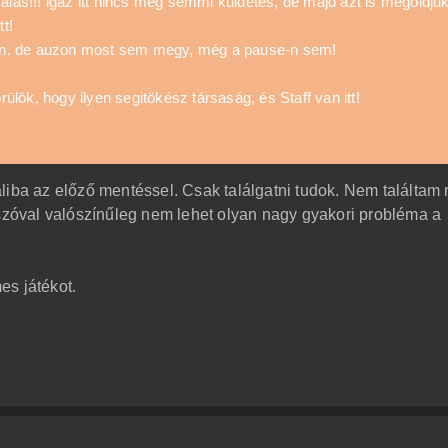
salás!!! igaz itt nincs még semmi küldetés, de majd azt is megoldju
t!
n. de auzon most sem megy, még a pause-n sem!
lök, hogy ilyen segitökész társaság, és Staff van itt!
liba az előző mentéssel. Csak találgatni tudok. Nem találtam 
 szóval valószínűleg nem lehet olyan nagy gyakori probléma a
s játékot.