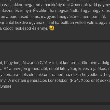
). Ha van, akkor megadod a bankkártyádat Xbox-nak (add payme
leokézod és ennyi). És akkor ha megvásároltad ugyanúgy kap
on a purchased items, magyarul megvásárolt menüpontnál.
onnantól kezdve ugyanaz, mint ha boltban vetted volna, ugya
a kódot, leokézod és ennyi.
, hogy tudj játszani a GTA V-tel, akkor nem erőltetném a dolg
a R* a prevgen generációt, ebből kifolyólag kevés a játékos, 
gy hónapra előfizetni, akkor arra beruháznék a helyedben, -ho
ennyi. A mostani generációs konzolokon (PS4, Xbox one) sokka
 Online.