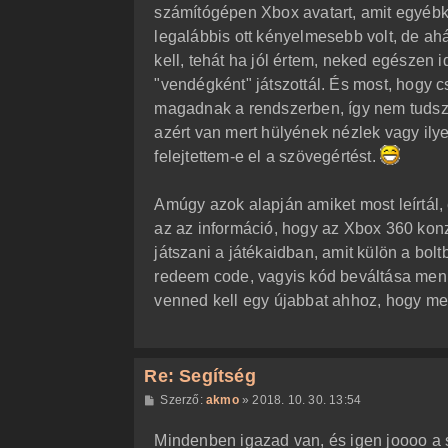
l
számítógépen Xbox avatart, amit egyéb
á
legalábbis ott kényelmesebb volt, de a
s
kell, tehát ha jól értem, neked egészen 
"vendégként" játszottál. És most, hogy cs
magadnak a rendszerben, így nem tudsz
azért van mert hülyének nézlek vagy il
felejtettem-e el a szövegértést.
Amúgy azok alapján amiket most leírtál,
az az információ, hogy az Xbox 360 kon
játszani a játékaidban, amit külön a bo
redeem code, vagyis kód beváltása menüp
venned kell egy újabbat ahhoz, hogy meg
Re: Segítség
H
Szerző:
akmo
»
2018. 10. 30. 13:54
o
z
Mindenben igazad van, és igen joooo a 
z