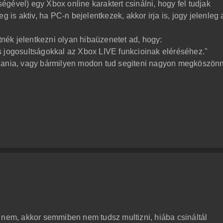
gével) egy Xbox online karaktert csinálni, hogy fel tudjak
g is aktiv, ha PC-n bejelentkezek, akkor irja is, jogy jelenleg 
etnék jelentkezni olyan hibaüzenetet ad, hogy:
s jogosultságokkal az Xbox LIVE funkcioinak eléréséhez."
ldania, vagy bármilyen modon tud segiteni nagyon megköszön
 nem, akkor semmiben nem tudsz multizni, hiába csináltál