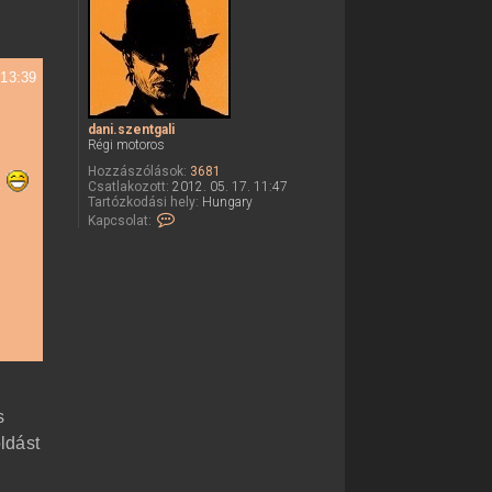
s
z
a
a
 13:39
t
e
dani.szentgali
t
Régi motoros
e
Hozzászólások:
3681
j
k
Csatlakozott:
2012. 05. 17. 11:47
é
Tartózkodási hely:
Hungary
K
Kapcsolat:
r
a
e
p
c
s
o
l
a
t
f
e
l
v
s
é
t
ldást
e
l
e