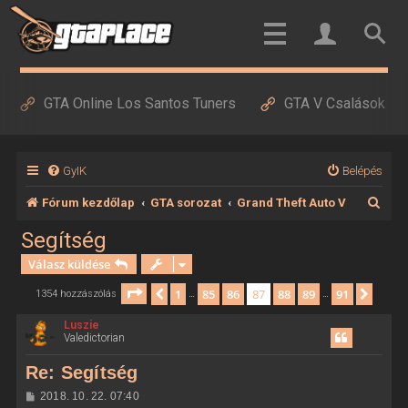
GTA Online Los Santos Tuners
GTA V Csalások
GyIK
Belépés
K
Fórum kezdőlap
GTA sorozat
Grand Theft Auto V
e
Segítség
r
Válasz küldése
e
Oldal:
87
/
91
1
85
86
87
88
89
91
Előző
Követ
1354 hozzászólás
…
…
s
Luszie
é
Valedictorian
s
Re: Segítség
H
2018. 10. 22. 07:40
o