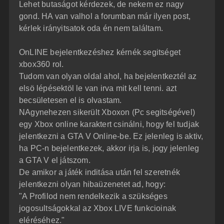
z
Lehet butaságot kérdezek, de nekem ez nagy
e
ó
j
l
gond. HA van valhol a forumban már ilyen post,
á
é
kérlek irányitsatok oda én nem találtam.
s
r
e
OnLINE bejelentkezéshez kérnék segitséget
xbox360 rol.
Tudom van olyan oldal ahol, ha bejelentkeztél az
elsö lépésektöl le van irva mit kell tenni. azt
becsületesen el is olvastam.
NAgynehezen sikerült Xboxon (Pc segitségével)
egy Xbox online karaktert csinálni, hogy fel tudjak
jelentkezni a GTA V Online-be. Ez jelenleg is aktiv,
ha PC-n bejelentkezek, akkor irja is, jogy jelenleg
a GTA V el játszom.
De amikor a játék inditása után fel szeretnék
jelentkezni olyan hibaüzenetet ad, hogy:
"A Profilod nem rendelkezik a szükséges
jogosultságokkal az Xbox LIVE funkcioinak
eléréséhez."