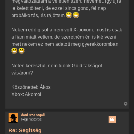
megváltoztattam a véletlen szerü nevemet, igy ujra
s
r
le kelett tölteni, de ezzel sincs gond, fél nap
e
probálkozás, és rájöttem
Nekem eddig soha nem volt X-boxom, most is csak
a fiam miatt vettem, de szeretném én is kiélvezni,
mert nekem ez nem adatott meg gyerekkoromban
Neten keresztül, nem tudok Gold takságot
vásároni?
Köszönettel: Ákos
Xbox: Akomol
V
i
dani.szentgali
s
Régi motoros
s
z
Re: Segítség
a