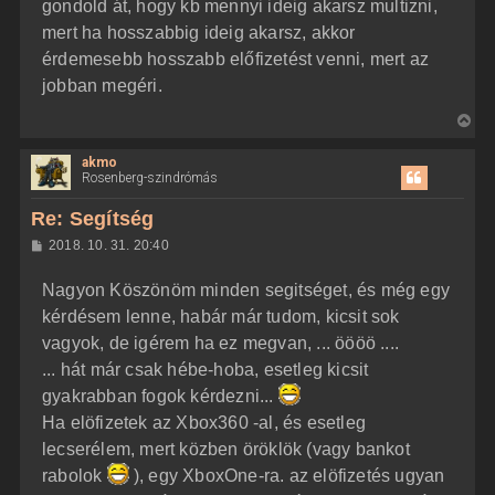
z
gondold át, hogy kb mennyi ideig akarsz multizni,
e
ó
j
l
mert ha hosszabbig ideig akarsz, akkor
á
é
érdemesebb hosszabb előfizetést venni, mert az
s
r
jobban megéri.
e
V
i
akmo
s
Rosenberg-szindrómás
s
z
Re: Segítség
a
H
2018. 10. 31. 20:40
a
o
z
t
Nagyon Köszönöm minden segitséget, és még egy
z
e
á
kérdésem lenne, habár már tudom, kicsit sok
t
s
z
vagyok, de igérem ha ez megvan, ... öööö ....
e
ó
j
l
... hát már csak hébe-hoba, esetleg kicsit
á
é
gyakrabban fogok kérdezni...
s
r
Ha elöfizetek az Xbox360 -al, és esetleg
e
lecserélem, mert közben öröklök (vagy bankot
rabolok
), egy XboxOne-ra. az elöfizetés ugyan