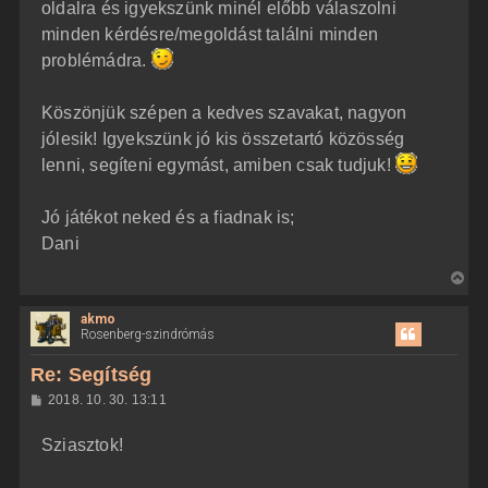
oldalra és igyekszünk minél előbb válaszolni
minden kérdésre/megoldást találni minden
problémádra.
Köszönjük szépen a kedves szavakat, nagyon
jólesik! Igyekszünk jó kis összetartó közösség
lenni, segíteni egymást, amiben csak tudjuk!
Jó játékot neked és a fiadnak is;
Dani
V
i
akmo
s
Rosenberg-szindrómás
s
z
Re: Segítség
a
H
2018. 10. 30. 13:11
a
o
z
t
Sziasztok!
z
e
á
t
s