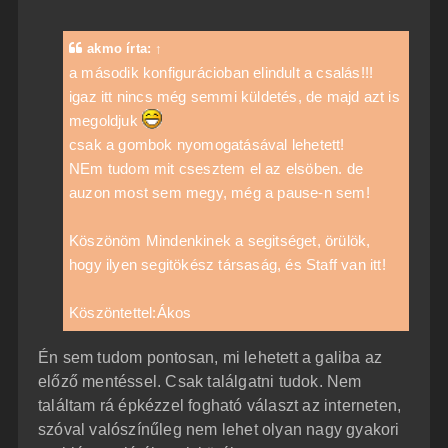
z
z
á
akmo
írta:
↑
s
z
a második konfigurácioban elindult a csalás!!!
ó
igaz itt nincs még semmi küldetés, de majd azt is
l
á
megoldjuk
s
csak a gombok nyomogatásával lehetett!
NEm tudom mit csesztem el az elsöben. de
auzon most sem megy, még a pause-n sem!
Köszönöm Mindenkinek a segitséget, örülök,
hogy ilyen segitökész társaság, és Staff van itt!
Köszöntettel:Ákos
Én sem tudom pontosan, mi lehetett a galiba az
előző mentéssel. Csak találgatni tudok. Nem
találtam rá épkézzel fogható választ az interneten,
szóval valószínűleg nem lehet olyan nagy gyakori