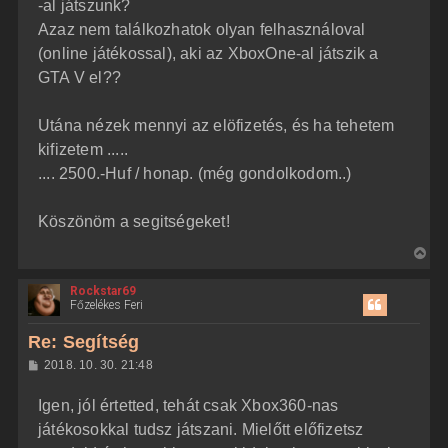
j
l
-al játszunk?
á
é
Azaz nem találkozhatok olyan felhasználoval
s
r
(online játékossal), aki az XboxOne-al játszik a
e
GTA V el??
Utána nézek mennyi az elöfizetés, és ha tehetem
kifizetem .....
.... 2500.-Huf / honap. (még gondolkodom..)
Köszönöm a segitségeket!
V
i
Rockstar69
s
Főzelékes Feri
s
z
Re: Segítség
a
H
2018. 10. 30. 21:48
a
o
z
t
Igen, jól értetted, tehát csak Xbox360-nas
z
e
á
játékosokkal tudsz játszani. Mielőtt előfizetsz
t
s