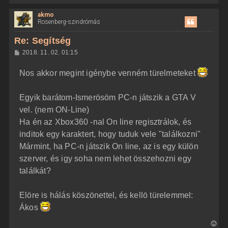
i
akmo
s
Rosenberg-szindrómás
s
z
Re: Segítség
a
H
2018. 11. 02. 01:15
a
o
z
t
Nos akkor megint igénybe venném türelmeteket
z
e
á
t
s
z
Egyik barátom-Ismerösöm PC-n játszik a GTA V
e
ó
j
l
vel. (nem ON-Line)
á
é
Ha én az Xbox360 -nal On line regisztrálok, és
s
r
inditok egy karaktert, hogy tuduk vele "találkozni"
e
Mármint, ha PC-n játszik On line, az is egy külön
szerver, és igy soha nem lehet összehozni egy
találkát?
Elöre is hálás köszönettel, és kellö türelemmel:
Ákos
V