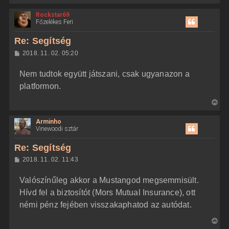
i
Rockstar69
s
Főzelékes Feri
s
z
Re: Segítség
a
H
2018. 11. 02. 05:20
a
o
z
t
Nem tudtok együtt játszani, csak ugyanazon a
z
e
á
platformon.
t
s
z
e
V
ó
j
l
i
á
é
Arminho
s
s
r
Vinewoodi sztár
s
e
z
Re: Segítség
a
H
2018. 11. 02. 11:43
a
o
z
t
Valószínűleg akkor a Mustangod megsemmisült.
z
e
á
Hívd fel a biztosítót (Mors Mutual Insurance), ott
t
s
z
némi pénz fejében visszakaphatod az autódat.
e
ó
j
l
V
á
é