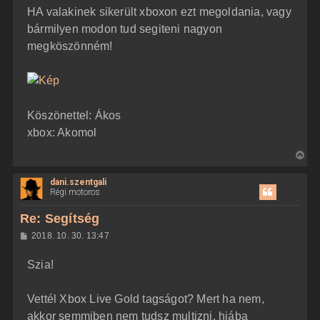
HA valakinek sikerült xboxon ezt megoldania, vagy
bármilyen modon tud segiteni nagyon
megköszönném!
Köszönettel: Ákos
xbox: Akomol
V
i
dani.szentgali
s
Régi motoros
s
z
Re: Segítség
a
H
2018. 10. 30. 13:47
a
o
z
t
Szia!
z
e
á
t
s
z
Vettél Xbox Live Gold tagságot? Mert ha nem,
e
ó
j
l
akkor semmiben nem tudsz multizni, hiába