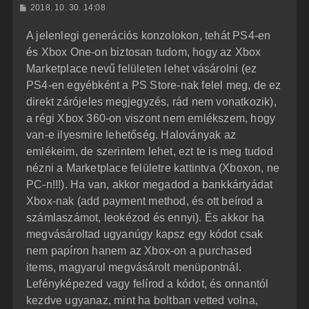
H
2018. 10. 30. 14:08
a
o
z
t
A jelenlegi generációs konzolokon, tehát PS4-en
z
e
á
és Xbox One-on biztosan tudom, hogy az Xbox
t
s
z
Marketplace nevű felületen lehet vásárolni (ez
e
ó
j
l
PS4-en egyébként a PS Store-nak felel meg, de ez
á
é
direkt zárójeles megjegyzés, rád nem vonatkozik),
s
r
a régi Xbox 360-on viszont nem emlékszem, hogy
e
van-e ilyesmire lehetőség. Haloványak az
emlékeim, de szerintem lehet, ezt te is meg tudod
nézni a Marketplace felületre kattintva (Xboxon, ne
PC-n!!!). Ha van, akkor megadod a bankkártyádat
Xbox-nak (add payment method, és ott beírod a
számlaszámot, leokézod és ennyi). És akkor ha
megvásároltad ugyanúgy kapsz egy kódot csak
nem papíron hanem az Xbox-on a purchased
items, magyarul megvásárolt menüpontnál.
Lefényképezed vagy felírod a kódot, és onnantól
kezdve ugyanaz, mint ha boltban vetted volna,