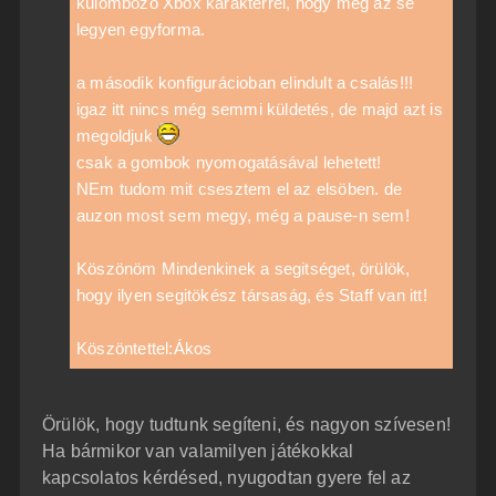
külömbözö Xbox karakterrel, hogy még az se
legyen egyforma.
a második konfigurácioban elindult a csalás!!!
igaz itt nincs még semmi küldetés, de majd azt is
megoldjuk
csak a gombok nyomogatásával lehetett!
NEm tudom mit csesztem el az elsöben. de
auzon most sem megy, még a pause-n sem!
Köszönöm Mindenkinek a segitséget, örülök,
hogy ilyen segitökész társaság, és Staff van itt!
Köszöntettel:Ákos
Örülök, hogy tudtunk segíteni, és nagyon szívesen!
Ha bármikor van valamilyen játékokkal
kapcsolatos kérdésed, nyugodtan gyere fel az