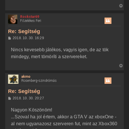
V
i
Rockstar69
s
Főzelékes Feri
s
z
Re: Segítség
a
H
2018. 10. 30. 16:29
a
o
z
t
Nincs kevesebb játékos, vagyis igen, de az tök
z
e
á
mindegy, mert tömöríti a szervereket.
t
s
z
e
V
ó
j
l
i
á
é
akmo
s
s
r
Rosenberg-szindrómás
s
e
z
Re: Segítség
a
H
2018. 10. 30. 20:27
a
o
z
t
Nagyon Köszönöm!
z
e
á
...Szoval ha jol értem, akkor a GTA V az xboxOne -
t
s
z
al nem ugyanazosz szerveren fut, mint az Xbox360
e
ó