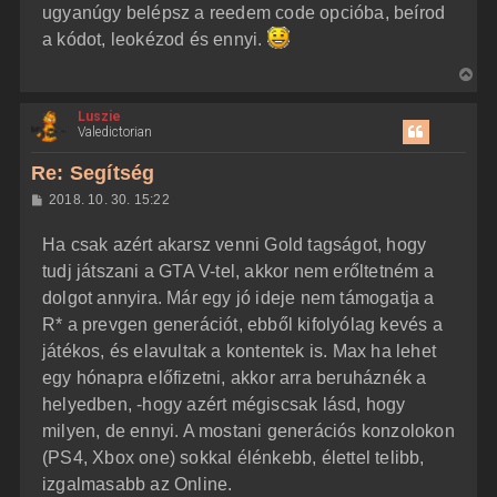
ugyanúgy belépsz a reedem code opcióba, beírod
a kódot, leokézod és ennyi.
V
i
Luszie
s
Valedictorian
s
z
Re: Segítség
a
H
2018. 10. 30. 15:22
a
o
z
t
Ha csak azért akarsz venni Gold tagságot, hogy
z
e
á
tudj játszani a GTA V-tel, akkor nem erőltetném a
t
s
z
dolgot annyira. Már egy jó ideje nem támogatja a
e
ó
j
l
R* a prevgen generációt, ebből kifolyólag kevés a
á
é
játékos, és elavultak a kontentek is. Max ha lehet
s
r
egy hónapra előfizetni, akkor arra beruháznék a
e
helyedben, -hogy azért mégiscsak lásd, hogy
milyen, de ennyi. A mostani generációs konzolokon
(PS4, Xbox one) sokkal élénkebb, élettel telibb,
izgalmasabb az Online.