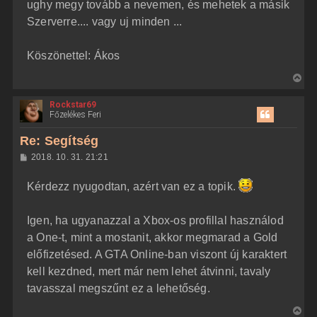
ughy megy tovább a nevemen, és mehetek a másik
Szerverre.... vagy uj minden ...
Köszönettel: Ákos
V
i
Rockstar69
s
Főzelékes Feri
s
z
Re: Segítség
a
H
2018. 10. 31. 21:21
a
o
z
t
Kérdezz nyugodtan, azért van ez a topik.
z
e
á
t
s
z
Igen, ha ugyanazzal a Xbox-os profillal használod
e
ó
j
l
a One-t, mint a mostanit, akkor megmarad a Gold
á
é
előfizetésed. A GTA Online-ban viszont új karaktert
s
r
kell kezdned, mert már nem lehet átvinni, tavaly
e
tavasszal megszűnt ez a lehetőség.
V