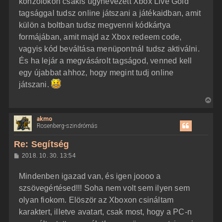
konzolokon csakis úgynevezett Xbox Live Gold
tagsággal tudsz online játszani a játékaidban, amit
külön a boltban tudsz megvenni kódkártya
formájában, amit majd az Xbox redeem code,
vagyis kód beváltása menüpontnál tudsz aktiválni.
És ha lejár a megvásárolt tagságod, venned kell
egy újabbat ahhoz, hogy megint tudj online
játszani.
V
i
akmo
s
Rosenberg-szindrómás
s
z
Re: Segítség
a
H
2018. 10. 30. 13:54
a
o
z
t
Mindenben igazad van, és igen joooo a
z
e
á
szsövegértésed!!! Soha nem volt sem ilyen sem
t
s
z
olyan fiokom. Elöször az Xboxon csináltam
e
ó
j
l
karaktert, illetve avatart, csak most, hogy a PC-n
á
é