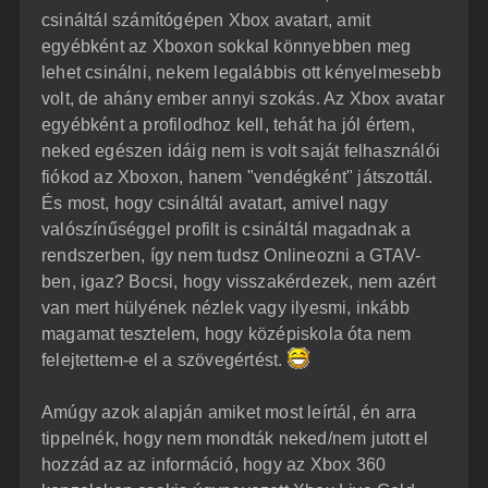
á
é
csináltál számítógépen Xbox avatart, amit
s
r
egyébként az Xboxon sokkal könnyebben meg
e
lehet csinálni, nekem legalábbis ott kényelmesebb
volt, de ahány ember annyi szokás. Az Xbox avatar
egyébként a profilodhoz kell, tehát ha jól értem,
neked egészen idáig nem is volt saját felhasználói
fiókod az Xboxon, hanem "vendégként" játszottál.
És most, hogy csináltál avatart, amivel nagy
valószínűséggel profilt is csináltál magadnak a
rendszerben, így nem tudsz Onlineozni a GTAV-
ben, igaz? Bocsi, hogy visszakérdezek, nem azért
van mert hülyének nézlek vagy ilyesmi, inkább
magamat tesztelem, hogy középiskola óta nem
felejtettem-e el a szövegértést.
Amúgy azok alapján amiket most leírtál, én arra
tippelnék, hogy nem mondták neked/nem jutott el
hozzád az az információ, hogy az Xbox 360