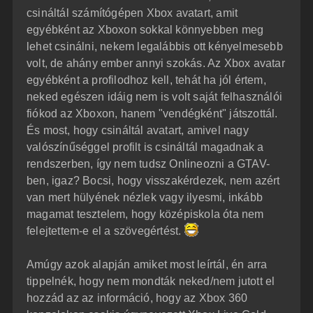
á
é
csináltál számítógépen Xbox avatart, amit
s
r
egyébként az Xboxon sokkal könnyebben meg
e
lehet csinálni, nekem legalábbis ott kényelmesebb
volt, de ahány ember annyi szokás. Az Xbox avatar
egyébként a profilodhoz kell, tehát ha jól értem,
neked egészen idáig nem is volt saját felhasználói
fiókod az Xboxon, hanem "vendégként" játszottál.
És most, hogy csináltál avatart, amivel nagy
valószínűséggel profilt is csináltál magadnak a
rendszerben, így nem tudsz Onlineozni a GTAV-
ben, igaz? Bocsi, hogy visszakérdezek, nem azért
van mert hülyének nézlek vagy ilyesmi, inkább
magamat tesztelem, hogy középiskola óta nem
felejtettem-e el a szövegértést.
Amúgy azok alapján amiket most leírtál, én arra
tippelnék, hogy nem mondták neked/nem jutott el
hozzád az az információ, hogy az Xbox 360