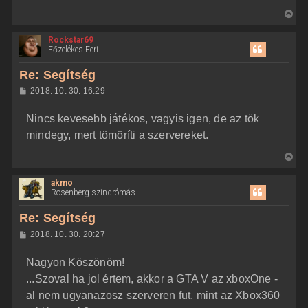
V
i
Rockstar69
s
Főzelékes Feri
s
z
Re: Segítség
a
H
2018. 10. 30. 16:29
a
o
z
t
Nincs kevesebb játékos, vagyis igen, de az tök
z
e
á
mindegy, mert tömöríti a szervereket.
t
s
z
e
V
ó
j
l
i
á
é
akmo
s
s
r
Rosenberg-szindrómás
s
e
z
Re: Segítség
a
H
2018. 10. 30. 20:27
a
o
z
t
Nagyon Köszönöm!
z
e
á
...Szoval ha jol értem, akkor a GTA V az xboxOne -
t
s
z
al nem ugyanazosz szerveren fut, mint az Xbox360
e
ó