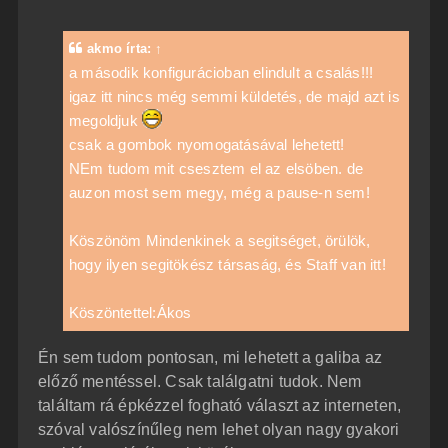
z
z
á
akmo
írta:
↑
s
z
a második konfigurácioban elindult a csalás!!!
ó
igaz itt nincs még semmi küldetés, de majd azt is
l
á
megoldjuk
s
csak a gombok nyomogatásával lehetett!
NEm tudom mit csesztem el az elsöben. de
auzon most sem megy, még a pause-n sem!
Köszönöm Mindenkinek a segitséget, örülök,
hogy ilyen segitökész társaság, és Staff van itt!
Köszöntettel:Ákos
Én sem tudom pontosan, mi lehetett a galiba az
előző mentéssel. Csak találgatni tudok. Nem
találtam rá épkézzel fogható választ az interneten,
szóval valószínűleg nem lehet olyan nagy gyakori