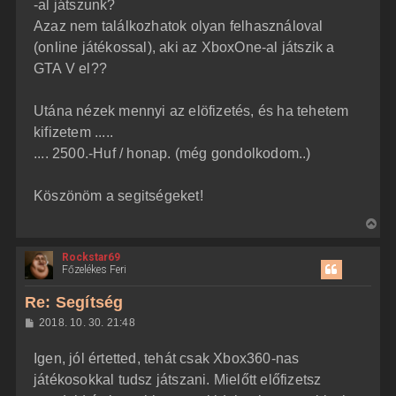
j
l
-al játszunk?
á
é
Azaz nem találkozhatok olyan felhasználoval
s
r
(online játékossal), aki az XboxOne-al játszik a
e
GTA V el??
Utána nézek mennyi az elöfizetés, és ha tehetem
kifizetem .....
.... 2500.-Huf / honap. (még gondolkodom..)
Köszönöm a segitségeket!
V
i
Rockstar69
s
Főzelékes Feri
s
z
Re: Segítség
a
H
2018. 10. 30. 21:48
a
o
z
t
Igen, jól értetted, tehát csak Xbox360-nas
z
e
á
játékosokkal tudsz játszani. Mielőtt előfizetsz
t
s