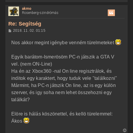
i
akmo
s
Rosenberg-szindrómás
s
z
Re: Segítség
a
H
2018. 11. 02. 01:15
a
o
z
t
Nos akkor megint igénybe venném türelmeteket
z
e
á
t
s
z
Egyik barátom-Ismerösöm PC-n játszik a GTA V
e
ó
j
l
vel. (nem ON-Line)
á
é
Ha én az Xbox360 -nal On line regisztrálok, és
s
r
inditok egy karaktert, hogy tuduk vele "találkozni"
e
Mármint, ha PC-n játszik On line, az is egy külön
szerver, és igy soha nem lehet összehozni egy
találkát?
Elöre is hálás köszönettel, és kellö türelemmel:
Ákos
V