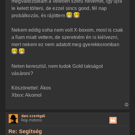
megváltoztattam a véletlen szerü nevemet, igy ujra
s
r
le kelett tölteni, de ezzel sincs gond, fél nap
e
probálkozás, és rájöttem
Nekem eddig soha nem volt X-boxom, most is csak
a fiam miatt vettem, de szeretném én is kiélvezni,
mert nekem ez nem adatott meg gyerekkoromban
Neten keresztül, nem tudok Gold takságot
vásároni?
Köszönettel: Ákos
Xbox: Akomol
V
i
dani.szentgali
s
Régi motoros
s
z
Re: Segítség
a