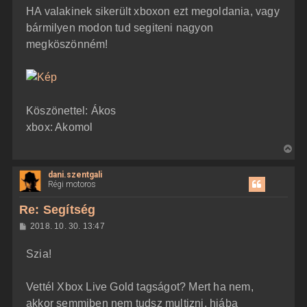
HA valakinek sikerült xboxon ezt megoldania, vagy
bármilyen modon tud segiteni nagyon
megköszönném!
Köszönettel: Ákos
xbox: Akomol
V
i
dani.szentgali
s
Régi motoros
s
z
Re: Segítség
a
H
2018. 10. 30. 13:47
a
o
z
t
Szia!
z
e
á
t
s
z
Vettél Xbox Live Gold tagságot? Mert ha nem,
e
ó
j
l
akkor semmiben nem tudsz multizni, hiába