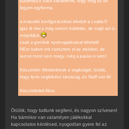
külömbözö Xbox karakterrel, hogy még az se
legyen egyforma.
a második konfigurácioban elindult a csalás!!!
igaz itt nincs még semmi küldetés, de majd azt is
megoldjuk
csak a gombok nyomogatásával lehetett!
NEm tudom mit csesztem el az elsöben. de
auzon most sem megy, még a pause-n sem!
Köszönöm Mindenkinek a segitséget, örülök,
hogy ilyen segitökész társaság, és Staff van itt!
Köszöntettel:Ákos
Örülök, hogy tudtunk segíteni, és nagyon szívesen!
Ha bármikor van valamilyen játékokkal
kapcsolatos kérdésed, nyugodtan gyere fel az