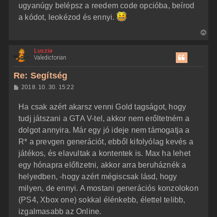
ugyanúgy belépsz a reedem code opcióba, beírod
a kódot, leokézod és ennyi.
V
i
Luszie
s
Valedictorian
s
z
Re: Segítség
a
H
2018. 10. 30. 15:22
a
o
z
t
Ha csak azért akarsz venni Gold tagságot, hogy
z
e
á
tudj játszani a GTA V-tel, akkor nem erőltetném a
t
s
z
dolgot annyira. Már egy jó ideje nem támogatja a
e
ó
j
l
R* a prevgen generációt, ebből kifolyólag kevés a
á
é
játékos, és elavultak a kontentek is. Max ha lehet
s
r
egy hónapra előfizetni, akkor arra beruháznék a
e
helyedben, -hogy azért mégiscsak lásd, hogy
milyen, de ennyi. A mostani generációs konzolokon
(PS4, Xbox one) sokkal élénkebb, élettel telibb,
izgalmasabb az Online.