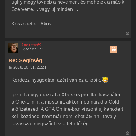
ughy megy tovább a nevemen, és mehetek a másik
Szerverre.... vagy uj minden ...
Köszönettel: Ákos
V
i
Rockstar69
s
Főzelékes Feri
s
z
Re: Segítség
a
H
2018. 10. 31. 21:21
a
o
z
t
Kérdezz nyugodtan, azért van ez a topik.
z
e
á
t
s
z
Igen, ha ugyanazzal a Xbox-os profillal használod
e
ó
j
l
a One-t, mint a mostanit, akkor megmarad a Gold
á
é
előfizetésed. A GTA Online-ban viszont új karaktert
s
r
kell kezdned, mert már nem lehet átvinni, tavaly
e
tavasszal megszűnt ez a lehetőség.
V