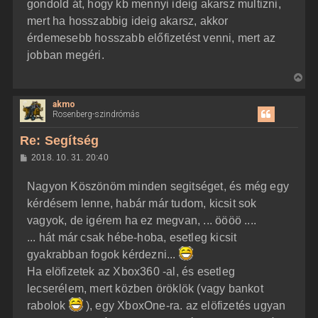
z
gondold át, hogy kb mennyi ideig akarsz multizni,
e
ó
j
l
mert ha hosszabbig ideig akarsz, akkor
á
é
érdemesebb hosszabb előfizetést venni, mert az
s
r
jobban megéri.
e
V
i
akmo
s
Rosenberg-szindrómás
s
z
Re: Segítség
a
H
2018. 10. 31. 20:40
a
o
z
t
Nagyon Köszönöm minden segitséget, és még egy
z
e
á
kérdésem lenne, habár már tudom, kicsit sok
t
s
z
vagyok, de igérem ha ez megvan, ... öööö ....
e
ó
j
l
... hát már csak hébe-hoba, esetleg kicsit
á
é
gyakrabban fogok kérdezni...
s
r
Ha elöfizetek az Xbox360 -al, és esetleg
e
lecserélem, mert közben öröklök (vagy bankot
rabolok
), egy XboxOne-ra. az elöfizetés ugyan