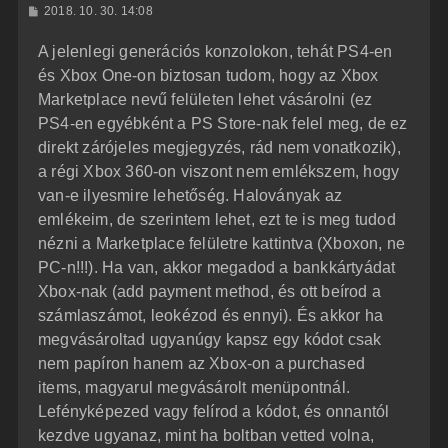
H
2018. 10. 30. 14:08
a
o
z
t
A jelenlegi generációs konzolokon, tehát PS4-en
z
e
á
és Xbox One-on biztosan tudom, hogy az Xbox
t
s
z
Marketplace nevű felületen lehet vásárolni (ez
e
ó
j
l
PS4-en egyébként a PS Store-nak felel meg, de ez
á
é
direkt zárójeles megjegyzés, rád nem vonatkozik),
s
r
a régi Xbox 360-on viszont nem emlékszem, hogy
e
van-e ilyesmire lehetőség. Haloványak az
emlékeim, de szerintem lehet, ezt te is meg tudod
nézni a Marketplace felületre kattintva (Xboxon, ne
PC-n!!!). Ha van, akkor megadod a bankkártyádat
Xbox-nak (add payment method, és ott beírod a
számlaszámot, leokézod és ennyi). És akkor ha
megvásároltad ugyanúgy kapsz egy kódot csak
nem papíron hanem az Xbox-on a purchased
items, magyarul megvásárolt menüpontnál.
Lefényképezed vagy felírod a kódot, és onnantól
kezdve ugyanaz, mint ha boltban vetted volna,