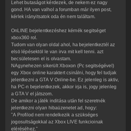
z
Lehet butaságot kérdezek, de nekem ez nagy
e
ó
j
l
gond. HA van valhol a forumban már ilyen post,
á
é
kérlek irányitsatok oda én nem találtam.
s
r
e
OnLINE bejelentkezéshez kérnék segitséget
xbox360 rol.
Tudom van olyan oldal ahol, ha bejelentkeztél az
elsö lépésektöl le van irva mit kell tenni. azt
becsületesen el is olvastam.
NAgynehezen sikerült Xboxon (Pc segitségével)
egy Xbox online karaktert csinálni, hogy fel tudjak
jelentkezni a GTA V Online-be. Ez jelenleg is aktiv,
ha PC-n bejelentkezek, akkor irja is, jogy jelenleg
a GTA V el játszom.
De amikor a játék inditása után fel szeretnék
jelentkezni olyan hibaüzenetet ad, hogy:
"A Profilod nem rendelkezik a szükséges
jogosultságokkal az Xbox LIVE funkcioinak
eléréséhez."