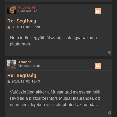
i
Rockstar69
s
Főzelékes Feri
s
z
Re: Segítség
a
H
2018. 11. 02. 05:20
a
o
z
t
Nem tudtok együtt játszani, csak ugyanazon a
z
e
á
platformon.
t
s
z
e
V
ó
j
l
i
á
é
Arminho
s
s
r
Vinewoodi sztár
s
e
z
Re: Segítség
a
H
2018. 11. 02. 11:43
a
o
z
t
Valószínűleg akkor a Mustangod megsemmisült.
z
e
á
Hívd fel a biztosítót (Mors Mutual Insurance), ott
t
s
z
némi pénz fejében visszakaphatod az autódat.
e
ó
j
l
V
á
é