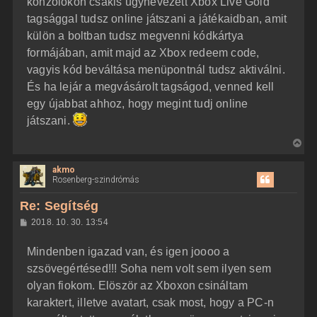
konzolokon csakis úgynevezett Xbox Live Gold
tagsággal tudsz online játszani a játékaidban, amit
külön a boltban tudsz megvenni kódkártya
formájában, amit majd az Xbox redeem code,
vagyis kód beváltása menüpontnál tudsz aktiválni.
És ha lejár a megvásárolt tagságod, venned kell
egy újabbat ahhoz, hogy megint tudj online
játszani.
V
i
akmo
s
Rosenberg-szindrómás
s
z
Re: Segítség
a
H
2018. 10. 30. 13:54
a
o
z
t
Mindenben igazad van, és igen joooo a
z
e
á
szsövegértésed!!! Soha nem volt sem ilyen sem
t
s
z
olyan fiokom. Elöször az Xboxon csináltam
e
ó
j
l
karaktert, illetve avatart, csak most, hogy a PC-n
á
é