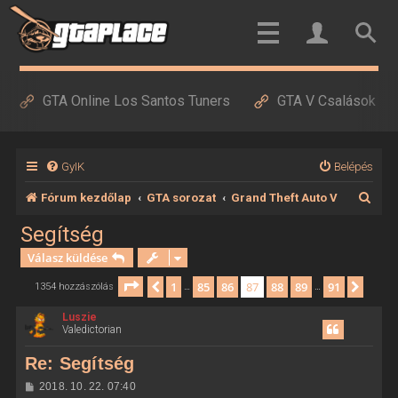
GTA Online Los Santos Tuners
GTA V Csalások
GyIK
Belépés
K
Fórum kezdőlap
GTA sorozat
Grand Theft Auto V
e
Segítség
r
Válasz küldése
e
Oldal:
87
/
91
1
85
86
87
88
89
91
Előző
Követ
1354 hozzászólás
…
…
s
Luszie
é
Valedictorian
s
Re: Segítség
H
2018. 10. 22. 07:40
o