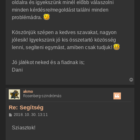
oldalra és igyekszünk minél előbb válaszolni
minden kérdésre/megoldást találni minden
problémádra.
Köszönjük szépen a kedves szavakat, nagyon
jólesik! Igyekszünk jó kis összetartó közösség
lenni, segíteni egymást, amiben csak tudjuk!
Jó játékot neked és a fiadnak is;
Dani
V
i
akmo
s
Rosenberg-szindrómás
s
z
Re: Segítség
a
H
2018. 10. 30. 13:11
a
o
z
t
Sziasztok!
z
e
á
t
s