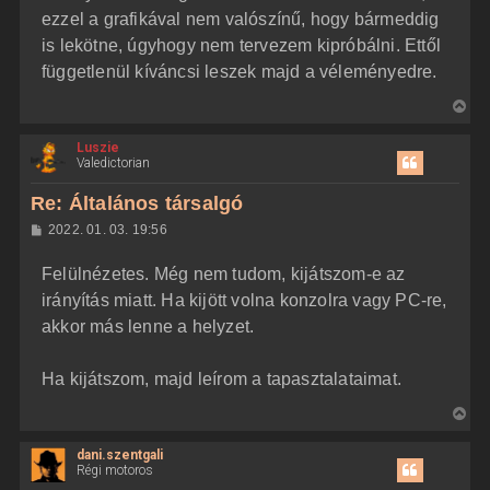
ezzel a grafikával nem valószínű, hogy bármeddig
is lekötne, úgyhogy nem tervezem kipróbálni. Ettől
függetlenül kíváncsi leszek majd a véleményedre.
V
i
Luszie
s
Valedictorian
s
z
Re: Általános társalgó
a
H
2022. 01. 03. 19:56
a
o
z
t
Felülnézetes. Még nem tudom, kijátszom-e az
z
e
á
irányítás miatt. Ha kijött volna konzolra vagy PC-re,
t
s
z
akkor más lenne a helyzet.
e
ó
j
l
á
é
Ha kijátszom, majd leírom a tapasztalataimat.
s
r
e
V
i
dani.szentgali
s
Régi motoros
s