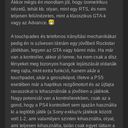
Akkor mégis én mondtam jól, hogy izometrikus
nézetű, tehát kb. olyan, mint egy RTS, és nem
teljesen felülnézetes, mint a klasszikus GTA-k
vagy az Advance.
A touchpades és telefonos irányítási mechanikákat
pedig én is szívesen látnám egy jövőbeli Rockstar
játékban, legyen az GTA vagy bármi más. Ha már
van a kontroller, akkor jó lenne, ha nem csak a dísz
fényeket meg bizonyos hangok lejátszását oldanák
meg rajta, mint extra funkció, hanem akár a
touchpadet, akár a giroszkópot, illetve a PS5
esetében már a haptikus rezgőmotort és az újfajta
ravaszokat is kihasználnák a jövőben a játékok.
Nagy potenciál van a kontrollerekben, csak az a
gond, hogy a PS4 kontrollert sem igazán használta
ki a legtöbb játék (a Sony exkluzív játékok között
volt 1-2, ami valamilyen szinten kihasználta, olyat,
ami teljesen kihasználta, talán csak egyet láttam a