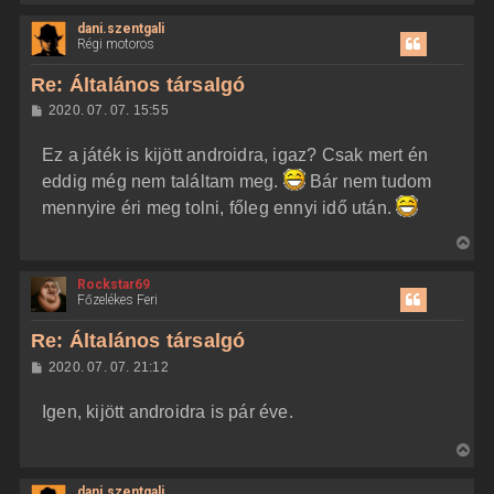
i
dani.szentgali
s
Régi motoros
s
z
Re: Általános társalgó
a
H
2020. 07. 07. 15:55
a
o
z
t
Ez a játék is kijött androidra, igaz? Csak mert én
z
e
á
eddig még nem találtam meg.
Bár nem tudom
t
s
z
mennyire éri meg tolni, főleg ennyi idő után.
e
ó
j
l
V
á
é
s
i
r
Rockstar69
s
e
Főzelékes Feri
s
z
Re: Általános társalgó
a
H
2020. 07. 07. 21:12
a
o
z
t
Igen, kijött androidra is pár éve.
z
e
á
t
s
V
z
e
i
ó
j
l
dani.szentgali
s