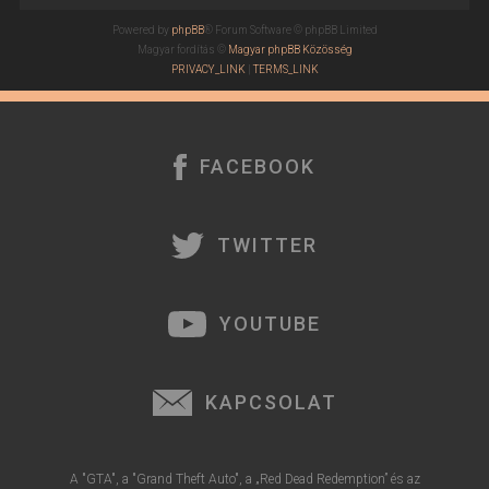
t
Powered by
phpBB
® Forum Software © phpBB Limited
e
Magyar fordítás ©
Magyar phpBB Közösség
j
PRIVACY_LINK
|
TERMS_LINK
é
r
e
FACEBOOK
TWITTER
YOUTUBE
KAPCSOLAT
A "GTA", a "Grand Theft Auto", a „Red Dead Redemption” és az