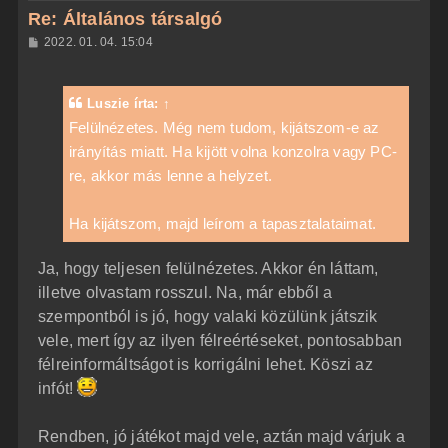
z
Re: Általános társalgó
a
H
2022. 01. 04. 15:04
a
o
z
t
z
e
á
Luszie
írta:
↑
t
s
z
Felülnézetes. Még nem tudom, kijátszom-e az
e
ó
j
irányítás miatt. Ha kijött volna konzolra vagy PC-
l
á
é
re, akkor más lenne a helyzet.
s
r
e
Ha kijátszom, majd leírom a tapasztalataimat.
Ja, hogy teljesen felülnézetes. Akkor én láttam,
illetve olvastam rosszul. Na, már ebből a
szempontból is jó, hogy valaki közülünk játszik
vele, mert így az ilyen félreértéseket, pontosabban
félreinformáltságot is korrigálni lehet. Köszi az
infót!
Rendben, jó játékot majd vele, aztán majd várjuk a