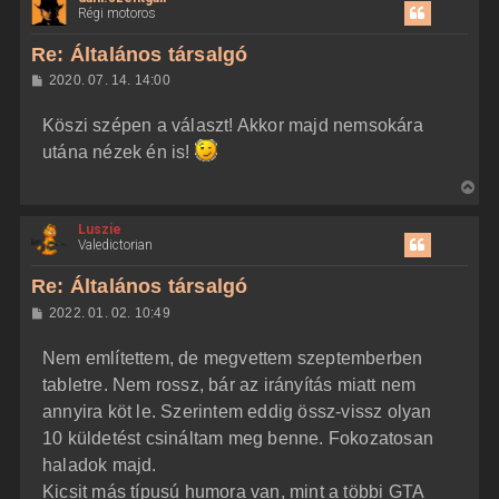
á
Régi motoros
é
s
s
r
z
Re: Általános társalgó
e
a
H
2020. 07. 14. 14:00
a
o
z
t
Köszi szépen a választ! Akkor majd nemsokára
z
e
á
utána nézek én is!
t
s
z
e
V
ó
j
l
i
á
é
Luszie
s
s
r
Valedictorian
s
e
z
Re: Általános társalgó
a
H
2022. 01. 02. 10:49
a
o
z
t
Nem említettem, de megvettem szeptemberben
z
e
á
tabletre. Nem rossz, bár az irányítás miatt nem
t
s
z
annyira köt le. Szerintem eddig össz-vissz olyan
e
ó
j
l
10 küldetést csináltam meg benne. Fokozatosan
á
é
haladok majd.
s
r
Kicsit más típusú humora van, mint a többi GTA