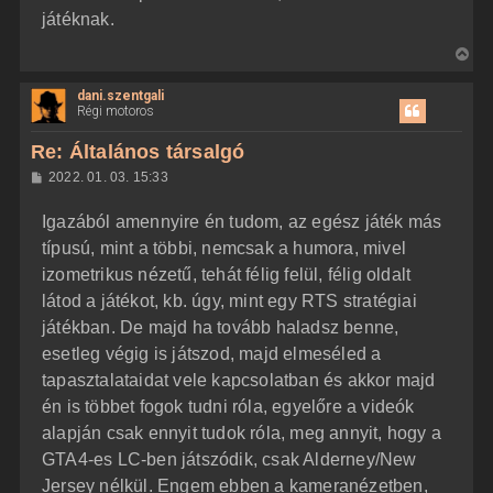
e
játéknak.
V
i
dani.szentgali
s
Régi motoros
s
z
Re: Általános társalgó
a
H
2022. 01. 03. 15:33
a
o
z
t
Igazából amennyire én tudom, az egész játék más
z
e
á
típusú, mint a többi, nemcsak a humora, mivel
t
s
z
izometrikus nézetű, tehát félig felül, félig oldalt
e
ó
j
l
látod a játékot, kb. úgy, mint egy RTS stratégiai
á
é
játékban. De majd ha tovább haladsz benne,
s
r
esetleg végig is játszod, majd elmeséled a
e
tapasztalataidat vele kapcsolatban és akkor majd
én is többet fogok tudni róla, egyelőre a videók
alapján csak ennyit tudok róla, meg annyit, hogy a
GTA4-es LC-ben játszódik, csak Alderney/New
Jersey nélkül. Engem ebben a kameranézetben,