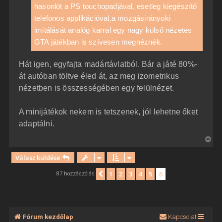
hasonlót a PS touchopadjával, esetleg kiegészítő
telefonos applikációval,a mozgásirányoki
imitálását analóg karral egy nagy külső nézetes
GTA játékban is szívesen megnéznék.
Hát igen, egyfajta madártávlatból. Bár a játé 80%-
át autóban töltve éled át, az meg izometrikus
nézetben is összességében egy felülnézet.
A minijátékok nekem is tetszenek, jól lehetne őket
adaptálni.
V
i
Válasz küldése
s
s
1
2
3
4
5
6
Előző
87 hozzászólás
z
a
a
t
Fórum kezdőlap
Kapcsolat
e