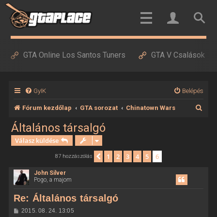
GTA Online Los Santos Tuners
GTA V Csalások
GyIK
Belépés
K
Fórum kezdőlap
GTA sorozat
Chinatown Wars
e
Általános társalgó
r
Válasz küldése
e
1
2
3
4
5
6
Előző
87 hozzászólás
s
John Silver
é
Pogo, a majom
s
Re: Általános társalgó
H
2015. 08. 24. 13:05
o