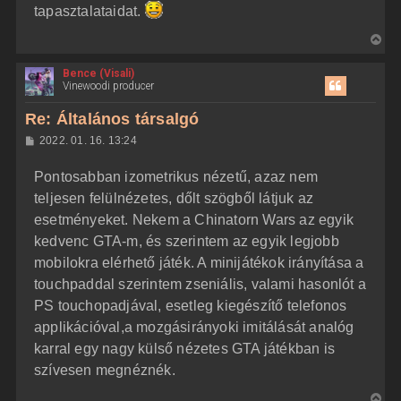
tapasztalataidat.
V
i
Bence (Visali)
s
Vinewoodi producer
s
z
Re: Általános társalgó
a
H
2022. 01. 16. 13:24
a
o
z
t
Pontosabban izometrikus nézetű, azaz nem
z
e
á
teljesen felülnézetes, dőlt szögből látjuk az
t
s
z
esetményeket. Nekem a Chinatorn Wars az egyik
e
ó
j
l
kedvenc GTA-m, és szerintem az egyik legjobb
á
é
mobilokra elérhető játék. A minijátékok irányítása a
s
r
touchpaddal szerintem zseniális, valami hasonlót a
e
PS touchopadjával, esetleg kiegészítő telefonos
applikációval,a mozgásirányoki imitálását analóg
karral egy nagy külső nézetes GTA játékban is
szívesen megnéznék.
V