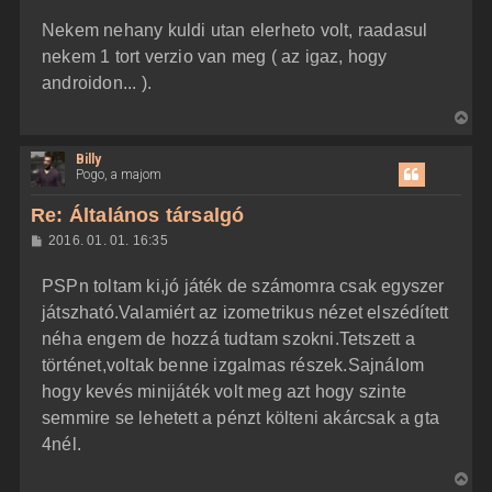
z
Nekem nehany kuldi utan elerheto volt, raadasul
z
á
nekem 1 tort verzio van meg ( az igaz, hogy
s
z
androidon... ).
ó
l
V
á
s
i
Billy
s
Pogo, a majom
s
z
Re: Általános társalgó
a
H
2016. 01. 01. 16:35
a
o
z
t
PSPn toltam ki,jó játék de számomra csak egyszer
z
e
á
játszható.Valamiért az izometrikus nézet elszédített
t
s
z
néha engem de hozzá tudtam szokni.Tetszett a
e
ó
j
l
történet,voltak benne izgalmas részek.Sajnálom
á
é
hogy kevés minijáték volt meg azt hogy szinte
s
r
semmire se lehetett a pénzt költeni akárcsak a gta
e
4nél.
V