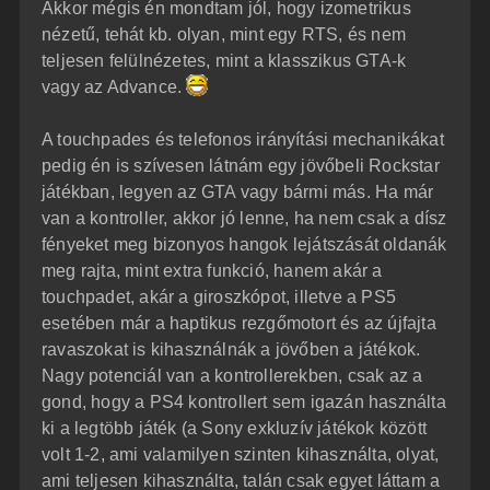
Akkor mégis én mondtam jól, hogy izometrikus
nézetű, tehát kb. olyan, mint egy RTS, és nem
teljesen felülnézetes, mint a klasszikus GTA-k
vagy az Advance.
A touchpades és telefonos irányítási mechanikákat
pedig én is szívesen látnám egy jövőbeli Rockstar
játékban, legyen az GTA vagy bármi más. Ha már
van a kontroller, akkor jó lenne, ha nem csak a dísz
fényeket meg bizonyos hangok lejátszását oldanák
meg rajta, mint extra funkció, hanem akár a
touchpadet, akár a giroszkópot, illetve a PS5
esetében már a haptikus rezgőmotort és az újfajta
ravaszokat is kihasználnák a jövőben a játékok.
Nagy potenciál van a kontrollerekben, csak az a
gond, hogy a PS4 kontrollert sem igazán használta
ki a legtöbb játék (a Sony exkluzív játékok között
volt 1-2, ami valamilyen szinten kihasználta, olyat,
ami teljesen kihasználta, talán csak egyet láttam a