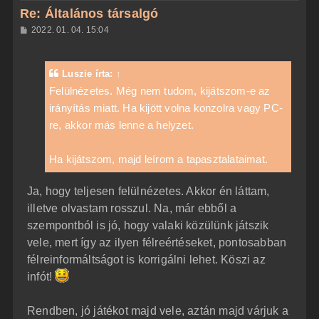
z
Re: Általános társalgó
a
H
2022. 01. 04. 15:04
a
o
z
t
z
e
á
Luszie
írta:
↑
t
s
z
Felülnézetes. Még nem tudom, kijátszom-e az
e
ó
j
irányítás miatt. Ha kijött volna konzolra vagy PC-
l
á
é
re, akkor más lenne a helyzet.
s
r
e
Ha kijátszom, majd leírom a tapasztalataimat.
Ja, hogy teljesen felülnézetes. Akkor én láttam,
illetve olvastam rosszul. Na, már ebből a
szempontból is jó, hogy valaki közülünk játszik
vele, mert így az ilyen félreértéseket, pontosabban
félreinformáltságot is korrigálni lehet. Köszi az
infót!
Rendben, jó játékot majd vele, aztán majd várjuk a