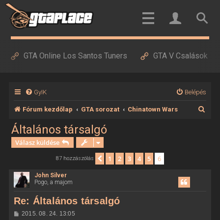
GTA Online Los Santos Tuners
GTA V Csalások
GyIK
Belépés
K
Fórum kezdőlap
GTA sorozat
Chinatown Wars
e
Általános társalgó
r
Válasz küldése
e
1
2
3
4
5
6
Előző
87 hozzászólás
s
John Silver
é
Pogo, a majom
s
Re: Általános társalgó
H
2015. 08. 24. 13:05
o