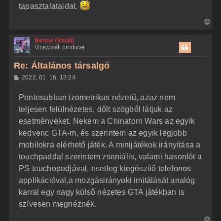
tapasztalataidat.
V
i
Bence (Visali)
s
Vinewoodi producer
s
z
Re: Általános társalgó
a
H
2022. 01. 16. 13:24
a
o
z
t
Pontosabban izometrikus nézetű, azaz nem
z
e
á
teljesen felülnézetes, dőlt szögből látjuk az
t
s
z
esetményeket. Nekem a Chinatorn Wars az egyik
e
ó
j
l
kedvenc GTA-m, és szerintem az egyik legjobb
á
é
mobilokra elérhető játék. A minijátékok irányítása a
s
r
touchpaddal szerintem zseniális, valami hasonlót a
e
PS touchopadjával, esetleg kiegészítő telefonos
applikációval,a mozgásirányoki imitálását analóg
karral egy nagy külső nézetes GTA játékban is
szívesen megnéznék.
V