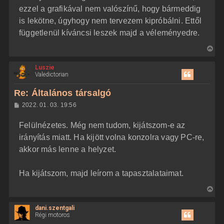
ezzel a grafikával nem valószínű, hogy bármeddig
is lekötne, úgyhogy nem tervezem kipróbálni. Ettől
függetlenül kíváncsi leszek majd a véleményedre.
V
i
Luszie
s
Valedictorian
s
z
Re: Általános társalgó
a
H
2022. 01. 03. 19:56
a
o
z
t
Felülnézetes. Még nem tudom, kijátszom-e az
z
e
á
irányítás miatt. Ha kijött volna konzolra vagy PC-re,
t
s
z
akkor más lenne a helyzet.
e
ó
j
l
á
é
Ha kijátszom, majd leírom a tapasztalataimat.
s
r
e
V
i
dani.szentgali
s
Régi motoros
s