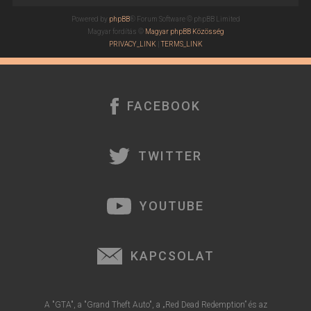
t
Powered by
phpBB
® Forum Software © phpBB Limited
e
Magyar fordítás ©
Magyar phpBB Közösség
j
PRIVACY_LINK
|
TERMS_LINK
é
r
e
FACEBOOK
TWITTER
YOUTUBE
KAPCSOLAT
A "GTA", a "Grand Theft Auto", a „Red Dead Redemption” és az