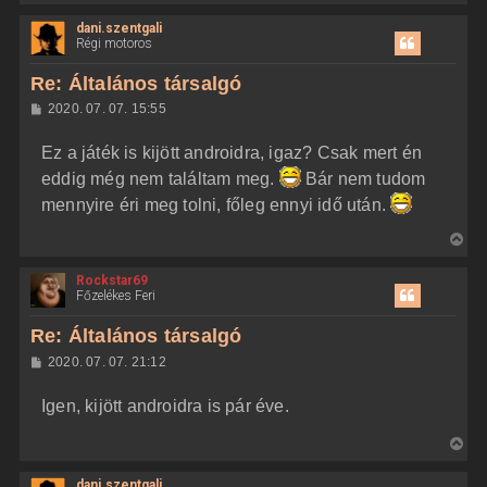
i
dani.szentgali
s
Régi motoros
s
z
Re: Általános társalgó
a
H
2020. 07. 07. 15:55
a
o
z
t
Ez a játék is kijött androidra, igaz? Csak mert én
z
e
á
eddig még nem találtam meg.
Bár nem tudom
t
s
z
mennyire éri meg tolni, főleg ennyi idő után.
e
ó
j
l
V
á
é
s
i
r
Rockstar69
s
e
Főzelékes Feri
s
z
Re: Általános társalgó
a
H
2020. 07. 07. 21:12
a
o
z
t
Igen, kijött androidra is pár éve.
z
e
á
t
s
V
z
e
i
ó
j
l
dani.szentgali
s