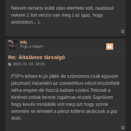
z
Nekem nehany kuldi utan elerheto volt, raadasul
z
á
nekem 1 tort verzio van meg ( az igaz, hogy
s
z
androidon... ).
ó
l
V
á
s
i
Billy
s
Pogo, a majom
s
z
Re: Általános társalgó
a
H
2016. 01. 01. 16:35
a
o
z
t
PSPn toltam ki,jó játék de számomra csak egyszer
z
e
á
játszható.Valamiért az izometrikus nézet elszédített
t
s
z
néha engem de hozzá tudtam szokni.Tetszett a
e
ó
j
l
történet,voltak benne izgalmas részek.Sajnálom
á
é
hogy kevés minijáték volt meg azt hogy szinte
s
r
semmire se lehetett a pénzt költeni akárcsak a gta
e
4nél.
V