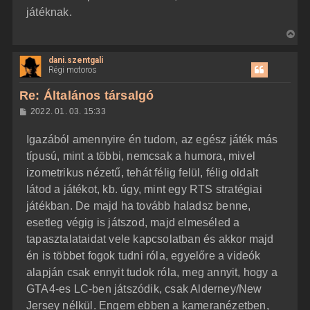
e
játéknak.
V
i
dani.szentgali
s
Régi motoros
s
z
Re: Általános társalgó
a
H
2022. 01. 03. 15:33
a
o
z
t
Igazából amennyire én tudom, az egész játék más
z
e
á
típusú, mint a többi, nemcsak a humora, mivel
t
s
z
izometrikus nézetű, tehát félig felül, félig oldalt
e
ó
j
l
látod a játékot, kb. úgy, mint egy RTS stratégiai
á
é
játékban. De majd ha tovább haladsz benne,
s
r
esetleg végig is játszod, majd elmeséled a
e
tapasztalataidat vele kapcsolatban és akkor majd
én is többet fogok tudni róla, egyelőre a videók
alapján csak ennyit tudok róla, meg annyit, hogy a
GTA4-es LC-ben játszódik, csak Alderney/New
Jersey nélkül. Engem ebben a kameranézetben,