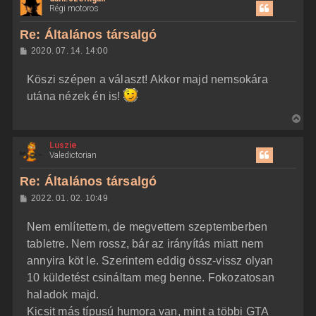
á
Régi motoros
é
s
s
r
z
Re: Általános társalgó
e
a
H
2020. 07. 14. 14:00
a
o
z
t
Köszi szépen a választ! Akkor majd nemsokára
z
e
á
utána nézek én is!
t
s
z
e
V
ó
j
l
i
á
é
Luszie
s
s
r
Valedictorian
s
e
z
Re: Általános társalgó
a
H
2022. 01. 02. 10:49
a
o
z
t
Nem említettem, de megvettem szeptemberben
z
e
á
tabletre. Nem rossz, bár az irányítás miatt nem
t
s
z
annyira köt le. Szerintem eddig össz-vissz olyan
e
ó
j
l
10 küldetést csináltam meg benne. Fokozatosan
á
é
haladok majd.
s
r
Kicsit más típusú humora van, mint a többi GTA