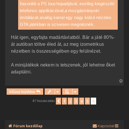
hasonlót a PS touchopadjával, esetleg kiegészítő
telefonos applikációval,a mozgásirányoki
imitálását analóg karral egy nagy külső nézetes
GTA játékban is szívesen megnéznék.
Hát igen, egyfajta madártávlatból. Bár a játé 80%-
át autóban töltve éled át, az meg izometrikus
nézetben is összességében egy felülnézet.
A minijátékok nekem is tetszenek, jól lehetne őket
adaptálni.
V
i
Válasz küldése
s
s
1
2
3
4
5
6
Előző
87 hozzászólás
z
a
a
t
Fórum kezdőlap
Kapcsolat
e