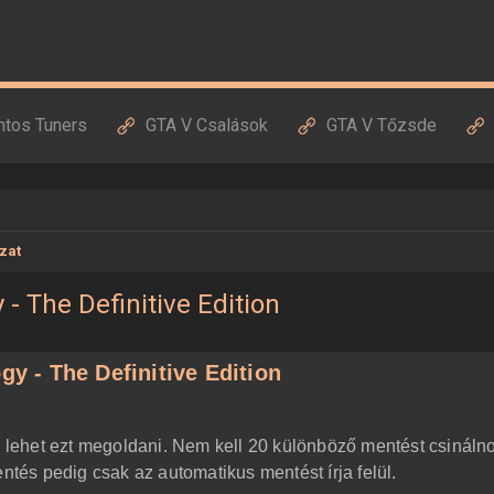
ntos Tuners
GTA V Csalások
GTA V Tőzsde
zat
 - The Definitive Edition
gy - The Definitive Edition
gy lehet ezt megoldani. Nem kell 20 különböző mentést csináln
entés pedig csak az automatikus mentést írja felül.