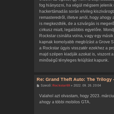
ó
l
fog hiányozni, ha végül mégsem jelenik
á
hackertámadás során elvileg kiszivárog
s
remasteredről, illetve arról, hogy ahogy a
is megkezdték, de a szivárgás is megerős
cirkusz miatt, legalábbis egyelőre. Mond
Rockstar csinálta volna, vagy egy másik
kapnak komolyabb megbízást a Grove S
a Rockstar úgyis visszatér ezekhez a pr
majd szépen kiadják azokat is, viszont 
minőségű tényleges felújítást kapunk.
Re: Grand Theft Auto: The Trilogy -
H
Szerző:
Rockstar69
»
2022. 09. 26. 20:04
o
z
Valahol azt olvastam, hogy 2023. március
z
á
ahogy a többi mobilos GTA.
s
z
ó
l