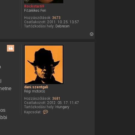
Rockstar69
Főzelékes Feri
Hozzászólások:
3673
Csatlakozott:
2011. 10. 25. 13:57
Tartózkodási hely:
Debrecen
V
i
s
s
z
a
b
a
t
l
e
dani.szentgali
hetne
t
Régi motoros
e
Hozzászólások:
3681
j
Csatlakozott:
2012. 05. 17. 11:47
é
Tartózkodási hely:
Hungary
los
K
Kapcsolat:
r
a
ábbi
e
p
c
s
o