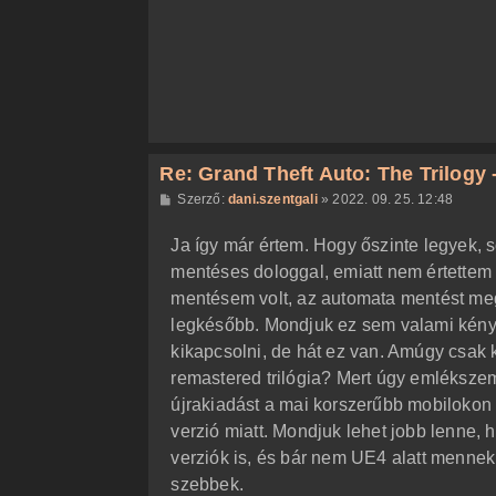
ó
l
á
s
Re: Grand Theft Auto: The Trilogy -
H
Szerző:
dani.szentgali
»
2022. 09. 25. 12:48
o
z
Ja így már értem. Hogy őszinte legyek, 
z
á
mentéses dologgal, emiatt nem értettem
s
z
mentésem volt, az automata mentést meg
ó
l
legkésőbb. Mondjuk ez sem valami kény
á
kikapcsolni, de hát ez van. Amúgy csak k
s
remastered trilógia? Mert úgy emlékszem
újrakiadást a mai korszerűbb mobilokon 
verzió miatt. Mondjuk lehet jobb lenne, h
verziók is, és bár nem UE4 alatt mennek,
szebbek.