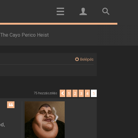
The Cayo Perico Heist
Belépés
1
2
3
4
5
Előző
75 hozzászólás
od,