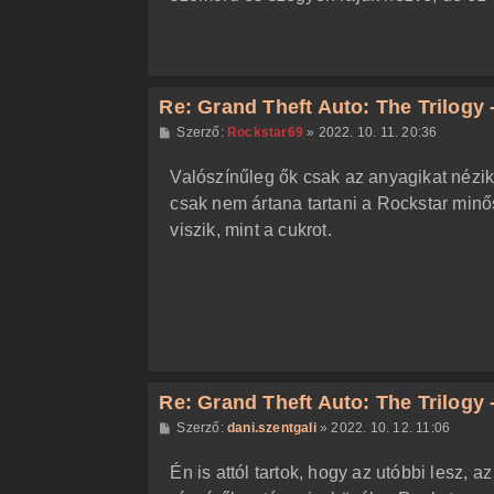
Re: Grand Theft Auto: The Trilogy -
H
Szerző:
Rockstar69
»
2022. 10. 11. 20:36
o
z
Valószínűleg ők csak az anyagikat nézik.
z
á
csak nem ártana tartani a Rockstar minős
s
z
viszik, mint a cukrot.
ó
l
á
s
Re: Grand Theft Auto: The Trilogy -
H
Szerző:
dani.szentgali
»
2022. 10. 12. 11:06
o
z
Én is attól tartok, hogy az utóbbi lesz, a
z
á