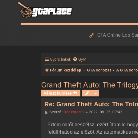
GTA Online Los Sa
Gyors linkek
GyIK
Fórum kezdőlap
GTA sorozat
A GTA soro
Grand Theft Auto: The Trilogy
Válasz küldése
Re: Grand Theft Auto: The Trilo
H
Szerző:
Rockstar69
»
2022. 09. 25. 07:43
o
z
Értem miről beszélsz, ezért írtam le ho
z
á
felülírhatod az előzőt. Az automatikus m
s
z