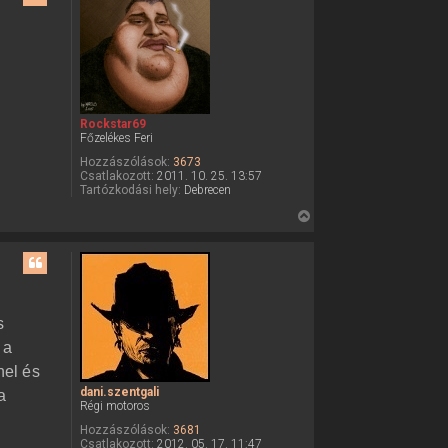
t
s
f
z
e
a
l
v
a
é
t
t
e
e
l
Rockstar69
t
e
Főzelékes Feri
d
e
a
Hozzászólások:
3673
j
n
Csatlakozott:
2011. 10. 25. 13:57
é
i
Tartózkodási hely:
Debrecen
.
r
V
s
e
z
i
e
s
n
t
s
g
z
a
l
a
s
i
a
f
 a
t
e
nel és
l
e
h
dani.szentgali
a
t
a
Régi motoros
s
e
z
Hozzászólások:
3681
j
n
Csatlakozott:
2012. 05. 17. 11:47