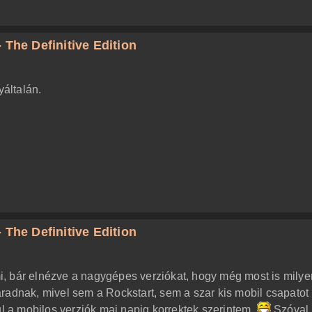
 The Definitive Edition
yáltalán.
 The Definitive Edition
, bár elnézve a nagygépes verziókat, hogy még most is milye
radnak, mivel sem a Rockstart, sem a szar kis mobil csapato
ul a mobilos verziók mai napig korrektek szerintem.
Szóval