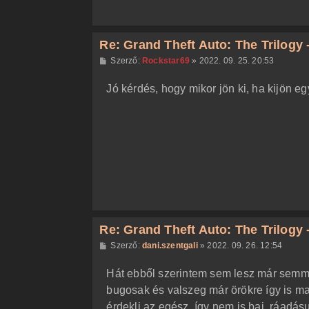
Re: Grand Theft Auto: The Trilogy -
H
Szerző:
Rockstar69
»
2022. 09. 25. 20:53
o
z
Jó kérdés, hogy mikor jön ki, ha kijön eg
z
á
s
z
ó
l
á
s
Re: Grand Theft Auto: The Trilogy -
H
Szerző:
dani.szentgali
»
2022. 09. 26. 12:54
o
z
Hát ebből szerintem sem lesz már semmi
z
á
bugosak és valszeg már örökre így is ma
s
z
érdekli az egész, így nem is baj, ráadás