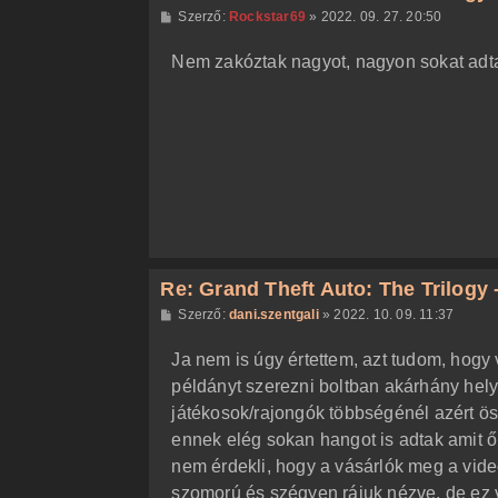
H
Szerző:
Rockstar69
»
2022. 09. 27. 20:50
o
z
Nem zakóztak nagyot, nagyon sokat adta
z
á
s
z
ó
l
á
s
Re: Grand Theft Auto: The Trilogy -
H
Szerző:
dani.szentgali
»
2022. 10. 09. 11:37
o
z
Ja nem is úgy értettem, azt tudom, hogy 
z
á
példányt szerezni boltban akárhány hely
s
z
játékosok/rajongók többségénél azért öss
ó
l
ennek elég sokan hangot is adtak amit ők
á
nem érdekli, hogy a vásárlók meg a vid
s
szomorú és szégyen rájuk nézve, de ez 