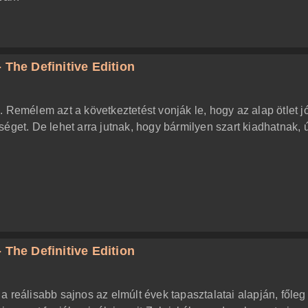
 The Definitive Edition
 Remélem azt a következtetést vonják le, hogy az alap ötlet jó
éget. De lehet arra jutnak, hogy bármilyen szart kiadhatnak, 
 The Definitive Edition
z a reálisabb sajnos az elmúlt évek tapasztalatai alapján, főleg