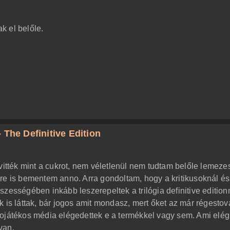
k el belőle.
 The Definitive Edition
vitték mint a cukrot, nem véletlenül nem tudtam belőle lemeze
re is bementem anno. Arra gondoltam, hogy a kritikusoknál és
zességében inkább leszerepeltek a trilógia definitive edition
 is láttak, bár jogos amit mondasz, mert őket az már régestov
eojátékos média elégedettek e a termékkel vagy sem. Ami elég
van.