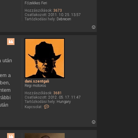
t
Főzelékes Feri
n
e
t
Hozzászólások:
3673
g
j
Csatlakozott:
2011. 10. 25. 13:57
a
é
Tartózkodási hely:
Debrecen
l
r
i
V
f
e
i
e
l
s
h
s
a
s
z
z
a
n
a után
á
a
l
t
ó
tem a
e
v
a
dani.szentgali
rben,
t
l
Régi motoros
e
intem
Hozzászólások:
3681
j
rábbi
Csatlakozott:
2012. 05. 17. 11:47
é
Tartózkodási hely:
Hungary
után
K
Kapcsolat:
r
a
e
p
c
V
s
o
i
l
s
a