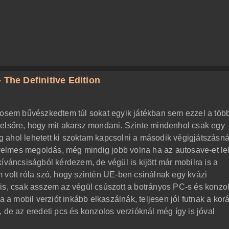
 The Definitive Edition
sosem bűvészkedtem túl sokat egyik játékban sem ezzel a töb
 elsőre, hogy mit akarsz mondani. Szinte mindenhol csak egy
 ahol lehetett ki szoktam kapcsolni a második végigjátszásná
elmes megoldás, még mindig jobb volna ha az autosave-et le
íváncsiságból kérdezem, de végül is kijött már mobilra is a
 volt róla szó, hogy szintén UE-ben csinálnak egy kvázi
is, csak asszem az végül csúszott a botrányos PC-s és konzo
a a mobil verziót inkább elkaszálnák, teljesen jól futnak a kor
 de az eredeti pcs és konzolos verzióknál még így is jóval