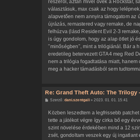
részéről, aztán mivel övék a Rockstar, s
s
z
választásuk, max csak az hogy lelépnek
ó
l
alapvetően nem annyira támogatom az új
á
újrázás, remastered vagy remake, de nag
s
felhúzva (lásd Resident Evil 2-3 remake, 
is úgy gondolom, hogy az alap ötlet jó é
"minőségben", mint a trilógiánál. Bár a h
eredetileg betervezett GTA4 meg Red D
nem a trilógia fogadtatása miatt, hanem 
meg a hacker támadásból sem tudtomma
Re: Grand Theft Auto: The Trilogy -
H
Szerző:
dani.szentgali
»
2023. 01. 01. 15:41
o
z
Közben leszedtem a legfrissebb patchet 
z
á
tette a játékot végre így cirka bő egy é
s
z
szint növelése érdekében mind a 12 szin
ó
l
zsét, gondoltam veszek egy új ingatlant
á