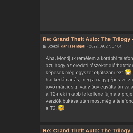
á
s
Re: Grand Theft Auto: The Trilogy -
H
Szerző:
dani.szentgali
»
2022. 09. 27. 17:04
o
z
Aha. Mondjuk remélem a korábbi telefo
z
á
azt, hogy az eredeti részeket elérhetet
s
z
képesek még egyszer eljátszani ezt.
ó
l
hackertámadás, meg a nagygépes verzió
á
jövő márciusig, vagy úgy egyáltalán va
s
a T2-nek inkább le kellene fújnia a proj
verziók bukása után most még a telefonos
a T2.
Re: Grand Theft Auto: The Trilogy -