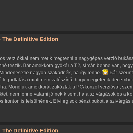
 The Definitive Edition
nos verziókkal nem merik megtenni a nagygépes verzió bukás
lenné teszik. Bár amekkora gyökér a T2, simán benne van, hogy
Mindenesetre nagyon szakadnék, ha így lenne.
Bár szerin
 fogadtatása miatt nem valószínű, hogy megjelenik decembe
laha. Mondjuk amekkorát zakóztak a PC/konzol verzióval, szer
ektet, nem lenne valami jó nekik sem, ha a szivárgások és a ko
 fronton is felsülnének. Elvileg sok pénzt bukott a szivárgás 
 The Definitive Edition