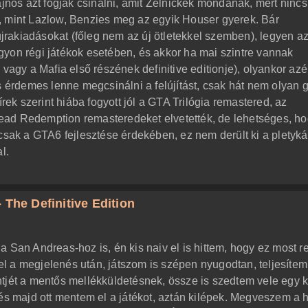
ajnos azt fogják csinálni, amit Zelnickék mondanak, mert ninc
, mint Lazlow, Benzies meg az egyik Houser gyerek. Bár
rakiadásokat (főleg nem az új ötletekkel szemben), legyen a
yon régi játékok esetében, és akkor ha mai szintre vannak
vagy a Mafia első részének definitive editionje), olyankor azé
s érdemes lenne megcsinálni a felújítást, csak hát nem olyan 
írek szerint hiába fogyott jól a GTA Trilógia remastered, az
ead Redemption remasteredeket elvetették, de lehetséges, h
csak a GTA6 fejlesztése érdekében, ez nem derült ki a pletyká
l.
 The Definitive Edition
a San Andreas-hoz is, én kis naiv el is hittem, hogy ez most 
vvel a megjelenés után, játszom is szépen nyugodtan, teljesíte
tjét a mentős mellékküldetésnek, össze is szedtem vele egy k
 és majd ott mentem el a játékot, aztán kilépek. Megveszem a h