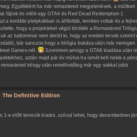
 meg. Egyébként ha már remastered megjelenések, a múltkori
tak fájlok és infók egy GTA4 és Red Dead Redemption 1
zt a korábbi pletykákban is állították, tervben voltak és a fejle
ítette, hogy a projekteket végül törölték a Remastered Trilógi
juk az tudtommal nem derült ki, hogy az eredeti tervek szerint 
 stúdió, bár sanszos hogy a trilógia bukása után már nemigen
treet Games-nél.
Szerintem amúgy a GTA6 kiadása után 
ojektekhez, aztán majd pár év múlva ha ismét kell nekik a pén
a remastered trilogy után remélhetőleg már egy sokkal jobb
 The Definitive Edition
 1-e előtt tervezik kiadni, szóval lehet, hogy decemberben jö