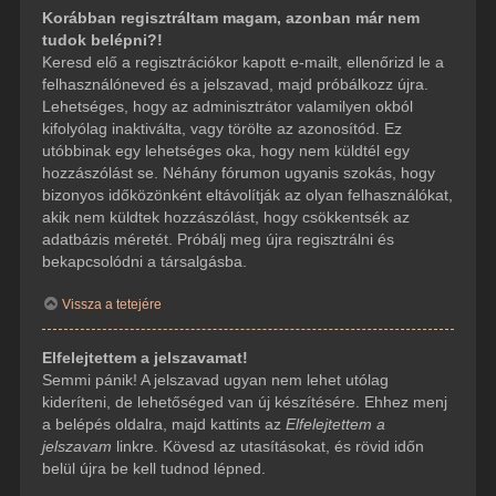
Korábban regisztráltam magam, azonban már nem
tudok belépni?!
Keresd elő a regisztrációkor kapott e-mailt, ellenőrizd le a
felhasználóneved és a jelszavad, majd próbálkozz újra.
Lehetséges, hogy az adminisztrátor valamilyen okból
kifolyólag inaktiválta, vagy törölte az azonosítód. Ez
utóbbinak egy lehetséges oka, hogy nem küldtél egy
hozzászólást se. Néhány fórumon ugyanis szokás, hogy
bizonyos időközönként eltávolítják az olyan felhasználókat,
akik nem küldtek hozzászólást, hogy csökkentsék az
adatbázis méretét. Próbálj meg újra regisztrálni és
bekapcsolódni a társalgásba.
Vissza a tetejére
Elfelejtettem a jelszavamat!
Semmi pánik! A jelszavad ugyan nem lehet utólag
kideríteni, de lehetőséged van új készítésére. Ehhez menj
a belépés oldalra, majd kattints az
Elfelejtettem a
jelszavam
linkre. Kövesd az utasításokat, és rövid időn
belül újra be kell tudnod lépned.