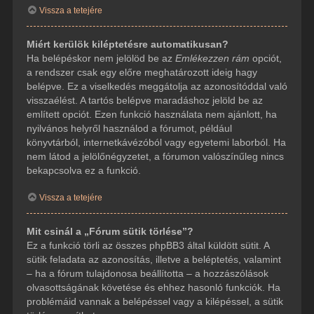
Vissza a tetejére
Miért kerülök kiléptetésre automatikusan?
Ha belépéskor nem jelölöd be az
Emlékezzen rám
opciót,
a rendszer csak egy előre meghatározott ideig hagy
belépve. Ez a viselkedés meggátolja az azonosítóddal való
visszaélést. A tartós belépve maradáshoz jelöld be az
említett opciót. Ezen funkció használata nem ajánlott, ha
nyilvános helyről használod a fórumot, például
könyvtárból, internetkávézóból vagy egyetemi laborból. Ha
nem látod a jelölőnégyzetet, a fórumon valószínűleg nincs
bekapcsolva ez a funkció.
Vissza a tetejére
Mit csinál a „Fórum sütik törlése”?
Ez a funkció törli az összes phpBB3 által küldött sütit. A
sütik feladata az azonosítás, illetve a beléptetés, valamint
– ha a fórum tulajdonosa beállította – a hozzászólások
olvasottságának követése és ehhez hasonló funkciók. Ha
problémáid vannak a belépéssel vagy a kilépéssel, a sütik