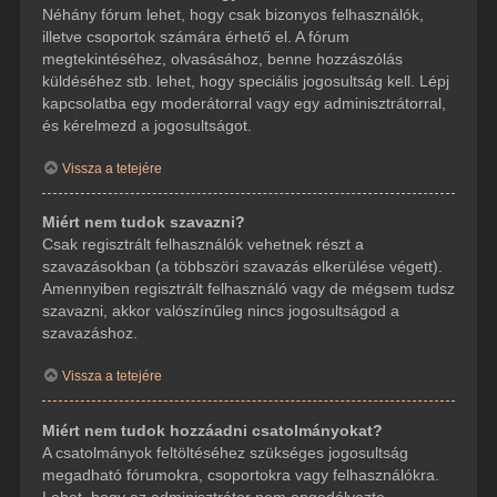
Néhány fórum lehet, hogy csak bizonyos felhasználók,
illetve csoportok számára érhető el. A fórum
megtekintéséhez, olvasásához, benne hozzászólás
küldéséhez stb. lehet, hogy speciális jogosultság kell. Lépj
kapcsolatba egy moderátorral vagy egy adminisztrátorral,
és kérelmezd a jogosultságot.
Vissza a tetejére
Miért nem tudok szavazni?
Csak regisztrált felhasználók vehetnek részt a
szavazásokban (a többszöri szavazás elkerülése végett).
Amennyiben regisztrált felhasználó vagy de mégsem tudsz
szavazni, akkor valószínűleg nincs jogosultságod a
szavazáshoz.
Vissza a tetejére
Miért nem tudok hozzáadni csatolmányokat?
A csatolmányok feltöltéséhez szükséges jogosultság
megadható fórumokra, csoportokra vagy felhasználókra.
Lehet, hogy az adminisztrátor nem engedélyezte