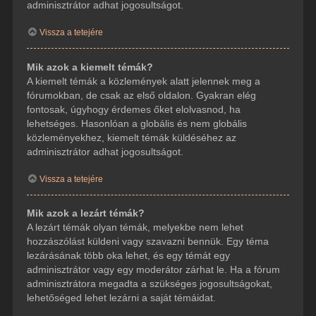
adminisztrátor adhat jogosultságot.
Vissza a tetejére
Mik azok a kiemelt témák?
A kiemelt témák a közlemények alatt jelennek meg a
fórumokban, de csak az első oldalon. Gyakran elég
fontosak, úgyhogy érdemes őket elolvasnod, ha
lehetséges. Hasonlóan a globális és nem globális
közleményekhez, kiemelt témák küldéséhez az
adminisztrátor adhat jogosultságot.
Vissza a tetejére
Mik azok a lezárt témák?
A lezárt témák olyan témák, melyekbe nem lehet
hozzászólást küldeni vagy szavazni bennük. Egy téma
lezárásának több oka lehet, és egy témát egy
adminisztrátor vagy egy moderátor zárhat le. Ha a fórum
adminisztrátora megadta a szükséges jogosultságokat,
lehetőséged lehet lezárni a saját témáidat.