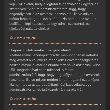
kép – az avatar, mely a legtöbb felhasználónak egyedi és
személyes. A fórum adminisztrátorától függ, hogy
engedélyezett-e az avatarok használata, illetve milyen
módot lehet megadni ezt a képet. Ha nem tudsz avatart
beállítani, lépj kapcsolatba egy adminisztrátorral, és
tájékozódj nála az okokról.
Vissza a tetejére
Hogyan tudok avatart megjeleníteni?
A felhasználói vezérlőpult “Profil” menüpontjában adhatsz
meg avatart a következő módokon: Gravatar szolgáltatás
használatával, avatar galériából történő választással, külső
URL megadásával és feltöltéssel. A fórum
adminisztrátorától függ, hogy engedélyezett-e az avatarok
használta, illetve milyen módon lehet megadni ezt a képet.
Ha nem tudsz avatart beállítani, lépj kapcsolatba egy
adminisztrátorral, és tájékozódj nála az okokról.
Vissza a tetejére