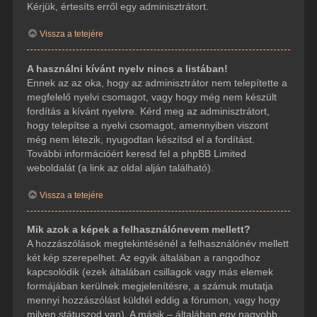
Kérjük, értesíts erről egy adminisztrátort.
Vissza a tetejére
A használni kívánt nyelv nincs a listában!
Ennek az az oka, hogy az adminisztrátor nem telepítette a
megfelelő nyelvi csomagot, vagy hogy még nem készült
fordítás a kívánt nyelvre. Kérd meg az adminisztrátort,
hogy telepítse a nyelvi csomagot, amennyiben viszont
még nem létezik, nyugodtan készítsd el a fordítást.
További információért keresd fel a phpBB Limited
weboldalát (a link az oldal alján található).
Vissza a tetejére
Mik azok a képek a felhasználónevem mellett?
A hozzászólások megtekintésénél a felhasználónév mellett
két kép szerepelhet. Az egyik általában a rangodhoz
kapcsolódik (ezek általában csillagok vagy más elemek
formájában kerülnek megjelenítésre, a számuk mutatja
mennyi hozzászólást küldtél eddig a fórumon, vagy hogy
milyen státuszod van). A másik – általában egy nagyobb