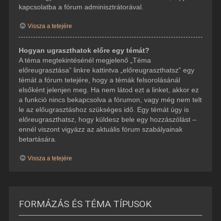
kapcsolatba a fórum adminisztrátorával.
Vissza a tetejére
Hogyan ugraszthatok előre egy témát?
A téma megtekintésénél megjelenő „Téma
előreugrasztása” linkre kattintva „előreugraszthatsz” egy
témát a fórum tetejére, hogy a témák felsorolásánál
elsőként jelenjen meg. Ha nem látod ezt a linket, akkor ez
a funkció nincs bekapcsolva a fórumon, vagy még nem telt
le az előugrasztáshoz szükséges idő. Egy témát úgy is
előreugraszthatsz, hogy küldesz bele egy hozzászólást –
ennél viszont vigyázz az aktuális fórum szabályainak
betartására.
Vissza a tetejére
FORMÁZÁS ÉS TÉMA TÍPUSOK