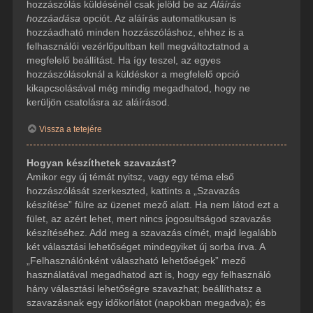
hozzászólás küldésénél csak jelöld be az
Aláírás
hozzáadása
opciót. Az aláírás automatikusan is
hozzáadható minden hozzászóláshoz, ehhez is a
felhasználói vezérlőpultban kell megváltoztatnod a
megfelelő beállítást. Ha így teszel, az egyes
hozzászólásoknál a küldéskor a megfelelő opció
kikapcsolásával még mindig megadhatod, hogy ne
kerüljön csatolásra az aláírásod.
Vissza a tetejére
Hogyan készíthetek szavazást?
Amikor egy új témát nyitsz, vagy egy téma első
hozzászólását szerkeszted, kattints a „Szavazás
készítése” fülre az üzenet mező alatt. Ha nem látod ezt a
fület, az azért lehet, mert nincs jogosultságod szavazás
készítéséhez. Add meg a szavazás címét, majd legalább
két választási lehetőséget mindegyiket új sorba írva. A
„Felhasználónként válaszható lehetőségek” mező
használatával megadhatod azt is, hogy egy felhasználó
hány választási lehetőségre szavazhat; beállíthatsz a
szavazásnak egy időkorlátot (napokban megadva); és