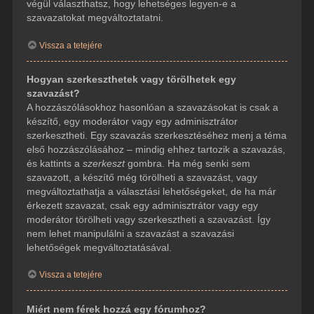
végül választhatsz, hogy lehetséges legyen-e a
szavazatokat megváltoztatatni.
Vissza a tetejére
Hogyan szerkeszthetek vagy törölhetek egy
szavazást?
A hozzászólásokhoz hasonlóan a szavazásokat is csak a
készítő, egy moderátor vagy egy adminisztrátor
szerkesztheti. Egy szavazás szerkesztéséhez menj a téma
első hozzászólásához – mindig ehhez tartozik a szavazás,
és kattints a
szerkeszt
gombra. Ha még senki sem
szavazott, a készítő még törölheti a szavazást, vagy
megváltoztathatja a választási lehetőségeket, de ha már
érkezett szavazat, csak egy adminisztrátor vagy egy
moderátor törölheti vagy szerkesztheti a szavazást. Így
nem lehet manipulálni a szavazást a szavazási
lehetőségek megváltoztatásával.
Vissza a tetejére
Miért nem férek hozzá egy fórumhoz?