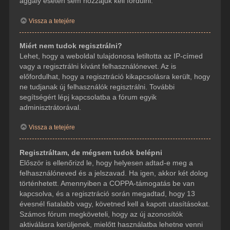
aggály esetén sem hozzájuk kell fordulni.
Vissza a tetejére
Miért nem tudok regisztrálni?
Lehet, hogy a weboldal tulajdonosa letiltotta az IP-címed
vagy a regisztrálni kívánt felhasználónevet. Az is
előfordulhat, hogy a regisztráció kikapcsolásra került, hogy
ne tudjanak új felhasználók regisztrálni. További
segítségért lépj kapcsolatba a fórum egyik
adminisztrátorával.
Vissza a tetejére
Regisztráltam, de mégsem tudok belépni
Először is ellenőrizd le, hogy helyesen adtad-e meg a
felhasználóneved és a jelszavad. Ha igen, akkor két dolog
történhetett. Amennyiben a COPPA-támogatás be van
kapcsolva, és a regisztráció során megadtad, hogy 13
évesnél fiatalabb vagy, követned kell a kapott utasításokat.
Számos fórum megköveteli, hogy az új azonosítók
aktiválásra kerüljenek, mielőtt használatba lehetne venni