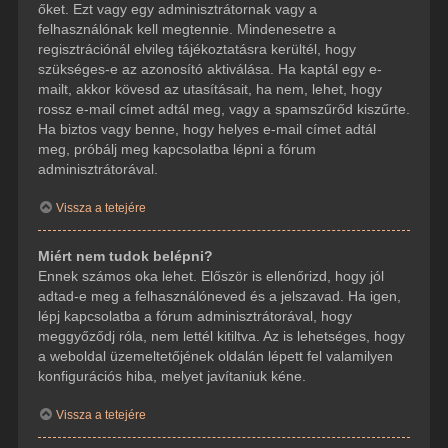
őket. Ezt vagy egy adminisztrátornak vagy a
felhasználónak kell megtennie. Mindenesetre a
regisztrációnál elvileg tájékoztatásra kerültél, hogy
szükséges-e az azonosító aktiválása. Ha kaptál egy e-
mailt, akkor kövesd az utasításait, ha nem, lehet, hogy
rossz e-mail címet adtál meg, vagy a spamszűrőd kiszűrte.
Ha biztos vagy benne, hogy helyes e-mail címet adtál
meg, próbálj meg kapcsolatba lépni a fórum
adminisztrátorával.
Vissza a tetejére
Miért nem tudok belépni?
Ennek számos oka lehet. Először is ellenőrizd, hogy jól
adtad-e meg a felhasználóneved és a jelszavad. Ha igen,
lépj kapcsolatba a fórum adminisztrátorával, hogy
meggyőződj róla, nem lettél kitiltva. Az is lehetséges, hogy
a weboldal üzemeltetőjének oldalán lépett fel valamilyen
konfigurációs hiba, melyet javítaniuk kéne.
Vissza a tetejére