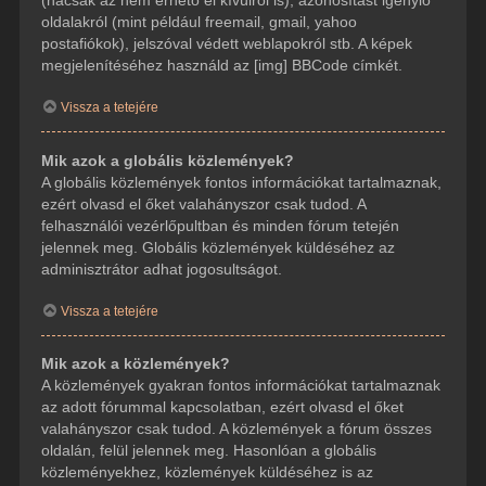
(hacsak az nem érhető el kívülről is), azonosítást igénylő
oldalakról (mint például freemail, gmail, yahoo
postafiókok), jelszóval védett weblapokról stb. A képek
megjelenítéséhez használd az [img] BBCode címkét.
Vissza a tetejére
Mik azok a globális közlemények?
A globális közlemények fontos információkat tartalmaznak,
ezért olvasd el őket valahányszor csak tudod. A
felhasználói vezérlőpultban és minden fórum tetején
jelennek meg. Globális közlemények küldéséhez az
adminisztrátor adhat jogosultságot.
Vissza a tetejére
Mik azok a közlemények?
A közlemények gyakran fontos információkat tartalmaznak
az adott fórummal kapcsolatban, ezért olvasd el őket
valahányszor csak tudod. A közlemények a fórum összes
oldalán, felül jelennek meg. Hasonlóan a globális
közleményekhez, közlemények küldéséhez is az