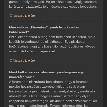
gombot, mely erre való. Ha erre kattintasz, végigkísérésre
kerülsz a hozzászólás jelentéséhez szükséges lépéseken.
Vissza a tetejére
Mire való az „Elmentés” gomb hozzászólás
küldésénél?
Ezzel elmentheted a még nem befejezett üzeneted, majd
később folytathatod, és elküldheted. Egy piszkozat
betöltéséhez menj a felhasználói vezérlőpultra és kövesd
a maguktól értetődő lépéseket.
Vissza a tetejére
Miért kell a hozzászólásomat jóváhagynia egy
moderátornak?
A fórum adminisztrátora beállíthatta, hogy a fórumban,
melybe hozzászólást szeretnél küldeni, csak olyan
hozzászólások jelenhetnek meg, melyeket egy moderátor
átnézett. Az is lehet, hogy az adminisztrátor egy olyan
csoportba helyezett téged, akiknek a hozzászólásait át kell
néznie egy moderátornak. További információért, lépj