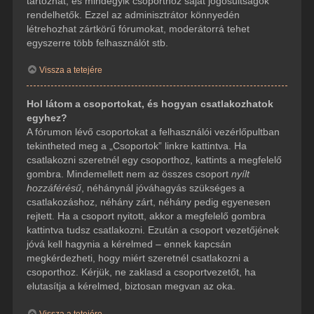
tartozhat, és mindegyik csoporthoz saját jogosultságok
rendelhetők. Ezzel az adminisztrátor könnyedén
létrehozhat zártkörű fórumokat, moderátorrá tehet
egyszerre több felhasználót stb.
Vissza a tetejére
Hol látom a csoportokat, és hogyan csatlakozhatok
egyhez?
A fórumon lévő csoportokat a felhasználói vezérlőpultban
tekintheted meg a „Csoportok” linkre kattintva. Ha
csatlakozni szeretnél egy csoporthoz, kattints a megfelelő
gombra. Mindemellett nem az összes csoport
nyílt
hozzáférésű
, néhánynál jóváhagyás szükséges a
csatlakozáshoz, néhány zárt, néhány pedig egyenesen
rejtett. Ha a csoport nyitott, akkor a megfelelő gombra
kattintva tudsz csatlakozni. Ezután a csoport vezetőjének
jóvá kell hagynia a kérelmed – ennek kapcsán
megkérdezheti, hogy miért szeretnél csatlakozni a
csoporthoz. Kérjük, ne zaklasd a csoportvezetőt, ha
elutasítja a kérelmed, biztosan megvan az oka.
Vissza a tetejére