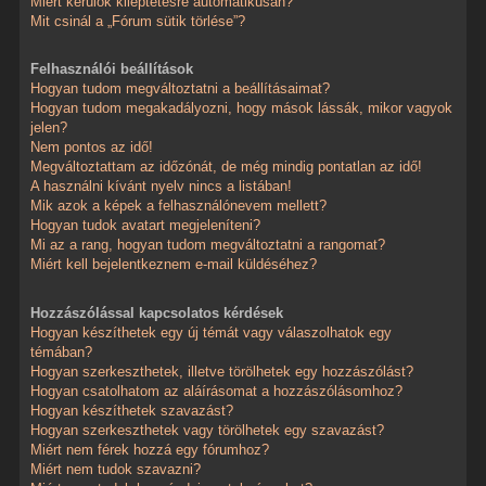
Miért kerülök kiléptetésre automatikusan?
Mit csinál a „Fórum sütik törlése”?
Felhasználói beállítások
Hogyan tudom megváltoztatni a beállításaimat?
Hogyan tudom megakadályozni, hogy mások lássák, mikor vagyok
jelen?
Nem pontos az idő!
Megváltoztattam az időzónát, de még mindig pontatlan az idő!
A használni kívánt nyelv nincs a listában!
Mik azok a képek a felhasználónevem mellett?
Hogyan tudok avatart megjeleníteni?
Mi az a rang, hogyan tudom megváltoztatni a rangomat?
Miért kell bejelentkeznem e-mail küldéséhez?
Hozzászólással kapcsolatos kérdések
Hogyan készíthetek egy új témát vagy válaszolhatok egy
témában?
Hogyan szerkeszthetek, illetve törölhetek egy hozzászólást?
Hogyan csatolhatom az aláírásomat a hozzászólásomhoz?
Hogyan készíthetek szavazást?
Hogyan szerkeszthetek vagy törölhetek egy szavazást?
Miért nem férek hozzá egy fórumhoz?
Miért nem tudok szavazni?