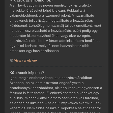
Mik azok az emotikonok?
A smiley-k vagy más néven emotikonok kis grafikák,
melyekkel érzéseket lehet kifejezni. Például a :)
vidámot/boldogot, a :( szomorút jelent. A használható
emotikonok teljes listája megtalálható a hozzászólás
küldésénél. Lehetőleg ne használj túl sok emotikont, mert
nehezen lesz olvasható a hozzászólás, ezért pedig egy
moderátor kiszerkesztheti őket, vagy akár az egész
hozzászólást törölheti. A fórum adminisztrátora beállíthat
egy felső korlátot, melynél nem használhatsz több
emotikont egy hozzászólásban.
Vissza a tetejére
Küldhetek képeket?
Igen, megjeleníthetsz képeket a hozzászólásaidban.
Azonban, ha az adminisztrátor engedélyezte a
csatolmányok hozzáadását, akkor a képeket egyenesen a
fórumra is feltöltheted. Ellenkező esetben a képeket egy
publikus, mindenki által elérhető szerveren kell tárolnod,
és onnan belinkelned – például: http://www.akarmi.hu/en-
kepem.gif. Nem tudsz belinkelni képeket a saját gépedről