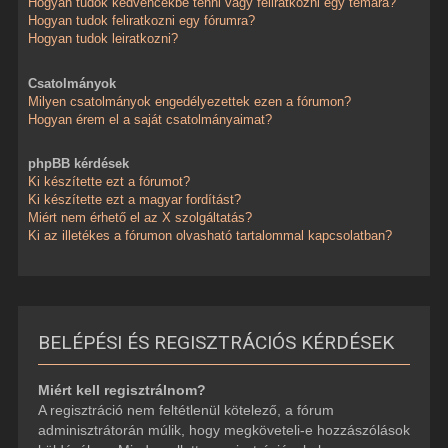
Hogyan tudok kedvencekbe tenni vagy feliratkozni egy témára?
Hogyan tudok feliratkozni egy fórumra?
Hogyan tudok leiratkozni?
Csatolmányok
Milyen csatolmányok engedélyezettek ezen a fórumon?
Hogyan érem el a saját csatolmányaimat?
phpBB kérdések
Ki készítette ezt a fórumot?
Ki készítette ezt a magyar fordítást?
Miért nem érhető el az X szolgáltatás?
Ki az illetékes a fórumon olvasható tartalommal kapcsolatban?
BELÉPÉSI ÉS REGISZTRÁCIÓS KÉRDÉSEK
Miért kell regisztrálnom?
A regisztráció nem feltétlenül kötelező, a fórum
adminisztrátorán múlik, hogy megköveteli-e hozzászólások