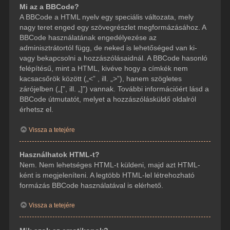
Mi az a BBCode?
A BBCode a HTML nyelv egy speciális változata, mely
nagy teret enged egy szövegrészlet megformázásához. A
BBCode használatának engedélyezése az
adminisztrátortól függ, de neked is lehetőséged van ki-
vagy bekapcsolni a hozzászólásaidnál. A BBCode hasonló
felépítésű, mint a HTML, kivéve hogy a címkék nem
kacsacsőrök között („<” , ill. „>”), hanem szögletes
zárójelben („[”, ill. „]”) vannak. További információért lásd a
BBCode útmutatót, melyet a hozzászólásküldő oldalról
érhetsz el.
Vissza a tetejére
Használhatok HTML-t?
Nem. Nem lehetséges HTML-t küldeni, majd azt HTML-
ként is megjeleníteni. A legtöbb HTML-lel létrehozható
formázás BBCode használatával is elérhető.
Vissza a tetejére