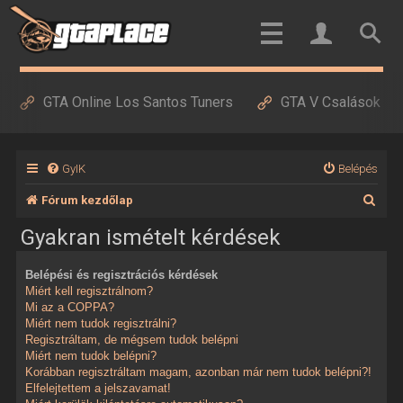
GTA Online Los Santos Tuners
GTA V Csalások
GyIK
Belépés
K
Fórum kezdőlap
e
Gyakran ismételt kérdések
r
Belépési és regisztrációs kérdések
e
Miért kell regisztrálnom?
s
Mi az a COPPA?
Miért nem tudok regisztrálni?
é
Regisztráltam, de mégsem tudok belépni
Miért nem tudok belépni?
s
Korábban regisztráltam magam, azonban már nem tudok belépni?!
Elfelejtettem a jelszavamat!