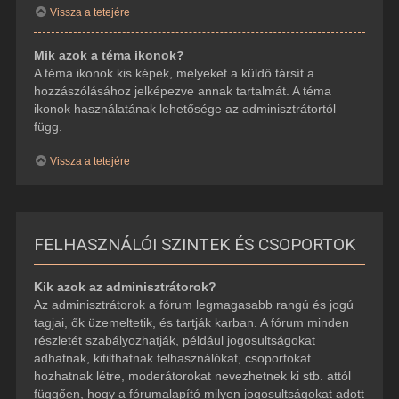
Vissza a tetejére
Mik azok a téma ikonok?
A téma ikonok kis képek, melyeket a küldő társít a
hozzászólásához jelképezve annak tartalmát. A téma
ikonok használatának lehetősége az adminisztrátortól
függ.
Vissza a tetejére
FELHASZNÁLÓI SZINTEK ÉS CSOPORTOK
Kik azok az adminisztrátorok?
Az adminisztrátorok a fórum legmagasabb rangú és jogú
tagjai, ők üzemeltetik, és tartják karban. A fórum minden
részletét szabályozhatják, például jogosultságokat
adhatnak, kitilthatnak felhasználókat, csoportokat
hozhatnak létre, moderátorokat nevezhetnek ki stb. attól
függően, hogy a fórumalapító milyen jogosultságokat adott