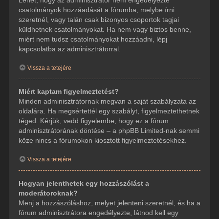
csatolmányok hozzáadását a fórumba, melybe írni
szeretnél, vagy talán csak bizonyos csoportok tagjai
küldhetnek csatolmányokat. Ha nem vagy biztos benne,
miért nem tudsz csatolmányokat hozzáadni, lépj
kapcsolatba az adminisztrátorral.
Vissza a tetejére
Miért kaptam figyelmeztetést?
Minden adminisztrátornak megvan a saját szabályzata az
oldalára. Ha megsértettél egy szabályt, figyelmeztethetnek
téged. Kérjük, vedd figyelembe, hogy ez a fórum
adminisztrátorának döntése – a phpBB Limited-nak semmi
köze nincs a fórumokon kiosztott figyelmeztetésekhez.
Vissza a tetejére
Hogyan jelenthetek egy hozzászólást a
moderátoroknak?
Menj a hozzászóláshoz, melyet jelenteni szeretnél, és ha a
fórum adminisztrátora engedélyezte, látnod kell egy