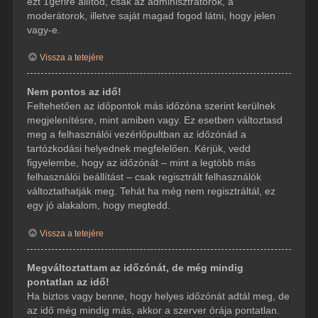
ezt
Igen
re állítod, csak az adminisztrátorok, a
moderátorok, illetve saját magad fogod látni, hogy jelen
vagy-e.
Vissza a tetejére
Nem pontos az idő!
Feltehetően az időpontok más időzóna szerint kerülnek
megjelenítésre, mint amiben vagy. Ez esetben változtasd
meg a felhasználói vezérlőpultban az időzónád a
tartózkodási helyednek megfelelően. Kérjük, vedd
figyelembe, hogy az időzónát – mint a legtöbb más
felhasználói beállítást – csak regisztrált felhasználók
változtathatják meg. Tehát ha még nem regisztráltál, ez
egy jó alakalom, hogy megtedd.
Vissza a tetejére
Megváltoztattam az időzónát, de még mindig
pontatlan az idő!
Ha biztos vagy benne, hogy helyes időzónát adtál meg, de
az idő még mindig más, akkor a szerver órája pontatlan.