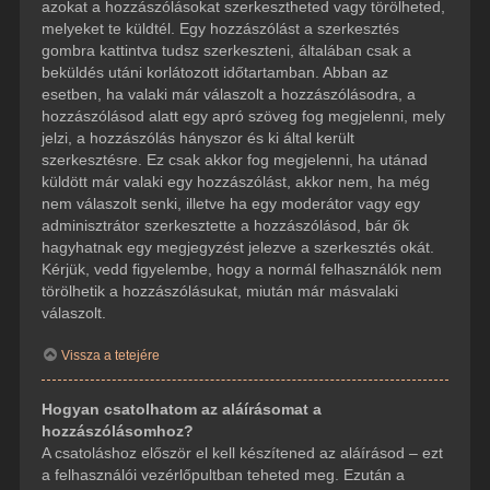
azokat a hozzászólásokat szerkesztheted vagy törölheted,
melyeket te küldtél. Egy hozzászólást a szerkesztés
gombra kattintva tudsz szerkeszteni, általában csak a
beküldés utáni korlátozott időtartamban. Abban az
esetben, ha valaki már válaszolt a hozzászólásodra, a
hozzászólásod alatt egy apró szöveg fog megjelenni, mely
jelzi, a hozzászólás hányszor és ki által került
szerkesztésre. Ez csak akkor fog megjelenni, ha utánad
küldött már valaki egy hozzászólást, akkor nem, ha még
nem válaszolt senki, illetve ha egy moderátor vagy egy
adminisztrátor szerkesztette a hozzászólásod, bár ők
hagyhatnak egy megjegyzést jelezve a szerkesztés okát.
Kérjük, vedd figyelembe, hogy a normál felhasználók nem
törölhetik a hozzászólásukat, miután már másvalaki
válaszolt.
Vissza a tetejére
Hogyan csatolhatom az aláírásomat a
hozzászólásomhoz?
A csatoláshoz először el kell készítened az aláírásod – ezt
a felhasználói vezérlőpultban teheted meg. Ezután a