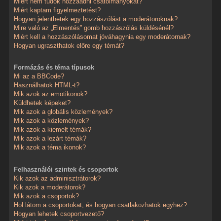
Miért nem tudok hozzáadni csatolmányokat?
Miért kaptam figyelmeztetést?
Hogyan jelenthetek egy hozzászólást a moderátoroknak?
Mire való az „Elmentés” gomb hozzászólás küldésénél?
Miért kell a hozzászólásomat jóváhagynia egy moderátornak?
Hogyan ugraszthatok előre egy témát?
Formázás és téma típusok
Mi az a BBCode?
Használhatok HTML-t?
Mik azok az emotikonok?
Küldhetek képeket?
Mik azok a globális közlemények?
Mik azok a közlemények?
Mik azok a kiemelt témák?
Mik azok a lezárt témák?
Mik azok a téma ikonok?
Felhasználói szintek és csoportok
Kik azok az adminisztrátorok?
Kik azok a moderátorok?
Mik azok a csoportok?
Hol látom a csoportokat, és hogyan csatlakozhatok egyhez?
Hogyan lehetek csoportvezető?