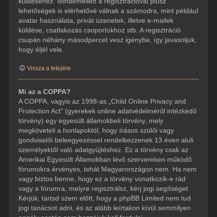
küldéséhez. Mindemellett a regisztrációval plusz
lehetőségek is elérhetővé válnak a számodra, mint például
avatar használata, privát üzenetek, illetve e-mailek
küldése, csatlakozás csoportokhoz stb. A regisztráció
csupán néhány másodpercet vesz igénybe, így javasoljuk,
hogy éljél vele.
Vissza a tetejére
Mi az a COPPA?
A COPPA, vagyis az 1998-as „Child Online Privacy and
Protection Act” (gyerekek online adatvédelméről intézkedő
törvény) egy egyesült államokbeli törvény, mely
megköveteli a honlapoktól, hogy írásos szülői vagy
gondviselői beleegyezéssel rendelkezzenek 13 éven aluli
személyektől való adatgyűjtéshez. Ez a törvény csak az
Amerikai Egyesült Államokban lévő szervereken működő
fórumokra érvényes, tehát Magyarországon nem. Ha nem
vagy biztos benne, hogy ez a törvény vonatkozik-e rád
vagy a fórumra, melyre regisztrálsz, kérj jogi segítséget.
Kérjük, tartsd szem előtt, hogy a phpBB Limited nem tud
jogi tanácsot adni, és az alább leírtakon kívül semmilyen