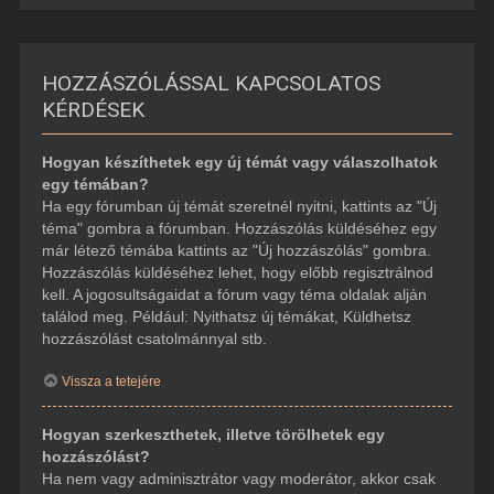
HOZZÁSZÓLÁSSAL KAPCSOLATOS
KÉRDÉSEK
Hogyan készíthetek egy új témát vagy válaszolhatok
egy témában?
Ha egy fórumban új témát szeretnél nyitni, kattints az "Új
téma" gombra a fórumban. Hozzászólás küldéséhez egy
már létező témába kattints az "Új hozzászólás" gombra.
Hozzászólás küldéséhez lehet, hogy előbb regisztrálnod
kell. A jogosultságaidat a fórum vagy téma oldalak alján
találod meg. Például: Nyithatsz új témákat, Küldhetsz
hozzászólást csatolmánnyal stb.
Vissza a tetejére
Hogyan szerkeszthetek, illetve törölhetek egy
hozzászólást?
Ha nem vagy adminisztrátor vagy moderátor, akkor csak