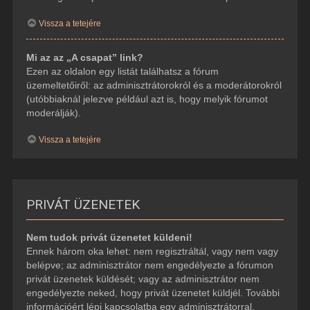
Vissza a tetejére
Mi az az „A csapat” link?
Ezen az oldalon egy listát találhatsz a fórum
üzemeltetőiről: az adminisztrátorokról és a moderátorokról
(utóbbiaknál jelezve például azt is, hogy melyik fórumot
moderálják).
Vissza a tetejére
PRIVÁT ÜZENETEK
Nem tudok privát üzenetet küldeni!
Ennek három oka lehet: nem regisztráltál, vagy nem vagy
belépve; az adminisztrátor nem engedélyezte a fórumon
privát üzenetek küldését; vagy az adminisztrátor nem
engedélyezte neked, hogy privát üzenetet küldjél. További
információért lépj kapcsolatba egy adminisztrátorral.