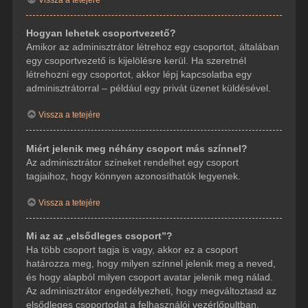
Hogyan lehetek csoportvezető?
Amikor az adminisztrátor létrehoz egy csoportot, általában
egy csoportvezető is kijelölésre kerül. Ha szeretnél
létrehozni egy csoportot, akkor lépj kapcsolatba egy
adminisztrátorral – például egy privát üzenet küldésével.
Vissza a tetejére
Miért jelenik meg néhány csoport más színnel?
Az adminisztrátor színeket rendelhet egy csoport
tagjaihoz, hogy könnyen azonosíthatók legyenek.
Vissza a tetejére
Mi az az „elsődleges csoport”?
Ha több csoport tagja is vagy, akkor ez a csoport
határozza meg, hogy milyen színnel jelenik meg a neved,
és hogy alapból milyen csoport avatar jelenik meg nálad.
Az adminisztrátor engedélyezheti, hogy megváltoztasd az
elsődleges csoportodat a felhasználói vezérlőpultban.