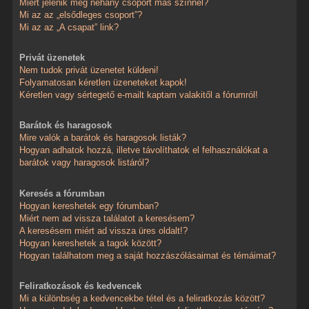
Miért jelenik meg néhány csoport más színnel?
Mi az az „elsődleges csoport”?
Mi az az „A csapat” link?
Privát üzenetek
Nem tudok privát üzenetet küldeni!
Folyamatosan kéretlen üzeneteket kapok!
Kéretlen vagy sértegető e-mailt kaptam valakitől a fórumról!
Barátok és haragosok
Mire valók a barátok és haragosok listák?
Hogyan adhatok hozzá, illetve távolíthatok el felhasználókat a
barátok vagy haragosok listáról?
Keresés a fórumban
Hogyan kereshetek egy fórumban?
Miért nem ad vissza találatot a keresésem?
A keresésem miért ad vissza üres oldalt!?
Hogyan kereshetek a tagok között?
Hogyan találhatom meg a saját hozzászólásaimat és témáimat?
Feliratkozások és kedvencek
Mi a különbség a kedvencekbe tétel és a feliratkozás között?