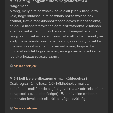
Mi az a rang, hogyan tudom megváltoztatni a
rangomat?
A rang, mely a felhasználók neve alatt jelenik meg, arra
való, hogy mutassa, a felhasználó hozzászólásainak
számát, illetve megkülönböztessen egyes felhasználókat,
például a moderátorokat és adminisztrátorokat. Általában
a felhasználók nem tudják közvetlenül megváltoztatni a
rangjukat, mivel azt az adminisztrátor állítja be. Kérünk, ne
szólj hozzá feleslegesen a témákhoz, csak hogy növeld a
hozzászólásaid számát, hiszen valószínű, hogy ezt a
moderátorok fel fogják fedezni, és egyszerűen csökkenteni
fogják a hozzászólásaid számát.
Vissza a tetejére
Miért kell bejelentkeznem e-mail küldéséhez?
Csak regisztrált felhasználók küldhetnek e-mailt a
beépített e-mail funkció segítségével (ha az adminisztrátor
bekapcsolta ezt a lehetőséget). Ez a névtelen emberek
nemkívánt leveleinek elkerülése végett szükséges.
Vissza a tetejére