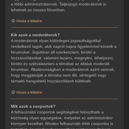
a többi adminisztrátornak. Teljesjogú moderátorok is
lehetnek az összes fórumban.
Vissza a tetejére
Kik azok a moderátorok?
A moderátorok olyan különleges jogosultságokkal
rendelkező tagok, akik napról napra figyelemmel követik a
fórumokat. Jogukban áll szerkeszteni, törölni a
hozzászólásokat, valamint lezárni, megnyitni, áthelyezni,
törölni és szétválasztani a témákat az általuk moderált
fórumban. Általánosságban a moderátorok azért vannak,
hogy meggátolják a témába nem illő, sértegető vagy
támadó hangvételű hozzászólások küldését.
Vissza a tetejére
Mik azok a csoportok?
A felhasználói csoportok segítségével felosztható a
közösség olyan egységekre, melyeket az adminisztrátor
könnyen kezelhet. Minden felhasználó több csoportba is