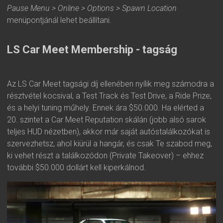
Pause Menu > Online > Options > Spawn Location
menüpontjánál lehet beállítani.
LS Car Meet Membership - tagság
Az LS Car Meet tagsági díj ellenében nyílik meg számodra a
résztvétel kocsival, a Test Track és Test Drive, a Ride Prize,
és a helyi tuning műhely. Ennek ára $50.000. Ha elérted a
20. szintet a Car Meet Reputation skálán (jobb alsó sarok
teljes HUD nézetben), akkor már saját autóstalálkozókat is
szervezhetsz, ahol kiürül a hangár, és csak Te szabod meg,
ki vehet részt a találkozódon (Private Takeover) – ehhez
további $50.000 dollárt kell kiperkálnod.