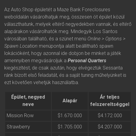
Az Auto Shop épületét a Maze Bank Foreclosures
weboldalán vásárolhatjuk meg, összesen öt épület közül
választhatunk, melyek eltérő negyedekben vannak, és eltérő
alapárakon vásárolhatók meg. Mindegyik Los Santos
városában található, és a szünet menü
Online > Options >
Spawn Location
menüpontja alatt beállítható spawn
lokációként, hogy azonnal ide dobjon be minket a játék
amennyiben megvásároljuk a
Personal Quarters
kiegészítést, de csak azután, hogy elvégeztük Sessanta
ránk bízott első feladatát, és a saját tuning műhelyünket is
ezt követően vehetjük használatba.
Épület, negyed
Ár teljes
Alapár
neve
felszereltséggel
Mission Row
$1.670.000
$4.172.000
Strawberry
$1.705.000
$4.207.000