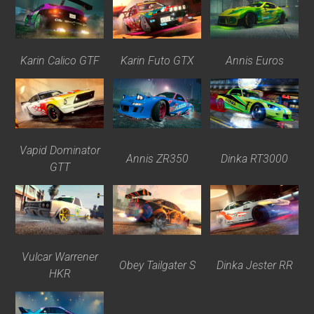
Karin Calico GTF
Karin Futo GTX
Annis Euros
Vapid Dominator
Annis ZR350
Dinka RT3000
GTT
Vulcar Warrener
Obey Tailgater S
Dinka Jester RR
HKR