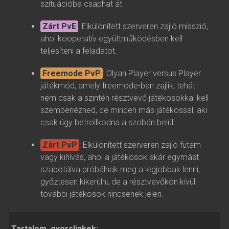
szituációba csaphat át.
Zárt PvE
: Elkülönített szerveren zajló misszió,
ahol kooperatív együttműködésben kell
teljesíteni a feladatot.
Freemode PvP
: Olyan Player versus Player
játékmód, amely freemode-ban zajlik, tehát
nem csak a szintén résztvevő játékosokkal kell
szembenézned, de minden más játékossal, aki
csak úgy betrollkodna a szobán belül.
Zárt PvP
: Elkülönített szerveren zajló futam
vagy kihívás, ahol a játékosok akár egymást
szabotálva próbálnak meg a legjobbak lenni,
győztesen kikerülni, de a résztvevőkön kívül
további játékosok nincsenek jelen.
Tartalom, gyorslinkek: