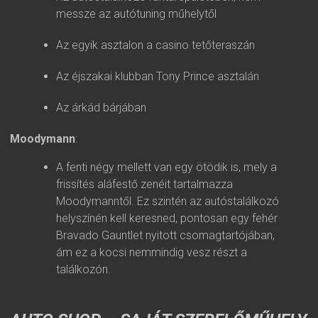
messze az autótuning műhelytől
Az egyik asztalon a casino tetőteraszán
Az éjszakai klubban Tony Prince asztalán
Az árkád bárjában
Moodymann
:
A fenti négy mellett van egy ötödik is, mely a
frissítés aláfestő zenéit tartalmazza
Moodymanntől. Ez szintén az autóstalálkozó
helyszínén kell keresned, pontosan egy fehér
Bravado Gauntlet nyitott csomagtartójában,
ám ez a kocsi nemmindig vesz részt a
találkozón.