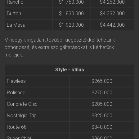
Rancho
$1.750.000
$4.252.000
Burton
$1.830.000
$4.332.000
La Mesa
$1.920.000
$4.442.000
Mindegyik ingatlant további kiegészítőkkel tehetünk
otthonossá, és extra szolgáltatásokat is kérhetünk
melléjük:
Style - stílus
Flawless
$265.000
Polished
$275.000
Concrete Chic
$285.000
Nostalgia Trip
$325.000
Route 68
$340.000
Super Chibi
$360.000