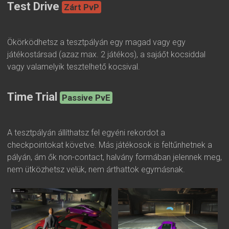
Test Drive
Zárt PvP
Ökörködhetsz a tesztpályán egy magad vagy egy
játékostársad (azaz max. 2 játékos), a sajáőt kocsiddal
vagy valamelyik tesztelhető kocsival.
Time Trial
Passive PvE
A tesztpályán állíthatsz fel egyéni rekordot a
checkpointokat követve. Más játékosok is feltűnhetnek a
pályán, ám ők non-contact, halvány formában jelennek meg,
nem ütközhetsz velük, nem árthattok egymásnak.