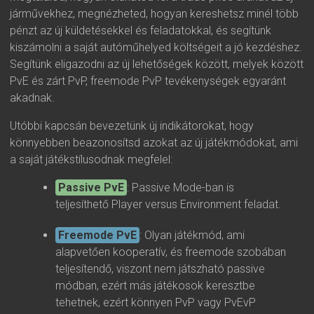
járművekhez, megnézheted, hogyan kereshetsz minél több
pénzt az új küldetésekkel és feladatokkal, és segítünk
kiszámolni a saját autóműhelyed költségeit a jó kezdéshez.
Segítünk eligazodni az új lehetőségek között, melyek között
PvE és zárt PvP, freemode PvP tevékenységek egyaránt
akadnak.
Utóbbi kapcsán bevezetünk új indikátorokat, hogy
könnyebben beazonosítsd azokat az új játékmódokat, ami
a saját játékstílusodnak megfelel:
Passive PvE
: Passive Mode-ban is
teljesíthető Player versus Environment feladat.
Freemode PvE
: Olyan játékmód, ami
alapvetően kooperatív, és freemode szobában
teljesítendő, viszont nem játszható passive
módban, ezért más játékosok keresztbe
tehetnek, ezért könnyen PvP vagy PvEvP