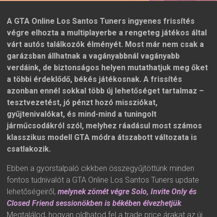
A GTA Online Los Santos Tuners ingyenes frissítés
végre elhozta a multiplayerbe a rengeteg játékos által
várt autós találkozók élményét. Most már nem csak a
garázsban állhatnak a vagányabbnál vagányabb
verdáink, de biztonságos helyen mutathatjuk meg őket
a többi érdeklődő, békés játékosnak. A frissítés
azonban ennél sokkal több új lehetőséget tartalmaz –
tesztvezetést, jó pénzt hozó missziókat,
gyűjtenivalókat, és mind-mind a tuningolt
járműcsodákról szól, melyhez ráadásul most számos
klasszikus modell GTA módra átszabott változata is
csatlakozik.
Ebben a gyorstalpaló cikkben összegyűjtöttünk minden
fontos tudnivalót a GTA Online Los Santos Tuners update
lehetőségeiről,
melynek zömét végre Solo, Invite Only és
Closed Friend sessionökben is békében élvezhetjük
.
Megtalálod, hogyan oldhatod fel a trade price árakat az új