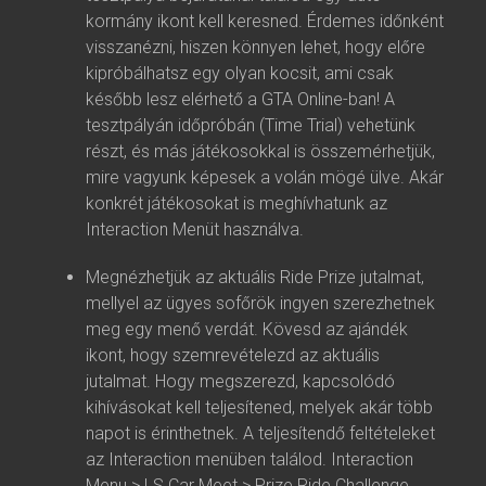
kormány ikont kell keresned. Érdemes időnként
visszanézni, hiszen könnyen lehet, hogy előre
kipróbálhatsz egy olyan kocsit, ami csak
később lesz elérhető a GTA Online-ban! A
tesztpályán időpróbán (Time Trial) vehetünk
részt, és más játékosokkal is összemérhetjük,
mire vagyunk képesek a volán mögé ülve. Akár
konkrét játékosokat is meghívhatunk az
Interaction Menüt használva.
Megnézhetjük az aktuális Ride Prize jutalmat,
mellyel az ügyes sofőrök ingyen szerezhetnek
meg egy menő verdát. Kövesd az ajándék
ikont, hogy szemrevételezd az aktuális
jutalmat. Hogy megszerezd, kapcsolódó
kihívásokat kell teljesítened, melyek akár több
napot is érinthetnek. A teljesítendő feltételeket
az Interaction menüben találod. Interaction
Menu > LS Car Meet > Prize Ride Challenge.