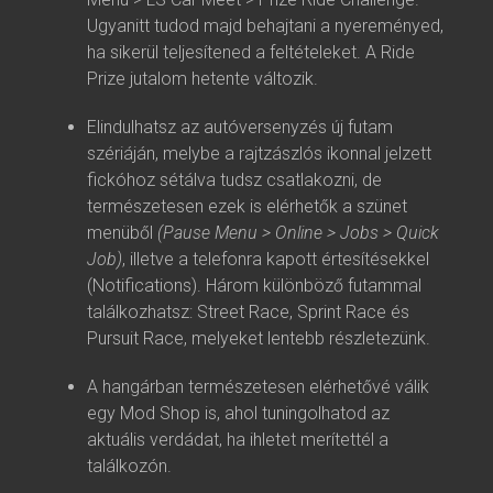
Ugyanitt tudod majd behajtani a nyereményed,
ha sikerül teljesítened a feltételeket. A Ride
Prize jutalom hetente változik.
Elindulhatsz az autóversenyzés új futam
szériáján, melybe a rajtzászlós ikonnal jelzett
fickóhoz sétálva tudsz csatlakozni, de
természetesen ezek is elérhetők a szünet
menüből
(Pause Menu > Online > Jobs > Quick
Job)
, illetve a telefonra kapott értesítésekkel
(Notifications). Három különböző futammal
találkozhatsz: Street Race, Sprint Race és
Pursuit Race, melyeket lentebb részletezünk.
A hangárban természetesen elérhetővé válik
egy Mod Shop is, ahol tuningolhatod az
aktuális verdádat, ha ihletet merítettél a
találkozón.