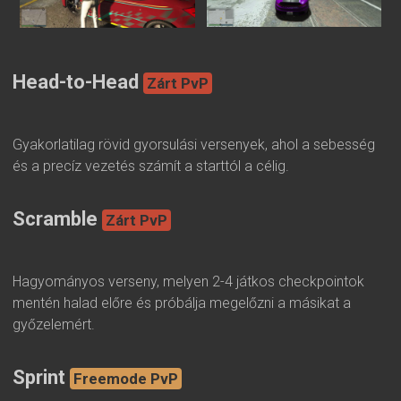
Head-to-Head
Zárt PvP
Gyakorlatilag rövid gyorsulási versenyek, ahol a sebesség
és a precíz vezetés számít a starttól a célig.
Scramble
Zárt PvP
Hagyományos verseny, melyen 2-4 játkos checkpointok
mentén halad előre és próbálja megelőzni a másikat a
győzelemért.
Sprint
Freemode PvP