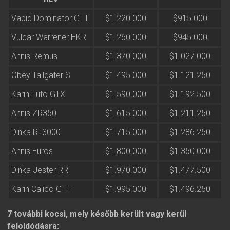
Vapid Dominator GTT
$1.220.000
$915.000
Vulcar Warrener HKR
$1.260.000
$945.000
Annis Remus
$1.370.000
$1.027.000
Obey Tailgater S
$1.495.000
$1.121.250
Karin Futo GTX
$1.590.000
$1.192.500
Annis ZR350
$1.615.000
$1.211.250
Dinka RT3000
$1.715.000
$1.286.250
Annis Euros
$1.800.000
$1.350.000
Dinka Jester RR
$1.970.000
$1.477.500
Karin Calico GTF
$1.995.000
$1.496.250
7 további kocsi, mely később került vagy kerül
feloldódásra: