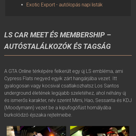
Exotic Export - autólopás napi listák
LS CAR MEET ÉS MEMBERSHIP –
AUTÓSTALÁLKOZÓK ÉS TAGSÁG
A GTA Online térképére felkerült egy új LS embléma, ami
Cypress Flats negyed egyik zárt hangárjába vezet. Itt
gyalogosan vagy kocsival csatlakozhatsz Los Santos
underground életének legújabb szeletéhez, ahol néhány új
és ismerős karakter, név szerint Mimi, Hao, Sessanta és KDJ
(Moodymann) vezet be a kipufogófüst homályába
burkolódzó éjszaka rejtelmeibe.