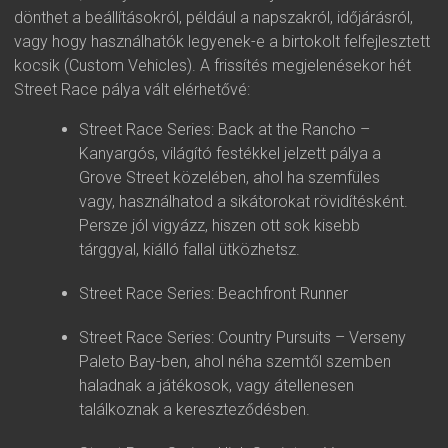
dönthet a beállításokról, például a napszakról, időjárásról,
vagy hogy használhatók legyenek-e a birtokolt felfejlesztett
kocsik (Custom Vehicles). A frissítés megjelenésekor hét
Street Race pálya vált elérhetővé:
Street Race Series: Back at the Rancho –
Kanyargós, világító festékkel jelzett pálya a
Grove Street közelében, ahol ha szemfüles
vagy, használhatod a sikátorokat rövidítésként.
Persze jól vigyázz, hiszen ott sok kisebb
tárggyal, kiálló fallal ütközhetsz.
Street Race Series: Beachfront Runner
Street Race Series: Country Pursuits – Verseny
Paleto Bay-ben, ahol néha szemtől szemben
haladnak a játékosok, vagy átellenesen
találkoznak a kereszteződésben.