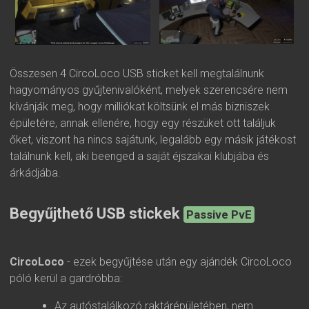
Összesen 4 CircoLoco USB sticket kell megtalálnunk
hagyományos gyűjtenivalóként, melyek szerencsére nem
kívánják meg, hogy milliókat költsünk el más bizniszek
épületére, annak ellenére, hogy egy részüket ott találjuk
őket, viszont ha nincs sajátunk, legalább egy másik játékost
találnunk kell, aki beenged a saját éjszakai klubjába és
árkádjába.
Begyűjthető USB stickek
Passive PvE
CircoLoco
- ezek begyűjtése után egy ajándék CircoLoco
póló kerül a gardróbba:
Az autóstalálkozó raktárépületében, nem