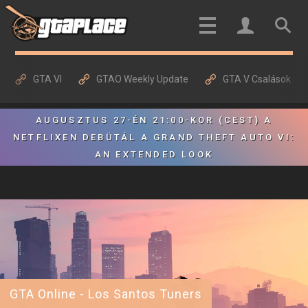
GTA VI
GTAO Weekly Update
GTA V Csalások
AUGUSZTUS 27-ÉN 21:00-KOR (CEST) A
NETFLIXEN DEBÜTÁL A GRAND THEFT AUTO VI:
AN EXTENDED LOOK
GTA Online - Los Santos Tuners