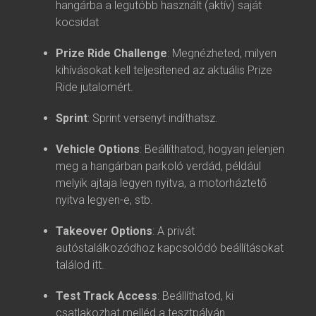
hangárba a legutóbb használt (aktív) saját
kocsidat
Prize Ride Challenge
: Megnézheted, milyen
kihívásokat kell teljesítened az aktuális Prize
Ride jutalomért.
Sprint
: Sprint versenyt indíthatsz.
Vehicle Options
: Beállíthatod, hogyan jelenjen
meg a hangárban parkoló verdád, például
melyik ajtaja legyen nyitva, a motorháztető
nyitva legyen-e, stb.
Takeover Options
: A privát
autóstalálkozódhoz kapcsolódó beállításokat
találod itt.
Test Track Access
: Beállíthatod, ki
csatlakozhat melléd a tesztpályán