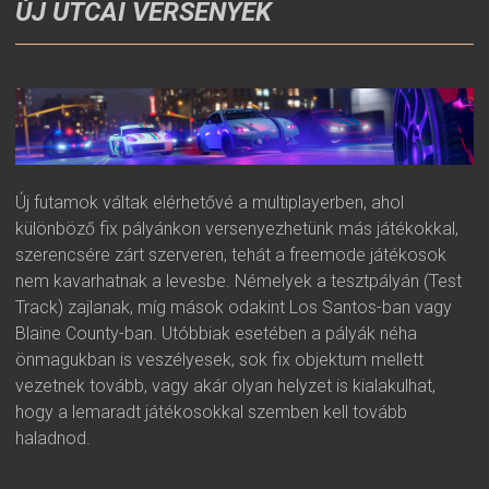
ÚJ UTCAI VERSENYEK
Új futamok váltak elérhetővé a multiplayerben, ahol
különböző fix pályánkon versenyezhetünk más játékokkal,
szerencsére zárt szerveren, tehát a freemode játékosok
nem kavarhatnak a levesbe. Némelyek a tesztpályán (Test
Track) zajlanak, míg mások odakint Los Santos-ban vagy
Blaine County-ban. Utóbbiak esetében a pályák néha
önmagukban is veszélyesek, sok fix objektum mellett
vezetnek tovább, vagy akár olyan helyzet is kialakulhat,
hogy a lemaradt játékosokkal szemben kell tovább
haladnod.