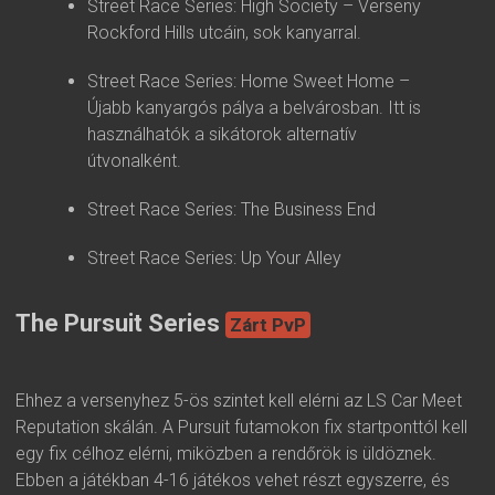
Street Race Series: High Society – Verseny
Rockford Hills utcáin, sok kanyarral.
Street Race Series: Home Sweet Home –
Újabb kanyargós pálya a belvárosban. Itt is
használhatók a sikátorok alternatív
útvonalként.
Street Race Series: The Business End
Street Race Series: Up Your Alley
The Pursuit Series
Zárt PvP
Ehhez a versenyhez 5-ös szintet kell elérni az LS Car Meet
Reputation skálán. A Pursuit futamokon fix startponttól kell
egy fix célhoz elérni, miközben a rendőrök is üldöznek.
Ebben a játékban 4-16 játékos vehet részt egyszerre, és