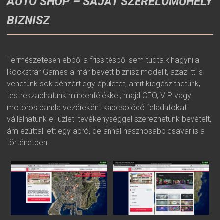
AUTO SHOP – SAJÁT SZERELŐMŰHELY
BIZNISZ
Természetesen ebből a frissítésből sem tudta kihagyni a
Rockstrar Games a már bevett biznisz modellt, azaz itt is
vehetünk sok pénzért egy épületet, amit kiegészíthetünk,
testreszabhatunk mindenfélékkel, majd CEO, VIP vagy
motoros banda vezéreként kapcsolódó feladatokat
vállalhatunk el, üzleti tevékenységgel szerezhetünk bevételt,
ám ezúttal lett egy apró, de annál hasznosabb csavar is a
történetben.