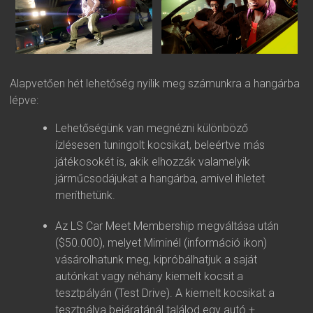
Alapvetően hét lehetőség nyílik meg számunkra a hangárba
lépve:
Lehetőségünk van megnézni különböző
ízlésesen tuningolt kocsikat, beleértve más
játékosokét is, akik elhozzák valamelyik
járműcsodájukat a hangárba, amivel ihletet
meríthetünk.
Az LS Car Meet Membership megváltása után
($50.000), melyet Miminél (információ ikon)
vásárolhatunk meg, kipróbálhatjuk a saját
autónkat vagy néhány kiemelt kocsit a
tesztpályán (Test Drive). A kiemelt kocsikat a
tesztpálya bejáratánál találod egy autó +