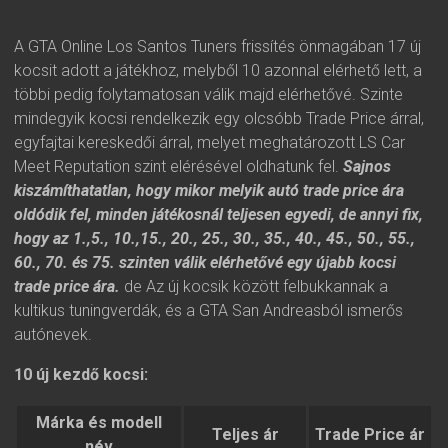
A GTA Online Los Santos Tuners frissítés önmagában 17 új
kocsit adott a játékhoz, melyből 10 azonnal elérhető lett, a
többi pedig folytamatosan válik majd elérhetővé. Szinte
mindegyik kocsi rendelkezik egy olcsóbb Trade Price árral,
egyfajtai kereskedői árral, melyet meghatározott LS Car
Meet Reputation szint elérésével oldhatunk fel.
Sajnos
kiszámíthatatlan, hogy mikor melyik autó trade price ára
oldódik fel, minden játékosnál teljesen egyedi, de annyi fix,
hogy az 1.,5., 10.,15., 20., 25., 30., 35., 40., 45., 50., 55.,
60., 70. és 75. szinten válik elérhetővé egy újabb kocsi
trade price ára.
de Az új kocsik között felbukkannak a
kultikus tuningverdák, és a GTA San Andreasból ismerős
autónevek.
10 új kezdő kocsi:
Márka és modell
Teljes ár
Trade Price ár
név