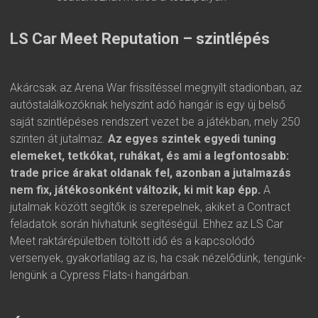
LS Car Meet Reputation – szintlépés
Akárcsak az Arena War frissítéssel megnyílt stadionban, az
autóstalálkozóknak helyszínt adó hangár is egy új belső
saját szintlépéses rendszert vezet be a játékban, mely 250
szinten át jutalmaz.
Az egyes szintek egyedi tuning
elemeket, tetkókat, ruhákat, és ami a legfontosabb:
trade price árakat oldanak fel, azonban a jutalmazás
nem fix, játékosonként változik, ki mit kap épp.
A
jutalmak között segítők is szerepelnek, akiket a Contract
feladatok során hívhatunk segítéségül. Ehhez az LS Car
Meet raktárépületben töltött idő és a kapcsolódó
versenyek, gyakorlatilag az is, ha csak nézelődünk, tengünk-
lengünk a Cypress Flats-i hangárban.