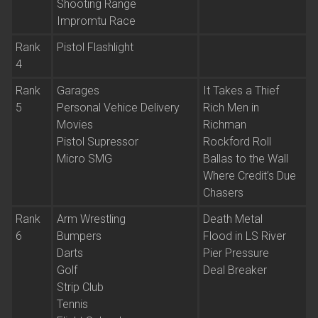
Shooting Range
Impromtu Race
Rank
Pistol Flashlight
4
Rank
Garages
It Takes a Thief
5
Personal Vehice Delivery
Rich Men in
Movies
Richman
Pistol Supressor
Rockford Roll
Micro SMG
Ballas to the Wall
Where Credit’s Due
Chasers
Rank
Arm Wrestling
Death Metal
6
Bumpers
Flood in LS River
Darts
Pier Pressure
Golf
Deal Breaker
Strip Club
Tennis