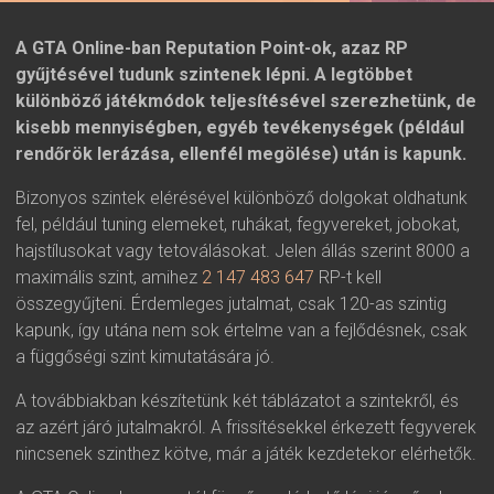
A GTA Online-ban Reputation Point-ok, azaz RP
gyűjtésével tudunk szintenek lépni. A legtöbbet
különböző játékmódok teljesítésével szerezhetünk, de
kisebb mennyiségben, egyéb tevékenységek (például
rendőrök lerázása, ellenfél megölése) után is kapunk.
Bizonyos szintek elérésével különböző dolgokat oldhatunk
fel, például tuning elemeket, ruhákat, fegyvereket, jobokat,
hajstílusokat vagy tetoválásokat. Jelen állás szerint 8000 a
maximális szint, amihez
2 147 483 647
RP-t kell
összegyűjteni. Érdemleges jutalmat, csak 120-as szintig
kapunk, így utána nem sok értelme van a fejlődésnek, csak
a függőségi szint kimutatására jó.
A továbbiakban készítetünk két táblázatot a szintekről, és
az azért járó jutalmakról. A frissítésekkel érkezett fegyverek
nincsenek szinthez kötve, már a játék kezdetekor elérhetők.