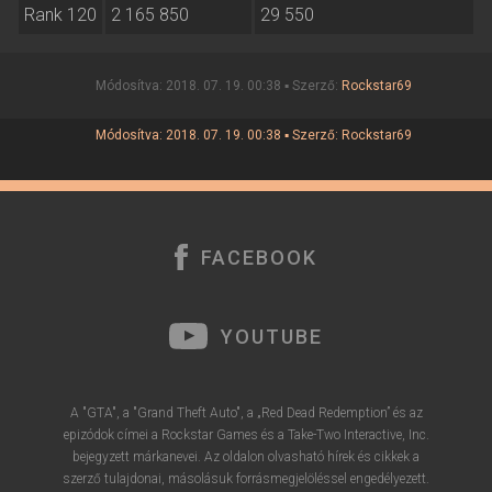
Rank 120
2 165 850
29 550
Módosítva: 2018. 07. 19. 00:38 ▪ Szerző:
Rockstar69
Módosítva: 2018. 07. 19. 00:38 ▪ Szerző:
Rockstar69
FACEBOOK
YOUTUBE
A "GTA", a "Grand Theft Auto", a „Red Dead Redemption” és az
epizódok címei a Rockstar Games és a Take-Two Interactive, Inc.
bejegyzett márkanevei. Az oldalon olvasható hírek és cikkek a
szerző tulajdonai, másolásuk forrásmegjelöléssel engedélyezett.