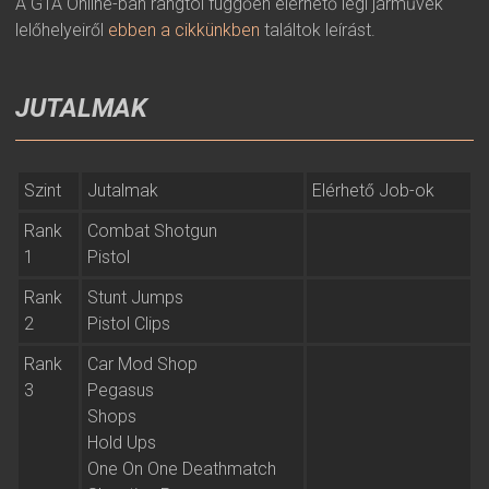
A GTA Online-ban rangtól függően elérhető légi járművek
lelőhelyeiről
ebben a cikkünkben
találtok leírást.
JUTALMAK
Szint
Jutalmak
Elérhető Job-ok
Rank
Combat Shotgun
1
Pistol
Rank
Stunt Jumps
2
Pistol Clips
Rank
Car Mod Shop
3
Pegasus
Shops
Hold Ups
One On One Deathmatch