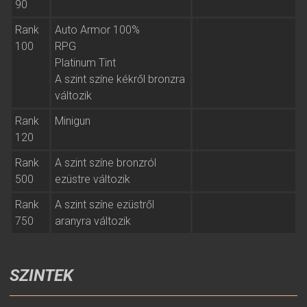
90
Rank
Auto Armor 100%
100
RPG
Platinum Tint
A szint színe kékről bronzra
változik
Rank
Minigun
120
Rank
A szint színe bronzról
500
ezüstre változik
Rank
A szint színe ezüstről
750
aranyra változik
SZINTEK