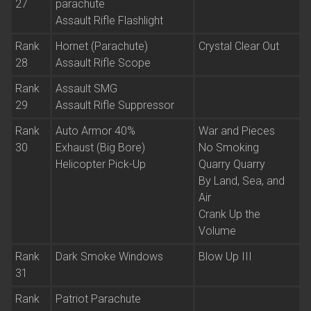
27
parachute
Assault Rifle Flashlight
Rank
Hornet (Parachute)
Crystal Clear Out
28
Assault Rifle Scope
Rank
Assault SMG
29
Assault Rifle Suppressor
Rank
Auto Armor 40%
War and Pieces
30
Exhaust (Big Bore)
No Smoking
Helicopter Pick-Up
Quarry Quarry
By Land, Sea, and
Air
Crank Up the
Volume
Rank
Dark Smoke Windows
Blow Up III
31
Rank
Patriot Parachute