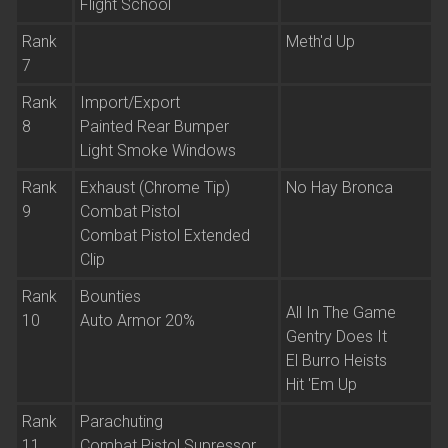
Flight School
Rank
Meth'd Up
7
Rank
Import/Export
8
Painted Rear Bumper
Light Smoke Windows
Rank
Exhaust (Chrome Tip)
No Hay Bronca
9
Combat Pistol
Combat Pistol Extended
Clip
Rank
Bounties
All In The Game
10
Auto Armor 20%
Gentry Does It
El Burro Heists
Hit 'Em Up
Rank
Parachuting
11
Combat Pistol Supressor