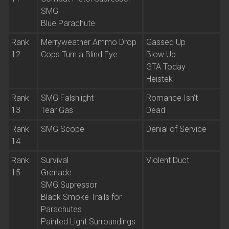
SMG
Blue Parachute
Rank
Merryweather Ammo Drop
Gassed Up
12
Cops Turn a Blind Eye
Blow Up
GTA Today
Heistek
Rank
SMG Falshlight
Romance Isn’t
13
Tear Gas
Dead
Rank
SMG Scope
Denial of Service
14
Rank
Survival
Violent Duct
15
Grenade
SMG Supressor
Black Smoke Trails for
Parachutes
Painted Light Surroundings