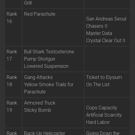
Grill
Rank
Red Parachute
San Andreas Seoul
16
Chasers II
Master Data
Crystal Clear Out II
Rank
Bull Shark Testosterone
17
Pump Shotgun
Lowered Suspension
Rank
Gang Attacks
Ticket to Elysium
18
Yellow Smoke Trails for
On The List
Parachute
Rank
Armored Truck
Cops Capacity
19
Sticky Bomb
Artificial Scarcity
Hard Labor
Rank
Back-Up Helicopter
Going Down the