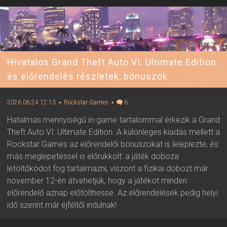
Hivatalos Grand Theft Auto VI: Ultimate Edition
és előrendelés részletek, bónuszok
2026.06.24 12:13
▪ Rockstar Games
▪
6
Hatalmas mennyiségű in-game tartalommal érkezik a Grand
Theft Auto VI: Ultimate Edition. A különleges kiadás mellett a
Rockstar Games az előrendelői bónuszokat is leleplezte, és
más meglepetéssel is előrukkolt: a játék doboza
letöltőkódot fog tartalmazni, viszont a fizikai dobozt már
november 12-én átvehetjük, hogy a játékot minden
előrendelő aznap előtölthesse. Az előrendelések pedig helyi
idő szerint már éjféltől indulnak!