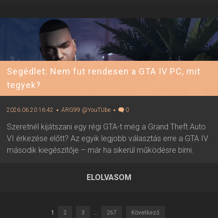
Segédlet: Nem fut rendesen a GTA IV PC, mit
tegyek?
2026.06.20 16:42
▪ ARG99 @YouTUbe
▪
0
Szeretnél kijátszani egy régi GTA-t még a Grand Theft Auto
VI érkezése előtt? Az egyik legjobb választás erre a GTA IV
második kiegészítője – már ha sikerül működésre bírni.
ELOLVASOM
2026.06.20 16:42 ▪ Forrás:
ARG99 @YouTUbe
▪ Írta:
Visali
1
2
3
...
267
Következő