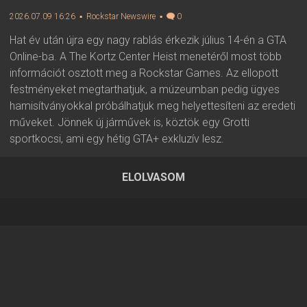
2026.07.09 16:26
▪ Rockstar Newswire
▪
0
Hat év után újra egy nagy rablás érkezik július 14-én a GTA
Online-ba. A The Kortz Center Heist menetéről most több
információt osztott meg a Rockstar Games. Az ellopott
festményeket megtarthatjuk, a múzeumban pedig ügyes
hamisítványokkal próbálhatjuk meg helyettesíteni az eredeti
műveket. Jönnek új járművek is, köztök egy Grotti
sportkocsi, ami egy hétig GTA+ exkluzív lesz.
ELOLVASOM
2026.07.09 16:26 ▪ Forrás:
Rockstar Newswire
▪ Írta:
Visali