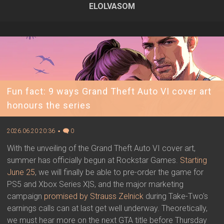
ELOLVASOM
2026.06.24 12:13 ▪ Forrás:
Rockstar Games
▪ Írta:
Visali
Fun fact: 9 ways Grand Theft Auto VI cover art
honours the series
2026.06.20 20:36 ▪
0
With the unveiling of the Grand Theft Auto VI cover art,
summer has officially begun at Rockstar Games.
Starting
June 25
, we will finally be able to pre-order the game for
PS5 and Xbox Series X|S, and the major marketing
campaign
promised by Strauss Zelnick
during Take-Two's
earnings calls can at last get well underway. Theoretically,
we must hear more on the next GTA title before Thursday