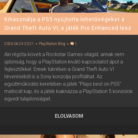
Kihasználja a PS5 nyújtotta lehetőségeket a
Grand Theft Auto VI, a játék Pro Enhanced lesz
2026.06.24 20:21
▪ PlayStation Blog
▪
1
Aki régóta követi a Rockstar Games világát, annak nem
újdonság, hogy a PlayStation kiváló kapcsolatot ápol a
fejlesztőkkel. Ennek tükrében a Grand Theft Auto VI
hírveréséből is a Sony konzolja profitálhat. Az
együttműködés keretében a játék "Plays best on PS5"
matricát kap, és a játék kiaknázza a PlayStation 5 konzolok
egyedi tulajdonságait.
ELOLVASOM
2026.06.24 20:21 ▪ Forrás:
PlayStation Blog
▪ Írta:
Visali