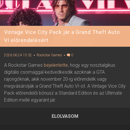
Vintage Vice City Pack jár a Grand Theft Auto
VI előrendelésért
2026.06.24 15:32
▪ Rockstar Games
▪
0
A Rockstar Games
bejelentette
, hogy egy nosztalgikus
digitális csomaggal kedvedkesdik azoknak a GTA
rajongóknak, akik november 20-ig előrendelik vagy
megvásárolják a Grand Theft Auto VI-ot. A Vintage Vice City
Pack előrendelői bónusz a Standard Edition és az Ultimate
Edition mellé egyaránt jár.
ELOLVASOM
2026.06.24 15:32 ▪ Forrás:
Rockstar Games
▪ Írta:
Visali