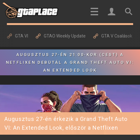
GTA VI
GTAO Weekly Update
GTA V Csalások
AUGUSZTUS 27-ÉN 21:00-KOR (CEST) A
NETFLIXEN DEBÜTÁL A GRAND THEFT AUTO VI:
AN EXTENDED LOOK
Augusztus 27-én érkezik a Grand Theft Auto
VI: An Extended Look, először a Netflixen