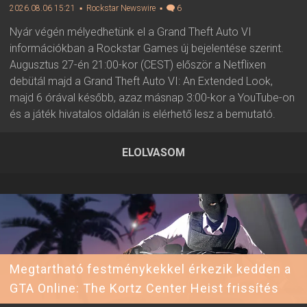
2026.08.06 15:21
▪ Rockstar Newswire
▪
6
Nyár végén mélyedhetünk el a Grand Theft Auto VI
információkban a Rockstar Games új bejelentése szerint.
Augusztus 27-én 21:00-kor (CEST) először a Netflixen
debütál majd a Grand Theft Auto VI: An Extended Look,
majd 6 órával később, azaz másnap 3:00-kor a YouTube-on
és a játék hivatalos oldalán is elérhető lesz a bemutató.
ELOLVASOM
2026.08.06 15:21 ▪ Forrás:
Rockstar Newswire
▪ Írta:
Visali
Megtartható festménykekkel érkezik kedden a
GTA Online: The Kortz Center Heist frissítés