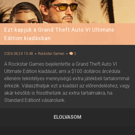
Ezt kapjuk a Grand Theft Auto VI Ultimate
Edition kiadásban
2026.06.24 15:48
▪ Rockstar Games
▪
3
A Rockstar Games bejelentette a Grand Theft Auto VI
Ultimate Edition kiadását, ami a $100 dolláros árcédula
ellenére tekintélyes mennyiségű extra játékbeli tartalommal
érkezik. Választhatjuk ezt a kiadást az előrendeléshez, vagy
akár később is frissíthetünk az extra tartalmakra, ha
Standard Editiont vásárolunk.
ELOLVASOM
2026.06.24 15:48 ▪ Forrás:
Rockstar Games
▪ Írta:
Visali