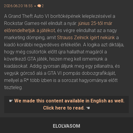
2026.06.20 18:55 ▪
2
A Grand Theft Auto VI borítóképének leleplezésével a
Rockstar Games-nél elindult a nyár:
június 25-től már
előrendelhetjük a játékot
, és végre elindulhat az a nagy
marketing dömping, amit
Strauss Zelnick ígért nekünk
a
kiadó korábbi negyedéves értékelőin. A logika azt diktálja,
hogy még csütörtök előtt újra hallathat magáról a
következő GTA játék, hiszen meg kell ismernünk a
kiadásokat. Addig gyorsan álljunk meg egy pillanatra, és
vegyük górcső alá a GTA VI pompás dobozgrafikáját,
mellyel a R* több ízben is a sorozat hagyományai előtt
tiszteleg.
☛
We made this content available in English as well.
Click here to read.
☚
ELOLVASOM
2026.06.20 18:55 ▪ Forrás:
▪ Írta:
Visali