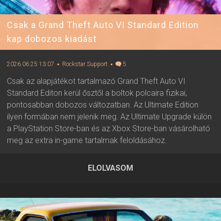
Csak a Grand Theft Auto VI Standard Edition
kap dobozos kiadást
2026.06.25 13:07
▪ Rockstar Support
▪
5
Csak az alapjátékot tartalmazó Grand Theft Auto VI
Standard Editon kerül ősztől a boltok polcaira fizikai,
pontosabban dobozos változatban. Az Ultimate Edition
ilyen formában nem jelenik meg. Az Ultimate Upgrade külön
a PlayStation Store-ban és az Xbox Store-ban vásárolható
meg az extra in-game tartalmak feloldásához.
ELOLVASOM
2026.06.25 13:07 ▪ Forrás:
Rockstar Support
▪ Írta:
Visali