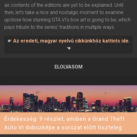
as contents of the editions are yet to be explained. Until
then, let's take a nice and nostalgic moment to examine
upclose how stunning GTA VI's box art is going to be, which
pays tribute to the series' traditions in multiple ways.
☛
Az eredeti, magyar nyelvű cikkünkhöz kattints ide.
☚
ELOLVASOM
2026.06.20 20:36 ▪ Forrás:
▪ Írta:
Visali
Érdekesség: 9 részlet, amiben a Grand Theft
Auto VI dobozképe a sorozat előtt tiszteleg