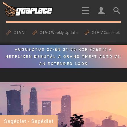
GTA VI
GTAO Weekly Update
GTA V Csalások
AUGUSZTUS 27-ÉN 21:00-KOR (CEST) A
NETFLIXEN DEBÜTÁL A GRAND THEFT AUTO VI:
AN EXTENDED LOOK
Segédlet - Segédlet