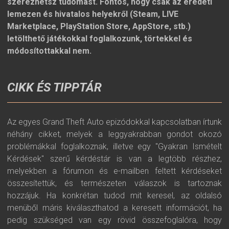
szerezhetsz tudomást. Fontos, hogy csak az eredeti
lemezen és hivatalos helyekről (Steam, LIVE
Marketplace, PlayStation Store, AppStore, stb.)
letölthető játékokkal foglalkozunk, törtekkel és
módosítottakkal nem.
CIKK ÉS TIPPTÁR
Az egyes Grand Theft Auto epizódokkal kapcsolatban írtunk
néhány cikket, melyek a leggyakrabban gondot okozó
problémákkal foglalkoznak, illetve egy "Gyakran Ismételt
Kérdések" szerű kérdéstár is van a legtöbb részhez,
melyekben a fórumon és e-mailben feltett kérdéseket
összesítettük, és természeten válaszok is tartoznak
hozzájuk. Ha konkrétan tudod mit keresel, az oldalsó
menüből máris kiválaszthatod a keresett információt, ha
pedig szükséged van egy rövid összefoglalóra, hogy