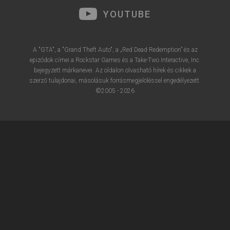
YOUTUBE
A "GTA", a "Grand Theft Auto", a „Red Dead Redemption” és az
epizódok címei a Rockstar Games és a Take-Two Interactive, Inc.
bejegyzett márkanevei. Az oldalon olvasható hírek és cikkek a
szerző tulajdonai, másolásuk forrásmegjelöléssel engedélyezett.
©2005 - 2026