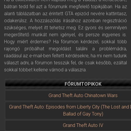
bátran tedd fel azt a fórumunk megfelelő topikjában. Ha az
alanti táblázatban az érintett GTA epizód nevére kattintasz,
odakerülsz. A hozzászólás írásához azonban regisztráció
szükséges, melyet itt tehetsz meg. Ez gyors és semmilyen
megerőltető munkát nem igényel, és persze ingyenes is.
Hogy miért érdemes? Ha fórumon kérdezel, sokkal több
rajongó próbálhat megoldást találni a problémádra,
ráadásul az e-mail-ben feltett kérdésekre, ha mi nem tudunk
választ adni, a fórumon tesszük fel, de csak később, ezáltal
sokkal többet kellene várnod a válaszra.
FÓRUMTOPIKOK
Grand Theft Auto Chinatown Wars
Grand Theft Auto: Episodes from Liberty City (The Lost an
Ballad of Gay Tony)
Grand Theft Auto IV