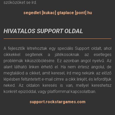
szóközöket se írd.
segedlet [kukac] gtaplace [pont] hu
HIVATALOS SUPPORT OLDAL
A fejlesztők létrehoztak egy speciális Support oldalt, ahol
cikkekkel segítenek a játékosoknak az esetleges
problémák kiküszöbölésére. Ez azonban angol nyelvű. Az
alant látható linken érhető el. Ha nem értesz angolul, de
megtalálod a cikket, amit keresel, írd meg nekünk az előző
lépésben feltüntetett e-mail címre a cikk linkjét, és lefordítjuk
neked. Az oldalon keresés is van, mellyel kereshetsz
konkrét epizóddal, vagy platformmal kapcsolatban.
support.rockstargames.com