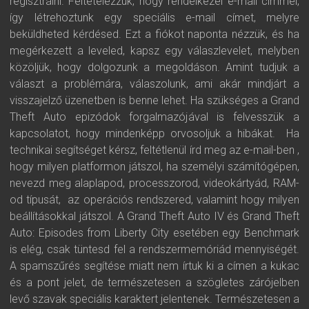
regisztrálni. Feltételezzük, hogy rendelkezel e-mail címmel,
így létrehoztunk egy speciális e-mail címet, melyre
beküldheted kérdésed. Ezt a fiókot naponta nézzük, és ha
megérkezett a leveled, kapsz egy válaszlevelet, melyben
közöljük, hogy dolgozunk a megoldáson. Amint tudjuk a
választ a problémára, válaszolunk, ami akár mindjárt a
visszajelző üzenetben is benne lehet. Ha szükséges a Grand
Theft Auto epizódok forgalmazójával is felvesszük a
kapcsolatot, hogy mindenképp orvosoljuk a hibákat. Ha
technikai segítséget kérsz, feltétlenül írd meg az e-mail-ben ,
hogy milyen platformon játszol, ha személyi számítógépen,
nevezd meg alaplapod, processzorod, videokártyád, RAM-
od típusát, az operációs rendszered, valamint hogy milyen
beállításokkal játszol. A Grand Theft Auto IV és Grand Theft
Auto: Episodes from Liberty City esetében egy Benchmark
is elég, csak tüntesd fel a rendszermemóriád mennyiségét.
A spamszűrés segítése miatt nem írtuk ki a címen a kukac
és a pont jelet, de természetesen a szögletes zárójelben
levő szavak speciális karaktert jelentenek. Természetesen a