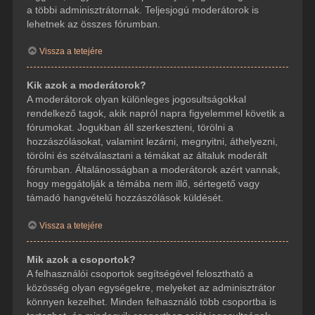
a többi adminisztrátornak. Teljesjogú moderátorok is
lehetnek az összes fórumban.
Vissza a tetejére
Kik azok a moderátorok?
A moderátorok olyan különleges jogosultságokkal
rendelkező tagok, akik napról napra figyelemmel követik a
fórumokat. Jogukban áll szerkeszteni, törölni a
hozzászólásokat, valamint lezárni, megnyitni, áthelyezni,
törölni és szétválasztani a témákat az általuk moderált
fórumban. Általánosságban a moderátorok azért vannak,
hogy meggátolják a témába nem illő, sértegető vagy
támadó hangvételű hozzászólások küldését.
Vissza a tetejére
Mik azok a csoportok?
A felhasználói csoportok segítségével felosztható a
közösség olyan egységekre, melyeket az adminisztrátor
könnyen kezelhet. Minden felhasználó több csoportba is