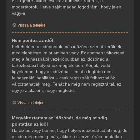
ezt
Igen
re állítod, csak az adminisztrátorok, a
moderátorok, illetve saját magad fogod látni, hogy jelen
vagy-e.
Vissza a tetejére
Nem pontos az idő!
Feltehetően az időpontok más időzóna szerint kerülnek
megjelenítésre, mint amiben vagy. Ez esetben változtasd
meg a felhasználói vezérlőpultban az időzónád a
tartózkodási helyednek megfelelően. Kérjük, vedd
figyelembe, hogy az időzónát – mint a legtöbb más
felhasználói beállítást – csak regisztrált felhasználók
változtathatják meg. Tehát ha még nem regisztráltál, ez
egy jó alakalom, hogy megtedd.
Vissza a tetejére
Megváltoztattam az időzónát, de még mindig
pontatlan az idő!
Ha biztos vagy benne, hogy helyes időzónát adtál meg, de
az idő még mindig más, akkor a szerver órája pontatlan.