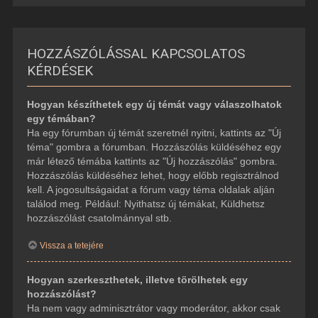
HOZZÁSZÓLÁSSAL KAPCSOLATOS
KÉRDÉSEK
Hogyan készíthetek egy új témát vagy válaszolhatok
egy témában?
Ha egy fórumban új témát szeretnél nyitni, kattints az "Új
téma" gombra a fórumban. Hozzászólás küldéséhez egy
már létező témába kattints az "Új hozzászólás" gombra.
Hozzászólás küldéséhez lehet, hogy előbb regisztrálnod
kell. A jogosultságaidat a fórum vagy téma oldalak alján
találod meg. Például: Nyithatsz új témákat, Küldhetsz
hozzászólást csatolmánnyal stb.
Vissza a tetejére
Hogyan szerkeszthetek, illetve törölhetek egy
hozzászólást?
Ha nem vagy adminisztrátor vagy moderátor, akkor csak