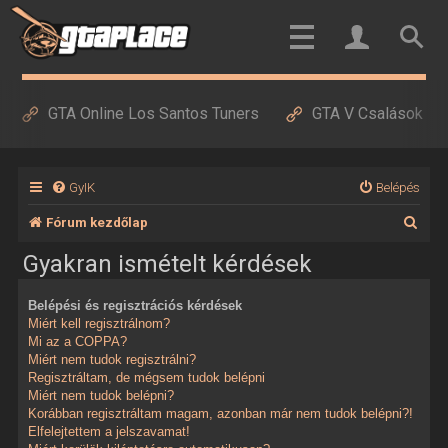
GTA Online Los Santos Tuners
GTA V Csalások
GyIK
Belépés
K
Fórum kezdőlap
e
Gyakran ismételt kérdések
r
Belépési és regisztrációs kérdések
e
Miért kell regisztrálnom?
s
Mi az a COPPA?
Miért nem tudok regisztrálni?
é
Regisztráltam, de mégsem tudok belépni
Miért nem tudok belépni?
s
Korábban regisztráltam magam, azonban már nem tudok belépni?!
Elfelejtettem a jelszavamat!