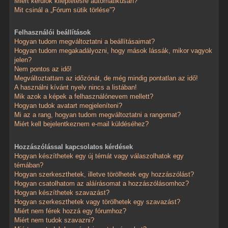
Miért kerülök kiléptetésre automatikusan?
Mit csinál a „Fórum sütik törlése”?
Felhasználói beállítások
Hogyan tudom megváltoztatni a beállításaimat?
Hogyan tudom megakadályozni, hogy mások lássák, mikor vagyok
jelen?
Nem pontos az idő!
Megváltoztattam az időzónát, de még mindig pontatlan az idő!
A használni kívánt nyelv nincs a listában!
Mik azok a képek a felhasználónevem mellett?
Hogyan tudok avatart megjeleníteni?
Mi az a rang, hogyan tudom megváltoztatni a rangomat?
Miért kell bejelentkeznem e-mail küldéséhez?
Hozzászólással kapcsolatos kérdések
Hogyan készíthetek egy új témát vagy válaszolhatok egy
témában?
Hogyan szerkeszthetek, illetve törölhetek egy hozzászólást?
Hogyan csatolhatom az aláírásomat a hozzászólásomhoz?
Hogyan készíthetek szavazást?
Hogyan szerkeszthetek vagy törölhetek egy szavazást?
Miért nem férek hozzá egy fórumhoz?
Miért nem tudok szavazni?