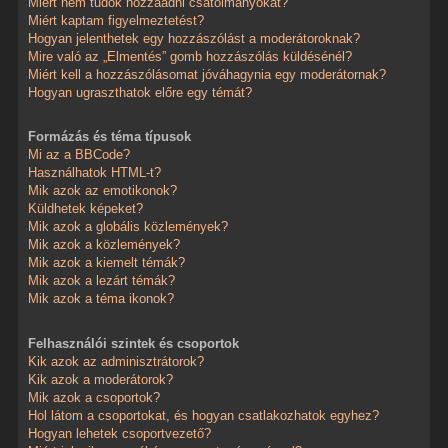
Miért nem tudok hozzáadni csatolmányokat?
Miért kaptam figyelmeztetést?
Hogyan jelenthetek egy hozzászólást a moderátoroknak?
Mire való az „Elmentés” gomb hozzászólás küldésénél?
Miért kell a hozzászólásomat jóváhagynia egy moderátornak?
Hogyan ugraszthatok előre egy témát?
Formázás és téma típusok
Mi az a BBCode?
Használhatok HTML-t?
Mik azok az emotikonok?
Küldhetek képeket?
Mik azok a globális közlemények?
Mik azok a közlemények?
Mik azok a kiemelt témák?
Mik azok a lezárt témák?
Mik azok a téma ikonok?
Felhasználói szintek és csoportok
Kik azok az adminisztrátorok?
Kik azok a moderátorok?
Mik azok a csoportok?
Hol látom a csoportokat, és hogyan csatlakozhatok egyhez?
Hogyan lehetek csoportvezető?