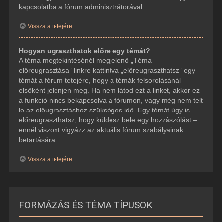
kapcsolatba a fórum adminisztrátorával.
Vissza a tetejére
Hogyan ugraszthatok előre egy témát?
A téma megtekintésénél megjelenő „Téma
előreugrasztása” linkre kattintva „előreugraszthatsz” egy
témát a fórum tetejére, hogy a témák felsorolásánál
elsőként jelenjen meg. Ha nem látod ezt a linket, akkor ez
a funkció nincs bekapcsolva a fórumon, vagy még nem telt
le az előugrasztáshoz szükséges idő. Egy témát úgy is
előreugraszthatsz, hogy küldesz bele egy hozzászólást –
ennél viszont vigyázz az aktuális fórum szabályainak
betartására.
Vissza a tetejére
FORMÁZÁS ÉS TÉMA TÍPUSOK