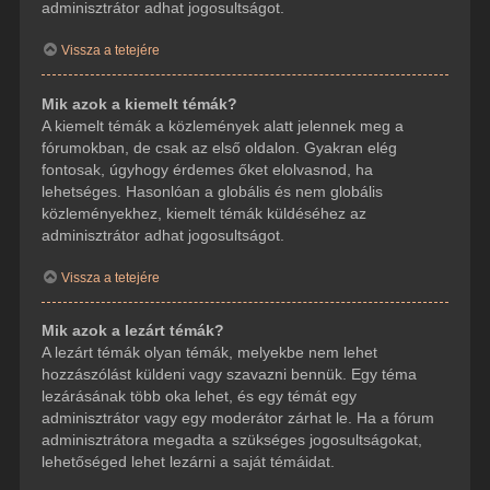
adminisztrátor adhat jogosultságot.
Vissza a tetejére
Mik azok a kiemelt témák?
A kiemelt témák a közlemények alatt jelennek meg a
fórumokban, de csak az első oldalon. Gyakran elég
fontosak, úgyhogy érdemes őket elolvasnod, ha
lehetséges. Hasonlóan a globális és nem globális
közleményekhez, kiemelt témák küldéséhez az
adminisztrátor adhat jogosultságot.
Vissza a tetejére
Mik azok a lezárt témák?
A lezárt témák olyan témák, melyekbe nem lehet
hozzászólást küldeni vagy szavazni bennük. Egy téma
lezárásának több oka lehet, és egy témát egy
adminisztrátor vagy egy moderátor zárhat le. Ha a fórum
adminisztrátora megadta a szükséges jogosultságokat,
lehetőséged lehet lezárni a saját témáidat.