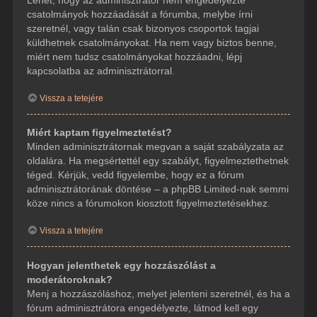
csatolmányok hozzáadását a fórumba, melybe írni
szeretnél, vagy talán csak bizonyos csoportok tagjai
küldhetnek csatolmányokat. Ha nem vagy biztos benne,
miért nem tudsz csatolmányokat hozzáadni, lépj
kapcsolatba az adminisztrátorral.
Vissza a tetejére
Miért kaptam figyelmeztetést?
Minden adminisztrátornak megvan a saját szabályzata az
oldalára. Ha megsértettél egy szabályt, figyelmeztethetnek
téged. Kérjük, vedd figyelembe, hogy ez a fórum
adminisztrátorának döntése – a phpBB Limited-nak semmi
köze nincs a fórumokon kiosztott figyelmeztetésekhez.
Vissza a tetejére
Hogyan jelenthetek egy hozzászólást a
moderátoroknak?
Menj a hozzászóláshoz, melyet jelenteni szeretnél, és ha a
fórum adminisztrátora engedélyezte, látnod kell egy