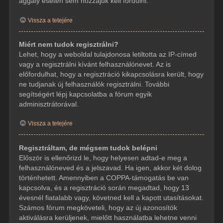
aggály esetén sem hozzájuk kell fordulni.
Vissza a tetejére
Miért nem tudok regisztrálni?
Lehet, hogy a weboldal tulajdonosa letiltotta az IP-címed
vagy a regisztrálni kívánt felhasználónevet. Az is
előfordulhat, hogy a regisztráció kikapcsolásra került, hogy
ne tudjanak új felhasználók regisztrálni. További
segítségért lépj kapcsolatba a fórum egyik
adminisztrátorával.
Vissza a tetejére
Regisztráltam, de mégsem tudok belépni
Először is ellenőrizd le, hogy helyesen adtad-e meg a
felhasználóneved és a jelszavad. Ha igen, akkor két dolog
történhetett. Amennyiben a COPPA-támogatás be van
kapcsolva, és a regisztráció során megadtad, hogy 13
évesnél fiatalabb vagy, követned kell a kapott utasításokat.
Számos fórum megköveteli, hogy az új azonosítók
aktiválásra kerüljenek, mielőtt használatba lehetne venni