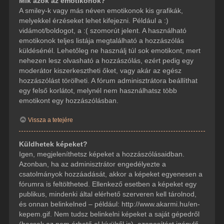
Mik azok az emotikonok?
A smiley-k vagy más néven emotikonok kis grafikák,
melyekkel érzéseket lehet kifejezni. Például a :)
vidámot/boldogot, a :( szomorút jelent. A használható
emotikonok teljes listája megtalálható a hozzászólás
küldésénél. Lehetőleg ne használj túl sok emotikont, mert
nehezen lesz olvasható a hozzászólás, ezért pedig egy
moderátor kiszerkesztheti őket, vagy akár az egész
hozzászólást törölheti. A fórum adminisztrátora beállíthat
egy felső korlátot, melynél nem használhatsz több
emotikont egy hozzászólásban.
Vissza a tetejére
Küldhetek képeket?
Igen, megjeleníthetsz képeket a hozzászólásaidban.
Azonban, ha az adminisztrátor engedélyezte a
csatolmányok hozzáadását, akkor a képeket egyenesen a
fórumra is feltöltheted. Ellenkező esetben a képeket egy
publikus, mindenki által elérhető szerveren kell tárolnod,
és onnan belinkelned – például: http://www.akarmi.hu/en-
kepem.gif. Nem tudsz belinkelni képeket a saját gépedről