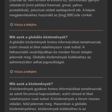
(hacsak az nem érhető el kívülről is), azonosítást igénylő
oldalakról (mint például freemail, gmail, yahoo
postafiókok), jelszóval védett weblapokról stb. A képek
megjelenítéséhez használd az [img] BBCode címkét.
Vissza a tetejére
Mik azok a globális közlemények?
A globális közlemények fontos információkat tartalmaznak,
ezért olvasd el őket valahányszor csak tudod. A
felhasználói vezérlőpultban és minden fórum tetején
jelennek meg. Globális közlemények küldéséhez az
adminisztrátor adhat jogosultságot.
Vissza a tetejére
Mik azok a közlemények?
A közlemények gyakran fontos információkat tartalmaznak
az adott fórummal kapcsolatban, ezért olvasd el őket
valahányszor csak tudod. A közlemények a fórum összes
oldalán, felül jelennek meg. Hasonlóan a globális
közleményekhez, közlemények küldéséhez is az