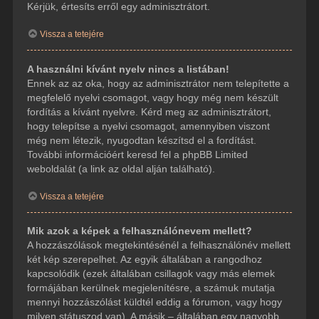
Kérjük, értesíts erről egy adminisztrátort.
Vissza a tetejére
A használni kívánt nyelv nincs a listában!
Ennek az az oka, hogy az adminisztrátor nem telepítette a
megfelelő nyelvi csomagot, vagy hogy még nem készült
fordítás a kívánt nyelvre. Kérd meg az adminisztrátort,
hogy telepítse a nyelvi csomagot, amennyiben viszont
még nem létezik, nyugodtan készítsd el a fordítást.
További információért keresd fel a phpBB Limited
weboldalát (a link az oldal alján található).
Vissza a tetejére
Mik azok a képek a felhasználónevem mellett?
A hozzászólások megtekintésénél a felhasználónév mellett
két kép szerepelhet. Az egyik általában a rangodhoz
kapcsolódik (ezek általában csillagok vagy más elemek
formájában kerülnek megjelenítésre, a számuk mutatja
mennyi hozzászólást küldtél eddig a fórumon, vagy hogy
milyen státuszod van). A másik – általában egy nagyobb