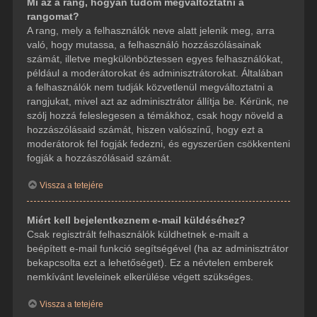
Mi az a rang, hogyan tudom megváltoztatni a
rangomat?
A rang, mely a felhasználók neve alatt jelenik meg, arra
való, hogy mutassa, a felhasználó hozzászólásainak
számát, illetve megkülönböztessen egyes felhasználókat,
például a moderátorokat és adminisztrátorokat. Általában
a felhasználók nem tudják közvetlenül megváltoztatni a
rangjukat, mivel azt az adminisztrátor állítja be. Kérünk, ne
szólj hozzá feleslegesen a témákhoz, csak hogy növeld a
hozzászólásaid számát, hiszen valószínű, hogy ezt a
moderátorok fel fogják fedezni, és egyszerűen csökkenteni
fogják a hozzászólásaid számát.
Vissza a tetejére
Miért kell bejelentkeznem e-mail küldéséhez?
Csak regisztrált felhasználók küldhetnek e-mailt a
beépített e-mail funkció segítségével (ha az adminisztrátor
bekapcsolta ezt a lehetőséget). Ez a névtelen emberek
nemkívánt leveleinek elkerülése végett szükséges.
Vissza a tetejére