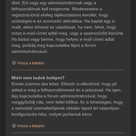
őket. Ezt vagy egy adminisztrátornak vagy a
felhasználónak kell megtennie. Mindenesetre a
regisztrációnál elvileg tájékoztatásra kerültél, hogy
szükséges-e az azonosító aktiválása. Ha kaptál egy e-
mailt, akkor kövesd az utasításait, ha nem, lehet, hogy
rossz e-mail címet adtál meg, vagy a spamszűrőd kiszűrte.
Ha biztos vagy benne, hogy helyes e-mail címet adtál
meg, próbálj meg kapcsolatba lépni a fórum
adminisztrátorával.
Vissza a tetejére
Miért nem tudok belépni?
Ennek számos oka lehet. Először is ellenőrizd, hogy jól
adtad-e meg a felhasználóneved és a jelszavad. Ha igen,
lépj kapcsolatba a fórum adminisztrátorával, hogy
meggyőződj róla, nem lettél kitiltva. Az is lehetséges, hogy
a weboldal üzemeltetőjének oldalán lépett fel valamilyen
konfigurációs hiba, melyet javítaniuk kéne.
Vissza a tetejére