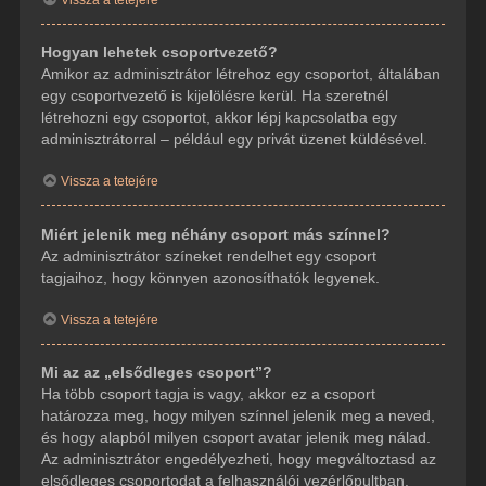
Hogyan lehetek csoportvezető?
Amikor az adminisztrátor létrehoz egy csoportot, általában
egy csoportvezető is kijelölésre kerül. Ha szeretnél
létrehozni egy csoportot, akkor lépj kapcsolatba egy
adminisztrátorral – például egy privát üzenet küldésével.
Vissza a tetejére
Miért jelenik meg néhány csoport más színnel?
Az adminisztrátor színeket rendelhet egy csoport
tagjaihoz, hogy könnyen azonosíthatók legyenek.
Vissza a tetejére
Mi az az „elsődleges csoport”?
Ha több csoport tagja is vagy, akkor ez a csoport
határozza meg, hogy milyen színnel jelenik meg a neved,
és hogy alapból milyen csoport avatar jelenik meg nálad.
Az adminisztrátor engedélyezheti, hogy megváltoztasd az
elsődleges csoportodat a felhasználói vezérlőpultban.