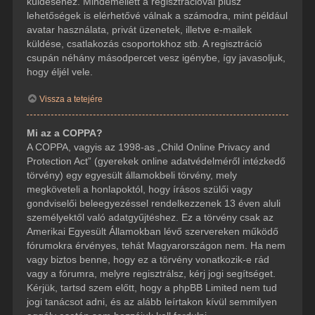
küldéséhez. Mindemellett a regisztrációval plusz
lehetőségek is elérhetővé válnak a számodra, mint például
avatar használata, privát üzenetek, illetve e-mailek
küldése, csatlakozás csoportokhoz stb. A regisztráció
csupán néhány másodpercet vesz igénybe, így javasoljuk,
hogy éljél vele.
Vissza a tetejére
Mi az a COPPA?
A COPPA, vagyis az 1998-as „Child Online Privacy and
Protection Act” (gyerekek online adatvédelméről intézkedő
törvény) egy egyesült államokbeli törvény, mely
megköveteli a honlapoktól, hogy írásos szülői vagy
gondviselői beleegyezéssel rendelkezzenek 13 éven aluli
személyektől való adatgyűjtéshez. Ez a törvény csak az
Amerikai Egyesült Államokban lévő szervereken működő
fórumokra érvényes, tehát Magyarországon nem. Ha nem
vagy biztos benne, hogy ez a törvény vonatkozik-e rád
vagy a fórumra, melyre regisztrálsz, kérj jogi segítséget.
Kérjük, tartsd szem előtt, hogy a phpBB Limited nem tud
jogi tanácsot adni, és az alább leírtakon kívül semmilyen