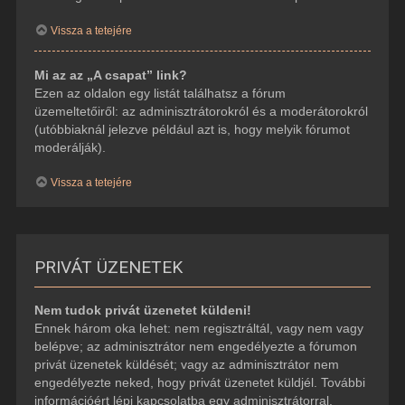
Vissza a tetejére
Mi az az „A csapat” link?
Ezen az oldalon egy listát találhatsz a fórum
üzemeltetőiről: az adminisztrátorokról és a moderátorokról
(utóbbiaknál jelezve például azt is, hogy melyik fórumot
moderálják).
Vissza a tetejére
PRIVÁT ÜZENETEK
Nem tudok privát üzenetet küldeni!
Ennek három oka lehet: nem regisztráltál, vagy nem vagy
belépve; az adminisztrátor nem engedélyezte a fórumon
privát üzenetek küldését; vagy az adminisztrátor nem
engedélyezte neked, hogy privát üzenetet küldjél. További
információért lépj kapcsolatba egy adminisztrátorral.