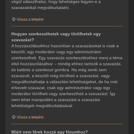
végül választhatsz, hogy lehetséges legyen-e a
szavazatokat megváltoztatatni.
Vissza a tetejére
Hogyan szerkeszthetek vagy törölhetek egy
szavazást?
A hozzászólásokhoz hasonlóan a szavazásokat is csak a
készítő, egy moderátor vagy egy adminisztrátor
szerkesztheti. Egy szavazás szerkesztéséhez menj a téma
első hozzászólásához – mindig ehhez tartozik a szavazás,
és kattints a
szerkeszt
gombra. Ha még senki sem
szavazott, a készítő még törölheti a szavazást, vagy
megváltoztathatja a választási lehetőségeket, de ha már
érkezett szavazat, csak egy adminisztrátor vagy egy
moderátor törölheti vagy szerkesztheti a szavazást. Így
nem lehet manipulálni a szavazást a szavazási
lehetőségek megváltoztatásával.
Vissza a tetejére
Miért nem férek hozzá egy fórumhoz?