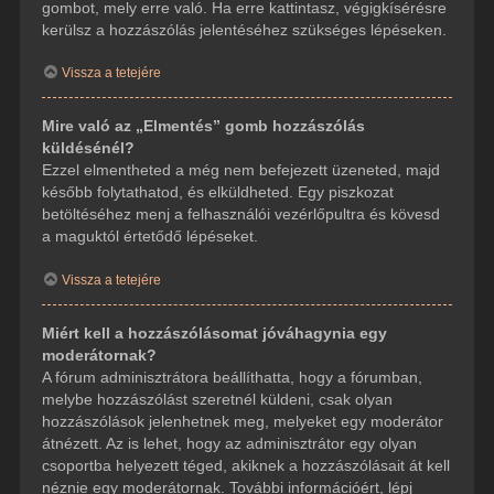
gombot, mely erre való. Ha erre kattintasz, végigkísérésre
kerülsz a hozzászólás jelentéséhez szükséges lépéseken.
Vissza a tetejére
Mire való az „Elmentés” gomb hozzászólás
küldésénél?
Ezzel elmentheted a még nem befejezett üzeneted, majd
később folytathatod, és elküldheted. Egy piszkozat
betöltéséhez menj a felhasználói vezérlőpultra és kövesd
a maguktól értetődő lépéseket.
Vissza a tetejére
Miért kell a hozzászólásomat jóváhagynia egy
moderátornak?
A fórum adminisztrátora beállíthatta, hogy a fórumban,
melybe hozzászólást szeretnél küldeni, csak olyan
hozzászólások jelenhetnek meg, melyeket egy moderátor
átnézett. Az is lehet, hogy az adminisztrátor egy olyan
csoportba helyezett téged, akiknek a hozzászólásait át kell
néznie egy moderátornak. További információért, lépj