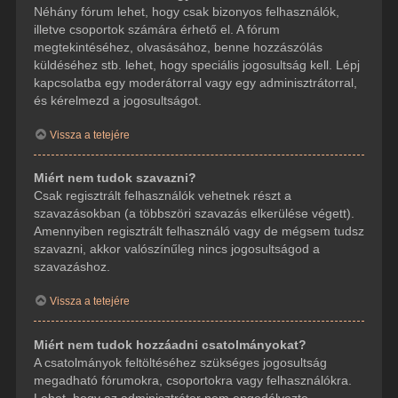
Néhány fórum lehet, hogy csak bizonyos felhasználók,
illetve csoportok számára érhető el. A fórum
megtekintéséhez, olvasásához, benne hozzászólás
küldéséhez stb. lehet, hogy speciális jogosultság kell. Lépj
kapcsolatba egy moderátorral vagy egy adminisztrátorral,
és kérelmezd a jogosultságot.
Vissza a tetejére
Miért nem tudok szavazni?
Csak regisztrált felhasználók vehetnek részt a
szavazásokban (a többszöri szavazás elkerülése végett).
Amennyiben regisztrált felhasználó vagy de mégsem tudsz
szavazni, akkor valószínűleg nincs jogosultságod a
szavazáshoz.
Vissza a tetejére
Miért nem tudok hozzáadni csatolmányokat?
A csatolmányok feltöltéséhez szükséges jogosultság
megadható fórumokra, csoportokra vagy felhasználókra.
Lehet, hogy az adminisztrátor nem engedélyezte