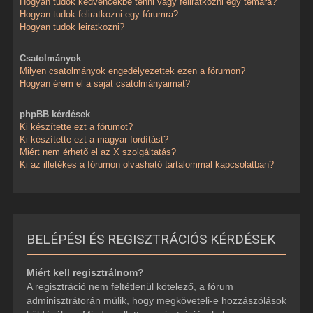
Hogyan tudok kedvencekbe tenni vagy feliratkozni egy témára?
Hogyan tudok feliratkozni egy fórumra?
Hogyan tudok leiratkozni?
Csatolmányok
Milyen csatolmányok engedélyezettek ezen a fórumon?
Hogyan érem el a saját csatolmányaimat?
phpBB kérdések
Ki készítette ezt a fórumot?
Ki készítette ezt a magyar fordítást?
Miért nem érhető el az X szolgáltatás?
Ki az illetékes a fórumon olvasható tartalommal kapcsolatban?
BELÉPÉSI ÉS REGISZTRÁCIÓS KÉRDÉSEK
Miért kell regisztrálnom?
A regisztráció nem feltétlenül kötelező, a fórum
adminisztrátorán múlik, hogy megköveteli-e hozzászólások