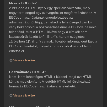
Mi az a BBCode?
A BBCode a HTML nyelv egy speciális változata, mely
nagy teret enged egy szövegrészlet megformázásához. A
BBCode használatának engedélyezése az
adminisztrátortól függ, de neked is lehetőséged van ki-
vagy bekapcsolni a hozzászólásaidnál. A BBCode hasonló
felépítésű, mint a HTML, kivéve hogy a címkék nem
kacsacsőrök között („<” , ill. „>”), hanem szögletes
zárójelben („[”, ill. „]”) vannak. További információért lásd a
BBCode útmutatót, melyet a hozzászólásküldő oldalról
érhetsz el.
Vissza a tetejére
Használhatok HTML-t?
Nem. Nem lehetséges HTML-t küldeni, majd azt HTML-
ként is megjeleníteni. A legtöbb HTML-lel létrehozható
formázás BBCode használatával is elérhető.
Vissza a tetejére