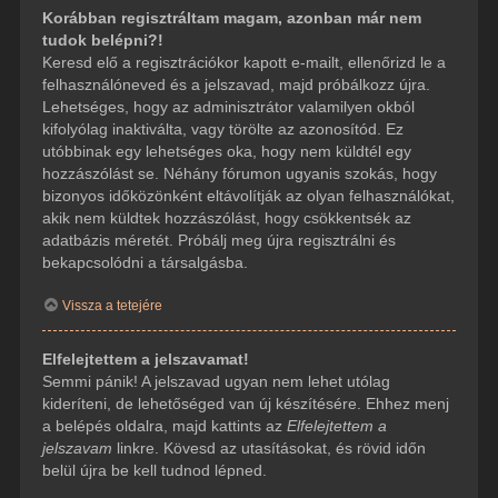
Korábban regisztráltam magam, azonban már nem
tudok belépni?!
Keresd elő a regisztrációkor kapott e-mailt, ellenőrizd le a
felhasználóneved és a jelszavad, majd próbálkozz újra.
Lehetséges, hogy az adminisztrátor valamilyen okból
kifolyólag inaktiválta, vagy törölte az azonosítód. Ez
utóbbinak egy lehetséges oka, hogy nem küldtél egy
hozzászólást se. Néhány fórumon ugyanis szokás, hogy
bizonyos időközönként eltávolítják az olyan felhasználókat,
akik nem küldtek hozzászólást, hogy csökkentsék az
adatbázis méretét. Próbálj meg újra regisztrálni és
bekapcsolódni a társalgásba.
Vissza a tetejére
Elfelejtettem a jelszavamat!
Semmi pánik! A jelszavad ugyan nem lehet utólag
kideríteni, de lehetőséged van új készítésére. Ehhez menj
a belépés oldalra, majd kattints az
Elfelejtettem a
jelszavam
linkre. Kövesd az utasításokat, és rövid időn
belül újra be kell tudnod lépned.