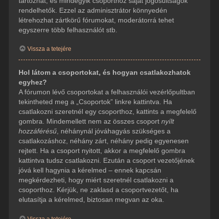
tartozhat, és mindegyik csoporthoz saját jogosultságok
rendelhetők. Ezzel az adminisztrátor könnyedén
létrehozhat zártkörű fórumokat, moderátorrá tehet
egyszerre több felhasználót stb.
Vissza a tetejére
Hol látom a csoportokat, és hogyan csatlakozhatok
egyhez?
A fórumon lévő csoportokat a felhasználói vezérlőpultban
tekintheted meg a „Csoportok” linkre kattintva. Ha
csatlakozni szeretnél egy csoporthoz, kattints a megfelelő
gombra. Mindemellett nem az összes csoport
nyílt
hozzáférésű
, néhánynál jóváhagyás szükséges a
csatlakozáshoz, néhány zárt, néhány pedig egyenesen
rejtett. Ha a csoport nyitott, akkor a megfelelő gombra
kattintva tudsz csatlakozni. Ezután a csoport vezetőjének
jóvá kell hagynia a kérelmed – ennek kapcsán
megkérdezheti, hogy miért szeretnél csatlakozni a
csoporthoz. Kérjük, ne zaklasd a csoportvezetőt, ha
elutasítja a kérelmed, biztosan megvan az oka.
Vissza a tetejére