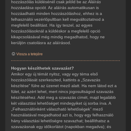
hozzászólás küldésénél csak jelöld be az
Aláírás
hozzáadása
opciót. Az aláírás automatikusan is
hozzáadható minden hozzászóláshoz, ehhez is a
felhasználói vezérlőpultban kell megváltoztatnod a
megfelelő beállítást. Ha így teszel, az egyes
hozzászólásoknál a küldéskor a megfelelő opció
kikapcsolásával még mindig megadhatod, hogy ne
kerüljön csatolásra az aláírásod.
Vissza a tetejére
Hogyan készíthetek szavazást?
Amikor egy új témát nyitsz, vagy egy téma első
hozzászólását szerkeszted, kattints a „Szavazás
készítése” fülre az üzenet mező alatt. Ha nem látod ezt a
fület, az azért lehet, mert nincs jogosultságod szavazás
készítéséhez. Add meg a szavazás címét, majd legalább
két választási lehetőséget mindegyiket új sorba írva. A
„Felhasználónként válaszható lehetőségek” mező
használatával megadhatod azt is, hogy egy felhasználó
hány választási lehetőségre szavazhat; beállíthatsz a
szavazásnak egy időkorlátot (napokban megadva); és