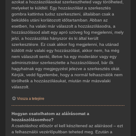
azokat a hozzászólásokat szerkesztheted vagy törölheted,
melyeket te küldtél. Egy hozzászólást a szerkesztés
gombra kattintva tudsz szerkeszteni, általában csak a
beküldés utáni korlátozott időtartamban. Abban az
esetben, ha valaki már válaszolt a hozzászólásodra, a
hozzászólásod alatt egy apró szöveg fog megjelenni, mely
jelzi, a hozzászólás hányszor és ki által került
szerkesztésre. Ez csak akkor fog megjelenni, ha utánad
küldött már valaki egy hozzászólást, akkor nem, ha még
nem válaszolt senki, illetve ha egy moderátor vagy egy
adminisztrátor szerkesztette a hozzászólásod, bár ők
hagyhatnak egy megjegyzést jelezve a szerkesztés okát.
Kérjük, vedd figyelembe, hogy a normál felhasználók nem
törölhetik a hozzászólásukat, miután már másvalaki
válaszolt.
Vissza a tetejére
Hogyan csatolhatom az aláírásomat a
hozzászólásomhoz?
A csatoláshoz először el kell készítened az aláírásod – ezt
a felhasználói vezérlőpultban teheted meg. Ezután a