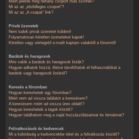
Miért jelenik meg néhány csoport más színnel?
Mi az az „elsődleges csoport”?
Mi az az „A csapat” link?
Privát üzenetek
Nem tudok privát üzenetet küldeni!
Folyamatosan kéretlen üzeneteket kapok!
Kéretlen vagy sértegető e-mailt kaptam valakitől a fórumról!
Barátok és haragosok
Mire valók a barátok és haragosok listák?
Hogyan adhatok hozzá, illetve távolíthatok el felhasználókat a
barátok vagy haragosok listáról?
Keresés a fórumban
Hogyan kereshetek egy fórumban?
Miért nem ad vissza találatot a keresésem?
A keresésem miért ad vissza üres oldalt!?
Hogyan kereshetek a tagok között?
Hogyan találhatom meg a saját hozzászólásaimat és témáimat?
Feliratkozások és kedvencek
Mi a különbség a kedvencekbe tétel és a feliratkozás között?