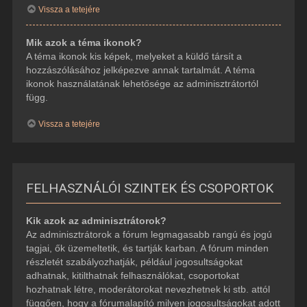
Vissza a tetejére
Mik azok a téma ikonok?
A téma ikonok kis képek, melyeket a küldő társít a
hozzászólásához jelképezve annak tartalmát. A téma
ikonok használatának lehetősége az adminisztrátortól
függ.
Vissza a tetejére
FELHASZNÁLÓI SZINTEK ÉS CSOPORTOK
Kik azok az adminisztrátorok?
Az adminisztrátorok a fórum legmagasabb rangú és jogú
tagjai, ők üzemeltetik, és tartják karban. A fórum minden
részletét szabályozhatják, például jogosultságokat
adhatnak, kitilthatnak felhasználókat, csoportokat
hozhatnak létre, moderátorokat nevezhetnek ki stb. attól
függően, hogy a fórumalapító milyen jogosultságokat adott