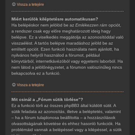
Vissza a tetejére
Miért kerülök kiléptetésre automatikusan?
Ha belépéskor nem jelölöd be az
Emlékezzen rám
opciót,
a rendszer csak egy előre meghatározott ideig hagy
belépve. Ez a viselkedés meggátolja az azonosítóddal való
visszaélést. A tartós belépve maradáshoz jelöld be az
említett opciót. Ezen funkció használata nem ajánlott, ha
nyilvános helyről használod a fórumot, például
könyvtárból, internetkávézóból vagy egyetemi laborból. Ha
nem látod a jelölőnégyzetet, a fórumon valószínűleg nincs
bekapcsolva ez a funkció.
Vissza a tetejére
Mit csinál a „Fórum sütik törlése”?
Ez a funkció törli az összes phpBB3 által küldött sütit. A
sütik feladata az azonosítás, illetve a beléptetés, valamint
– ha a fórum tulajdonosa beállította – a hozzászólások
olvasottságának követése és ehhez hasonló funkciók. Ha
problémáid vannak a belépéssel vagy a kilépéssel, a sütik