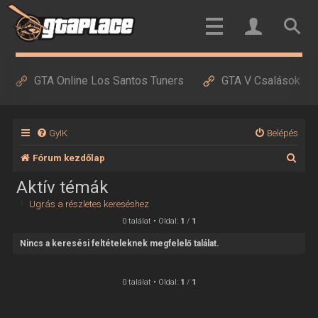
GTA Online Los Santos Tuners
GTA V Csalások
GyIK
Belépés
K
Fórum kezdőlap
e
Aktív témák
r
Ugrás a részletes kereséshez
e
0 találat • Oldal:
1
/
1
s
Nincs a keresési feltételeknek megfelelő találat.
é
s
0 találat • Oldal:
1
/
1