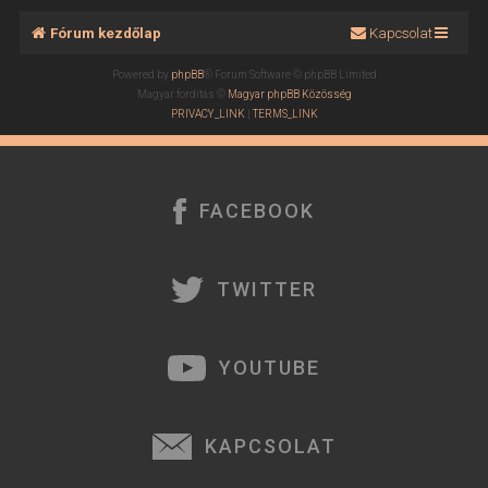
Fórum kezdőlap
Kapcsolat
Powered by
phpBB
® Forum Software © phpBB Limited
Magyar fordítás ©
Magyar phpBB Közösség
PRIVACY_LINK
|
TERMS_LINK
FACEBOOK
TWITTER
YOUTUBE
KAPCSOLAT